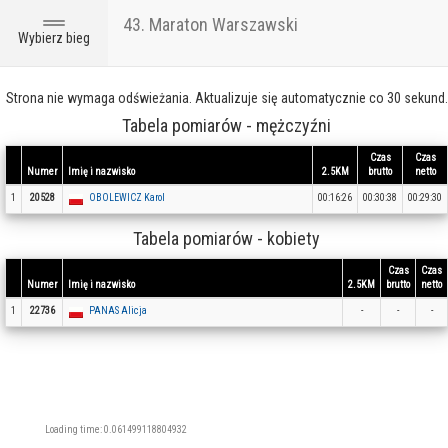
43. Maraton Warszawski
Toggle
Wybierz bieg
navigation
Strona nie wymaga odświeżania. Aktualizuje się automatycznie co 30 sekund.
Tabela pomiarów - mężczyźni
Czas
Czas
Numer
Imię i nazwisko
2.5KM
brutto
netto
1
20528
OBOLEWICZ Karol
00:16:26
00:30:38
00:29:30
Tabela pomiarów - kobiety
Czas
Czas
Numer
Imię i nazwisko
2.5KM
brutto
netto
1
22736
PANAS Alicja
-
-
-
Loading time: 0.061499118804932