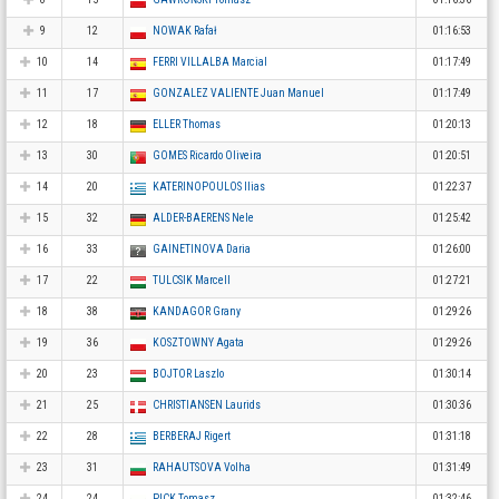
9
12
NOWAK Rafał
01:16:53
10
14
FERRI VILLALBA Marcial
01:17:49
11
17
GONZALEZ VALIENTE Juan Manuel
01:17:49
12
18
ELLER Thomas
01:20:13
13
30
GOMES Ricardo Oliveira
01:20:51
14
20
KATERINOPOULOS Ilias
01:22:37
15
32
ALDER-BAERENS Nele
01:25:42
16
33
GAINETINOVA Daria
01:26:00
17
22
TULCSIK Marcell
01:27:21
18
38
KANDAGOR Grany
01:29:26
19
36
KOSZTOWNY Agata
01:29:26
20
23
BOJTOR Laszlo
01:30:14
21
25
CHRISTIANSEN Laurids
01:30:36
22
28
BERBERAJ Rigert
01:31:18
23
31
RAHAUTSOVA Volha
01:31:49
24
24
PICK Tomasz
01:32:46