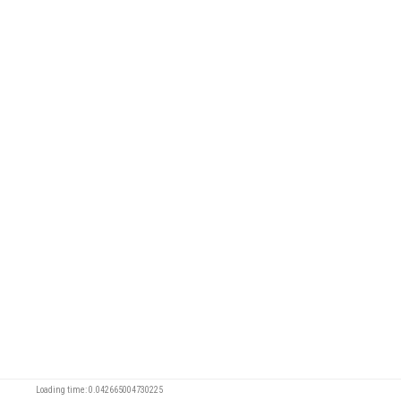
Loading time: 0.042665004730225