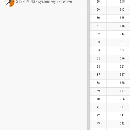
STS-TIMING - system wyników live
28
315
29
310
30
363
31
336
32
344
33
368
34
369
35
376
36
321
37
347
38
355
39
317
40
356
41
318
42
343
43
342