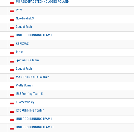
MB AEROSPACE TECHNOLOGIES POLAND
PBW
Novo Nordisk 3
Zbucki Ruch
UNILOGO RUNNING TEAM I
KS PEGAZ
Tanks
Spontan Lila Team
Zbucki Ruch
MAN Truck & Bus Polska 2
Pretty Women
IESE Running Team 5
Kilometrożercy
IESE RUNNING TEAM 1
UNILOGO RUNNING TEAM II
UNILOGO RUNNING TEAM III