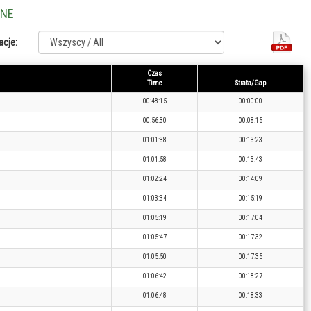
LNE
acje:
Czas
Time
Strata/Gap
00:48:15
00:00:00
00:56:30
00:08:15
01:01:38
00:13:23
01:01:58
00:13:43
01:02:24
00:14:09
01:03:34
00:15:19
01:05:19
00:17:04
01:05:47
00:17:32
01:05:50
00:17:35
01:06:42
00:18:27
01:06:48
00:18:33