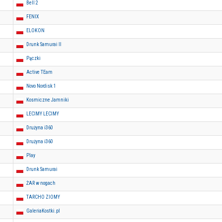
Bell 2
FENIX
ELOKON
Drunk Samurai II
Pączki
Active TEam
Novo Nordisk 1
Kosmiczne Jamniki
LECIMY LECIMY
Drużyna i360
Drużyna i360
Play
Drunk Samurai
ŻAR w nogach
TARCHO ZIOMY
GaleriaKostki.pl