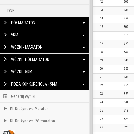
12
303
DNF
13
338
14
379
PÓŁMARATON
15
309
5KM
16
358
17
374
WÓZKI - MARATON
18
339
WÓZKI - PÓŁMARATON
19
349
20
353
WÓZKI - 5KM
21
335
POZA KONKURENCJĄ - 5KM
22
354
23
362
Generuj wyniki
24
331
Kl. Drużynowa Maraton
25
312
26
322
Kl. Drużynowa Półmaraton
27
328