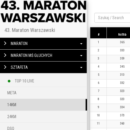
43. Maraton Warszawski
#
Nr/Bib
1
365
MARATON
2
333
MARATON MŚ GŁUCHYCH
3
359
SZTAFETA
4
345
5
313
TOP 10 LIVE
6
332
7
323
META
8
320
14KM
9
334
10
373
24KM
11
360
DSQ