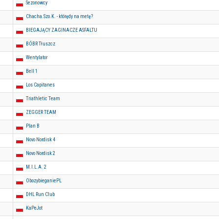
Sezonowcy
Chacha.Szo.K. - którędy na metę?
BIEGAJĄCY ZAGINACZE ASFALTU
BÓBR Tłuszcz
Wentylator
Bell 1
Los Capitanes
Triathletic Team
ZEGGER TEAM
Plan B
Novo Nordisk 4
Novo Nordisk 2
M.I.L.A. 2
ObozybieganiePL
DHL Run Club
KaPeJot