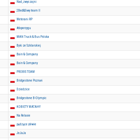
Nad_zwyczajni
2Bed&Siwy team II
Weterani RP
#doporzygu
MAN Truck & Bus Polska
Byki ze Szklarskiej
Bain & Company
Bain & Company
PROBIS TEAM
Bridgestone Poznań
Dziedzice
Bridgestone B-Olympic
KOBIETY WATAHY
Na Relaxie
pędzące żółwie
JeJaJa