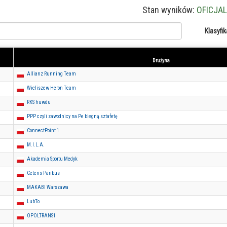
Stan wyników:
OFICJA
Klasyfik
Drużyna
Allianz Running Team
Wieliszew Heron Team
RKS huwdu
PPP czyli zawodnicy na Pe biegną sztafetę
ConnectPoint 1
M.I.L.A.
Akademia Sportu Medyk
Ceteris Paribus
MAKABI Warszawa
LubTo
OPOLTRANS1