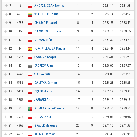
7
2
ANDRZEJCZAK Monika
1
1
02:31:11
02:31:08
8
4290
ŠKARNULIS Darius
7
2
02:33:16
02:33:12
9
4288
CHRUŚCIEL Jacek
8
4
02:33:53
02:33:49
10
15
GAWROŃSKI Tomasz
9
3
02:33:58
02:33:55
11
12
NOWAK Rafał
10
3
02:34:30
02:34:27
12
14
FERRI VILLALBA Marcial
11
4
02:34:46
02:34:44
13
4744
ŁAGUNA Kacper
12
5
02:36:36
02:36:29
14
13
EROFEEV Roman
13
4
02:38:00
02:37:57
15
4743
SIKORA Kamil
14
5
02:38:03
02:37:58
16
5436
KALETKA Damian
15
6
02:38:28
02:38:23
17
5134
GĘBSKI Jacek
16
7
02:39:12
02:39:08
18
9356
JASIŃSKI Artur
17
5
02:39:19
02:39:13
19
30
GOMES Ricardo Oliveira
18
8
02:39:53
02:39:50
20
3735
GUŁAJ Artur
19
6
02:40:08
02:40:06
21
4968
GRAJEK Mateusz
20
9
02:41:13
02:41:08
22
4718
BERNAT Damian
21
10
02:41:43
02:41:38