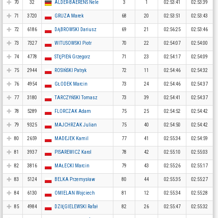
70
32
ALDER-BAERENS Nele
3
1
02:53:41
02:53:39
71
3720
GRUZA Marek
68
20
02:53:51
02:53:43
72
6186
DĄBROWSKI Dariusz
69
21
02:56:25
02:53:46
73
7327
WITUSOWSKI Piotr
70
22
02:54:07
02:54:00
74
4778
STĘPIEŃ Grzegorz
71
23
02:54:17
02:54:09
75
2944
ROSIŃSKI Patryk
72
11
02:54:46
02:54:32
76
4954
GŁODEK Marcin
73
24
02:54:46
02:54:37
77
3180
TARCZYŃSKI Tomasz
73
39
02:54:41
02:54:37
78
5289
FLORCZAK Adam
75
25
02:54:52
02:54:42
79
9325
MAJCHRZAK Julian
75
40
02:54:50
02:54:42
80
2659
MADEJEK Kamil
77
41
02:55:34
02:54:59
81
3937
PISAREWICZ Karol
78
42
02:55:10
02:55:03
82
3816
MAŁECKI Marcin
79
43
02:55:26
02:55:17
83
5124
BELKA Przemysław
80
44
02:55:35
02:55:27
84
6130
OMIELAN Wojciech
81
12
02:55:34
02:55:28
85
4984
DZIĘGIELEWSKI Rafał
82
26
02:55:47
02:55:32