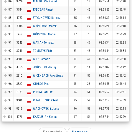
86
3726
MAŁOLEPSZY Rafał
83
13
02:55:51
02:55:40
87
3544
RYBCZAK Paweł
84
45
02:55:55
02:55:48
88
4762
STROJKOWSKI Bartosz
85
46
02:56:32
02:56:16
89
7005
WIŚNIEWSKI Marek
86
27
02:56:24
02:56:18
90
5459
GÓRZYŃSKI Maciej
87
1
02:56:28
02:56:23
91
3242
WASIAK Tomasz
88
47
02:56:34
02:56:25
92
3241
TOMCZYK Piotr
89
48
02:56:44
02:56:34
93
3881
WILK Tomasz
90
49
02:56:39
02:56:38
94
4865
SKÓRNICKI Maciej
91
14
02:57:02
02:56:42
95
2810
WICENBACH Arkadiusz
91
50
02:56:47
02:56:42
96
3320
GRYBOŚ Piotr
93
28
02:56:55
02:56:46
97
6073
PLISKA Dariusz
94
51
02:56:57
02:56:51
98
3501
CHWEDCZUK Robert
95
52
02:57:17
02:57:09
99
8312
WACHOWSKI Łukasz
96
53
02:57:32
02:57:15
100
4771
KASZUBIAK Konrad
97
54
02:57:44
02:57:29