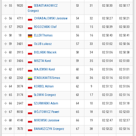
55
9020
SEBASTIANOWICZ
53
31
02:50:30
02:50:17
Grzegorz
56
4711
CHRABAŁOWSKI Jarosław
54
32
02:50:27
02:50:21
57
3923
ROGOZIŃSKI Olaf
55
15
02:50:39
02:50:33
58
18
ELLER Thomas
56
16
02:50:43
02:50:41
59
3601
OŁUB Łukasz
57
33
02:51:02
02:50:56
60
3915
BIELIŃSKI Maciek
58
34
02:51:06
02:50:58
61
3606
MISZTA Karol
59
35
02:51:04
02:51:00
62
6107
MAJEWSKI Karol
60
36
02:51:06
02:51:01
63
2263
STASIUKAITIS Simas
60
36
02:51:16
02:51:01
64
3074
KORBEL Adrian
62
9
02:51:12
02:51:06
65
3174
SŁOWIK Grzegorz
63
17
02:51:23
02:51:16
66
2647
SZURMIŃSKI Adam
64
10
02:51:23
02:51:18
67
8050
WÓJTOWICZ Paweł
65
18
02:52:11
02:52:03
68
4148
MIROWSKI Jarosław
66
19
02:52:47
02:52:37
69
7073
BANASZCZYK Grzegorz
67
38
02:53:22
02:53:16