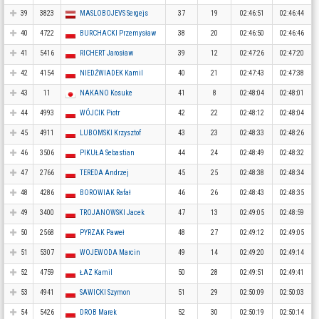
39
3823
MASLOBOJEVS Sergejs
37
19
02:46:51
02:46:44
40
4722
BURCHACKI Przemysław
38
20
02:46:50
02:46:46
41
5416
RICHERT Jarosław
39
12
02:47:26
02:47:20
42
4154
NIEDŹWIADEK Kamil
40
21
02:47:43
02:47:38
43
11
NAKANO Kosuke
41
8
02:48:04
02:48:01
44
4993
WÓJCIK Piotr
42
22
02:48:12
02:48:04
45
4911
LUBOMSKI Krzysztof
43
23
02:48:33
02:48:26
46
3506
PIKUŁA Sebastian
44
24
02:48:49
02:48:32
47
2766
TEREDA Andrzej
45
25
02:48:38
02:48:34
48
4286
BOROWIAK Rafał
46
26
02:48:43
02:48:35
49
3400
TROJANOWSKI Jacek
47
13
02:49:05
02:48:59
50
2568
PYRZAK Paweł
48
27
02:49:12
02:49:05
51
5307
WOJEWODA Marcin
49
14
02:49:20
02:49:14
52
4759
ŁAZ Kamil
50
28
02:49:51
02:49:41
53
4941
SAWICKI Szymon
51
29
02:50:09
02:50:03
54
5426
DROB Marek
52
30
02:50:19
02:50:14