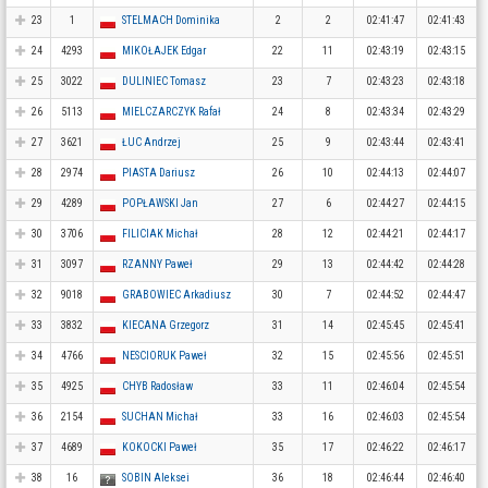
23
1
STELMACH Dominika
2
2
02:41:47
02:41:43
24
4293
MIKOŁAJEK Edgar
22
11
02:43:19
02:43:15
25
3022
DULINIEC Tomasz
23
7
02:43:23
02:43:18
26
5113
MIELCZARCZYK Rafał
24
8
02:43:34
02:43:29
27
3621
ŁUC Andrzej
25
9
02:43:44
02:43:41
28
2974
PIASTA Dariusz
26
10
02:44:13
02:44:07
29
4289
POPŁAWSKI Jan
27
6
02:44:27
02:44:15
30
3706
FILICIAK Michał
28
12
02:44:21
02:44:17
31
3097
RZANNY Paweł
29
13
02:44:42
02:44:28
32
9018
GRABOWIEC Arkadiusz
30
7
02:44:52
02:44:47
33
3832
KIECANA Grzegorz
31
14
02:45:45
02:45:41
34
4766
NESCIORUK Paweł
32
15
02:45:56
02:45:51
35
4925
CHYB Radosław
33
11
02:46:04
02:45:54
36
2154
SUCHAN Michał
33
16
02:46:03
02:45:54
37
4689
KOKOCKI Paweł
35
17
02:46:22
02:46:17
38
16
SOBIN Aleksei
36
18
02:46:44
02:46:40