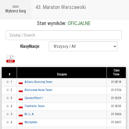
43. Maraton Warszawski
Toggle
Wybierz bieg
navigation
Stan wyników:
OFICJALNE
Klasyfikacje:
Czas
#
Drużyna
Time
1
Allianz Running Team
01:28:18
2
Wieliszew Heron Team
01:37:26
3
ConnectPoint 1
01:53:29
4
Triathletic Team
01:53:33
5
M.I.L.A.
01:54:06
6
Wentylator
01:54:37