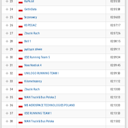
23
KaPeJot
02:05:53
24
GetInData
02:05:58
25
Sezonowcy
02:06:03
26
KS PEGAZ
02:07:17
27
Zbucki Ruch
02:07:26
28
Bell 1
02:08:15
29
pędzące żółwie
02:09:11
30
IESE Running Team 5
02:09:34
31
Novo Nordisk 4
02:09:45
32
UNILOGO RUNNING TEAM I
02:09:50
33
Kilometrożercy
02:11:12
34
Zbucki Ruch
02:13:00
35
MAN Truck & Bus Polska 2
02:13:13
36
MB AEROSPACE TECHNOLOGIES POLAND
02:13:33
37
IESE RUNNING TEAM 1
02:13:53
38
MAN Truck & Bus Polska
02:15:02