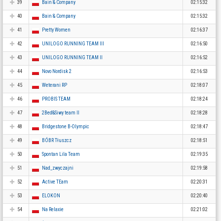
39
Bain & Company
02:15:32
40
Bain & Company
02:15:32
41
Pretty Women
02:16:37
42
UNILOGO RUNNING TEAM III
02:16:50
43
UNILOGO RUNNING TEAM II
02:16:52
44
Novo Nordisk 2
02:16:53
45
Weterani RP
02:18:07
46
PROBIS TEAM
02:18:24
47
2Bed&Siwy team II
02:18:28
48
Bridgestone B-Olympic
02:18:47
49
BÓBR Tłuszcz
02:18:51
50
Spontan Lila Team
02:19:35
51
Nad_zwyczajni
02:19:58
52
Active TEam
02:20:31
53
ELOKON
02:20:40
54
Na Relaxie
02:21:02