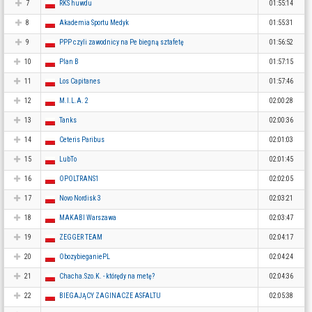
7
RKS huwdu
01:55:14
8
Akademia Sportu Medyk
01:55:31
9
PPP czyli zawodnicy na Pe biegną sztafetę
01:56:52
10
Plan B
01:57:15
11
Los Capitanes
01:57:46
12
M.I.L.A. 2
02:00:28
13
Tanks
02:00:36
14
Ceteris Paribus
02:01:03
15
LubTo
02:01:45
16
OPOLTRANS1
02:02:05
17
Novo Nordisk 3
02:03:21
18
MAKABI Warszawa
02:03:47
19
ZEGGER TEAM
02:04:17
20
ObozybieganiePL
02:04:24
21
Chacha.Szo.K. - którędy na metę?
02:04:36
22
BIEGAJĄCY ZAGINACZE ASFALTU
02:05:38