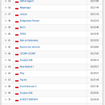
55
ŻAR w nogach
02:21:08
56
#doporzygu
02:21:44
57
JeJaJa
02:21:55
58
Bridgestone Poznań
02:22:35
59
Bell 2
02:22:48
60
FENIX
02:23:59
61
Byki ze Szklarskiej
02:25:35
62
Kosmiczne Jamniki
02:26:00
63
LECIMY LECIMY
02:27:20
64
Drużyna i360
02:28:16
65
Novo Nordisk 1
02:29:27
66
Play
02:29:37
67
Pączki
02:31:44
68
Drunk Samurai II
02:31:50
69
Drużyna i360
02:33:20
70
KOBIETY WATAHY
02:34:54