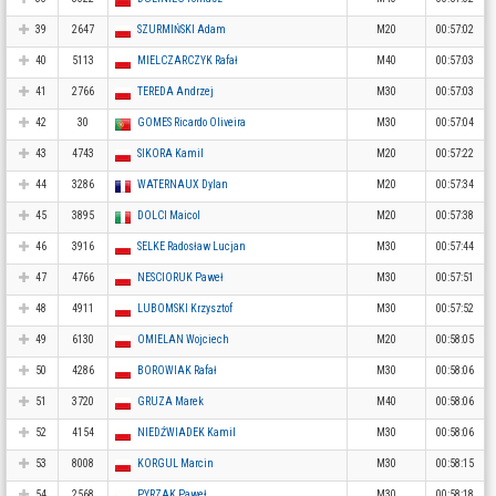
39
2647
SZURMIŃSKI Adam
M20
00:57:02
40
5113
MIELCZARCZYK Rafał
M40
00:57:03
41
2766
TEREDA Andrzej
M30
00:57:03
42
30
GOMES Ricardo Oliveira
M30
00:57:04
43
4743
SIKORA Kamil
M20
00:57:22
44
3286
WATERNAUX Dylan
M20
00:57:34
45
3895
DOLCI Maicol
M20
00:57:38
46
3916
SELKE Radosław Lucjan
M30
00:57:44
47
4766
NESCIORUK Paweł
M30
00:57:51
48
4911
LUBOMSKI Krzysztof
M30
00:57:52
49
6130
OMIELAN Wojciech
M20
00:58:05
50
4286
BOROWIAK Rafał
M30
00:58:06
51
3720
GRUZA Marek
M40
00:58:06
52
4154
NIEDŹWIADEK Kamil
M30
00:58:06
53
8008
KORGUL Marcin
M30
00:58:15
54
2568
PYRZAK Paweł
M30
00:58:18