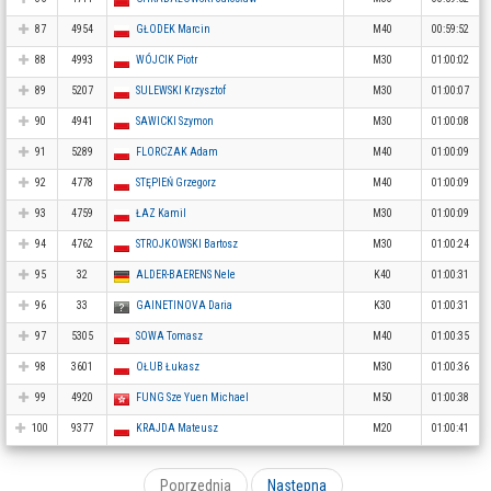
87
4954
GŁODEK Marcin
M40
00:59:52
88
4993
WÓJCIK Piotr
M30
01:00:02
89
5207
SULEWSKI Krzysztof
M30
01:00:07
90
4941
SAWICKI Szymon
M30
01:00:08
91
5289
FLORCZAK Adam
M40
01:00:09
92
4778
STĘPIEŃ Grzegorz
M40
01:00:09
93
4759
ŁAZ Kamil
M30
01:00:09
94
4762
STROJKOWSKI Bartosz
M30
01:00:24
95
32
ALDER-BAERENS Nele
K40
01:00:31
96
33
GAINETINOVA Daria
K30
01:00:31
97
5305
SOWA Tomasz
M40
01:00:35
98
3601
OŁUB Łukasz
M30
01:00:36
99
4920
FUNG Sze Yuen Michael
M50
01:00:38
100
9377
KRAJDA Mateusz
M20
01:00:41
Poprzednia
Następna