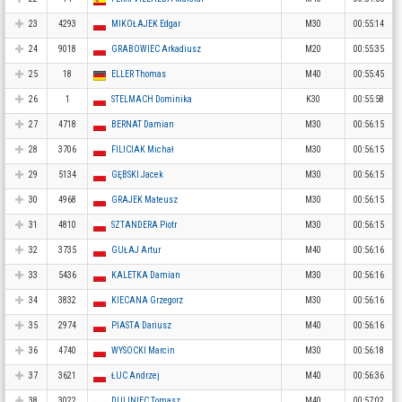
23
4293
MIKOŁAJEK Edgar
M30
00:55:14
24
9018
GRABOWIEC Arkadiusz
M20
00:55:35
25
18
ELLER Thomas
M40
00:55:45
26
1
STELMACH Dominika
K30
00:55:58
27
4718
BERNAT Damian
M30
00:56:15
28
3706
FILICIAK Michał
M30
00:56:15
29
5134
GĘBSKI Jacek
M30
00:56:15
30
4968
GRAJEK Mateusz
M30
00:56:15
31
4810
SZTANDERA Piotr
M30
00:56:15
32
3735
GUŁAJ Artur
M40
00:56:16
33
5436
KALETKA Damian
M30
00:56:16
34
3832
KIECANA Grzegorz
M30
00:56:16
35
2974
PIASTA Dariusz
M40
00:56:16
36
4740
WYSOCKI Marcin
M30
00:56:18
37
3621
ŁUC Andrzej
M40
00:56:36
38
3022
DULINIEC Tomasz
M40
00:57:02