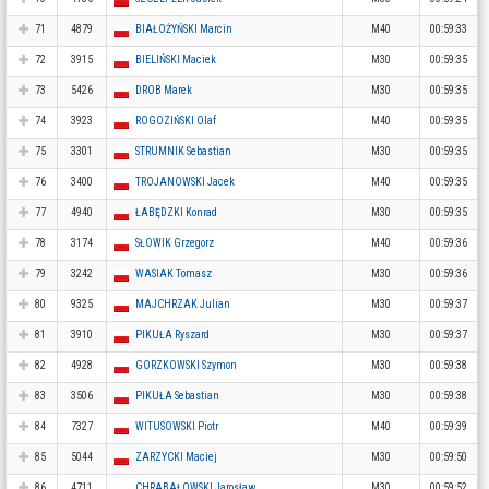
71
4879
BIAŁOŻYŃSKI Marcin
M40
00:59:33
72
3915
BIELIŃSKI Maciek
M30
00:59:35
73
5426
DROB Marek
M30
00:59:35
74
3923
ROGOZIŃSKI Olaf
M40
00:59:35
75
3301
STRUMNIK Sebastian
M30
00:59:35
76
3400
TROJANOWSKI Jacek
M40
00:59:35
77
4940
ŁABĘDZKI Konrad
M30
00:59:35
78
3174
SŁOWIK Grzegorz
M40
00:59:36
79
3242
WASIAK Tomasz
M30
00:59:36
80
9325
MAJCHRZAK Julian
M30
00:59:37
81
3910
PIKUŁA Ryszard
M30
00:59:37
82
4928
GORZKOWSKI Szymon
M30
00:59:38
83
3506
PIKUŁA Sebastian
M30
00:59:38
84
7327
WITUSOWSKI Piotr
M40
00:59:39
85
5044
ZARZYCKI Maciej
M30
00:59:50
86
4711
CHRABAŁOWSKI Jarosław
M30
00:59:52