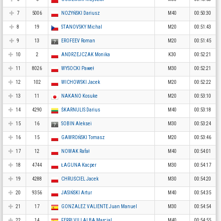
7
5006
NOŻYŃSKI Dariusz
M40
00:50:30
8
19
STANOVSKY Michal
M20
00:51:43
9
13
EROFEEV Roman
M20
00:51:45
10
2
ANDRZEJCZAK Monika
K30
00:52:21
11
8026
WYSOCKI Paweł
M30
00:52:21
12
102
WICHOWSKI Jacek
M20
00:52:22
13
11
NAKANO Kosuke
M20
00:53:10
14
4290
ŠKARNULIS Darius
M40
00:53:18
15
16
SOBIN Aleksei
M30
00:53:24
16
15
GAWROŃSKI Tomasz
M20
00:53:46
17
12
NOWAK Rafał
M40
00:54:01
18
4744
ŁAGUNA Kacper
M30
00:54:17
19
4288
CHRUŚCIEL Jacek
M30
00:54:20
20
9356
JASIŃSKI Artur
M40
00:54:35
21
17
GONZALEZ VALIENTE Juan Manuel
M30
00:54:54
22
14
FERRI VILLALBA Marcial
M40
00:54:55