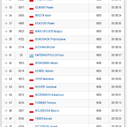
55
3097
RZANNY Paweł
M30
00:58:18
56
3606
MISZTA Karol
M30
00:58:24
57
4689
KOKOCKI Paweł
M30
00:58:30
58
3823
MASLOBOJEVS Sergejs
M30
00:58:30
59
4722
BURCHACKI Przemysław
M30
00:58:36
60
2154
SUCHAN Michał
M30
00:58:36
61
20
KATERINOPOULOS Ilias
M30
00:58:37
62
7005
WIŚNIEWSKI Marek
M40
00:58:53
63
3074
KORBEL Adrian
M20
00:58:57
64
4925
CHYB Radosław
M40
00:59:00
65
5416
RICHERT Jarosław
M40
00:59:00
66
2810
WICENBACH Arkadiusz
M30
00:59:01
67
4245
FURMAN Tomasz
M50
00:59:15
68
5307
WOJEWODA Marcin
M40
00:59:15
69
9343
TABER Konrad
M20
00:59:23
70
4736
SZCZEPŁEK Jasiek
M30
00:59:24