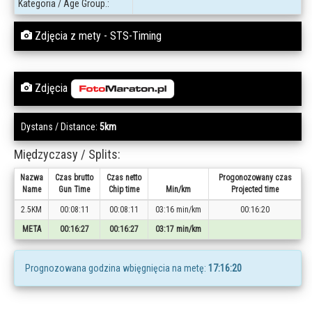
Kategoria / Age Group.:
Zdjęcia z mety - STS-Timing
Zdjęcia
Dystans / Distance:
5km
Międzyczasy / Splits:
Nazwa
Czas brutto
Czas netto
Progonozowany czas
Name
Gun Time
Chip time
Min/km
Projected time
2.5KM
00:08:11
00:08:11
03:16 min/km
00:16:20
META
00:16:27
00:16:27
03:17 min/km
Prognozowana godzina wbięgnięcia na metę:
17:16:20