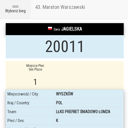
43. Maraton Warszawski
Toggle
Wybierz bieg
navigation
JAGIELSKA
Ewa
20011
Miejsce Płeć
Sex Place
1
Miejscowość / City:
WYSZKÓW
Kraj / Country:
POL
Team
LŁKS PREFBET ŚNIADOWO ŁOMŻA
Płeć / Sex:
K