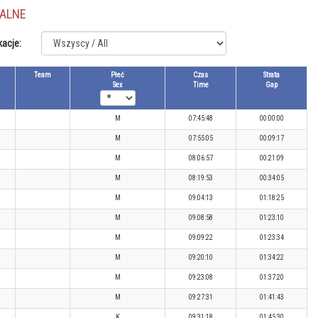
JALNE
kacje:
Team
Płeć
Czas
Strata
Sex
Time
Gap
M
07:45:48
00:00:00
M
07:55:05
00:09:17
M
08:06:57
00:21:09
M
08:19:53
00:34:05
M
09:04:13
01:18:25
M
09:08:58
01:23:10
M
09:09:22
01:23:34
M
09:20:10
01:34:22
M
09:23:08
01:37:20
M
09:27:31
01:41:43
K
09:31:18
01:45:30