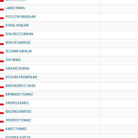
ŁABNO PAWEŁ
POTOCZNY MIROSŁAW
KOWAL WIESŁAW
SZALEWICZ DAMIAN
WYSOCKI MARIUSZ
TEJCHMA NATALIA
ŻUK PAWEŁ
ORĘDARZ ROMAN
KOCIUBA PRZEMYSŁAW
MASIUKIEWICZ JACEK
BATRANIEC TOMASZ
GROSFELD KAROL
SERZYSKO BARTOSZ
FRYDRYCH TOMASZ
KARCZ TOMASZ
KICINSKA DOROTA