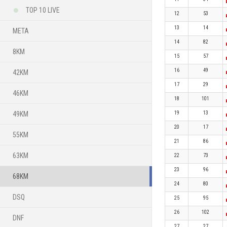
TOP 10 LIVE
12
53
13
14
META
14
82
8KM
15
57
16
49
42KM
17
29
46KM
18
101
49KM
19
13
20
17
55KM
21
86
63KM
22
73
23
96
68KM
24
80
DSQ
25
95
26
102
DNF
27
27