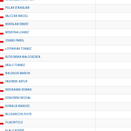
POLAK STANISŁAW
RAJCZAK MACIEJ
MIROSŁAW ERNEST
MENDYKA ŁUKASZ
OSIŃSKI PAWEŁ
ŁOPIANIAK TOMASZ
RUTKOWSKA MAŁGORZATA
SADŁO TOMASZ
WALENCIK MARCIN
PADEWSKI ARTUR
SKROBAŃSKI ROMAN
SOSNOWSKI MICHAŁ
KOWALIK MARIUSZ
WŁODARCZYK PIOTR
FILAS WITOLD
KŁAŁO ROBERT