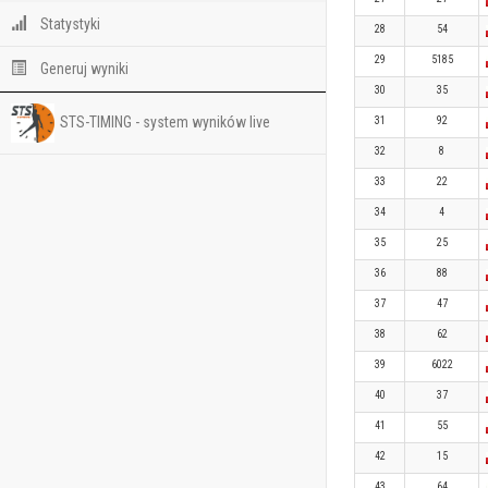
Statystyki
28
54
29
5185
Generuj wyniki
30
35
STS-TIMING - system wyników live
31
92
32
8
33
22
34
4
35
25
36
88
37
47
38
62
39
6022
40
37
41
55
42
15
43
64