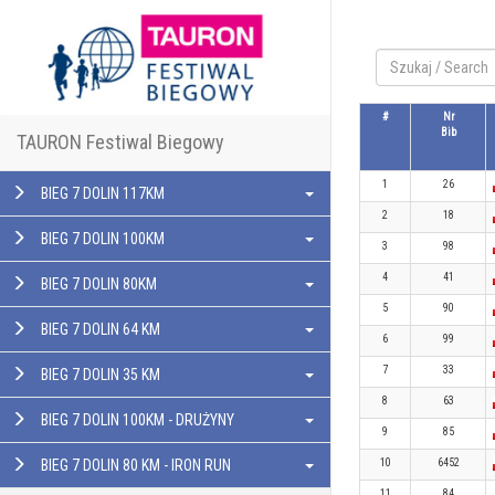
#
Nr
Bib
TAURON Festiwal Biegowy
1
26
BIEG 7 DOLIN 117KM
2
18
BIEG 7 DOLIN 100KM
3
98
4
41
BIEG 7 DOLIN 80KM
5
90
BIEG 7 DOLIN 64 KM
6
99
7
33
BIEG 7 DOLIN 35 KM
8
63
BIEG 7 DOLIN 100KM - DRUŻYNY
9
85
BIEG 7 DOLIN 80 KM - IRON RUN
10
6452
11
84