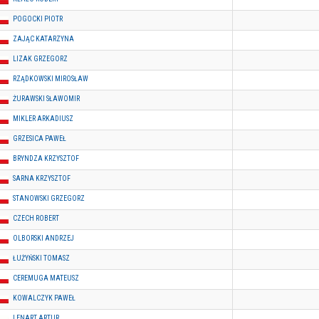
POGOCKI PIOTR
ZAJĄC KATARZYNA
LIZAK GRZEGORZ
RZĄDKOWSKI MIROSŁAW
ŻURAWSKI SŁAWOMIR
MIKLER ARKADIUSZ
GRZESICA PAWEŁ
BRYNDZA KRZYSZTOF
SARNA KRZYSZTOF
STANOWSKI GRZEGORZ
CZECH ROBERT
OLBORSKI ANDRZEJ
ŁUŻYŃSKI TOMASZ
CEREMUGA MATEUSZ
KOWALCZYK PAWEŁ
LENART ARTUR