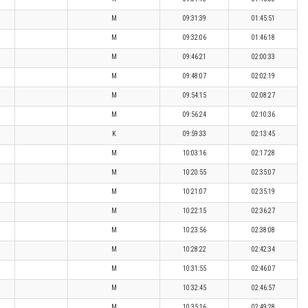
M
09:31:39
01:45:51
M
09:32:06
01:46:18
M
09:46:21
02:00:33
M
09:48:07
02:02:19
M
09:54:15
02:08:27
M
09:56:24
02:10:36
K
09:59:33
02:13:45
M
10:03:16
02:17:28
M
10:20:55
02:35:07
M
10:21:07
02:35:19
M
10:22:15
02:36:27
M
10:23:56
02:38:08
M
10:28:22
02:42:34
M
10:31:55
02:46:07
M
10:32:45
02:46:57
M
10:35:16
02:49:28