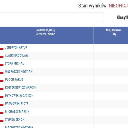
Stan wyników:
NIEOFIC
Klasyfi
Nazwisko, imię
Miejscowość
Surname, Name
City
JENDRYCH ARTUR
ŚLASKI RADOSŁAW
STOPA MICHAŁ
WĘDRASZEK KRYSTIAN
PLOCH JAKUB
KOSTERKIEWICZ MARCIN
BĘTKOWSKI WOJCIECH
PAWŁOWSKI PIOTR
MICHALEC MARCIN
STĘPIEŃ ZENON
MACIOSZEK KRYSTYNA