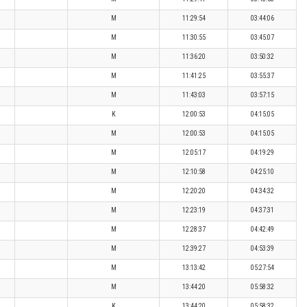
M
11:29:54
03:44:06
M
11:30:55
03:45:07
M
11:36:20
03:50:32
M
11:41:25
03:55:37
M
11:43:03
03:57:15
K
12:00:53
04:15:05
M
12:00:53
04:15:05
M
12:05:17
04:19:29
M
12:10:58
04:25:10
M
12:20:20
04:34:32
M
12:23:19
04:37:31
M
12:28:37
04:42:49
M
12:39:27
04:53:39
M
13:13:42
05:27:54
M
13:44:20
05:58:32
K
13:44:20
05:58:32