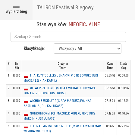
TAURON Festiwal Biegowy
Toggle
Wybierz bieg
navigation
Stan wyników:
NIEOFICJALNE
Klasyfikacje:
#
Nr
Drużyna
Czas
Strata
Bib
Team
Time
Gap
1
10006
THAI KJ?TTBOLLER (UZNAŃSKI PIOTR, DOMBROWSKI
05:55:52
00:00:00
MACIEJ, LEŚNIAK KAMIL)
2
10001
40 LAT PRZEBIEGŁO (SEDLAK MICHAŁ, KOCZWARA
05:55:58
00:00:06
TOMASZ, ZIEJEWSKI GRZEGORZ)
3
10007
WICHRY BESKIDU T.R (CIAPA MARIUSZ, POJNAR
07:13:01
01:17:09
BARTŁOMIEJ, PUŁKA ŁUKASZ)
4
10005
NONKONFORMIŚCI (MAZUREK ROBERT, KĘPOWICZ
07:49:28
01:53:36
MARCIN, KIJEK ŁUKASZ)
5
10002
BEFIT24TEAM (SZOSTEK MICHAŁ, WYROBA WALDEMAR,
08:16:56
02:21:04
WYROBA WOJCIECH)