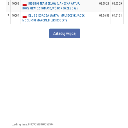
6
10003
BIEGING TEAM ZELÓW (JANECKA ARTUR,
08:59:21
03:03:29
BOCZKIEWICZ TOMASZ, WÓJCIK GRZEGORZ)
7
10004
KLUB BIEGACZA WARTA (MRUSZCZYK JACEK,
09:56:53
04:01:01
MODLIŃSKI MARCIN, BILSKI ROBERT)
Załaduj więcej
Loading time: 0.0090599060058594