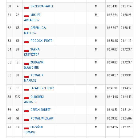
30
4
GRZESICA PAWEŁ
M
06:34:40
01:37:14
31
22
MIKLER
M
06:35:54
01:38:28
ARKADIUSZ
32
55
CEREMUGA
M
06:36:07
01:38:41
MATEUSZ
33
54
POGOCKI PIOTR
M
06:38:45
01:41:19
34
88
SARNA
M
06:40:03
01:42:37
KRZYSZTOF
35
8
ŻURAWSKI
M
06:40:03
01:42:37
SŁAWOMIR
36
80
KOWALIK
M
06:40:57
01:43:31
MARIUSZ
37
35
LIZAK GRZEGORZ
M
06:41:38
01:44:12
38
6022
OLBORSKI
M
06:44:15
01:46:49
ANDRZEJ
39
62
CZECH ROBERT
M
06:48:50
01:51:24
40
58
KOWAL WIESŁAW
M
06:53:32
01:56:06
41
37
ŁUŻYŃSKI
M
06:54:55
01:57:29
TOMASZ