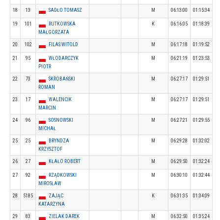
18
13
SADŁO TOMASZ
M
06:13:00
01:15:34
19
101
RUTKOWSKA
K
06:16:05
01:18:39
MAŁGORZATA
20
102
FILAS WITOLD
M
06:17:18
01:19:52
21
95
WŁODARCZYK
M
06:21:19
01:23:53
PIOTR
22
73
SKROBAŃSKI
M
06:27:17
01:29:51
ROMAN
23
17
WALENCIK
M
06:27:17
01:29:51
MARCIN
24
96
SOSNOWSKI
M
06:27:21
01:29:55
MICHAŁ
25
25
BRYNDZA
M
06:29:28
01:32:02
KRZYSZTOF
26
27
KŁAŁO ROBERT
M
06:29:50
01:32:24
27
92
RZĄDKOWSKI
M
06:30:10
01:32:44
MIROSŁAW
28
5185
ZAJĄC
K
06:31:35
01:34:09
KATARZYNA
29
83
ZIELAK DAREK
M
06:32:50
01:35:24