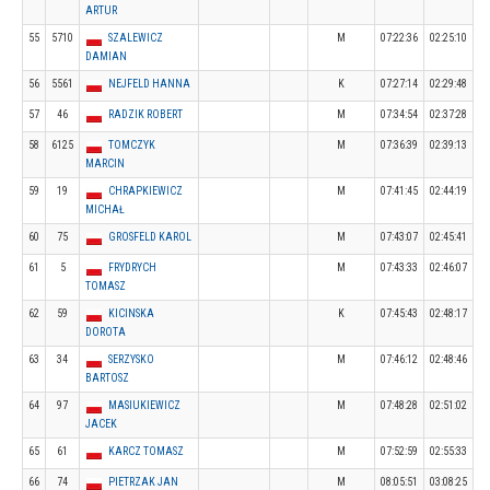
ARTUR
55
5710
SZALEWICZ
M
07:22:36
02:25:10
DAMIAN
56
5561
NEJFELD HANNA
K
07:27:14
02:29:48
57
46
RADZIK ROBERT
M
07:34:54
02:37:28
58
6125
TOMCZYK
M
07:36:39
02:39:13
MARCIN
59
19
CHRAPKIEWICZ
M
07:41:45
02:44:19
MICHAŁ
60
75
GROSFELD KAROL
M
07:43:07
02:45:41
61
5
FRYDRYCH
M
07:43:33
02:46:07
TOMASZ
62
59
KICINSKA
K
07:45:43
02:48:17
DOROTA
63
34
SERZYSKO
M
07:46:12
02:48:46
BARTOSZ
64
97
MASIUKIEWICZ
M
07:48:28
02:51:02
JACEK
65
61
KARCZ TOMASZ
M
07:52:59
02:55:33
66
74
PIETRZAK JAN
M
08:05:51
03:08:25