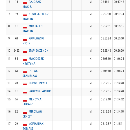
6
14
RAJCZAK
M
05:45:11
00:47:45
MACIEJ
7
99
KOSTERKIEWICZ
M
05:50:30
00:53:04
MARCIN
8
85
MICHALEC
M
05:52:31
00:55:05
MARCIN
9
63
PAWŁOWSKI
M
05:53:24
00:55:58
PIOTR
10
6452
STĘPIEŃ ZENON
M
05:53:46
00:56:20
11
84
MACIOSZEK
K
06:03:50
01:06:24
KRYSTYNA
12
53
POLAK
M
06:03:50
01:06:24
STANISŁAW
13
49
OSIŃSKI PAWEŁ
M
06:12:06
01:14:40
14
86
PADEWSKI ARTUR
M
06:12:06
01:14:40
15
57
MENDYKA
M
06:12:18
01:14:52
ŁUKASZ
16
82
MIROSŁAW
M
06:12:24
01:14:58
ERNEST
17
29
ŁOPIANIAK
M
06:12:37
01:15:11
TOMASZ