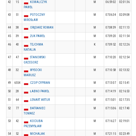
42
15
KOWALCZYK
M
06:59:02
02:01:36
PAWEŁ
43
51
POTOCZNY
M
07:06:34
02:09:08
MIROSŁAW
44
38
ORĘDARZ ROMAN
M
07:08:39
02:11:13
45
39
ŻUK PAWEŁ
M
07:09:20
02:11:54
46
40
TEJCHMA
K
07:09:52
02:12:26
NATALIA
47
47
STANOWSKI
M
07:10:20
02:12:54
GRZEGORZ
48
32
WYSOCKI
M
07:10:58
02:13:32
MARIUSZ
49
6554
CZOP CYPRIAN
M
07:13:07
02:15:41
50
28
ŁABNO PAWEŁ
M
07:14:19
02:16:53
51
64
LENART ARTUR
M
07:15:01
02:17:35
52
77
BATRANIEC
M
07:15:06
02:17:40
TOMASZ
53
42
KOCIUBA
M
07:16:27
02:19:01
PRZEMYSŁAW
54
52
MICHALAK
M
07:21:15
02:23:49