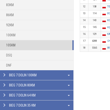
83KM
12
158
T
13
114
B
86KM
14
143
KO
92KM
15
145
ŁĘ
16
129
K
100KM
17
6388
C
105KM
18
5565
W
DSQ
DNF
BIEG 7 DOLIN 100KM
BIEG 7 DOLIN 80KM
BIEG 7 DOLIN 64 KM
BIEG 7 DOLIN 35 KM