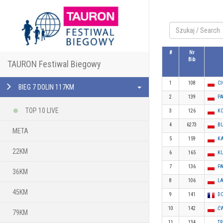
#
Nr
Bib
TAURON Festiwal Biegowy
1
108
CI
BIEG 7 DOLIN 117KM
2
139
P
TOP 10 LIVE
3
126
K
4
6273
B
META
5
159
KA
22KM
6
165
KU
7
136
P
36KM
8
106
LA
45KM
9
141
DO
10
142
ĆW
79KM
11
134
TR