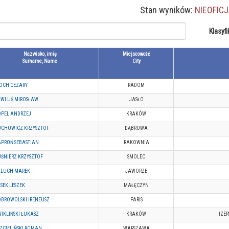
Stan wyników:
NIEOFIC
Klasyfi
Nazwisko, imię
Miejscowość
Surname, Name
City
OCH CEZARY
RADOM
AWLUŚ MIROSŁAW
JASŁO
OPEL ANDRZEJ
KRAKÓW
UCHOWICZ KRZYSZTOF
DĄBROWA
PROŃ SEBASTIAN
RAKOWNIA
ŚNIERZ KRZYSZTOF
SMOLEC
ALUCH MAREK
JAWORZE
SEK LESZEK
MAŁĘCZYN
BROWOLSKI IRENEUSZ
PARIS
IKLIŃSKI ŁUKASZ
KRAKÓW
IZE
ZCIELIŃSKI ROMAN
WARSZAWA