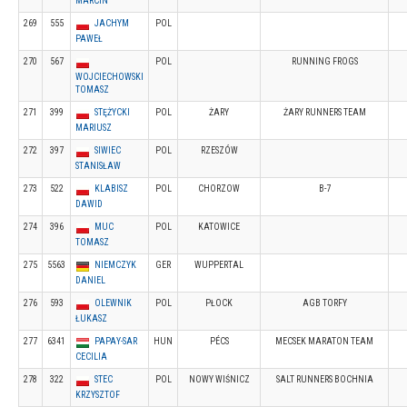
MARCIN
269
555
JACHYM
POL
PAWEŁ
270
567
POL
RUNNING FROGS
WOJCIECHOWSKI
TOMASZ
271
399
STĘŻYCKI
POL
ŻARY
ŻARY RUNNERS TEAM
MARIUSZ
272
397
SIWIEC
POL
RZESZÓW
STANISŁAW
273
522
KLABISZ
POL
CHORZOW
B-7
DAWID
274
396
MUC
POL
KATOWICE
TOMASZ
275
5563
NIEMCZYK
GER
WUPPERTAL
DANIEL
276
593
OLEWNIK
POL
PŁOCK
AGB TORFY
ŁUKASZ
277
6341
PAPAY-SAR
HUN
PÉCS
MECSEK MARATON TEAM
CECILIA
278
322
STEC
POL
NOWY WIŚNICZ
SALT RUNNERS BOCHNIA
KRZYSZTOF