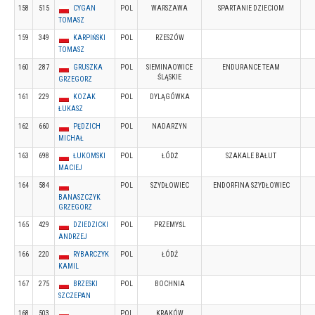
158
515
CYGAN
POL
WARSZAWA
SPARTANIE DZIECIOM
TOMASZ
159
349
KARPIŃSKI
POL
RZESZÓW
TOMASZ
160
287
GRUSZKA
POL
SIEMINAOWICE
ENDURANCE TEAM
ŚLĄSKIE
GRZEGORZ
161
229
KOZAK
POL
DYLĄGÓWKA
ŁUKASZ
162
660
PĘDZICH
POL
NADARZYN
MICHAŁ
163
698
ŁUKOMSKI
POL
ŁÓDŹ
SZAKALE BAŁUT
MACIEJ
164
584
POL
SZYDŁOWIEC
ENDORFINA SZYDŁOWIEC
BANASZCZYK
GRZEGORZ
165
429
DZIEDZICKI
POL
PRZEMYŚL
ANDRZEJ
166
220
RYBARCZYK
POL
ŁÓDŹ
KAMIL
167
275
BRZESKI
POL
BOCHNIA
SZCZEPAN
168
503
POL
KRAKÓW