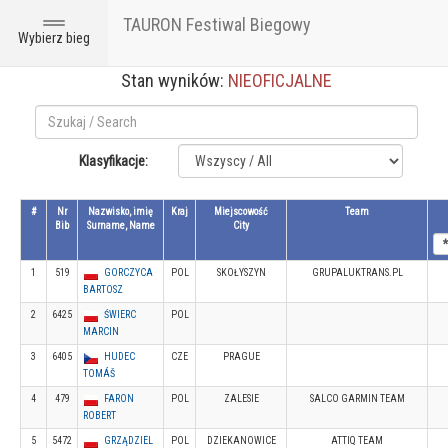
TAURON Festiwal Biegowy
Toggle
Wybierz bieg
navigation
Stan wyników:
NIEOFICJALNE
Klasyfikacje:
#
Nr
Nazwisko, imię
Kraj
Miejscowość
Team
Bib
Surname, Name
City
1
519
GORCZYCA
POL
SKOŁYSZYN
GRUPALUKTRANS.PL
BARTOSZ
2
6425
ŚWIERC
POL
MARCIN
3
6405
HUDEC
CZE
PRAGUE
TOMÁŠ
4
479
FARON
POL
ZALESIE
SALCO GARMIN TEAM
ROBERT
5
5472
GRZĄDZIEL
POL
DZIEKANOWICE
ATTIQ TEAM