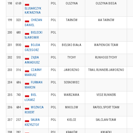
198
6169
POL
OLSZYNA
OLSZYNA BIEGA
ŚLUSARCZYK
KATARZYNA
199
323
CHRZAN
POL
TARNÓW
AA TARNÓW
DANIEL
200
680
BIELECKI
POL
SŁAWOMIR
201
5930
BOJDA
POL
BIELSKO BIAŁA
WAPIENICKI TEAM
GRZEGORZ
202
510
ZIĘBA
POL
TYCHY
RUNHOGS TYCHY
ARKADIUSZ
203
316
CZARNY
POL
JAWORZNO
TRAIL RUNNERS JAWORZNO
MARIUSZ
204
686
FURMAN
POL
SOSNOWIEC
MARCIN
205
743
BIEL
POL
WARSZAWA
VEGE RUNNERS
ŁUKASZ
206
684
WOŹNICA
POL
MIKOLOW
RAFSOL SPORT TEAM
ROBERT
207
257
SALWA
POL
KIELCE
SALCLAN-TEAM
KRZYSZTOF
208
282
POL
KRAKÓW
KWIATKI