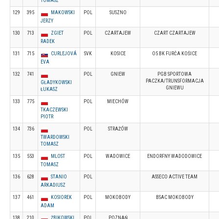
TOMASZ
129
395
MAKOWSKI
POL
SUSZNO
JERZY
130
713
ZGIET
POL
CZARTAJEW
CZART CZARTAJEW
RADEK
131
715
CURLEJOVÁ
SVK
KOSICE
O5 BK FURČA KOŠICE
EVA
132
741
POL
GNIEW
PGB SPORTOWA
PACZKA/TRUNSFORMACJA
GŁADYKOWSKI
GNIEWU
ŁUKASZ
133
775
POL
MIECHÓW
TKACZEWSKI
PIOTR
134
736
POL
STRAŻÓW
TWARDOWSKI
TOMASZ
135
553
MLOST
POL
WADOWICE
ENDORFNY WADODOWICE
TOMASZ
136
628
STANIO
POL
ASSECO ACTIVE TEAM
ARKADIUSZ
137
461
KOSIOREK
POL
MOKOBODY
BSAC MOKOBODY
ADAM
138
210
ŻBIKOWSKI
POL
POZNAŃ