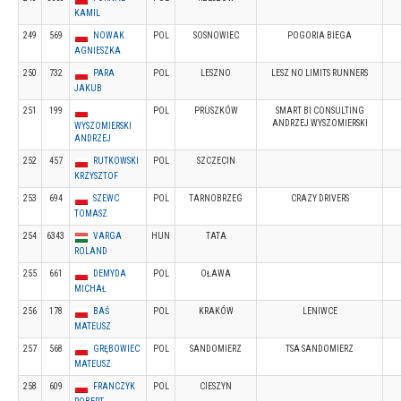
KAMIL
249
569
NOWAK
POL
SOSNOWIEC
POGORIA BIEGA
AGNIESZKA
250
732
PARA
POL
LESZNO
LESZ NO LIMITS RUNNERS
JAKUB
251
199
POL
PRUSZKÓW
SMART BI CONSULTING
ANDRZEJ WYSZOMIERSKI
WYSZOMIERSKI
ANDRZEJ
252
457
RUTKOWSKI
POL
SZCZECIN
KRZYSZTOF
253
694
SZEWC
POL
TARNOBRZEG
CRAZY DRIVERS
TOMASZ
254
6343
VARGA
HUN
TATA
ROLAND
255
661
DEMYDA
POL
OŁAWA
MICHAŁ
256
178
BAŚ
POL
KRAKÓW
LENIWCE
MATEUSZ
257
568
GRĘBOWIEC
POL
SANDOMIERZ
TSA SANDOMIERZ
MATEUSZ
258
609
FRANCZYK
POL
CIESZYN