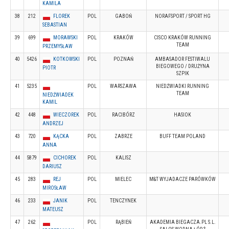
KAMILA
38
212
FLOREK
POL
GABOŃ
NORAFSPORT / SPORT HG
SEBASTIAN
39
699
MORAWSKI
POL
KRAKÓW
CISCO KRAKÓW RUNNING
TEAM
PRZEMYSŁAW
40
5426
KOTKOWSKI
POL
POZNAŃ
AMBASADOR FESTIWALU
BIEGOWEGO / DRUŻYNA
PIOTR
SZPIK
41
5235
POL
WARSZAWA
NIEDŹWIADKI RUNNING
TEAM
NIEDŹWIADEK
KAMIL
42
448
WIECZOREK
POL
RACIBÓRZ
HASIOK
ANDRZEJ
43
720
KĄCKA
POL
ZABRZE
BUFF TEAM POLAND
ANNA
44
5879
CICHOREK
POL
KALISZ
DARIUSZ
45
283
REJ
POL
MIELEC
M&T WYJADACZE PARÓWKÓW
MIROSŁAW
46
233
JANIK
POL
TENCZYNEK
MATEUSZ
47
262
POL
RĄBIEŃ
AKADEMIA BIEGACZA.PL S.L.