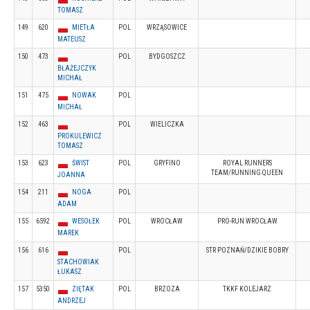
TOMASZ
149
620
MIETŁA
POL
WRZĄSOWICE
MATEUSZ
150
473
POL
BYDGOSZCZ
BŁAŻEJCZYK
MICHAŁ
151
475
NOWAK
POL
MICHAŁ
152
463
POL
WIELICZKA
PROKULEWICZ
TOMASZ
153
623
ŚWIST
POL
GRYFINO
ROYAL RUNNERS
TEAM/RUNNING QUEEN
JOANNA
154
211
NOGA
POL
ADAM
155
6592
WESOŁEK
POL
WROCŁAW
PRO-RUN WROCŁAW
MAREK
156
616
POL
STR POZNAŃ/DZIKIE BOBRY
STACHOWIAK
ŁUKASZ
157
5350
ZIĘTAK
POL
BRZOZA
TKKF KOLEJARZ
ANDRZEJ