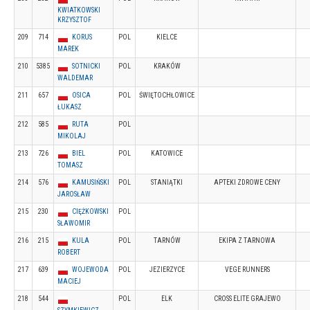
KWIATKOWSKI
KRZYSZTOF
209
714
KORUS
POL
KIELCE
MAREK
210
5385
SOTNICKI
POL
KRAKÓW
WALDEMAR
211
657
OSICA
POL
ŚWIĘTOCHŁOWICE
ŁUKASZ
212
585
RUTA
POL
MIKOLAJ
213
726
BIEL
POL
KATOWICE
TOMASZ
214
576
KAMUSIŃSKI
POL
STANIĄTKI
APTEKI ZDROWE CENY
JAROSŁAW
215
230
CIĘŻKOWSKI
POL
SŁAWOMIR
216
215
KULA
POL
TARNÓW
EKIPA Z TARNOWA
ROBERT
217
639
WOJEWODA
POL
JEZIERZYCE
VEGE RUNNERS
MACIEJ
218
544
POL
ELK
CROSS ELITE GRAJEWO