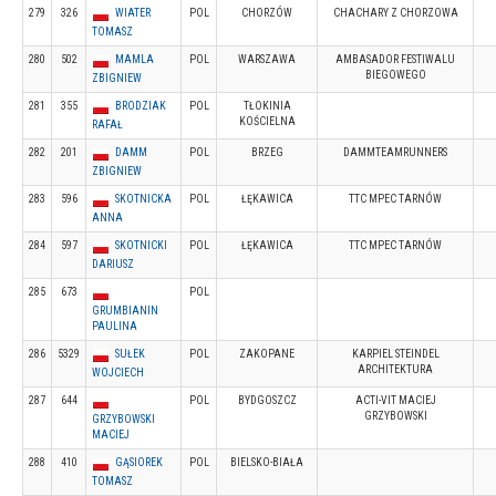
279
326
WIATER
POL
CHORZÓW
CHACHARY Z CHORZOWA
TOMASZ
280
502
MAMLA
POL
WARSZAWA
AMBASADOR FESTIWALU
BIEGOWEGO
ZBIGNIEW
281
355
BRODZIAK
POL
TŁOKINIA
KOŚCIELNA
RAFAŁ
282
201
DAMM
POL
BRZEG
DAMMTEAMRUNNERS
ZBIGNIEW
283
596
SKOTNICKA
POL
ŁĘKAWICA
TTC MPEC TARNÓW
ANNA
284
597
SKOTNICKI
POL
ŁĘKAWICA
TTC MPEC TARNÓW
DARIUSZ
285
673
POL
GRUMBIANIN
PAULINA
286
5329
SUŁEK
POL
ZAKOPANE
KARPIEL STEINDEL
ARCHITEKTURA
WOJCIECH
287
644
POL
BYDGOSZCZ
ACTI-VIT MACIEJ
GRZYBOWSKI
GRZYBOWSKI
MACIEJ
288
410
GĄSIOREK
POL
BIELSKO-BIAŁA
TOMASZ