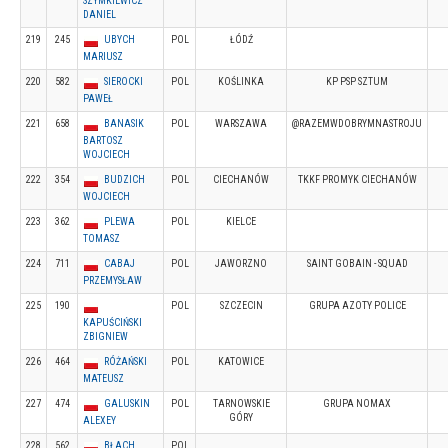
SZYMKIEWICZ
DANIEL
219
245
UBYCH
POL
ŁÓDŹ
MARIUSZ
220
582
SIEROCKI
POL
KOŚLINKA
KP PSP SZTUM
PAWEŁ
221
658
BANASIK
POL
WARSZAWA
@RAZEMWDOBRYMNASTROJU
BARTOSZ
WOJCIECH
222
354
BUDZICH
POL
CIECHANÓW
TKKF PROMYK CIECHANÓW
WOJCIECH
223
362
PLEWA
POL
KIELCE
TOMASZ
224
711
CABAJ
POL
JAWORZNO
SAINT GOBAIN - SQUAD
PRZEMYSŁAW
225
190
POL
SZCZECIN
GRUPA AZOTY POLICE
KAPUŚCIŃSKI
ZBIGNIEW
226
464
RÓŻAŃSKI
POL
KATOWICE
MATEUSZ
227
474
GALUSKIN
POL
TARNOWSKIE
GRUPA NOMAX
GÓRY
ALEXEY
228
562
BŁACH
POL