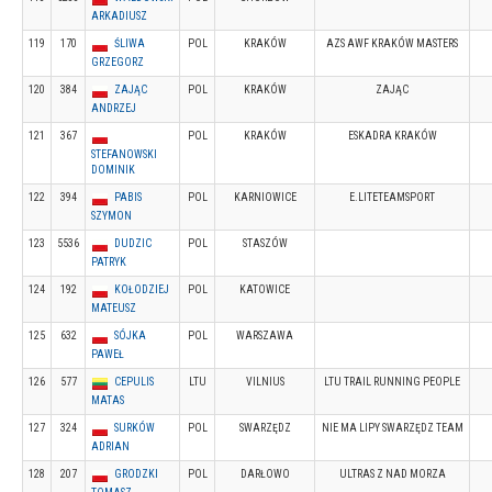
ARKADIUSZ
119
170
ŚLIWA
POL
KRAKÓW
AZS AWF KRAKÓW MASTERS
GRZEGORZ
120
384
ZAJĄC
POL
KRAKÓW
ZAJĄC
ANDRZEJ
121
367
POL
KRAKÓW
ESKADRA KRAKÓW
STEFANOWSKI
DOMINIK
122
394
PABIS
POL
KARNIOWICE
E.LITETEAMSPORT
SZYMON
123
5536
DUDZIC
POL
STASZÓW
PATRYK
124
192
KOŁODZIEJ
POL
KATOWICE
MATEUSZ
125
632
SÓJKA
POL
WARSZAWA
PAWEŁ
126
577
CEPULIS
LTU
VILNIUS
LTU TRAIL RUNNING PEOPLE
MATAS
127
324
SURKÓW
POL
SWARZĘDZ
NIE MA LIPY SWARZĘDZ TEAM
ADRIAN
128
207
GRODZKI
POL
DARŁOWO
ULTRAS Z NAD MORZA