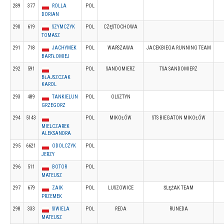
289
377
ROLLA
POL
DORIAN
290
619
SZYMCZYK
POL
CZĘSTOCHOWA
TOMASZ
291
718
JACHYMEK
POL
WARSZAWA
JACEKBIEGA RUNNING TEAM
BARTŁOMIEJ
292
591
POL
SANDOMIERZ
TSA SANDOMIERZ
BŁAJSZCZAK
KAROL
293
489
TANKIELUN
POL
OLSZTYN
GRZEGORZ
294
5143
POL
MIKOŁÓW
STS BIEGATON MIKOŁÓW
MIELCZAREK
ALEKSANDRA
295
6621
ODOLCZYK
POL
JERZY
296
511
BOTOR
POL
MATEUSZ
297
679
ZAIK
POL
LUSZOWICE
ŚLĘŻAK TEAM
PRZEMEK
298
333
SIWIELA
POL
REDA
RUNEDA
MATEUSZ