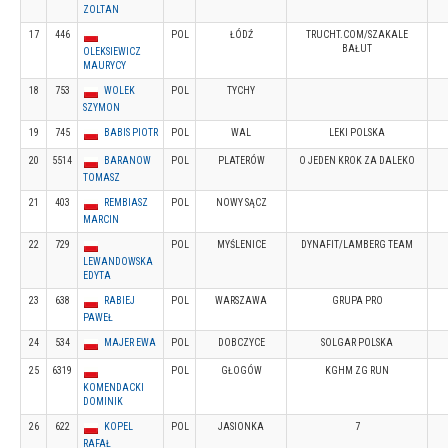
ZOLTAN
17
446
POL
ŁÓDŹ
TRUCHT.COM/SZAKALE
BAŁUT
OLEKSIEWICZ
MAURYCY
18
753
WOLEK
POL
TYCHY
SZYMON
19
745
BABIS PIOTR
POL
WAL
LEKI POLSKA
20
5514
BARANOW
POL
PLATERÓW
O JEDEN KROK ZA DALEKO
TOMASZ
21
403
REMBIASZ
POL
NOWY SĄCZ
MARCIN
22
729
POL
MYŚLENICE
DYNAFIT/LAMBERG TEAM
LEWANDOWSKA
EDYTA
23
638
RABIEJ
POL
WARSZAWA
GRUPA PRO
PAWEŁ
24
534
MAJER EWA
POL
DOBCZYCE
SOLGAR POLSKA
25
6319
POL
GŁOGÓW
KGHM ZG RUN
KOMENDACKI
DOMINIK
26
622
KOPEL
POL
JASIONKA
7
RAFAŁ