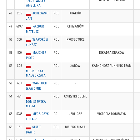
SALOS-WODNA ŁÓDŹ
SZCZEPANIAK
ANGELIKA
48
205
JODŁOWSKI
POL
KRAKÓW
JAN
49
6697
PAZDUR
POL
CHRZANÓW
MATEUSZ
50
300
SZAPORÓW
POL
PROSZOWICE
ŁUKASZ
51
500
MAJCHER
POL
ESKADRA KRAKÓW
PIOTR
52
306
POL
ŻARÓW
KARKONOSZ RUNNING TEAM
MOCZULSKA
MAŁGORZATA
53
607
WANTUCH
POL
-
SŁAWOMIR
54
471
POL
USTRZYKI DOLNE
DOMISZEWSKA
MARIA
55
5938
MEDEJCZYK
POL
JEDLICZE
VICRORIA DOBIESZYN
ŁUKASZ
56
181
STREIT
POL
BIELSKO-BIAŁA
DAWID