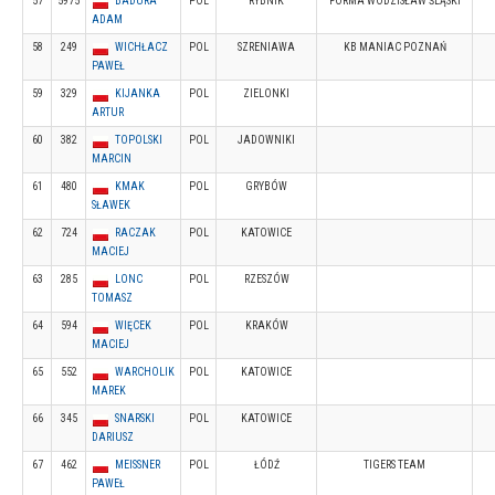
57
5975
BADURA
POL
RYBNIK
FORMA WODZISŁAW ŚLĄSKI
ADAM
58
249
WICHŁACZ
POL
SZRENIAWA
KB MANIAC POZNAŃ
PAWEŁ
59
329
KIJANKA
POL
ZIELONKI
ARTUR
60
382
TOPOLSKI
POL
JADOWNIKI
MARCIN
61
480
KMAK
POL
GRYBÓW
SŁAWEK
62
724
RACZAK
POL
KATOWICE
MACIEJ
63
285
LONC
POL
RZESZÓW
TOMASZ
64
594
WIĘCEK
POL
KRAKÓW
MACIEJ
65
552
WARCHOLIK
POL
KATOWICE
MAREK
66
345
SNARSKI
POL
KATOWICE
DARIUSZ
67
462
MEISSNER
POL
ŁÓDŹ
TIGERS TEAM
PAWEŁ