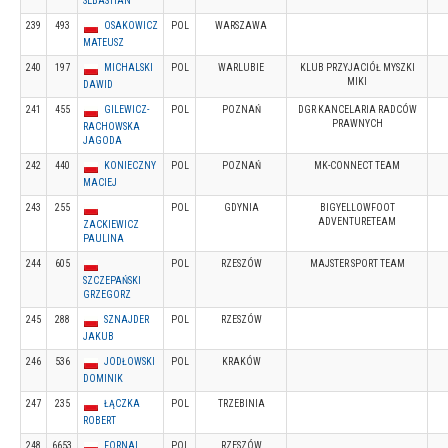
SEBASTIAN
239
493
OSAKOWICZ
POL
WARSZAWA
MATEUSZ
240
197
MICHALSKI
POL
WARLUBIE
KLUB PRZYJACIÓŁ MYSZKI
MIKI
DAWID
241
455
GILEWICZ-
POL
POZNAŃ
DGR KANCELARIA RADCÓW
PRAWNYCH
RACHOWSKA
JAGODA
242
440
KONIECZNY
POL
POZNAŃ
MK-CONNECT TEAM
MACIEJ
243
255
POL
GDYNIA
BIGYELLOWFOOT
ADVENTURETEAM
ZACKIEWICZ
PAULINA
244
605
POL
RZESZÓW
MAJSTER SPORT TEAM
SZCZEPAŃSKI
GRZEGORZ
245
288
SZNAJDER
POL
RZESZÓW
JAKUB
246
536
JODŁOWSKI
POL
KRAKÓW
DOMINIK
247
235
ŁĄCZKA
POL
TRZEBINIA
ROBERT
248
6653
FORNAL
POL
RZESZÓW