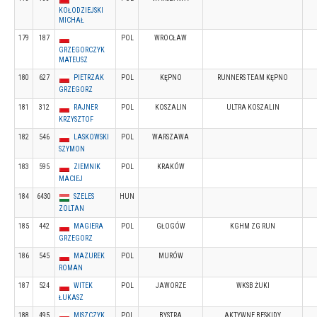
KOŁODZIEJSKI
MICHAŁ
179
187
POL
WROCŁAW
GRZEGORCZYK
MATEUSZ
180
627
PIETRZAK
POL
KĘPNO
RUNNERS TEAM KĘPNO
GRZEGORZ
181
312
RAJNER
POL
KOSZALIN
ULTRA KOSZALIN
KRZYSZTOF
182
546
LASKOWSKI
POL
WARSZAWA
SZYMON
183
595
ZIEMNIK
POL
KRAKÓW
MACIEJ
184
6430
SZELES
HUN
ZOLTAN
185
442
MAGIERA
POL
GŁOGÓW
KGHM ZG RUN
GRZEGORZ
186
545
MAZUREK
POL
MURÓW
ROMAN
187
524
WITEK
POL
JAWORZE
WKSB ŻUKI
ŁUKASZ
188
495
MISZCZYK
POL
BYSTRA
AKTYWNE BESKIDY