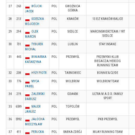
27
263
WÓJCIK
POL
GWOŹNICA
GÓRNA
JACEK
28
213
ŚCIESZKA
POL
KRAKÓW
13 ELT KRAKÓW-BALICE
WOJCIECH
29
294
OLEK
POL
SIEDLCE
MARCINSWIERCTEAM / YRT
SIEDLCE
MARCIN
30
731
TYBUREK
POL
LUBLIN
STAY INSANE
MICHAŁ
31
445
WINIARSKA
POL
PRZEMYŚL
PRZEMYSKI KLUB
BIEGACZA/HERCOG
KATARZYNA
RUNNING TEAM
32
238
HYŻY PIOTR
POL
TARNOWIEC
BONNIE & CLYDE
33
776
MYCA
POL
WOLBROM
WOLBROM TEAM
PAWEŁ
34
219
ZALEWSKI
POL
GDAŃSK
ULTRA M.A.D.D. FAMILY
SPORT
DARIUSZ
35
6599
MAJER
POL
TOPOLÓW
JANUSZ
36
5992
JAŁOCHA
POL
PRZEMYŚL
PKB PRZEMYŚL
MIECZYSŁAW
37
411
PERUCKA
POL
RABKA-ZDRÓJ
MUAY RUNNING TEAM