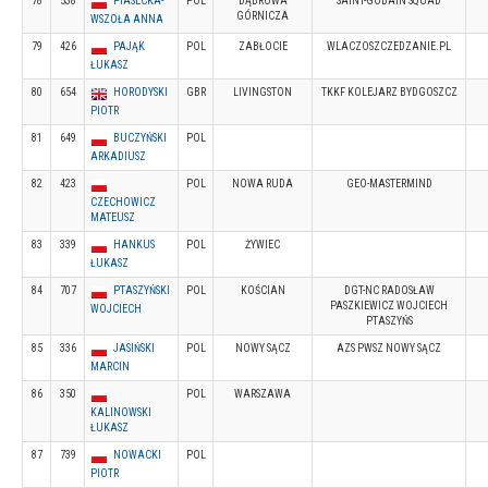
78
538
PIASECKA-
POL
DĄBROWA
SAINT-GOBAIN SQUAD
GÓRNICZA
WSZOŁA ANNA
79
426
PAJĄK
POL
ZABŁOCIE
WLACZOSZCZEDZANIE.PL
ŁUKASZ
80
654
HORODYSKI
GBR
LIVINGSTON
TKKF KOLEJARZ BYDGOSZCZ
PIOTR
81
649
BUCZYŃSKI
POL
ARKADIUSZ
82
423
POL
NOWA RUDA
GEO-MASTERMIND
CZECHOWICZ
MATEUSZ
83
339
HANKUS
POL
ŻYWIEC
ŁUKASZ
84
707
PTASZYŃSKI
POL
KOŚCIAN
DGT-NC RADOSŁAW
PASZKIEWICZ WOJCIECH
WOJCIECH
PTASZYŃS
85
336
JASIŃSKI
POL
NOWY SĄCZ
AZS PWSZ NOWY SĄCZ
MARCIN
86
350
POL
WARSZAWA
KALINOWSKI
ŁUKASZ
87
739
NOWACKI
POL
PIOTR