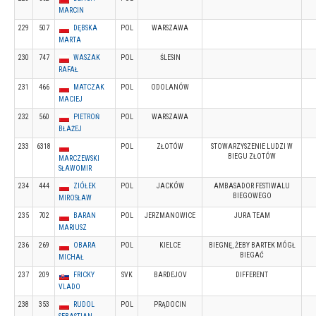
MARCIN
229
507
DĘBSKA
POL
WARSZAWA
MARTA
230
747
WASZAK
POL
ŚLESIN
RAFAŁ
231
466
MATCZAK
POL
ODOLANÓW
MACIEJ
232
560
PIETROŃ
POL
WARSZAWA
BŁAŻEJ
233
6318
POL
ZŁOTÓW
STOWARZYSZENIE LUDZI W
BIEGU ZŁOTÓW
MARCZEWSKI
SŁAWOMIR
234
444
ZIÓŁEK
POL
JACKÓW
AMBASADOR FESTIWALU
BIEGOWEGO
MIROSŁAW
235
702
BARAN
POL
JERZMANOWICE
JURA TEAM
MARIUSZ
236
269
OBARA
POL
KIELCE
BIEGNĘ, ŻEBY BARTEK MÓGŁ
BIEGAĆ
MICHAŁ
237
209
FRICKY
SVK
BARDEJOV
DIFFERENT
VLADO
238
353
RUDOL
POL
PRĄDOCIN