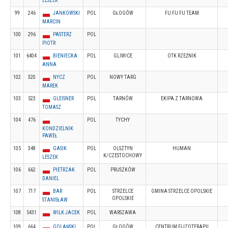
LESZEK
99
246
JANKOWSKI
POL
GŁOGÓW
FU FU FU TEAM
MARCIN
100
296
PASTERZ
POL
PIOTR
101
6404
BIENIECKA
POL
GLIWICE
OTK RZEŹNIK
ANNA
102
320
NYCZ
POL
NOWY TARG
MAREK
103
523
GLEISNER
POL
TARNÓW
EKIPA Z TARNOWA
TOMASZ
104
476
POL
TYCHY
KONDZIELNIK
PAWEŁ
105
348
GASIK
POL
OLSZTYN
HUMAN
K/CZESTOCHOWY
LESZEK
106
662
PIETRZAK
POL
PRUSZKÓW
DANIEL
107
717
BAR
POL
STRZELCE
GMINA STRZELCE OPOLSKIE
OPOLSKIE
STANISŁAW
108
5431
WILK JACEK
POL
WARSZAWA
109
664
GOLAŃSKI
POL
GŁOGÓW
CENTRUM FIJZOTERAPII