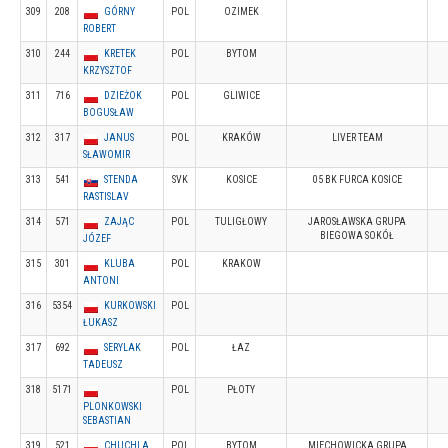
309
208
GÓRNY
POL
OZIMEK
ROBERT
310
244
KRETEK
POL
BYTOM
KRZYSZTOF
311
716
DZIEŻOK
POL
GLIWICE
BOGUSŁAW
312
317
JANUS
POL
KRAKÓW
LIVER TEAM
SŁAWOMIR
313
541
STENDA
SVK
KOSICE
05 BK FURCA KOSICE
RASTISLAV
314
571
ZAJĄC
POL
TULIGŁOWY
JAROSŁAWSKA GRUPA
BIEGOWA SOKÓŁ
JÓZEF
315
301
KLUBA
POL
KRAKOW
ANTONI
316
5354
KURKOWSKI
POL
ŁUKASZ
317
692
SERYLAK
POL
ŁAZ
TADEUSZ
318
5171
POL
PŁOTY
PLONKOWSKI
SEBASTIAN
319
521
CHUCHLA
POL
BYTOM
MIECHOWICKA GRUPA