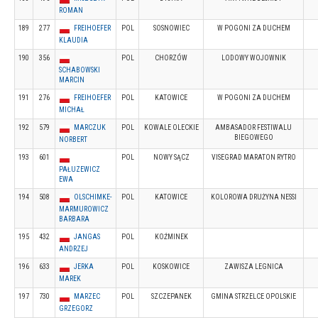
ROMAN
189
277
FREIHOEFER
POL
SOSNOWIEC
W POGONI ZA DUCHEM
KLAUDIA
190
356
POL
CHORZÓW
LODOWY WOJOWNIK
SCHABOWSKI
MARCIN
191
276
FREIHOEFER
POL
KATOWICE
W POGONI ZA DUCHEM
MICHAŁ
192
579
MARCZUK
POL
KOWALE OLECKIE
AMBASADOR FESTIWALU
BIEGOWEGO
NORBERT
193
601
POL
NOWY SĄCZ
VISEGRAD MARATON RYTRO
PAŁUZEWICZ
EWA
194
508
OLSCHIMKE-
POL
KATOWICE
KOLOROWA DRUŻYNA NESSI
MARMUROWICZ
BARBARA
195
432
JANGAS
POL
KOŹMINEK
ANDRZEJ
196
633
JERKA
POL
KOSKOWICE
ZAWISZA LEGNICA
MAREK
197
730
MARZEC
POL
SZCZEPANEK
GMINA STRZELCE OPOLSKIE
GRZEGORZ