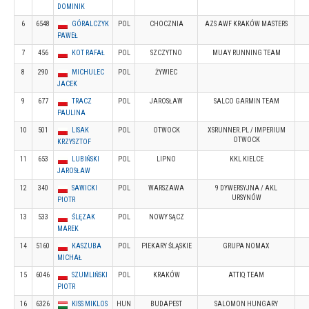
DOMINIK
6
6548
GÓRALCZYK
POL
CHOCZNIA
AZS AWF KRAKÓW MASTERS
PAWEŁ
7
456
KOT RAFAŁ
POL
SZCZYTNO
MUAY RUNNING TEAM
8
290
MICHULEC
POL
ŻYWIEC
JACEK
9
677
TRACZ
POL
JAROSŁAW
SALCO GARMIN TEAM
PAULINA
10
501
LISAK
POL
OTWOCK
XSRUNNER.PL / IMPERIUM
OTWOCK
KRZYSZTOF
11
653
LUBIŃSKI
POL
LIPNO
KKL KIELCE
JAROSŁAW
12
340
SAWICKI
POL
WARSZAWA
9 DYWERSYJNA / AKL
URSYNÓW
PIOTR
13
533
ŚLĘZAK
POL
NOWY SĄCZ
MAREK
14
5160
KASZUBA
POL
PIEKARY ŚLĄSKIE
GRUPA NOMAX
MICHAŁ
15
6046
SZUMLIŃSKI
POL
KRAKÓW
ATTIQ TEAM
PIOTR
16
6326
KISS MIKLOS
HUN
BUDAPEST
SALOMON HUNGARY