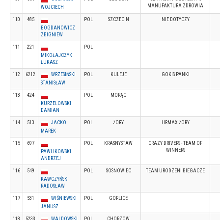
MANUFAKTURA ZDROWIA
WOJCIECH
110
485
POL
SZCZECIN
NIE DOTYCZY
BOGDANOWICZ
ZBIGNIEW
111
221
POL
MIKOŁAJCZYK
ŁUKASZ
112
6212
WRZESIŃSKI
POL
KULEJE
GOKIS PANKI
STANISŁAW
113
424
POL
MORĄG
KURZELOWSKI
DAMIAN
114
513
JACKO
POL
ŻORY
HRMAX ŻORY
MAREK
115
697
POL
KRASNYSTAW
CRAZY DRIVERS - TEAM OF
WINNERS
PAWLIKOWSKI
ANDRZEJ
116
549
POL
SOSNOWIEC
TEAM URODZENI BIEGACZE
KAWCZYŃSKI
RADOSŁAW
117
531
WIŚNIEWSKI
POL
GORLICE
JANUSZ
118
5233
WALDOWSKI
POL
CHORZOW