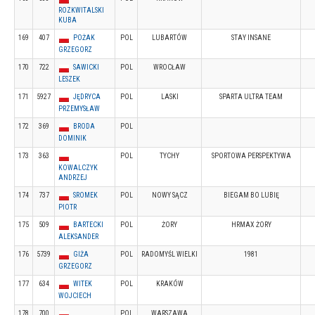
ROZKWITALSKI
KUBA
169
407
POŻAK
POL
LUBARTÓW
STAY INSANE
GRZEGORZ
170
722
SAWICKI
POL
WROCŁAW
LESZEK
171
5927
JĘDRYCA
POL
LASKI
SPARTA ULTRA TEAM
PRZEMYSŁAW
172
369
BRODA
POL
DOMINIK
173
363
POL
TYCHY
SPORTOWA PERSPEKTYWA
KOWALCZYK
ANDRZEJ
174
737
SROMEK
POL
NOWY SĄCZ
BIEGAM BO LUBIĘ
PIOTR
175
509
BARTECKI
POL
ŻORY
HRMAX ŻORY
ALEKSANDER
176
5739
GIŻA
POL
RADOMYŚL WIELKI
1981
GRZEGORZ
177
634
WITEK
POL
KRAKÓW
WOJCIECH
178
700
POL
WARSZAWA