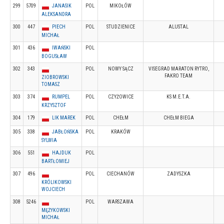
299
5709
JANASIK
POL
MIKOŁÓW
ALEKSANDRA
300
447
PIECH
POL
STUDZIENICE
ALUSTAL
MICHAŁ
301
436
IWAŃSKI
POL
BOGUSŁAW
302
343
POL
NOWY SĄCZ
VISEGRAD MARATON RYTRO,
FAKRO TEAM
ZIOBROWSKI
TOMASZ
303
374
RUMPEL
POL
CZYŻOWICE
KS M.E.T.A.
KRZYSZTOF
304
179
LIK MAREK
POL
CHEŁM
CHEŁM BIEGA
305
338
JABŁOŃSKA
POL
KRAKÓW
SYLWIA
306
551
HAJDUK
POL
BARTŁOMIEJ
307
496
POL
CIECHANÓW
ZADYSZKA
KRÓLIKOWSKI
WOJCIECH
308
5246
POL
WARSZAWA
MĘŻYKOWSKI
MICHAŁ