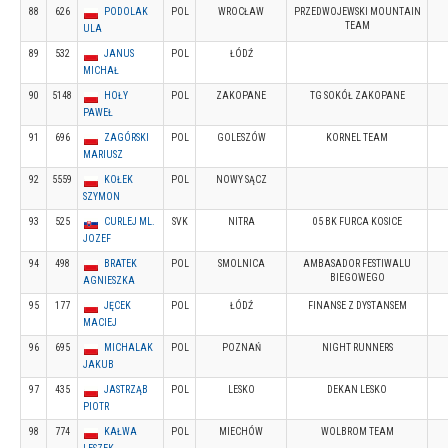
88
626
PODOLAK
POL
WROCŁAW
PRZEDWOJEWSKI MOUNTAIN
TEAM
ULA
89
532
JANUS
POL
ŁÓDŹ
MICHAŁ
90
5148
HOŁY
POL
ZAKOPANE
TG SOKÓŁ ZAKOPANE
PAWEŁ
91
696
ZAGÓRSKI
POL
GOLESZÓW
KORNEL TEAM
MARIUSZ
92
5559
KOŁEK
POL
NOWY SĄCZ
SZYMON
93
525
CURLEJ ML.
SVK
NITRA
05 BK FURCA KOSICE
JOZEF
94
498
BRATEK
POL
SMOLNICA
AMBASADOR FESTIWALU
BIEGOWEGO
AGNIESZKA
95
177
JĘCEK
POL
ŁÓDŹ
FINANSE Z DYSTANSEM
MACIEJ
96
695
MICHALAK
POL
POZNAŃ
NIGHT RUNNERS
JAKUB
97
435
JASTRZĄB
POL
LESKO
DEKAN LESKO
PIOTR
98
774
KAŁWA
POL
MIECHÓW
WOLBROM TEAM