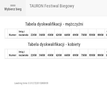
TAURON Festiwal Biegowy
Toggle
Wybierz bieg
navigation
Tabela dyskwalifikacji - mężczyźni
Imię i
Numer
nazwisko
22KM
36KM
45KM
62KM
66KM
69KM
75KM
83KM
88KM
b
Tabela dyskwalifikacji - kobiety
Imię i
Numer
nazwisko
22KM
36KM
45KM
62KM
66KM
69KM
75KM
83KM
88KM
b
Loading time: 0.012722015380859