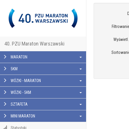
D
Filtrowanie 
Wyświetl
40. PZU Maraton Warszawski
Sortowanie
MARATON
5KM
WÓZKI - MARATON
WÓZKI - 5KM
SZTAFETA
MINI MARATON
Statystyki