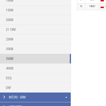
10KM
12
14067
15KM
20KM
21.1KM
25KM
30KM
35KM
40KM
DSQ
DNF
WÓZKI - 5KM