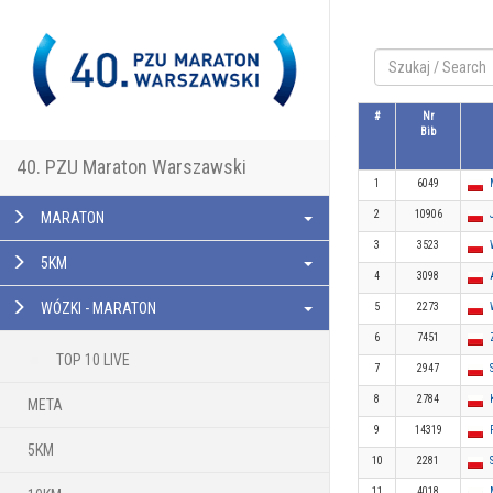
#
Nr
Bib
40. PZU Maraton Warszawski
1
6049
2
10906
MARATON
3
3523
5KM
4
3098
WÓZKI - MARATON
5
2273
6
7451
TOP 10 LIVE
7
2947
8
2784
META
9
14319
5KM
10
2281
11
4018