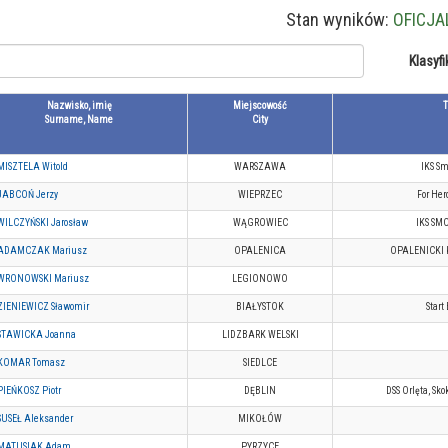
Stan wyników:
OFICJA
Klasyfi
Nazwisko, imię
Miejscowość
Surname, Name
City
MISZTELA Witold
WARSZAWA
IKS Sm
JABCOŃ Jerzy
WIEPRZEC
For Her
WILCZYŃSKI Jarosław
WĄGROWIEC
IKS SM
ADAMCZAK Mariusz
OPALENICA
OPALENICKI
WRONOWSKI Mariusz
LEGIONOWO
ZIENIEWICZ Sławomir
BIAŁYSTOK
Start
STAWICKA Joanna
LIDZBARK WELSKI
KOMAR Tomasz
SIEDLCE
PIEŃKOSZ Piotr
DĘBLIN
DSS Orlęta, Sk
SUSEŁ Aleksander
MIKOŁÓW
MATUSIAK Adam
PYRZYCE