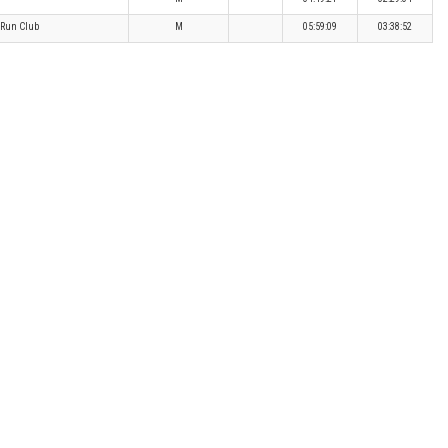
 Run Club
M
05:59:09
03:38:52