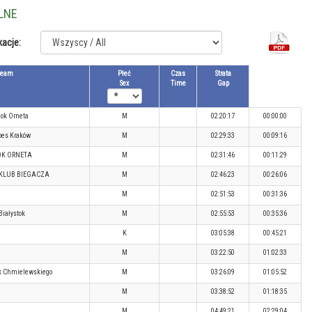
LNE
kacje:
Team
Płeć
Czas
Strata
Sex
Time
Gap
ok Orneta
M
02:20:17
00:00:00
oes Kraków
M
02:29:33
00:09:16
OK ORNETA
M
02:31:46
00:11:29
 KLUB BIEGACZA
M
02:46:23
00:26:06
M
02:51:53
00:31:36
 Białystok
M
02:55:53
00:35:36
K
03:05:38
00:45:21
M
03:22:50
01:02:33
ok Chmielewskiego
M
03:26:09
01:05:52
M
03:38:52
01:18:35
M
04:49:21
02:29:04