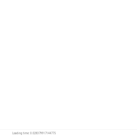
Loading time: 0.028379917144775