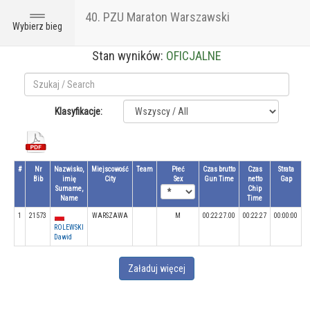
40. PZU Maraton Warszawski
Toggle
Wybierz bieg
navigation
Stan wyników:
OFICJALNE
Klasyfikacje:
#
Nr
Nazwisko,
Miejscowość
Team
Płeć
Czas brutto
Czas
Strata
Bib
imię
City
Sex
Gun Time
netto
Gap
Surname,
Chip
Name
Time
1
21573
WARSZAWA
M
00:22:27.00
00:22:27
00:00:00
ROLEWSKI
Dawid
Załaduj więcej