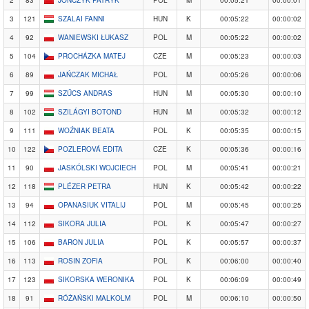
3
121
SZALAI FANNI
HUN
K
00:05:22
00:00:02
4
92
WANIEWSKI ŁUKASZ
POL
M
00:05:22
00:00:02
5
104
PROCHÁZKA MATEJ
CZE
M
00:05:23
00:00:03
6
89
JAŃCZAK MICHAŁ
POL
M
00:05:26
00:00:06
7
99
SZŰCS ANDRAS
HUN
M
00:05:30
00:00:10
8
102
SZILÁGYI BOTOND
HUN
M
00:05:32
00:00:12
9
111
WOŹNIAK BEATA
POL
K
00:05:35
00:00:15
10
122
POZLEROVÁ EDITA
CZE
K
00:05:36
00:00:16
11
90
JASKÓLSKI WOJCIECH
POL
M
00:05:41
00:00:21
12
118
PLÉZER PETRA
HUN
K
00:05:42
00:00:22
13
94
OPANASIUK VITALIJ
POL
M
00:05:45
00:00:25
14
112
SIKORA JULIA
POL
K
00:05:47
00:00:27
15
106
BARON JULIA
POL
K
00:05:57
00:00:37
16
113
ROSIN ZOFIA
POL
K
00:06:00
00:00:40
17
123
SIKORSKA WERONIKA
POL
K
00:06:09
00:00:49
18
91
RÓŻAŃSKI MALKOLM
POL
M
00:06:10
00:00:50