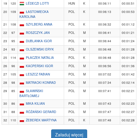
19
120
LÉDECZI LOTTI
HUN
K
00:06:11
00:00:51
20
109
ŁASTOWIECKA
POL
K
00:06:13
00:00:53
KAROLINA
21
108
SZYLBERG ANNA
POL
K
00:06:32
00:01:12
22
97
ROSZCZYK JAN
POL
M
00:06:41
00:01:21
23
95
DUBLANKA IGOR
POL
M
00:06:44
00:01:24
24
93
OLSZEWSKI ERYK
POL
M
00:06:48
00:01:28
25
114
PŁACZEK NATALIA
POL
K
00:06:48
00:01:28
26
96
KACPERSKI IGOR
POL
M
00:06:56
00:01:36
27
105
LESZCZ FABIAN
POL
M
00:07:02
00:01:42
28
98
MATRACKI KONRAD
POL
M
00:07:34
00:02:14
29
85
SŁAWIŃSKI
POL
M
00:07:41
00:02:21
BARTŁOMIEJ
30
86
MIKA KILIAN
POL
M
00:07:43
00:02:23
31
88
RÓŻAŃSKI GERARD
POL
M
00:07:47
00:02:27
32
110
ŻEBEREK MARTYNA
POL
K
00:07:48
00:02:28
Załaduj więcej