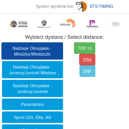
System wyników live:
STS-TIMING
Wybierz dystans / Select distance:
Nadzieje Olimpijskie -
TOP 10
Młodzicy/Młodziczki
DSQ
Nadzieje Olimpijskie -
DNF
Juniorzy/Juniorki Młodsze
Nadzieje Olimpijskie -
Juniorzy/Juniorki
Paratriathlon
Sprint U23, Elita, AG