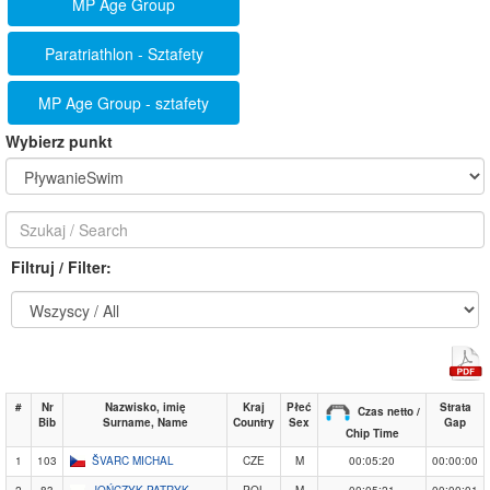
MP Age Group
Paratriathlon - Sztafety
MP Age Group - sztafety
Wybierz punkt
Filtruj / Filter:
#
Nr
Nazwisko, imię
Kraj
Płeć
Strata
Czas netto /
Bib
Surname, Name
Country
Sex
Gap
Chip Time
1
103
ŠVARC MICHAL
CZE
M
00:05:20
00:00:00
2
83
JOŃCZYK PATRYK
POL
M
00:05:21
00:00:01