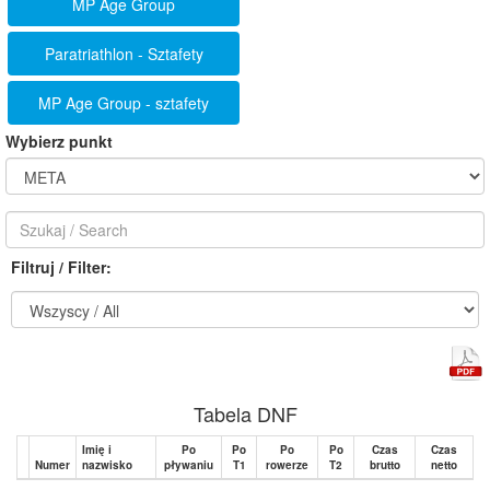
MP Age Group
Paratriathlon - Sztafety
MP Age Group - sztafety
Wybierz punkt
Filtruj / Filter:
Tabela DNF
Imię i
Po
Po
Po
Po
Czas
Czas
Numer
nazwisko
pływaniu
T1
rowerze
T2
brutto
netto