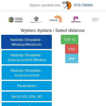
System wyników live:
STS-TIMING
Wybierz dystans / Select distance:
Nadzieje Olimpijskie -
TOP 10
Młodzicy/Młodziczki
DSQ
Nadzieje Olimpijskie -
DNF
Juniorzy/Juniorki Młodsze
Nadzieje Olimpijskie -
Juniorzy/Juniorki
Paratriathlon
Sprint U23, Elita, AG