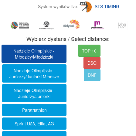
System wyników live:
STS-TIMING
Wybierz dystans / Select distance:
Nadzieje Olimpijskie -
TOP 10
Młodzicy/Młodziczki
DSQ
Nadzieje Olimpijskie -
DNF
Juniorzy/Juniorki Młodsze
Nadzieje Olimpijskie -
Juniorzy/Juniorki
Paratriathlon
Sprint U23, Elita, AG