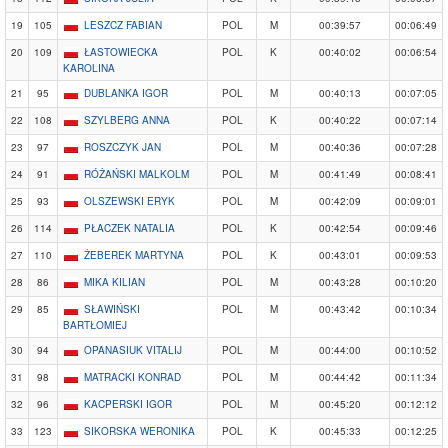
19
105
LESZCZ FABIAN
POL
M
00:39:57
00:06:49
20
109
ŁASTOWIECKA
POL
K
00:40:02
00:06:54
KAROLINA
21
95
DUBLANKA IGOR
POL
M
00:40:13
00:07:05
22
108
SZYLBERG ANNA
POL
K
00:40:22
00:07:14
23
97
ROSZCZYK JAN
POL
M
00:40:36
00:07:28
24
91
RÓŻAŃSKI MALKOLM
POL
M
00:41:49
00:08:41
25
93
OLSZEWSKI ERYK
POL
M
00:42:09
00:09:01
26
114
PŁACZEK NATALIA
POL
K
00:42:54
00:09:46
27
110
ŻEBEREK MARTYNA
POL
K
00:43:01
00:09:53
28
86
MIKA KILIAN
POL
M
00:43:28
00:10:20
29
85
SŁAWIŃSKI
POL
M
00:43:42
00:10:34
BARTŁOMIEJ
30
94
OPANASIUK VITALIJ
POL
M
00:44:00
00:10:52
31
98
MATRACKI KONRAD
POL
M
00:44:42
00:11:34
32
96
KACPERSKI IGOR
POL
M
00:45:20
00:12:12
33
123
SIKORSKA WERONIKA
POL
K
00:45:33
00:12:25