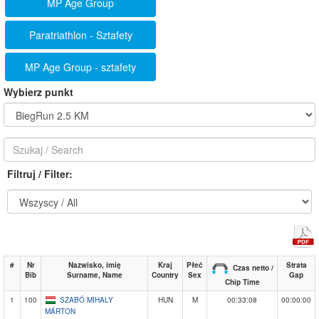
MP Age Group
Paratriathlon - Sztafety
MP Age Group - sztafety
Wybierz punkt
Filtruj / Filter:
#
Nr
Nazwisko, imię
Kraj
Płeć
Strata
Czas netto /
Bib
Surname, Name
Country
Sex
Gap
Chip Time
1
100
SZABÓ MIHALY
HUN
M
00:33:08
00:00:00
MÁRTON