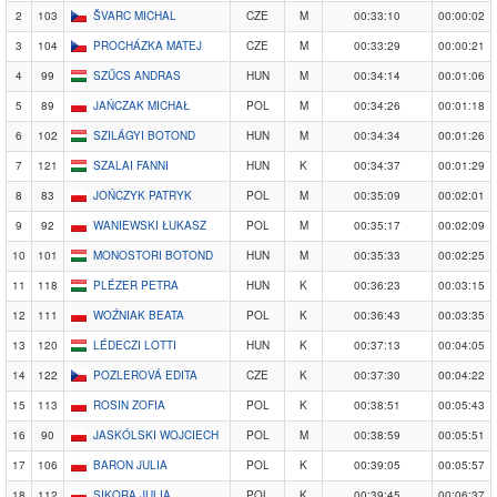
2
103
ŠVARC MICHAL
CZE
M
00:33:10
00:00:02
3
104
PROCHÁZKA MATEJ
CZE
M
00:33:29
00:00:21
4
99
SZŰCS ANDRAS
HUN
M
00:34:14
00:01:06
5
89
JAŃCZAK MICHAŁ
POL
M
00:34:26
00:01:18
6
102
SZILÁGYI BOTOND
HUN
M
00:34:34
00:01:26
7
121
SZALAI FANNI
HUN
K
00:34:37
00:01:29
8
83
JOŃCZYK PATRYK
POL
M
00:35:09
00:02:01
9
92
WANIEWSKI ŁUKASZ
POL
M
00:35:17
00:02:09
10
101
MONOSTORI BOTOND
HUN
M
00:35:33
00:02:25
11
118
PLÉZER PETRA
HUN
K
00:36:23
00:03:15
12
111
WOŹNIAK BEATA
POL
K
00:36:43
00:03:35
13
120
LÉDECZI LOTTI
HUN
K
00:37:13
00:04:05
14
122
POZLEROVÁ EDITA
CZE
K
00:37:30
00:04:22
15
113
ROSIN ZOFIA
POL
K
00:38:51
00:05:43
16
90
JASKÓLSKI WOJCIECH
POL
M
00:38:59
00:05:51
17
106
BARON JULIA
POL
K
00:39:05
00:05:57
18
112
SIKORA JULIA
POL
K
00:39:45
00:06:37