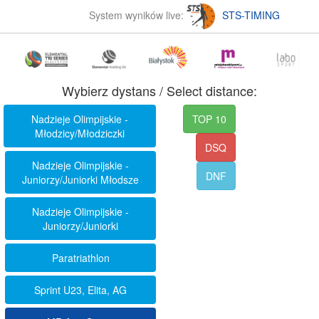
System wyników live:
STS-TIMING
Wybierz dystans / Select distance:
Nadzieje Olimpijskie -
TOP 10
Młodzicy/Młodziczki
DSQ
Nadzieje Olimpijskie -
DNF
Juniorzy/Juniorki Młodsze
Nadzieje Olimpijskie -
Juniorzy/Juniorki
Paratriathlon
Sprint U23, Elita, AG