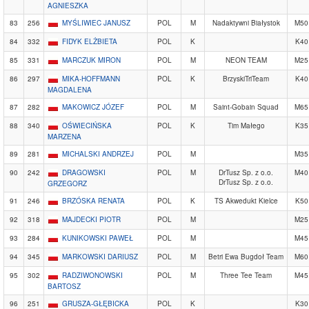
AGNIESZKA
83
256
MYŚLIWIEC JANUSZ
POL
M
Nadaktywni Białystok
M50
84
332
FIDYK ELŻBIETA
POL
K
K40
85
331
MARCZUK MIRON
POL
M
NEON TEAM
M25
86
297
MIKA-HOFFMANN
POL
K
BrzyskiTriTeam
K40
MAGDALENA
87
282
MAKOWICZ JÓZEF
POL
M
Saint-Gobain Squad
M65
88
340
OŚWIECIŃSKA
POL
K
Tim Małego
K35
MARZENA
89
281
MICHALSKI ANDRZEJ
POL
M
M35
90
242
DRAGOWSKI
POL
M
DrTusz Sp. z o.o.
M40
DrTusz Sp. z o.o.
GRZEGORZ
91
246
BRZÓSKA RENATA
POL
K
TS Akwedukt Kielce
K50
92
318
MAJDECKI PIOTR
POL
M
M25
93
284
KUNIKOWSKI PAWEŁ
POL
M
M45
94
345
MARKOWSKI DARIUSZ
POL
M
Betri Ewa Bugdoł Team
M60
95
302
RADZIWONOWSKI
POL
M
Three Tee Team
M45
BARTOSZ
96
251
GRUSZA-GŁĘBICKA
POL
K
K30