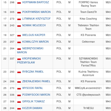
15
298
HOFFMANN BARTOSZ
POL
M
FORPRO Vamos
M25
Racing Team
16
305
POKRYWIŃSKI MARCIN
POL
M
Team Dare2Tri
M40
17
273
LITWINIUK KRZYSZTOF
POL
M
Kriss Coaching
M40
18
243
NOWAK WOJCIECH
POL
M
Tridivision Triathlon
M40
Team
19
327
WIELGUS KACPER
POL
M
KS Posnania
M20
20
257
KOWALCZYK MARCIN
POL
M
Celironman
M40
21
264
NIEBRZYDOWSKI
POL
M
M20
MARCIN
22
337
KROPIEWNICKI
POL
M
SZYMANOWSKI
M35
Triathlon Team
PRZEMYSŁAW
FantasTRIcs
23
293
RYBCZAK PAWEŁ
POL
M
Kuźnia Triathlonu
M30
Accenture
24
266
ZBIERAJEWSKI PAWEŁ
POL
M
KS Posnania
M35
25
270
WYSOCKI RAFAŁ
POL
M
WilliCzyliLanzarote2021
M50
26
336
PODWYSOCKI MARCIN
POL
M
CTS @podwyscoach
M30
27
308
GRYGLIK TOMASZ
POL
M
M40
28
244
KICZOR DAMIAN
POL
M
Tri NEGU
M35