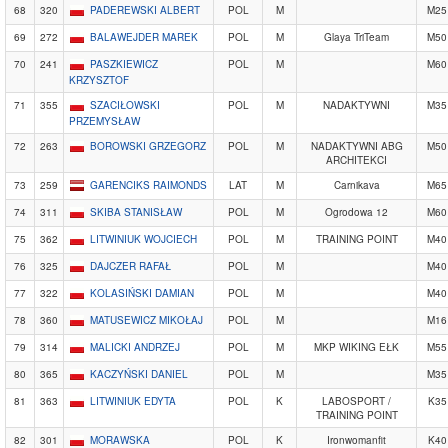
68
320
PADEREWSKI ALBERT
POL
M
M25
69
272
BALAWEJDER MAREK
POL
M
Glaya TriTeam
M50
70
241
PASZKIEWICZ
POL
M
M60
KRZYSZTOF
71
355
SZACIŁOWSKI
POL
M
NADAKTYWNI
M35
PRZEMYSŁAW
72
263
BOROWSKI GRZEGORZ
POL
M
NADAKTYWNI ABG
M50
ARCHITEKCI
73
259
GARENCIKS RAIMONDS
LAT
M
Carnikava
M65
74
311
SKIBA STANISŁAW
POL
M
Ogrodowa 12
M60
75
362
LITWINIUK WOJCIECH
POL
M
TRAINING POINT
M40
76
325
DAJCZER RAFAŁ
POL
M
M40
77
322
KOLASIŃSKI DAMIAN
POL
M
M40
78
360
MATUSEWICZ MIKOŁAJ
POL
M
M16
79
314
MALICKI ANDRZEJ
POL
M
MKP WIKING EŁK
M55
80
365
KACZYŃSKI DANIEL
POL
M
M35
81
363
LITWINIUK EDYTA
POL
K
LABOSPORT /
K35
TRAINING POINT
82
301
MORAWSKA
POL
K
Ironwomanfit
K40