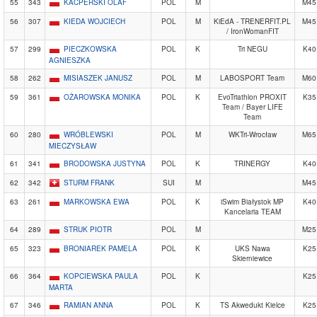
55
343
KACPERSKI OLAF
POL
M
M45
56
307
KIEDA WOJCIECH
POL
M
KiEdA - TRENERFIT.PL
M45
/ IronWomanFIT
57
299
PIECZKOWSKA
POL
K
Tri NEGU
K40
AGNIESZKA
58
262
MISIASZEK JANUSZ
POL
M
LABOSPORT Team
M60
59
361
OŻAROWSKA MONIKA
POL
K
EvoTriathlon PROXIT
K35
Team / Bayer LIFE
Team
60
280
WRÓBLEWSKI
POL
M
WKTri-Wrocław
M65
MIECZYSŁAW
61
341
BRODOWSKA JUSTYNA
POL
K
TRINERGY
K40
62
342
STURM FRANK
SUI
M
M45
63
261
MARKOWSKA EWA
POL
K
iSwim Białystok MP
K40
Kancelaria TEAM
64
289
STRUK PIOTR
POL
M
M25
65
323
BRONIAREK PAMELA
POL
K
UKS Nawa
K25
Skierniewice
66
364
KOPCIEWSKA PAULA
POL
K
K25
MARTA
67
346
RAMIAN ANNA
POL
K
TS Akwedukt Kielce
K25