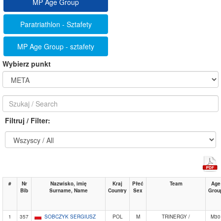
MP Age Group
Paratriathlon - Sztafety
MP Age Group - sztafety
Wybierz punkt
Filtruj / Filter:
#
Nr
Nazwisko, imię
Kraj
Płeć
Team
Age
Bib
Surname, Name
Country
Sex
Grou
1
357
SOBCZYK SERGIUSZ
POL
M
TRINERGY /
M30