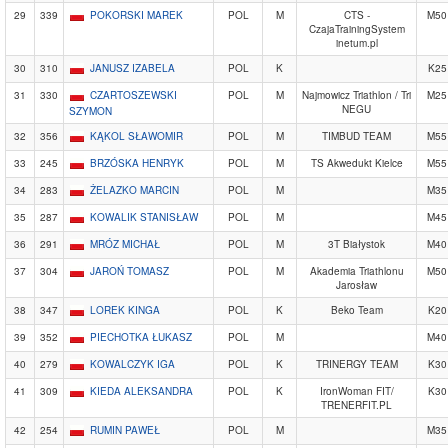
29
339
POKORSKI MAREK
POL
M
CTS -
M50
CzajaTrainingSystem
inetum.pl
30
310
JANUSZ IZABELA
POL
K
K25
31
330
CZARTOSZEWSKI
POL
M
Najmowicz Triathlon / Tri
M25
NEGU
SZYMON
32
356
KĄKOL SŁAWOMIR
POL
M
TIMBUD TEAM
M55
33
245
BRZÓSKA HENRYK
POL
M
TS Akwedukt Kielce
M55
34
283
ŻELAZKO MARCIN
POL
M
M35
35
287
KOWALIK STANISŁAW
POL
M
M45
36
291
MRÓZ MICHAŁ
POL
M
3T Białystok
M40
37
304
JAROŃ TOMASZ
POL
M
Akademia Triathlonu
M50
Jarosław
38
347
LOREK KINGA
POL
K
Beko Team
K20
39
352
PIECHOTKA ŁUKASZ
POL
M
M40
40
279
KOWALCZYK IGA
POL
K
TRINERGY TEAM
K30
41
309
KIEDA ALEKSANDRA
POL
K
IronWoman FIT/
K30
TRENERFIT.PL
42
254
RUMIN PAWEŁ
POL
M
M35