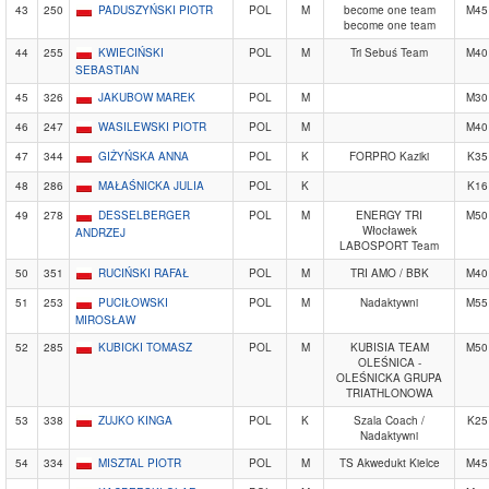
43
250
PADUSZYŃSKI PIOTR
POL
M
become one team
M45
become one team
44
255
KWIECIŃSKI
POL
M
Tri Sebuś Team
M40
SEBASTIAN
45
326
JAKUBOW MAREK
POL
M
M30
46
247
WASILEWSKI PIOTR
POL
M
M40
47
344
GIŻYŃSKA ANNA
POL
K
FORPRO Kaziki
K35
48
286
MAŁAŚNICKA JULIA
POL
K
K16
49
278
DESSELBERGER
POL
M
ENERGY TRI
M50
Włocławek
ANDRZEJ
LABOSPORT Team
50
351
RUCIŃSKI RAFAŁ
POL
M
TRI AMO / BBK
M40
51
253
PUCIŁOWSKI
POL
M
Nadaktywni
M55
MIROSŁAW
52
285
KUBICKI TOMASZ
POL
M
KUBISIA TEAM
M50
OLEŚNICA -
OLEŚNICKA GRUPA
TRIATHLONOWA
53
338
ZUJKO KINGA
POL
K
Szala Coach /
K25
Nadaktywni
54
334
MISZTAL PIOTR
POL
M
TS Akwedukt Kielce
M45