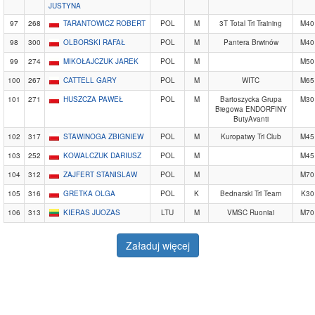
JUSTYNA
97
268
TARANTOWICZ ROBERT
POL
M
3T Total Tri Training
M40
98
300
OLBORSKI RAFAŁ
POL
M
Pantera Brwinów
M40
99
274
MIKOŁAJCZUK JAREK
POL
M
M50
100
267
CATTELL GARY
POL
M
WITC
M65
101
271
HUSZCZA PAWEŁ
POL
M
Bartoszycka Grupa
M30
Biegowa ENDORFINY
ButyAvanti
102
317
STAWINOGA ZBIGNIEW
POL
M
Kuropatwy Tri Club
M45
103
252
KOWALCZUK DARIUSZ
POL
M
M45
104
312
ZAJFERT STANISLAW
POL
M
M70
105
316
GRETKA OLGA
POL
K
Bednarski Tri Team
K30
106
313
KIERAS JUOZAS
LTU
M
VMSC Ruoniai
M70
Załaduj więcej