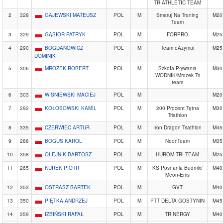
TRIATHLETIC TEAM
2
328
GAJEWSKI MATEUSZ
POL
M
Smaruj Na Trening
M20
Team
3
329
GĄSIOR PATRYK
POL
M
FORPRO
M25
4
290
BOGDANOWICZ
POL
M
Team eAzymut
M25
DOMINIK
5
306
MROZEK ROBERT
POL
M
Szkoła Pływania
M30
WODNIK/Mrozek Tri
team
6
303
WISNIEWSKI MACIEJ
POL
M
M20
7
292
KOŁOSOWSKI KAMIL
POL
M
200 Procent Tętna
M30
Triathlon
8
335
CZERWIEC ARTUR
POL
M
Iron Dragon Triathlon
M45
9
288
BOGUS KAROL
POL
M
NeonTeam
M35
10
358
OLEJNIK BARTOSZ
POL
M
HUROM TRI TEAM
M25
11
265
KUREK PIOTR
POL
M
KS Posnania Budmix/
M40
Meon-Ems
12
353
OSTRASZ BARTEK
POL
M
GVT
M40
13
350
PIĘTKA ANDRZEJ
POL
M
PTT DELTA GOSTYNIN
M45
14
359
IZBIŃSKI RAFAŁ
POL
M
TRINERGY
M40