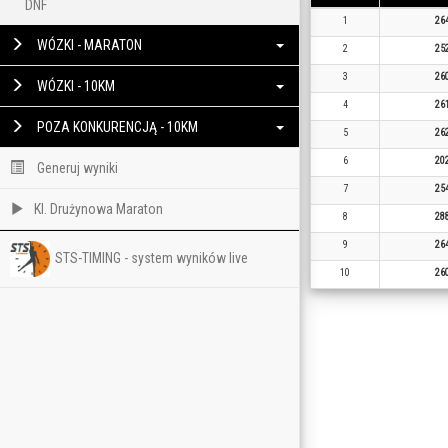
DNF
1
26
WÓZKI - MARATON
2
25
3
26
WÓZKI - 10KM
4
26
POZA KONKURENCJĄ - 10KM
5
26
6
20
Generuj wyniki
7
25
Kl. Drużynowa Maraton
8
28
9
26
STS-TIMING - system wyników live
10
26