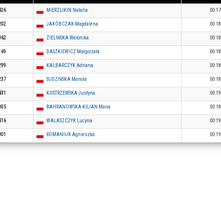
426
MIERZLIKIN Natalia
00:17
202
JAKÓBCZAK Magdalena
00:18
062
ZIELIŃSKA Weronika
00:18
169
DASZKIEWICZ Małgorzata
00:18
299
KALBARCZYK Adriana
00:18
237
SUDZIŃSKA Mariola
00:18
431
KOSTRZEWSKA Justyna
00:19
805
BAHRANOWSKA-KILIAN Maria
00:18
416
WALASZCZYK Lucyna
00:19
001
ROMANIUK Agnieszka
00:19