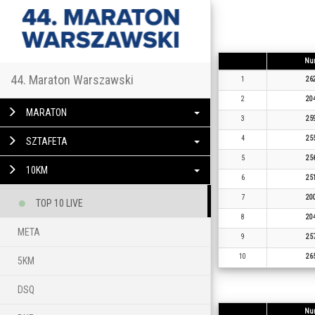
Nu
44. Maraton Warszawski
1
26
2
20
MARATON
3
25
4
25
SZTAFETA
5
25
10KM
6
25
7
20
TOP 10 LIVE
8
20
META
9
25
10
26
5KM
DSQ
Nu