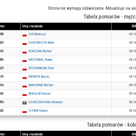
Strona nie wymaga odświeżania. Aktualizuje się a
Tabela pomiarów - mężc
mer
Imię i nazwisko
5K
288
GOS Mateusz
00:15
433
GONTARCZYK Rafał
00:15
932
KUŃCZAK Michał
00:15
580
KROCHMAL Paweł
00:15
629
STOCHMALSKI Piotr
00:15
109
KWARTA Maciej
00:15
036
MAKOWSKI Michał
00:15
442
MIKIELSKI Daniel
00:16
786
DZIADZISHCHAU Aliaksei
00:16
520
FLOREK Fabian
00:16
Tabela pomiarów - kob
mer
Imię i nazwisko
5K