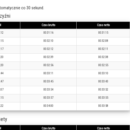
utomatycznie co 30 sekund.
zyźni
M
Czas brutto
Czas netto
:12
00:31:16
00:31:15
:15
00:32:10
00:32:08
:17
00:32:12
00:32:11
:20
00:32:39
00:32:38
:20
00:32:56
00:32:55
:44
00:33:11
00:33:10
:47
00:33:45
00:33:43
:07
00:33:54
00:33:52
:15
00:33:57
00:33:55
:22
00:34:00
00:33:58
iety
M
Czas brutto
Czas netto