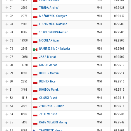
71
2209
TEREDA Andrzej
M40
02:24:28
72
2076
MAŹNIEWSKI Grzegorz
M30
02:24:59
73
2686
LESZCZYŃSKI Mateusz
M30
02:25:00
74
8307
SOKOLOWSKI Sebastian
M40
02:25:00
75
16378
NOCULAK Adam
M40
02:25:07
76
2545
RAMIREZ SIMON Salvador
M30
02:25:08
77
10038
ŻABA Michał
M30
02:25:09
78
16150
KOZUB Adrian
M30
02:25:12
79
8839
BIEGUN Marcin
M40
02:25:14
80
2856
BIENIEK Robert
M50
02:25:15
81
3401
BOGDOŁ Marek
M30
02:25:15
82
6113
OSIŃSKI Paweł
M40
02:25:15
83
3322
ŻEBROWSKI Juliusz
M30
02:25:16
84
8532
ZYCH Mariusz
M40
02:25:36
85
6133
KADZISZEWSKI Maciej
M50
02:25:42
86
8409
TRAVNICEK Marek
M40
02:26:02