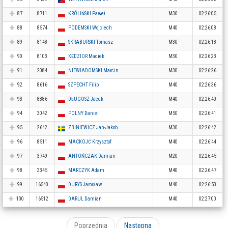
87
8711
KRÓLIŃSKI Paweł
M30
02:26:05
88
8574
PODEMSKI Wojciech
M40
02:26:08
89
8148
SKRABURSKI Tomasz
M30
02:26:18
90
8103
KĘDZIOR Maciek
M30
02:26:23
91
2084
NIEWIADOMSKI Marcin
M30
02:26:26
92
8616
SZPECHT Filip
M40
02:26:36
93
8886
DŁUGOSZ Jacek
M40
02:26:40
94
3042
POLNY Daniel
M50
02:26:41
95
2642
ZBINIEWICZ Jan-Jakob
M30
02:26:42
96
8511
MACKOJĆ Krzysztof
M40
02:26:44
97
3749
ANTOŃCZAK Damian
M20
02:26:45
98
3345
MARCZYK Adam
M40
02:26:47
99
16540
DURYS Jarosław
M40
02:26:53
100
16512
DARUL Damian
M40
02:27:00
Poprzednia
Następna