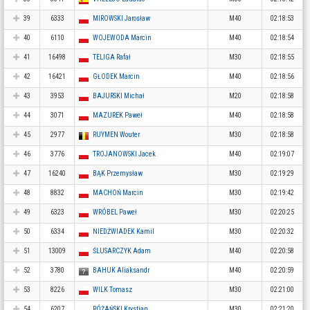
39
6333
MIROWSKI Jarosław
M40
02:18:53
40
6110
WOJEWODA Marcin
M40
02:18:54
41
16498
TELIGA Rafał
M30
02:18:55
42
16421
GŁODEK Marcin
M40
02:18:56
43
3953
BAJURSKI Michał
M20
02:18:58
44
3071
MAZUREK Paweł
M40
02:18:58
45
2977
RUYMEN Wouter
M30
02:18:58
46
3776
TROJANOWSKI Jacek
M40
02:19:07
47
16240
BĄK Przemysław
M30
02:19:29
48
8832
MACHOŃ Marcin
M30
02:19:42
49
6323
WRÓBEL Paweł
M30
02:20:25
50
6334
NIEDŹWIADEK Kamil
M30
02:20:32
51
13009
ŚLUSARCZYK Adam
M40
02:20:58
52
3780
BAHUK Aliaksandr
M40
02:20:59
53
8226
WILK Tomasz
M30
02:21:00
54
6207
RÓŻAŃSKI Krystian
M30
02:21:20