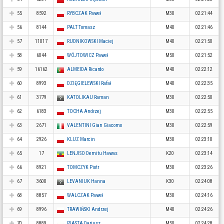
55
8592
RYBCZAK Paweł
M30
02:21:44
56
8144
PALT Tomasz
M40
02:21:46
57
11017
RUDNIKOWSKI Maciej
M40
02:21:50
58
6044
WÓJTOWICZ Paweł
M50
02:21:52
59
16162
ALMEIDA Ricardo
M40
02:22:12
60
8993
DZIĘGIELEWSKI Rafał
M40
02:22:35
61
3779
KATOLIKAU Raman
M30
02:22:50
62
6183
TOCHA Andrzej
M30
02:22:55
63
2671
VALENTINI Gian Giacomo
M30
02:22:59
64
2926
KLUZ Marcin
M30
02:23:10
65
17
LENJISO Demitu Hawas
K20
02:23:14
66
8921
TOMCZYK Piotr
M30
02:23:26
67
3600
LEVANIUK Hanna
K30
02:24:08
68
8857
WALCZAK Paweł
M30
02:24:16
69
8996
TRAWIŃSKI Andrzej
M40
02:24:26
70
8889
PIASTA Dariusz
M50
02:24:28