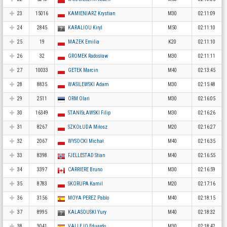
23
15016
KAMIENIARZ Krystian
M30
02:11:09
24
2845
KARALIOU Kiryl
M50
02:11:10
25
19
MAZEK Emilia
K20
02:11:10
26
32
GROMEK Radosław
M30
02:11:11
27
10033
GETEK Marcin
M40
02:13:45
28
8835
WASILEWSKI Adam
M30
02:15:48
29
2511
ORM Olari
M30
02:16:05
30
16349
STANISŁAWSKI Filip
M30
02:16:26
31
8267
SZKOŁUDA Miłosz
M20
02:16:27
32
2067
WYSOCKI Michał
M40
02:16:35
33
8398
FJELLESTAD Stian
M40
02:16:55
34
3397
CARRIERE Bruno
M30
02:16:59
35
8783
SKORUPA Kamil
M20
02:17:16
36
3156
MOYA PEREZ Pablo
M40
02:18:15
37
8995
KALASOUSKI Yury
M40
02:18:32
38
3041
VALLEJO Eduardo
M30
02:18:42