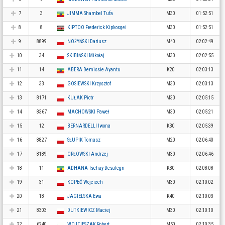
7
3
JIMMA Shambel Tufa
M30
01:52:51
8
8
KIPTOO Frederick Kipkosgei
M30
01:52:51
9
8899
NOŻYŃSKI Dariusz
M40
02:02:49
10
34
SKIBIŃSKI Mikołaj
M30
02:02:55
11
14
ABERA Demissie Ayantu
K20
02:03:13
12
33
GOSIEWSKI Krzysztof
M30
02:03:13
13
8171
KUŁAK Piotr
M30
02:05:15
14
8367
MACHOWSKI Paweł
M30
02:05:21
15
12
BERNARDELLI Iwona
K30
02:05:39
16
8827
SŁUPIK Tomasz
M20
02:06:40
17
8189
ORŁOWSKI Andrzej
M30
02:06:46
18
11
ADHANA Tsehay Desalegn
K30
02:08:08
19
31
KOPEĆ Wojciech
M30
02:10:02
20
18
JAGIELSKA Ewa
K40
02:10:03
21
8303
DUTKIEWICZ Maciej
M30
02:10:10
22
6240
WOJCIESZAK Robert
M50
02:10:35