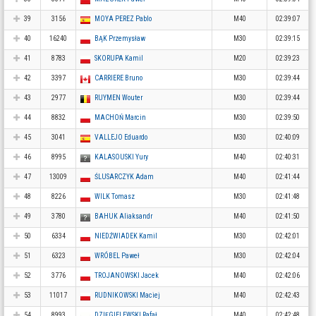
39
3156
MOYA PEREZ Pablo
M40
02:39:07
40
16240
BĄK Przemysław
M30
02:39:15
41
8783
SKORUPA Kamil
M20
02:39:23
42
3397
CARRIERE Bruno
M30
02:39:44
43
2977
RUYMEN Wouter
M30
02:39:44
44
8832
MACHOŃ Marcin
M30
02:39:50
45
3041
VALLEJO Eduardo
M30
02:40:09
46
8995
KALASOUSKI Yury
M40
02:40:31
47
13009
ŚLUSARCZYK Adam
M40
02:41:44
48
8226
WILK Tomasz
M30
02:41:48
49
3780
BAHUK Aliaksandr
M40
02:41:50
50
6334
NIEDŹWIADEK Kamil
M30
02:42:01
51
6323
WRÓBEL Paweł
M30
02:42:04
52
3776
TROJANOWSKI Jacek
M40
02:42:06
53
11017
RUDNIKOWSKI Maciej
M40
02:42:43
54
8993
DZIĘGIELEWSKI Rafał
M40
02:42:48