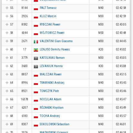
55
8144
PALT Tomasz
M40
02:42:58
56
2926
KLUZ Marcin
M30
02:42:59
57
8592
RYBCZAK Paweł
M30
02:43:05
58
6044
WÓJTOWICZ Paweł
M50
02:43:48
59
2671
VALENTINI Gian Giacomo
M30
02:44:45
60
17
LENJISO Demitu Hawas
K20
02:45:02
61
3779
KATOLIKAU Raman
M30
02:45:05
62
3600
LEVANIUK Hanna
K30
02:45:08
63
8857
WALCZAK Paweł
M30
02:45:15
64
8996
TRAWIŃSKI Andrzej
M40
02:45:45
65
8921
TOMCZYK Piotr
M30
02:45:46
66
16378
NOCULAK Adam
M40
02:45:47
67
6207
RÓŻAŃSKI Krystian
M30
02:45:49
68
6183
TOCHA Andrzej
M30
02:45:57
69
8307
SOKOLOWSKI Sebastian
M40
02:46:01
70
2076
MAŹNIEWSKI Grzegorz
M30
02:46:18