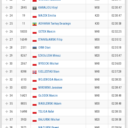
23
2845
KARALIOU Kiryl
M50
02:30:47
24
19
MAZEK Emilia
K20
02:30:47
25
11
ADHANA Tsehay Desalegn
K30
02:30:58
26
10033
GETEK Marcin
M40
02:32:25
27
16349
STANISŁAWSKI Filip
M30
02:35:12
28
2511
ORM Olari
M30
02:35:18
29
8267
SZKOŁUDA Miłosz
M20
02:35:47
30
2067
WYSOCKI Michał
M40
02:36:03
31
8398
FJELLESTAD Stian
M40
02:37:28
32
6110
WOJEWODA Marcin
M40
02:38:33
33
6333
MIROWSKI Jarosław
M40
02:38:47
34
16421
GŁODEK Marcin
M40
02:38:48
35
8835
WASILEWSKI Adam
M30
02:38:48
36
16498
TELIGA Rafał
M30
02:38:55
37
3953
BAJURSKI Michał
M20
02:38:58
38
3071
MAZUREK Paweł
M40
02:39:04