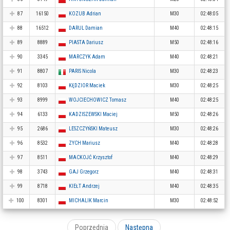
87
16150
KOZUB Adrian
M30
02:48:05
88
16512
DARUL Damian
M40
02:48:15
89
8889
PIASTA Dariusz
M50
02:48:16
90
3345
MARCZYK Adam
M40
02:48:21
91
8807
PARIS Nicola
M30
02:48:23
92
8103
KĘDZIOR Maciek
M30
02:48:25
93
8999
WOJCIECHOWICZ Tomasz
M40
02:48:25
94
6133
KADZISZEWSKI Maciej
M50
02:48:26
95
2686
LESZCZYŃSKI Mateusz
M30
02:48:26
96
8532
ZYCH Mariusz
M40
02:48:28
97
8511
MACKOJĆ Krzysztof
M40
02:48:29
98
3743
GAJ Grzegorz
M40
02:48:31
99
8718
KIEŁT Andrzej
M40
02:48:35
100
8301
MICHALIK Marcin
M30
02:48:52
Poprzednia
Następna