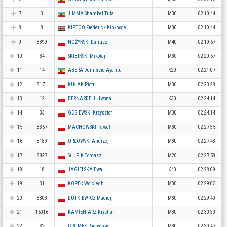
7
3
JIMMA Shambel Tufa
M30
02:10:44
8
8
KIPTOO Frederick Kipkosgei
M30
02:10:44
9
8899
NOŻYŃSKI Dariusz
M40
02:19:57
10
34
SKIBIŃSKI Mikołaj
M30
02:20:57
11
14
ABERA Demissie Ayantu
K20
02:21:07
12
8171
KUŁAK Piotr
M30
02:23:28
13
12
BERNARDELLI Iwona
K30
02:24:14
14
33
GOSIEWSKI Krzysztof
M30
02:24:14
15
8367
MACHOWSKI Paweł
M30
02:27:35
16
8189
ORŁOWSKI Andrzej
M30
02:27:43
17
8827
SŁUPIK Tomasz
M20
02:27:58
18
18
JAGIELSKA Ewa
K40
02:28:09
19
31
KOPEĆ Wojciech
M30
02:29:05
20
8303
DUTKIEWICZ Maciej
M30
02:29:40
21
15016
KAMIENIARZ Krystian
M30
02:30:30
22
32
GROMEK Radosław
M30
02:30:47