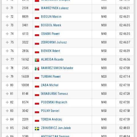
71
2518
WAWRZYNEK Łukasz
M30
02:46:21
72
8839
BIEGUN Marcin
M40
02:46:31
73
3401
BOGDOŁ Marek
M30
02:46:35
74
6113
OSIŃSKI Paweł
M40
02:46:35
75
3322
ŻEBROWSKI Juliusz
M30
02:46:37
76
2856
BIENIEK Robert
M50
02:46:39
77
16162
ALMEIDA Ricardo
M40
02:46:56
78
2545
RAMIREZ SIMON Salvador
M30
02:47:08
79
16559
TURBAK Paweł
M20
02:47:14
80
10038
ŻABA Michał
M30
02:47:18
81
8148
SKRABURSKI Tomasz
M30
02:47:28
82
8574
PODEMSKI Wojciech
M40
02:47:30
83
3042
POLNY Daniel
M50
02:47:58
84
2209
TEREDA Andrzej
M40
02:47:59
85
2642
ZBINIEWICZ Jan-Jakob
M30
02:48:03
86
3749
ANTOŃCZAK Damian
M20
02:48:04