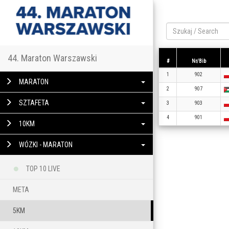
44. Maraton Warszawski
#
Nr/Bib
1
902
MARATON
2
907
SZTAFETA
3
903
4
901
10KM
WÓZKI - MARATON
TOP 10 LIVE
META
5KM