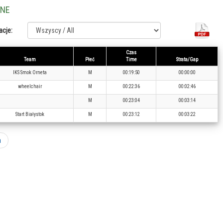
LNE
acje:
Czas
Team
Płeć
Time
Strata/Gap
IKS Smok Orneta
M
00:19:50
00:00:00
wheelchair
M
00:22:36
00:02:46
M
00:23:04
00:03:14
Start Białystok
M
00:23:12
00:03:22
a