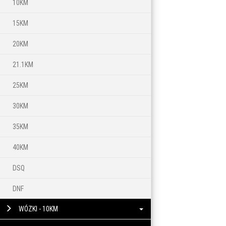
10KM
15KM
20KM
21.1KM
25KM
30KM
35KM
40KM
DSQ
DNF
WÓZKI - 10KM