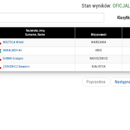
Stan wyników:
OFICJA
Klasyfik
Nazwisko, imię
Surname, Name
Miejscowość
MISZTELA Witold
WARSZAWA
SAWALMEH Ali
IRBID
SURMA Grzegorz
RADOSZEWICE
ZIENIEWICZ Sławomir
BIAŁYSTOK
Poprzednia
Następn