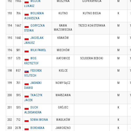
192
1965
WÓJCIK
MUSZYNA
GOPR KRYNICA
M
ŁUKASZ
193
706
WOLIŃSKA
KUTNO
KUTNO BIEGA
K
AGNIESZKA
194
1667
GORYCZKA
RAWA
TRZECI KOŃ STEFANA
M
MAZOWIECKA
STEFAN
195
1660
JAGIELAK
KRAKÓW
M
JANUSZ
196
581
WILK PAWEŁ
MIECHÓW
M
197
573
WOŚ
KATOWICE
SCUDERIA BEBOKI
M
KRZYSZTOF
198
857
FEDOREK
KIELCE
M
VOJTECH
199
701
JASIŃSKI
NOWY SĄCZ
M
DAWID
200
595
TKACZYK
WARSZAWA
M
JACEK
201
535
DUCH
GRÓJEC
K
ALEKSANDRA
202
712
SOWA IWONA
WASILKÓW
K
203
2078
BOROŃSKA
JAWORZNO
K