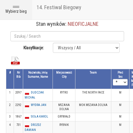
14. Festiwal Biegowy
Toggle
Wybierz bieg
navigation
Stan wyników:
NIEOFICJALNE
Klasyfikacje:
#
Nr
Nazwisko, imię
Miejscowość
Team
Płeć
Bib
Surname, Name
City
Sex
R
1
2097
DUDCZAK
RYTRO
THE NORTH FACE
M
MICHAŁ
2
2292
WYDRA JAN
MSZANA
MOK MSZANA DOLNA
M
DOLNA
3
1867
SIOŁA KAROL
GRYWAŁD
M
4
731
DROŻDŻ
RYBNIK
M
DAMIAN