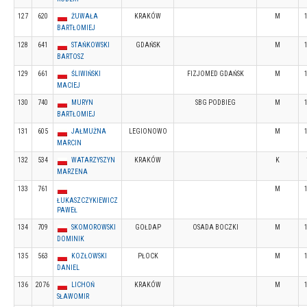
127
620
ŻUWAŁA
KRAKÓW
M
BARTŁOMIEJ
128
641
STAŃKOWSKI
GDAŃSK
M
BARTOSZ
129
661
ŚLIWIŃSKI
FIZJOMED GDAŃSK
M
MACIEJ
130
740
MURYN
SBG PODBIEG
M
BARTŁOMIEJ
131
605
JAŁMUŻNA
LEGIONOWO
M
MARCIN
132
534
WATARZYSZYN
KRAKÓW
K
MARZENA
133
761
M
ŁUKASZCZYKIEWICZ
PAWEŁ
134
709
SKOMOROWSKI
GOŁDAP
OSADA BOCZKI
M
DOMINIK
135
563
KOZŁOWSKI
PŁOCK
M
DANIEL
136
2076
LICHOŃ
KRAKÓW
M
SŁAWOMIR