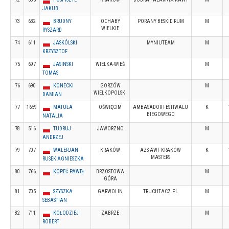
JAKUB
73
632
BRUDNY
OCHABY
PORANY BESKID RUM
M
WIELKIE
RYSZARD
74
611
JASKÓLSKI
MYNIUTEAM
M
KRZYSZTOF
75
697
JASINSKI
WIELKA-WIEŚ
M
TOMAS
76
690
KONECKI
GORZÓW
M
WIELKOPOLSKI
DAMIAN
77
1659
MATUŁA
OŚWIĘCIM
AMBASADOR FESTIWALU
K
BIEGOWEGO
NATALIA
78
516
TUDRUJ
JAWORZNO
M
ANDRZEJ
79
707
WALERJAN-
KRAKÓW
AZS AWF KRAKÓW
K
MASTERS
RUSEK AGNIESZKA
80
766
KOPEĆ PAWEŁ
BRZOSTOWA
M
GÓRA
81
705
SZYSZKA
GARWOLIN
TRUCHTACZ.PL
M
SEBASTIAN
82
711
KOŁODZIEJ
ZABRZE
M
ROBERT