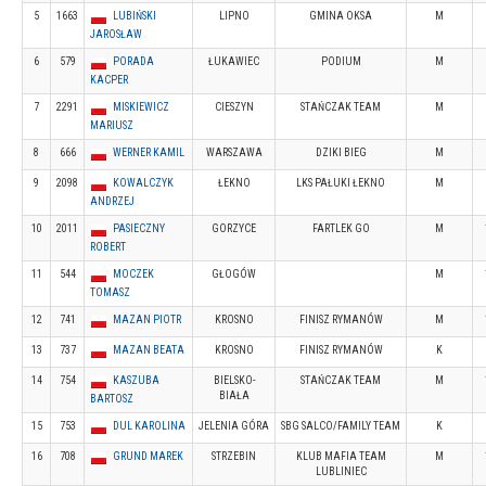
5
1663
LUBIŃSKI
LIPNO
GMINA OKSA
M
JAROSŁAW
6
579
PORADA
ŁUKAWIEC
PODIUM
M
KACPER
7
2291
MISKIEWICZ
CIESZYN
STAŃCZAK TEAM
M
MARIUSZ
8
666
WERNER KAMIL
WARSZAWA
DZIKI BIEG
M
9
2098
KOWALCZYK
ŁEKNO
LKS PAŁUKI ŁEKNO
M
ANDRZEJ
10
2011
PASIECZNY
GORZYCE
FARTLEK GO
M
ROBERT
11
544
MOCZEK
GŁOGÓW
M
TOMASZ
12
741
MAZAN PIOTR
KROSNO
FINISZ RYMANÓW
M
13
737
MAZAN BEATA
KROSNO
FINISZ RYMANÓW
K
14
754
KASZUBA
BIELSKO-
STAŃCZAK TEAM
M
BIAŁA
BARTOSZ
15
753
DUL KAROLINA
JELENIA GÓRA
SBG SALCO/FAMILY TEAM
K
16
708
GRUND MAREK
STRZEBIN
KLUB MAFIA TEAM
M
LUBLINIEC