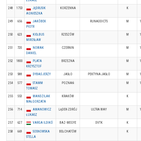
ŁUKASZ
248
1753
JĘDRUSIK
KORZENNA
K
AGNIESZKA
249
656
JAKÓBEK
RUNADDICTS
M
PIOTR
250
623
KIEŁBUS
RZESZÓW
M
MIROSŁAW
251
720
NOWAK
CZERNIN
M
DANIEL
252
1800
PLATA
BRZEZNA
M
KRZYSZTOF
253
588
DYBAŚ JERZY
JASŁO
PEKTYNA JASŁO
M
254
577
STAMM
POZNAŃ
M
TOMASZ
255
553
WANDZILAK
KRAKÓW
K
MAŁGORZATA
256
714
AMANOWICZ
LĄDEK-ZDRÓJ
ULTRA WAY
M
ŁUKASZ
257
627
VARGA ILDIKÓ
BAZ- MEGYE
DVTK
K
258
669
SOSNOWSKA
BEŁCHATÓW
K
STELLA