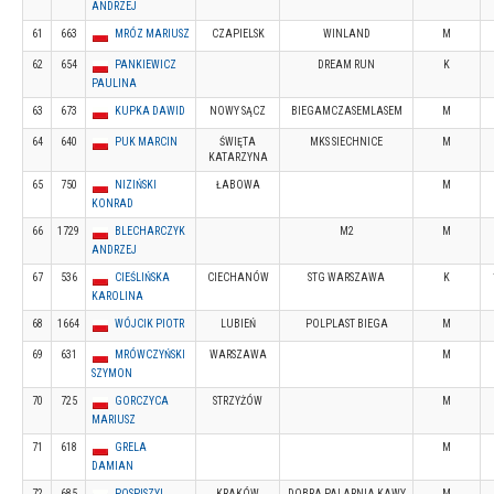
ANDRZEJ
61
663
MRÓZ MARIUSZ
CZAPIELSK
WINLAND
M
62
654
PANKIEWICZ
DREAM RUN
K
PAULINA
63
673
KUPKA DAWID
NOWY SĄCZ
BIEGAMCZASEMLASEM
M
64
640
PUK MARCIN
ŚWIĘTA
MKS SIECHNICE
M
KATARZYNA
65
750
NIZIŃSKI
ŁABOWA
M
KONRAD
66
1729
BLECHARCZYK
M2
M
ANDRZEJ
67
536
CIEŚLIŃSKA
CIECHANÓW
STG WARSZAWA
K
KAROLINA
68
1664
WÓJCIK PIOTR
LUBIEŃ
POLPLAST BIEGA
M
69
631
MRÓWCZYŃSKI
WARSZAWA
M
SZYMON
70
725
GORCZYCA
STRZYŻÓW
M
MARIUSZ
71
618
GRELA
M
DAMIAN
72
685
POSPISZYL
KRAKÓW
DOBRA PALARNIA KAWY
M