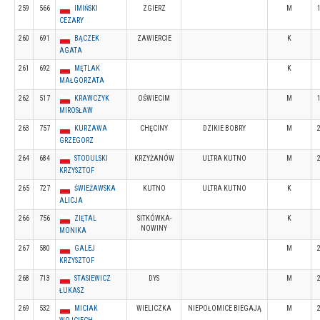
259
566
IMIŃSKI
ZGIERZ
M
CEZARY
260
691
BĄCZEK
ZAWIERCIE
K
AGATA
261
692
MĘTLAK
K
MAŁGORZATA
262
517
KRAWCZYK
OŚWIECIM
M
MIROSŁAW
263
757
KURZAWA
CHĘCINY
DZIKIE BOBRY
M
GRZEGORZ
264
684
STODULSKI
KRZYŻANÓW
ULTRA KUTNO
M
KRZYSZTOF
265
727
ŚWIEŻAWSKA
KUTNO
ULTRA KUTNO
K
ALICJA
266
756
ZIĘTAL
SITKÓWKA-
K
NOWINY
MONIKA
267
580
GALEJ
M
KRZYSZTOF
268
713
STASIEWICZ
DYS
M
ŁUKASZ
269
532
MICIAK
WIELICZKA
NIEPOŁOMICE BIEGAJĄ
M