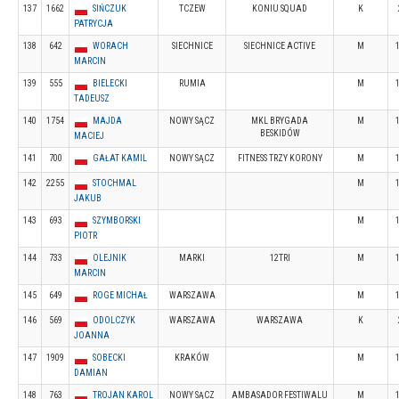
137
1662
SIŃCZUK
TCZEW
KONIU SQUAD
K
PATRYCJA
138
642
WORACH
SIECHNICE
SIECHNICE ACTIVE
M
MARCIN
139
555
BIELECKI
RUMIA
M
TADEUSZ
140
1754
MAJDA
NOWY SĄCZ
MKL BRYGADA
M
BESKIDÓW
MACIEJ
141
700
GAŁAT KAMIL
NOWY SĄCZ
FITNESS TRZY KORONY
M
142
2255
STOCHMAL
M
JAKUB
143
693
SZYMBORSKI
M
PIOTR
144
733
OLEJNIK
MARKI
12TRI
M
MARCIN
145
649
ROGE MICHAŁ
WARSZAWA
M
146
569
ODOLCZYK
WARSZAWA
WARSZAWA
K
JOANNA
147
1909
SOBECKI
KRAKÓW
M
DAMIAN
148
763
TROJAN KAROL
NOWY SĄCZ
AMBASADOR FESTIWALU
M