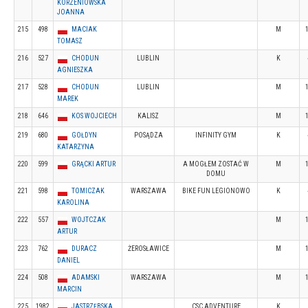
KORZENIOWSKA
JOANNA
215
498
MACIAK
M
TOMASZ
216
527
CHODUN
LUBLIN
K
AGNIESZKA
217
528
CHODUN
LUBLIN
M
MAREK
218
646
KOS WOJCIECH
KALISZ
M
219
680
GOŁDYN
POSĄDZA
INFINITY GYM
K
KATARZYNA
220
599
GRĄCKI ARTUR
A MOGŁEM ZOSTAĆ W
M
DOMU
221
598
TOMICZAK
WARSZAWA
BIKE FUN LEGIONOWO
K
KAROLINA
222
557
WOJTCZAK
M
ARTUR
223
762
DURACZ
ŻEROSŁAWICE
M
DANIEL
224
508
ADAMSKI
WARSZAWA
M
MARCIN
225
1982
JASTRZĘBSKA
CSC ADVENTURE
K