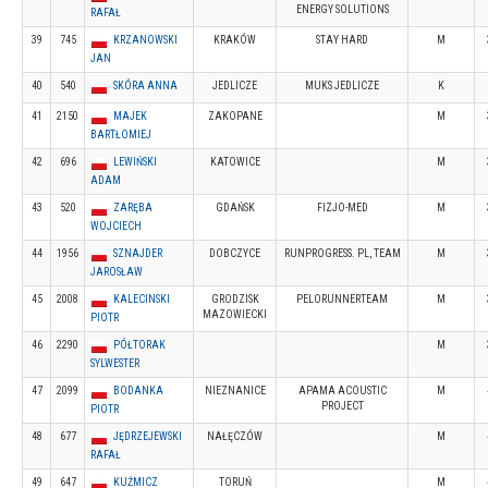
ENERGY SOLUTIONS
RAFAŁ
39
745
KRZANOWSKI
KRAKÓW
STAY HARD
M
JAN
40
540
SKÓRA ANNA
JEDLICZE
MUKS JEDLICZE
K
41
2150
MAJEK
ZAKOPANE
M
BARTŁOMIEJ
42
696
LEWIŃSKI
KATOWICE
M
ADAM
43
520
ZARĘBA
GDAŃSK
FIZJO-MED
M
WOJCIECH
44
1956
SZNAJDER
DOBCZYCE
RUNPROGRESS. PL, TEAM
M
JAROSŁAW
45
2008
KALECINSKI
GRODZISK
PELORUNNERTEAM
M
MAZOWIECKI
PIOTR
46
2290
PÓŁTORAK
M
SYLWESTER
47
2099
BODANKA
NIEZNANICE
APAMA ACOUSTIC
M
PROJECT
PIOTR
48
677
JĘDRZEJEWSKI
NAŁĘCZÓW
M
RAFAŁ
49
647
KUŹMICZ
TORUŃ
M