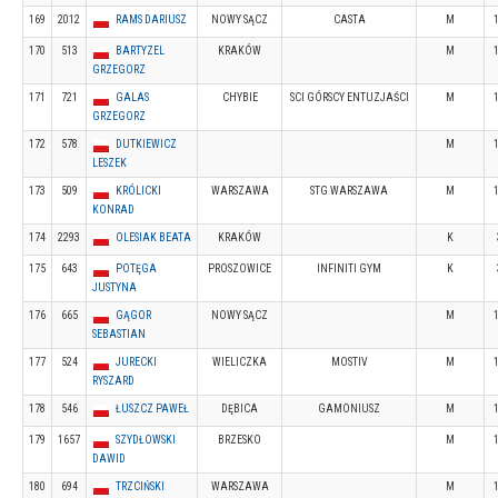
169
2012
RAMS DARIUSZ
NOWY SĄCZ
CASTA
M
170
513
BARTYZEL
KRAKÓW
M
GRZEGORZ
171
721
GALAS
CHYBIE
SCI GÓRSCY ENTUZJAŚCI
M
GRZEGORZ
172
578
DUTKIEWICZ
M
LESZEK
173
509
KRÓLICKI
WARSZAWA
STG WARSZAWA
M
KONRAD
174
2293
OLESIAK BEATA
KRAKÓW
K
175
643
POTĘGA
PROSZOWICE
INFINITI GYM
K
JUSTYNA
176
665
GĄGOR
NOWY SĄCZ
M
SEBASTIAN
177
524
JURECKI
WIELICZKA
MOSTIV
M
RYSZARD
178
546
ŁUSZCZ PAWEŁ
DĘBICA
GAMONIUSZ
M
179
1657
SZYDŁOWSKI
BRZESKO
M
DAWID
180
694
TRZCIŃSKI
WARSZAWA
M