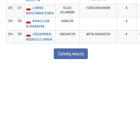
WIOLETTA
292
571
LORENC-
SOLEC
FORDONRUNNERS
K
KUJAWSKI
KRUSZYŃSKA SYLWIA
293
729
WANDZILAK
KRAKÓW
K
ALEKSANDRA
294
739
CIBOROWSKA-
NADARZYN
META NADARZYN
K
NISENGOLC HANIA
Załaduj więcej