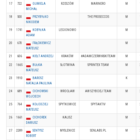
17
722
GUMIELA
RZESZÓW
MARINERO
M
MICHAŁ
18
500
PRZYBYŁKO
THE PROSECCOS
M
NIKODEM
19
1741
KOBYŁKA
LEGIONOWO
M
ADAM
20
670
FRĄCKIEWICZ
M
MATEUSZ
21
606
KIEŁT ANDRZEJ
KRAKÓW
#ADAMCZERWIŃSKITEAM
M
22
1665
BUŁKA
SŁOTWINA
SPRINTEX TEAM
M
MATEUSZ
23
1910
BAROSZ
K
NATALIA PAULINA
24
689
CICHOWSKI
WROCŁAW
AW SZYBCIEJ TEAM
M
WOJCIECH
25
764
KOŁODZIEJ
SPYTKOWICE
SPYTAKTIV
M
MATEUSZ
26
1661
CICHOREK
KALISZ
M
DARIUSZ
27
2289
SENTYSZ
MYSLENICE
SENLABS.PL
M
ROBERT