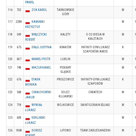
PAWEŁ
116
732
ZOK KAROL
TARNOWSKIE
M
GÓRY
117
2288
KAMIŃSKI
M
KRZYSZTOF
118
549
WRĘCZYCKI
KALETY
O CO BIEGA W
M
KALETACH
ROBERT
119
675
DRĄG JUSTYNA
KRAKÓW
INFINITI GYM ŁUKASZ
K
SZAPORÓW/AMOS
120
607
MAMEJ PIOTR
LUBLIN
M
121
748
MAZUR KAMIL
PIEKARY
M
ŚLĄSKIE
122
676
STASIK
PROSZOWICE
INFINITY-GYM ŁUKASZ
K
SZAPORÓW
MONIKA
123
568
CIMACHOWSKI
SOLEC
CIMATECH
M
KUJAWSKI
JAKUB
124
718
WYWIAŁ
WOJKOWICE
SAINT-GOBAIN SQUAD
M
ŁUKASZ
125
638
SIEKLIŃSKI
M
ŁUKASZ
126
1868
DOROSZ
LIPOWO
TEAM ZABUEGANEDNI
M
ROBERT