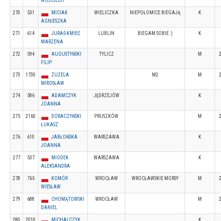
WOJCIECH
270
531
MICIAK
WIELICZKA
NIEPOŁOMICE BIEGAJĄ
K
AGNIESZKA
271
614
JURAŚ-KMIEĆ
LUBLIN
BIEGAM SOBIE :)
K
MARZENA
272
594
AUGUSTYŃSKI
TYLICZ
M
FILIP
273
1730
ZUZELA
M2
M
MIROSŁAW
274
586
ADAMCZYK
JĘDRZEJÓW
K
JOANNA
275
2160
DORACZYŃSKI
PRUSZKÓW
M
ŁUKASZ
276
610
JABŁOŃSKA
WARSZAWA
K
JOANNA
277
537
MIODEK
WARSZAWA
K
ALEKSANDRA
278
765
KOMÓR
WROCŁAW
WROCŁAWSKIE MORSY
M
WIESŁAW
279
688
CHOMĄTOWSKI
WROCŁAW
M
DANIEL
280
2010
MICHALCZYK
K