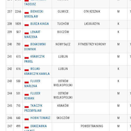
TADEUSZ
237
2266
BIENIECKI
GLIWICE
OTK RZEŹNIK
M
MIROSŁAW
238
1839
BURZA KINGA
TUCHÓW
LKS BURZYN
K
239
507
LENART
BOCZÓW
K
MARZENA
240
730
BOŃKOWSKI
NOWY SĄCZ
FITNESS TRZY KORONY
M
DOMINIK
241
615
KRAWCZYK
LUBLIN
M
PAWEŁ
242
616
WOJAS-
LUBLIN
K
KRAWCZYK KAMILA
243
550
FLUDER
OSTRÓW
K
WIELKOPOLSKI
MARLENA
244
551
FLUDER
OSTRÓW
M
WIELKOPOLSKI
ROMAN
245
710
TKACZYK
KRAKÓW
M
PRZEMYSŁAW
246
660
HOBIK TOMASZ
SKOCZÓW
M
247
499
DRASZAWKA
POWER TRAINING
M