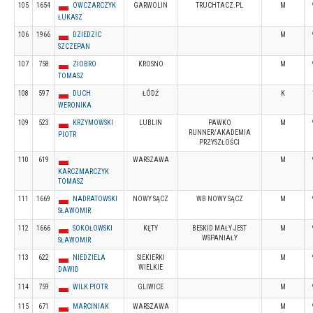
105
1654
OWCZARCZYK
GARWOLIN
TRUCHTACZ.PL
M
ŁUKASZ
106
1966
DZIEDZIC
M
SZCZEPAN
107
758
ZIOBRO
KROSNO
M
TOMASZ
108
597
DUCH
ŁÓDŹ
K
WERONIKA
109
523
KRZYMOWSKI
LUBLIN
PAWKO
M
RUNNER/AKADEMIA
PIOTR
PRZYSZŁOŚCI
110
619
WARSZAWA
M
KARCZMARCZYK
TOMASZ
111
1669
NADRATOWSKI
NOWY SĄCZ
WB NOWY SĄCZ
M
SŁAWOMIR
112
1666
SOKOŁOWSKI
KĘTY
BESKID MAŁY JEST
M
WSPANIAŁY
SŁAWOMIR
113
622
NIEDZIELA
SIEKIERKI
M
WIELKIE
DAWID
114
759
WILK PIOTR
GLIWICE
M
115
671
MARCINIAK
WARSZAWA
M