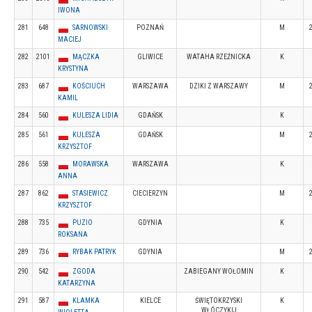
IWONA
281
648
SARNOWSKI
POZNAŃ
M
MACIEJ
282
2101
MĄCZKA
GLIWICE
WATAHA RZEŹNICKA
K
KRYSTYNA
283
687
KOŚCIUCH
WARSZAWA
DZIKI Z WARSZAWY
M
KAMIL
284
560
KULESZA LIDIA
GDAŃSK
K
285
561
KULESZA
GDAŃSK
M
KRZYSZTOF
286
558
MORAWSKA
WARSZAWA
K
ANNA
287
862
STASIEWICZ
CIECIERZYN
M
KRZYSZTOF
288
735
PUZIO
GDYNIA
K
ROKSANA
289
736
RYBAK PATRYK
GDYNIA
M
290
542
ZGODA
ZABIEGANY WOŁOMIN
K
KATARZYNA
291
587
KLAMKA
KIELCE
ŚWIĘTOKRZYSKI
K
WŁÓCZYKIJ