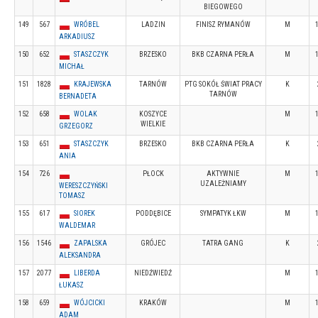
BIEGOWEGO
149
567
WRÓBEL
LADZIN
FINISZ RYMANÓW
M
ARKADIUSZ
150
652
STASZCZYK
BRZESKO
BKB CZARNA PERŁA
M
MICHAŁ
151
1828
KRAJEWSKA
TARNÓW
PTG SOKÓŁ ŚWIAT PRACY
K
TARNÓW
BERNADETA
152
658
WOLAK
KOSZYCE
M
WIELKIE
GRZEGORZ
153
651
STASZCZYK
BRZESKO
BKB CZARNA PERŁA
K
ANIA
154
726
PŁOCK
AKTYWNIE
M
UZALEŻNIAMY
WERESZCZYŃSKI
TOMASZ
155
617
SIOREK
PODDĘBICE
SYMPATYK ŁKW
M
WALDEMAR
156
1546
ZAPALSKA
GRÓJEC
TATRA GANG
K
ALEKSANDRA
157
2077
LIBERDA
NIEDŹWIEDŹ
M
ŁUKASZ
158
659
WÓJCICKI
KRAKÓW
M
ADAM