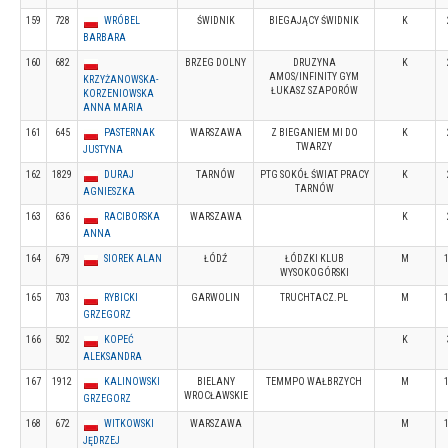
159
728
WRÓBEL
ŚWIDNIK
BIEGAJĄCY ŚWIDNIK
K
BARBARA
160
682
BRZEG DOLNY
DRUZYNA
K
AMOS/INFINITY GYM
KRZYŻANOWSKA-
ŁUKASZ SZAPORÓW
KORZENIOWSKA
ANNA MARIA
161
645
PASTERNAK
WARSZAWA
Z BIEGANIEM MI DO
K
TWARZY
JUSTYNA
162
1829
DURAJ
TARNÓW
PTG SOKÓŁ ŚWIAT PRACY
K
TARNÓW
AGNIESZKA
163
636
RACIBORSKA
WARSZAWA
K
ANNA
164
679
SIOREK ALAN
ŁÓDŹ
ŁÓDZKI KLUB
M
WYSOKOGÓRSKI
165
703
RYBICKI
GARWOLIN
TRUCHTACZ.PL
M
GRZEGORZ
166
502
KOPEĆ
K
ALEKSANDRA
167
1912
KALINOWSKI
BIELANY
TEMMPO WAŁBRZYCH
M
WROCŁAWSKIE
GRZEGORZ
168
672
WITKOWSKI
WARSZAWA
M
JĘDRZEJ