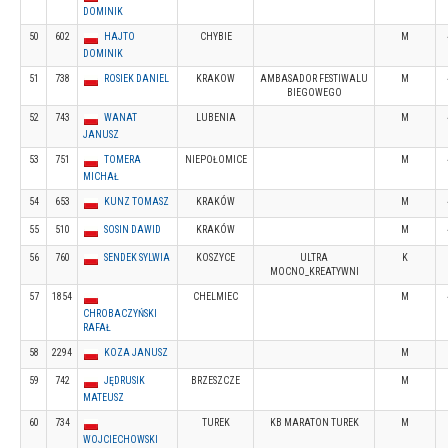
DOMINIK
50
602
HAJTO
CHYBIE
M
DOMINIK
51
738
ROSIEK DANIEL
KRAKOW
AMBASADOR FESTIWALU
M
BIEGOWEGO
52
743
WANAT
LUBENIA
M
JANUSZ
53
751
TOMERA
NIEPOŁOMICE
M
MICHAŁ
54
653
KUNZ TOMASZ
KRAKÓW
M
55
510
SOSIN DAWID
KRAKÓW
M
56
760
SENDEK SYLWIA
KOSZYCE
ULTRA
K
MOCNO_KREATYWNI
57
1854
CHELMIEC
M
CHROBACZYŃSKI
RAFAŁ
58
2294
KOZA JANUSZ
M
59
742
JĘDRUSIK
BRZESZCZE
M
MATEUSZ
60
734
TUREK
KB MARATON TUREK
M
WOJCIECHOWSKI