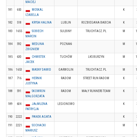
MACIEJ
181
650
MOSKAL
K
IZABELLA
182
518
KRYSA HALINA
LUBLIN
ROZBIEGANA BABCIA
K
183
1655
SOBIECH
SULBINY
TRUCHTACZ.PL
M
MARCIN
184
592
MEDUNA
POZNAŃ
M
ZBIGNIEW
185
630
CHWISTEK
TUCHÓW
LKS BURZYN
M
JACEK
186
1653
MASNY DAWID
GARWOLIN
TRUCHTACZ.PL
M
187
716
HERNIK
RADOM
STREET RUN RADOM
K
JUSTYNA
188
591
SKOWRON
RADOM
MAŁY RUNNERS TEAM
K
MAŁGORZATA
189
604
JAŁMUŻNA
LEGIONOWO
K
PATRYCJA
190
2222
PANEK AGATA
K
191
2221
SOCHACKI
M
MARIUSZ