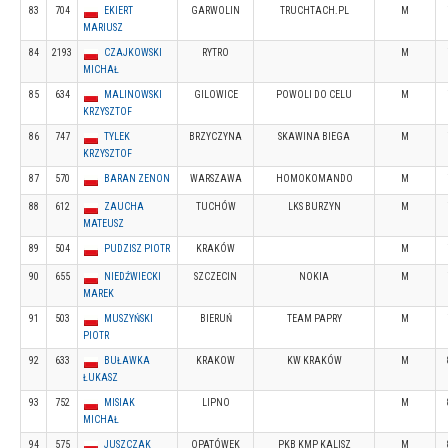
83
704
EKIERT
GARWOLIN
TRUCHTACH.PL
M
MARIUSZ
84
2193
CZAJKOWSKI
RYTRO
M
MICHAŁ
85
634
MALINOWSKI
GILOWICE
POWOLI DO CELU
M
KRZYSZTOF
86
747
TYLEK
BRZYCZYNA
SKAWINA BIEGA
M
KRZYSZTOF
87
570
BARAN ZENON
WARSZAWA
HOMOKOMANDO
M
88
612
ZAUCHA
TUCHÓW
LKS BURZYN
M
MATEUSZ
89
504
PUDZISZ PIOTR
KRAKÓW
M
90
655
NIEDŹWIECKI
SZCZECIN
NOKIA
M
MAREK
91
503
MUSZYŃSKI
BIERUŃ
TEAM PAPRY
M
PIOTR
92
633
BUŁAWKA
KRAKOW
KW KRAKÓW
M
ŁUKASZ
93
752
MISIAK
LIPNO
M
MICHAŁ
94
575
JUSZCZAK
OPATÓWEK
PKB KMP KALISZ
M