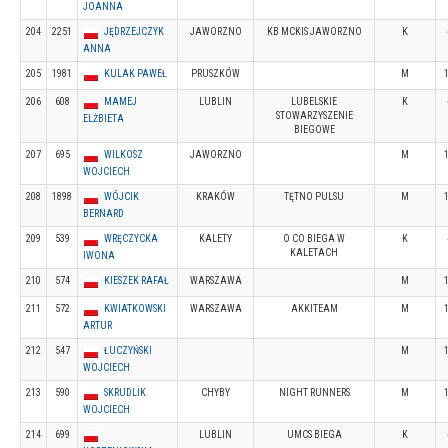
JOANNA
204
2251
JĘDRZEJCZYK
JAWORZNO
KB MCKIS JAWORZNO
K
ANNA
205
1981
KULAK PAWEŁ
PRUSZKÓW
M
206
608
MAMEJ
LUBLIN
LUBELSKIE
K
STOWARZYSZENIE
ELŻBIETA
BIEGOWE
207
695
WILKOSZ
JAWORZNO
M
WOJCIECH
208
1898
WÓJCIK
KRAKÓW
TĘTNO PULSU
M
BERNARD
209
539
WRĘCZYCKA
KALETY
O CO BIEGA W
K
KALETACH
IWONA
210
574
KIESZEK RAFAŁ
WARSZAWA
M
211
572
KWIATKOWSKI
WARSZAWA
AKKITEAM
M
ARTUR
212
547
ŁUCZYŃSKI
M
WOJCIECH
213
590
SKRUDLIK
CHYBY
NIGHT RUNNERS
M
WOJCIECH
214
699
LUBLIN
UMCS BIEGA
K