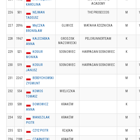
ACADEMY
KAROLINA
226
501
NEJMAN
THE PROSECCOS
M
TADEUSZ
227
2096
MĄCZKA
GLIWICE
WATAHA RZEŹNICKA
M
BRONISŁAW
228
1967
KALECIŃSKA
GRODZISK
PELORUNNERTEAM
K
MAZOWIECKI
ANNA
229
521
KOSIUR
SOSNOWIEC
HARPAGAN SOSNOWIEC
K
MONIKA
230
519
KOSIUR
SOSNOWIEC
HARPAGAN SOSNOWIEC
M
JANUSZ
231
2267
BERDYCHOWSKI
M
ZYGMUNT
232
554
KOMOŚ
WIELICZKA
M
TOMASZ
233
538
DOMOWICZ
KRAKÓW
K
ANNA
234
552
WANDZILAK
KRAKÓW
M
PIOTR
235
525
CZYŻ PIOTR
RZĄSKA
M
236
2188
CZARNIECKI
KRAKÓW
M