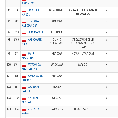
ZBIGNIEW
95
506
GROSFELD
GORZKOWICE
AMBASADOR FESTIWALU
M
BIEGOWEGO
KAROL
96
719
TOMECKA
KRAKÓW
K
ALEKSANDRA
97
1819
ULAS MACIEJ
BOCHNIA
M
98
2100
HALIGOWSKI
GLINIK
STRZYŻOWSKI KLUB
M
CHARZEWSKI
SPORTOWY MK DOJO
KAROL
TEAM
99
541
BAHR
KRAKÓW
NOWA HUTA TEAM
K
MARZENA
100
2191
PATROŃSKA
WROCŁAW
ŻARŁOKI
K
MAGDALENA
101
698
DOMORADZKI
KRAKÓW
M
ŁUKASZ
102
511
KUDRYCKI
BILCZA
M
JAKUB
103
1752
PIETRZAK
GRÓJEC
M
MICHAŁ
104
1656
MICHALIK
GARWOLIN
TRUCHTACZ.PL
M
RAFAŁ