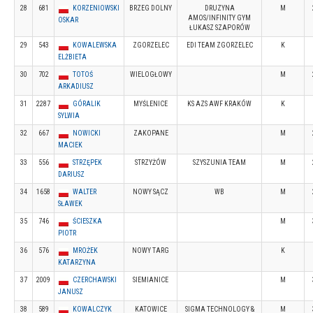
28
681
KORZENIOWSKI
BRZEG DOLNY
DRUZYNA
M
AMOS/INFINITY GYM
OSKAR
ŁUKASZ SZAPORÓW
29
543
KOWALEWSKA
ZGORZELEC
EDI TEAM ZGORZELEC
K
ELŻBIETA
30
702
TOTOŚ
WIELOGŁOWY
M
ARKADIUSZ
31
2287
GÓRALIK
MYŚLENICE
KS AZS AWF KRAKÓW
K
SYLWIA
32
667
NOWICKI
ZAKOPANE
M
MACIEK
33
556
STRZĘPEK
STRZYŻÓW
SZYSZUNIA TEAM
M
DARIUSZ
34
1658
WALTER
NOWY SĄCZ
WB
M
SŁAWEK
35
746
ŚCIESZKA
M
PIOTR
36
576
MROŻEK
NOWY TARG
K
KATARZYNA
37
2009
CZERCHAWSKI
SIEMIANICE
M
JANUSZ
38
589
KOWALCZYK
KATOWICE
SIGMA TECHNOLOGY &
M