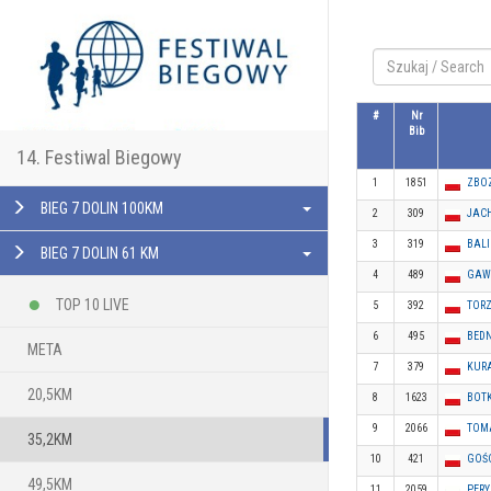
#
Nr
Bib
14. Festiwal Biegowy
1
1851
ZBO
BIEG 7 DOLIN 100KM
2
309
JAC
3
319
BALI
BIEG 7 DOLIN 61 KM
4
489
GAW
TOP 10 LIVE
5
392
TORZ
6
495
BED
META
7
379
KURA
20,5KM
8
1623
BOT
9
2066
TOM
35,2KM
10
421
GOŚC
49,5KM
11
2059
PER