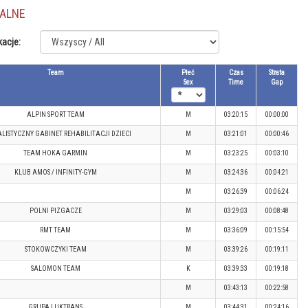
JALNE
kacje:
Team
Płeć
Czas
Strata
Sex
Time
Gap
ALPIN SPORT TEAM
M
03:20:15
00:00:00
ALISTYCZNY GABINET REHABILITACJI DZIECI
M
03:21:01
00:00:46
TEAM HOKA GARMIN
M
03:23:25
00:03:10
KLUB AMOS / INFINITY-GYM
M
03:24:36
00:04:21
M
03:26:39
00:06:24
POLNI PIZGACZE
M
03:29:03
00:08:48
RMT TEAM
M
03:36:09
00:15:54
STOKOWCZYKI TEAM
M
03:39:26
00:19:11
SALOMON TEAM
K
03:39:33
00:19:18
M
03:43:13
00:22:58
GRUPA LUKTRANS
M
03:44:31
00:24:16