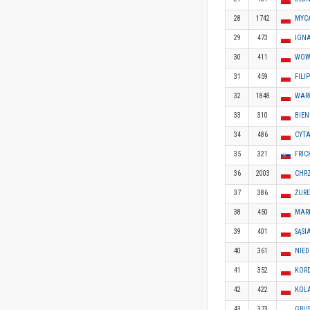
28
1742
MYC
29
473
IGN
30
411
WOW
31
459
FILI
32
1848
WAR
33
310
BIE
34
486
CYTA
35
321
FRIC
36
2003
CHR
37
386
ŻURE
38
450
MAR
39
401
SĄSI
40
361
NIED
41
352
KORD
42
422
KOL
43
373
GRUS