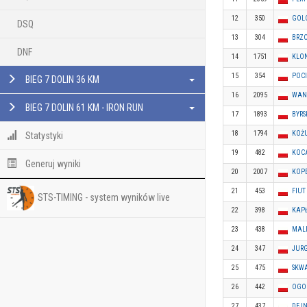
12
350
GOL
DSQ
13
304
BRZ
DNF
14
1751
KLO
15
354
POCI
BIEG 7 DOLIN 36 KM
16
2095
WAN
BIEG 7 DOLIN 61 KM - IRON RUN
17
1893
BYRS
18
1794
KOŻ
Statystyki
19
482
KOC
Generuj wyniki
20
2007
KOP
21
453
FIUT
STS-TIMING - system wyników live
22
398
KAPŁ
23
438
MALI
24
347
JUR
25
475
SKWA
26
442
OGO
27
437
DEJ