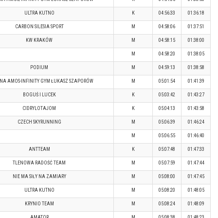
ULTRA KUTNO
K
04:56:33
01:36:18
CARBON SILESIA SPORT
M
04:58:06
01:37:51
KW KRAKÓW
M
04:58:15
01:38:00
M
04:58:20
01:38:05
PODIUM
M
04:59:13
01:38:58
NA AMOS-INFINITY GYM ŁUKASZ SZAPORÓW
M
05:01:54
01:41:39
BOGUŚ I LUCEK
K
05:03:42
01:43:27
CIDRYLOTAJOM
K
05:04:13
01:43:58
CZECH SKYRUNNING
M
05:06:39
01:46:24
M
05:06:55
01:46:40
ANTTEAM
K
05:07:48
01:47:33
TLENOWA RADOŚĆ TEAM
M
05:07:59
01:47:44
NIE MA SIŁY NA ZAMIARY
M
05:08:00
01:47:45
ULTRA KUTNO
M
05:08:20
01:48:05
KRYNIO TEAM
M
05:08:24
01:48:09
AMATOR
M
05:08:38
01:48:23