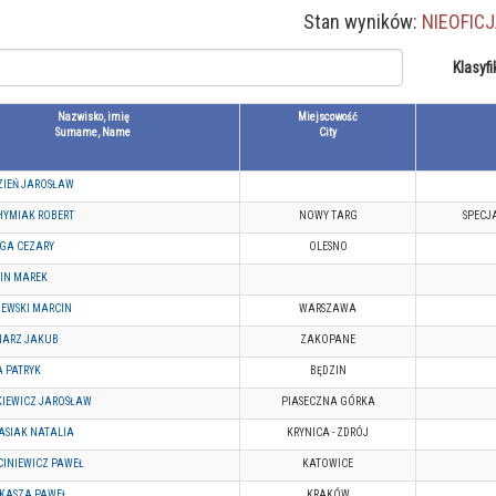
Stan wyników:
NIEOFIC
Klasyfi
Nazwisko, imię
Miejscowość
Surname, Name
City
ZIEŃ JAROSŁAW
HYMIAK ROBERT
NOWY TARG
SPECJ
GA CEZARY
OLESNO
IN MAREK
EWSKI MARCIN
WARSZAWA
NARZ JAKUB
ZAKOPANE
 PATRYK
BĘDZIN
KIEWICZ JAROSŁAW
PIASECZNA GÓRKA
ASIAK NATALIA
KRYNICA - ZDRÓJ
INIEWICZ PAWEŁ
KATOWICE
YKASZA PAWEŁ
KRAKÓW