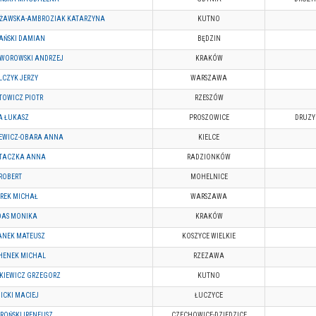
EŻAWSKA-AMBROZIAK KATARZYNA
KUTNO
AŃSKI DAMIAN
BĘDZIN
TWOROWSKI ANDRZEJ
KRAKÓW
CZYK JERZY
WARSZAWA
TOWICZ PIOTR
RZESZÓW
A ŁUKASZ
PROSZOWICE
DRUZY
ZEWICZ-OBARA ANNA
KIELCE
TACZKA ANNA
RADZIONKÓW
ROBERT
MOHELNICE
REK MICHAŁ
WARSZAWA
DAS MONIKA
KRAKÓW
ANEK MATEUSZ
KOSZYCE WIELKIE
HENEK MICHAL
RZEZAWA
KIEWICZ GRZEGORZ
KUTNO
ICKI MACIEJ
ŁUCZYCE
OŃSKI IRENEUSZ
CZECHOWICE-DZIEDZICE