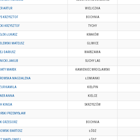
ER ARTUR
WIELICZKA
Ś KRZYSZTOF
BOCHNIA
CKI KRZYSZTOF
TYCHY
EŁEK ŁUKASZ
KRAKÓW
BLEWSKI MATEUSZ
GLIWICE
EJ DARIUSZ
WARSZAWA
NICKI JAKUB
SUCHY LAS
BATY MAREK
KAMIENIEC WROCŁAWSKI
ROWSKA MAGDALENA
ŁOMIANKI
ZUR KAMILA
KIEŁPIN
GNER ANNA
KIELCE
CH KINGA
SKRZYSZÓW
RSKI PRZEMYSŁAW
IK GRZEGORZ
BOCHNIA
NOWSKI BARTOSZ
ŁÓDŹ
Z BARTŁOMIEJ
ŁÓDŹ