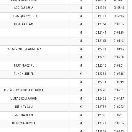
SOCIOS SILESIA
M
04:19:00
00:58:45
BIEGAJĄCY ŚWIDNIK
M
04:19:01
00:58:46
PEPITKA TEAM
M
04:20:50
01:00:35
M
04:21:44
01:01:29
M
04:21:58
01:01:43
CSC ADVENTURE ACADEMY
M
04:22:00
01:01:45
M
04:22:15
01:02:00
TRUCHTACZ.PL
M
04:22:16
01:02:01
RUNONLINE.PL
K
04:22:33
01:02:18
M
04:22:34
01:02:19
K.S. RYGLICE SEKCJA BIEGOWA
M
04:22:46
01:02:31
ULTRABIEGLI RADOM
M
04:24:32
01:04:17
INFINITY-GYM
K
04:27:37
01:07:22
MZUMA TEAM
M
04:27:46
01:07:31
BIEGOWA KUŹNIA
M
04:28:21
01:08:06
M
04:28:38
01:08:23