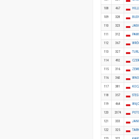
108
467
HILL
109
328
BUDY
110
323
JASI
111
312
PAW
112
367
WRÓ
113
327
TURL
114
492
CZER
115
316
ZEM
116
360
WNO
117
381
KOC
118
357
STE
119
464
WIĘ
120
2074
POTO
121
333
JAN
122
325
TAR
123
322
KARC