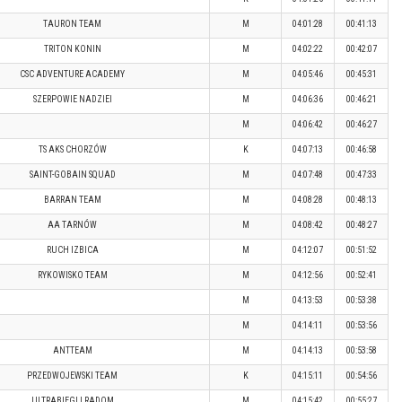
TAURON TEAM
M
04:01:28
00:41:13
TRITON KONIN
M
04:02:22
00:42:07
CSC ADVENTURE ACADEMY
M
04:05:46
00:45:31
SZERPOWIE NADZIEI
M
04:06:36
00:46:21
M
04:06:42
00:46:27
TS AKS CHORZÓW
K
04:07:13
00:46:58
SAINT-GOBAIN SQUAD
M
04:07:48
00:47:33
BARRAN TEAM
M
04:08:28
00:48:13
AA TARNÓW
M
04:08:42
00:48:27
RUCH IZBICA
M
04:12:07
00:51:52
RYKOWISKO TEAM
M
04:12:56
00:52:41
M
04:13:53
00:53:38
M
04:14:11
00:53:56
ANTTEAM
M
04:14:13
00:53:58
PRZEDWOJEWSKI TEAM
K
04:15:11
00:54:56
ULTRABIEGLI RADOM
M
04:15:42
00:55:27