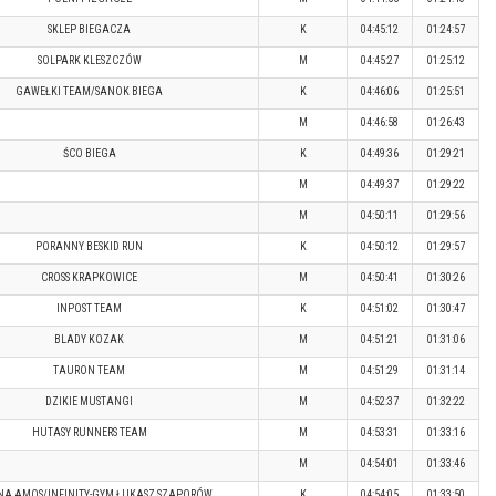
SKLEP BIEGACZA
K
04:45:12
01:24:57
SOLPARK KLESZCZÓW
M
04:45:27
01:25:12
GAWEŁKI TEAM/SANOK BIEGA
K
04:46:06
01:25:51
M
04:46:58
01:26:43
ŚCO BIEGA
K
04:49:36
01:29:21
M
04:49:37
01:29:22
M
04:50:11
01:29:56
PORANNY BESKID RUN
K
04:50:12
01:29:57
CROSS KRAPKOWICE
M
04:50:41
01:30:26
INPOST TEAM
K
04:51:02
01:30:47
BLADY KOZAK
M
04:51:21
01:31:06
TAURON TEAM
M
04:51:29
01:31:14
DZIKIE MUSTANGI
M
04:52:37
01:32:22
HUTASY RUNNERS TEAM
M
04:53:31
01:33:16
M
04:54:01
01:33:46
NA AMOS/INFINITY-GYM ŁUKASZ SZAPORÓW
K
04:54:05
01:33:50