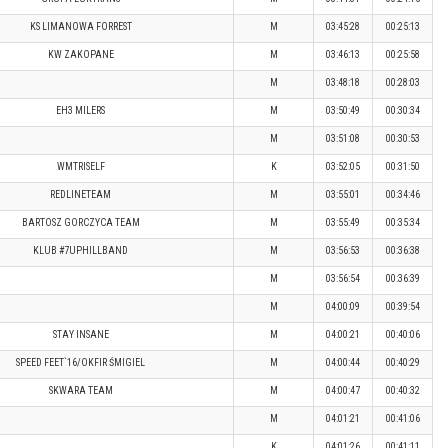
KS LIMANOWA FORREST
M
03:45:28
00:25:13
KW ZAKOPANE
M
03:46:13
00:25:58
M
03:48:18
00:28:03
EH3 MILERS
M
03:50:49
00:30:34
M
03:51:08
00:30:53
WMTRISELF
K
03:52:05
00:31:50
REDLINETEAM
M
03:55:01
00:34:46
BARTOSZ GORCZYCA TEAM
M
03:55:49
00:35:34
KLUB #7UPHILLBAND
M
03:56:53
00:36:38
M
03:56:54
00:36:39
M
04:00:09
00:39:54
STAY INSANE
M
04:00:21
00:40:06
SPEED FEET`16/OKFIR ŚMIGIEL
M
04:00:44
00:40:29
SKWARA TEAM
M
04:00:47
00:40:32
M
04:01:21
00:41:06
K
04:01:26
00:41:11