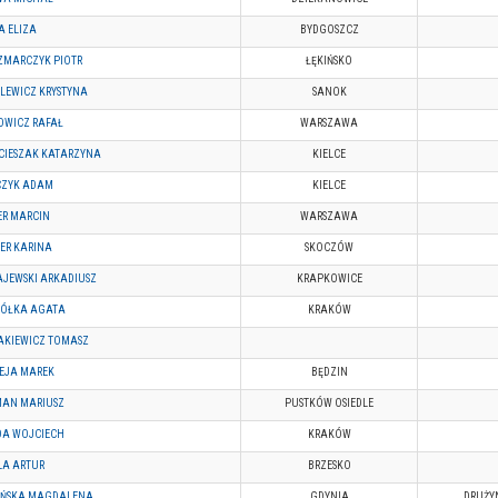
A ELIZA
BYDGOSZCZ
ZMARCZYK PIOTR
ŁĘKIŃSKO
LEWICZ KRYSTYNA
SANOK
OWICZ RAFAŁ
WARSZAWA
CIESZAK KATARZYNA
KIELCE
CZYK ADAM
KIELCE
ER MARCIN
WARSZAWA
ER KARINA
SKOCZÓW
JEWSKI ARKADIUSZ
KRAPKOWICE
ÓŁKA AGATA
KRAKÓW
AKIEWICZ TOMASZ
EJA MAREK
BĘDZIN
MAN MARIUSZ
PUSTKÓW OSIEDLE
DA WOJCIECH
KRAKÓW
LA ARTUR
BRZESKO
IŃSKA MAGDALENA
GDYNIA
DRUŻY