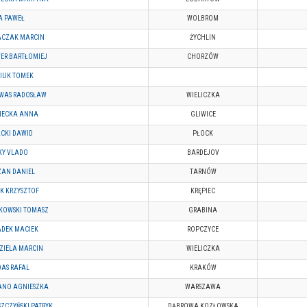
A PAWEŁ
WOLBROM
ACZAK MARCIN
ŻYCHLIN
ER BARTŁOMIEJ
CHORZÓW
PIUK TOMEK
WAS RADOSŁAW
WIELICZKA
NIECKA ANNA
GLIWICE
CKI DAWID
PŁOCK
KY VLADO
BARDEJOV
ZAN DANIEL
TARNÓW
K KRZYSZTOF
KRĘPIEC
KOWSKI TOMASZ
GRABINA
ADEK MACIEK
ROPCZYCE
ZIELA MARCIN
WIELICZKA
AS RAFAL
KRAKÓW
ANO AGNIESZKA
WARSZAWA
ZCZYŃSKI PATRYK
DĄBROWA KOZŁOWSKA