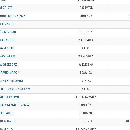
ŻEK PIOTR
PRZEMYŚL
CHURA MAGDALENA
CHORZÓW
C
EK MACIEJ
RSKI MIRON
BOCHNIA
ŃSKI ROBERT
WARSZAWA
RA MICHAŁ
KIELCE
ACKI ADAM
WARSZAWA
AJ GRZEGORZ
WIELICZKA
NAWSKI MARCIN
SKAWICA
CZNY BARTŁOMIEJ
MIELEC
CIECHOWSKI JAROSŁAW
KIELCE
WIEC SŁAWOMIR
BIÓRKÓW MAŁY
HAJSKA MAŁGORZATA
KRAKÓW
CEL PAWEL
TENCZYN
UDA JAKUB
BOCHNIA
GL
WA MICHAŁ
DZIEKANOWICE