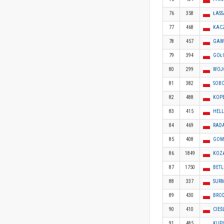
76
358
ŁASS
77
468
KAC
78
457
GAW
79
394
GOŁ
80
299
WOJ
81
382
SOB
82
488
KOP
83
415
HELL
84
469
RADA
85
408
GOM
86
1849
KOZ
87
1750
BETL
88
337
SUR
89
430
BRO
90
410
CIEŚ
91
485
KUP