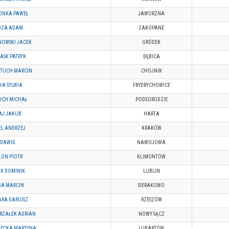
ONKA PAWEŁ
JAWORZNA
OZA ADAM
ZAKOPANE
NOWSKI JACEK
GRÓDEK
ASK PATRYK
DĘBICA
TUCH MARCIN
CHOJNIK
KA SYLWIA
FRYDRYCHOWICE
UCH MICHAŁ
PODEGRODZIE
AJ JAKUB
HARTA
EL ANDRZEJ
KRAKÓW
 DAWID
NAWOJOWA
ON PIOTR
KLIMONTÓW
K DOMINIK
LUBLIN
GA MARCIN
SIERAKOWO
RA DARIUSZ
RZESZÓW
RZAŁEK ADRIAN
NOWY SĄCZ
NECKA MARTYNA
LUBARTÓW