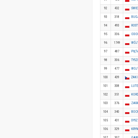
92
432
ŚWI
93
318
BUG
94
493
ROS
95
336
ODOL
96
1749
WÓJ
97
487
PIĘT
98
306
TYS
99
477
WOJ
100
439
ŽAK 
101
308
LUTE
102
351
KOR
103
376
ZAR
104
340
BOC
105
431
DYSZ
106
329
KRYN
107
307
GAWR