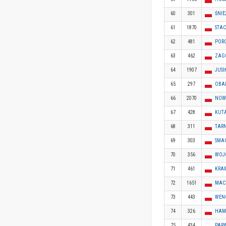
60
301
ŚNIE
61
1870
STA
62
481
PORC
63
462
ZAGÓ
64
1907
JUSI
65
297
OBA
66
2070
NOW
67
428
KUT
68
311
TAR
69
303
SMA
70
356
WOJ
71
461
KRA
72
1651
MAC
73
443
WEN
74
326
HAM
75
434
PAR