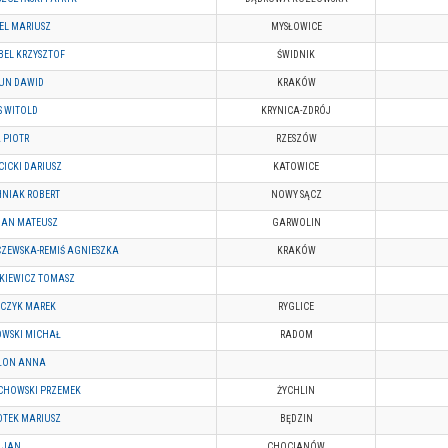
EL MARIUSZ
MYSŁOWICE
EL KRZYSZTOF
ŚWIDNIK
UN DAWID
KRAKÓW
S WITOLD
KRYNICA-ZDRÓJ
 PIOTR
RZESZÓW
ICKI DARIUSZ
KATOWICE
NIAK ROBERT
NOWY SĄCZ
MAN MATEUSZ
GARWOLIN
ZEWSKA-REMIŚ AGNIESZKA
KRAKÓW
KIEWICZ TOMASZ
ŃCZYK MAREK
RYGLICE
OWSKI MICHAŁ
RADOM
ŁON ANNA
CHOWSKI PRZEMEK
ŻYCHLIN
OTEK MARIUSZ
BĘDZIN
 JAN
CHOCIANÓW