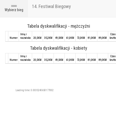
14. Festiwal Biegowy
Toggle
Wybierz bieg
navigation
Tabela dyskwalifikacji - mężczyźni
Imię i
Czas
Numer
nazwisko
20,5KM
35,2KM
49,5KM
61,0KM
72,0KM
81,0KM
89,0KM
brutto
Tabela dyskwalifikacji - kobiety
Imię i
Czas
Numer
nazwisko
20,5KM
35,2KM
49,5KM
61,0KM
72,0KM
81,0KM
89,0KM
brutto
Loading time: 0.0035240650177002