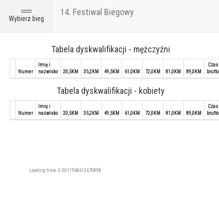
14. Festiwal Biegowy
Toggle
Wybierz bieg
navigation
Tabela dyskwalifikacji - mężczyźni
Imię i
Czas
Numer
nazwisko
20,5KM
35,2KM
49,5KM
61,0KM
72,0KM
81,0KM
89,0KM
brutto
Tabela dyskwalifikacji - kobiety
Imię i
Czas
Numer
nazwisko
20,5KM
35,2KM
49,5KM
61,0KM
72,0KM
81,0KM
89,0KM
brutto
Loading time: 0.0011968612670898