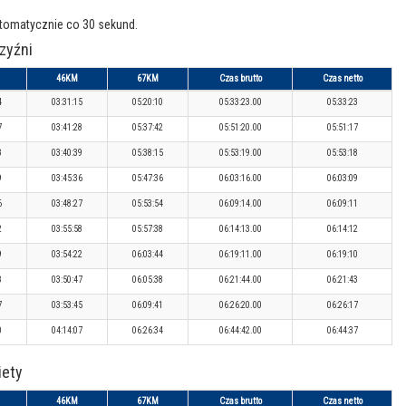
utomatycznie co 30 sekund.
zyźni
46KM
67KM
Czas brutto
Czas netto
4
03:31:15
05:20:10
05:33:23.00
05:33:23
7
03:41:28
05:37:42
05:51:20.00
05:51:17
3
03:40:39
05:38:15
05:53:19.00
05:53:18
9
03:45:36
05:47:36
06:03:16.00
06:03:09
6
03:48:27
05:53:54
06:09:14.00
06:09:11
2
03:55:58
05:57:38
06:14:13.00
06:14:12
9
03:54:22
06:03:44
06:19:11.00
06:19:10
8
03:50:47
06:05:38
06:21:44.00
06:21:43
7
03:53:45
06:09:41
06:26:20.00
06:26:17
0
04:14:07
06:26:34
06:44:42.00
06:44:37
iety
46KM
67KM
Czas brutto
Czas netto