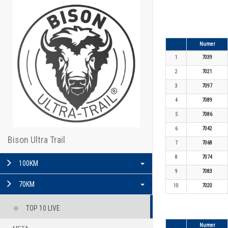
Numer
1
7039
2
7021
3
7097
4
7089
5
7086
6
7042
Bison Ultra Trail
7
7068
8
7074
100KM
9
7083
70KM
10
7020
TOP 10 LIVE
Numer