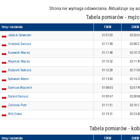
Strona nie wymaga odświeżania. Aktualizuje się a
Tabela pomiarów - mężc
Imię i nazwisko
15KM
26KM
Jakacki Sylwester
01:07:20
02:02:0
Grzebski Dariusz
01:11:38
02:08:2
Kurowski Maciej
01:11:48
02:10:1
Wapiński Maciej
01:13:52
02:11:4
Budynek Tadeusz
01:12:28
02:11:0
Sękowski Adam
01:15:30
02:16:1
Szymura Wojciech
01:08:05
02:07:4
Szelest Dariusz
01:09:47
02:08:0
Zieliński Piotr
01:11:31
02:10:1
Witt Oskar
01:19:51
02:25:4
Tabela pomiarów - kob
Imię i nazwisko
15KM
26KM