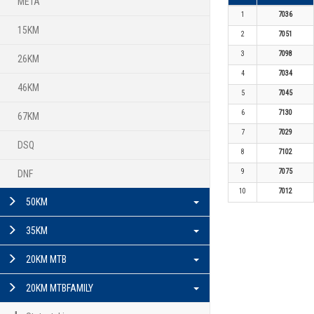
META
1
7036
15KM
2
7051
3
7098
26KM
4
7034
46KM
5
7045
6
7130
67KM
7
7029
DSQ
8
7102
9
7075
DNF
10
7012
50KM
35KM
20KM MTB
20KM MTBFAMILY