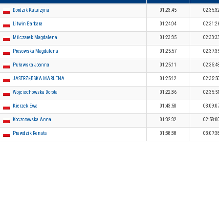
Dordzik Katarzyna
01:23:45
02:35:3
Litwin Barbara
01:24:04
02:31:2
Milczarek Magdalena
01:23:35
02:33:3
Prosowska Magdalena
01:25:57
02:37:3
Puławska Joanna
01:25:11
02:35:4
JASTRZĘBSKA MARLENA
01:25:12
02:35:5
Wojciechowska Dorota
01:22:36
02:35:5
Kierzek Ewa
01:43:50
03:09:0
Koczorowska Anna
01:32:32
02:58:0
Prawdzik Renata
01:38:38
03:07:3