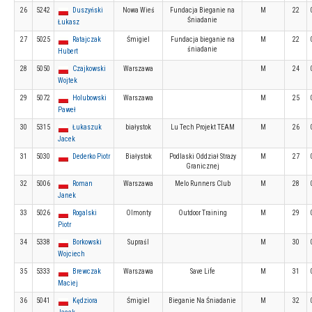
26
5242
Duszyński
Nowa Wieś
Fundacja Bieganie na
M
22
Śniadanie
Łukasz
27
5025
Ratajczak
Śmigiel
Fundacja bieganie na
M
22
śniadanie
Hubert
28
5050
Czajkowski
Warszawa
M
24
Wojtek
29
5072
Holubowski
Warszawa
M
25
Paweł
30
5315
Łukaszuk
białystok
Lu Tech Projekt TEAM
M
26
Jacek
31
5030
Dederko Piotr
Białystok
Podlaski Oddział Straży
M
27
Granicznej
32
5006
Roman
Warszawa
Melo Runners Club
M
28
Janek
33
5026
Rogalski
Olmonty
Outdoor Training
M
29
Piotr
34
5338
Borkowski
Supraśl
M
30
Wojciech
35
5333
Brewczak
Warszawa
Save Life
M
31
Maciej
36
5041
Kędziora
Śmigiel
Bieganie Na Śniadanie
M
32