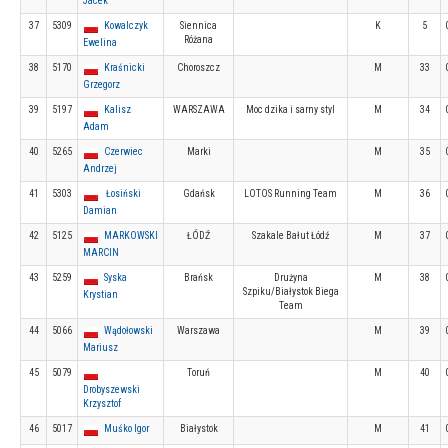
Jacek
37
5309
Kowalczyk
Siennica
K
5
Różana
Ewelina
38
5170
Kraśnicki
Choroszcz
M
33
Grzegorz
39
5197
Kalisz
WARSZAWA
Moc dzika i sarny styl
M
34
Adam
40
5265
Czerwiec
Marki
M
35
Andrzej
41
5303
Łosiński
Gdańsk
LOTOS Running Team
M
36
Damian
42
5125
MARKOWSKI
ŁÓDŹ
Szakale Bałut Łódź
M
37
MARCIN
43
5259
Syska
Brańsk
Drużyna
M
38
Szpiku/Białystok Biega
Krystian
Team
44
5066
Wądołowski
Warszawa
M
39
Mariusz
45
5079
Toruń
M
40
Drobyszewski
Krzysztof
46
5017
Muśko Igor
Białystok
M
41