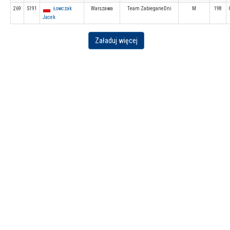
269
5191
Łowczak
Warszawa
Team ZabieganeDni
M
198
Jacek
Załaduj więcej