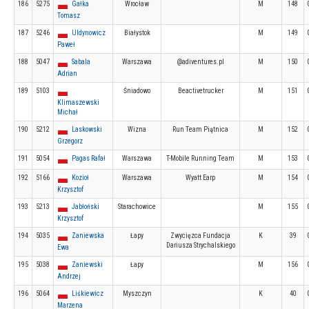
186
5275
Gałka
Wrocław
M
148
Tomasz
187
5246
Uldynowicz
Białystok
M
149
Paweł
188
5047
Sabala
Warszawa
@adiventures.pl
M
150
Adrian
189
5103
Śniadowo
Beactivetrucker
M
151
Klimaszewski
Michał
190
5212
Laskowski
Wizna
Run Team Piątnica
M
152
Grzegorz
191
5054
Pagas Rafał
Warszawa
T-Mobile Running Team
M
153
192
5166
Kozioł
Warszawa
Wyatt Earp
M
154
Krzysztof
193
5213
Jabłoński
Starachowice
M
155
Krzysztof
194
5035
Zaniewska
Łapy
Zwycięzca Fundacja
K
39
Dariusza Strychalskiego
Ewa
195
5038
Zaniewski
Łapy
M
156
Andrzej
196
5064
Liśkiewicz
Myszczyn
K
40
Marzena