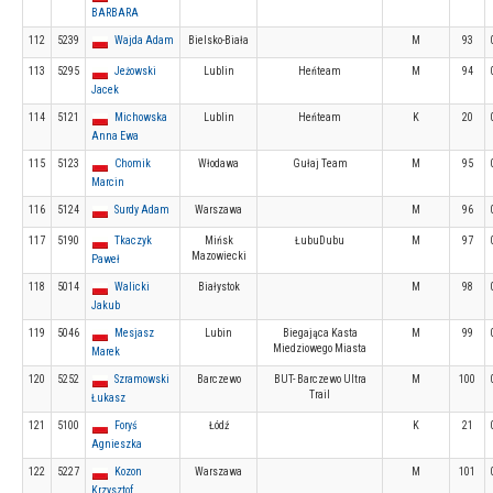
BARBARA
112
5239
Wajda Adam
Bielsko-Biała
M
93
113
5295
Jeżowski
Lublin
Heńteam
M
94
Jacek
114
5121
Michowska
Lublin
Heńteam
K
20
Anna Ewa
115
5123
Chomik
Włodawa
Gułaj Team
M
95
Marcin
116
5124
Surdy Adam
Warszawa
M
96
117
5190
Tkaczyk
Mińsk
ŁubuDubu
M
97
Mazowiecki
Paweł
118
5014
Walicki
Białystok
M
98
Jakub
119
5046
Mesjasz
Lubin
Biegająca Kasta
M
99
Miedziowego Miasta
Marek
120
5252
Szramowski
Barczewo
BUT- Barczewo Ultra
M
100
Trail
Łukasz
121
5100
Foryś
Łódź
K
21
Agnieszka
122
5227
Kozon
Warszawa
M
101
Krzysztof