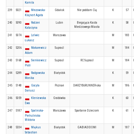
Kamila
239
5021
Mrozowska-
Gdańsk
Nie poddam Cię
K
57
Klajnert Agata
240
5090
Rodzeń
Lubin
Biegająca Kasta
K
58
Miedziowego Miasta
Katarzyna
241
5074
Lelwic
Warszawa
M
183
Łukasz
242
5206
Makarewicz
Supraśl
M
184
Adam
243
5168
Sienkiewicz
Supraśl
RC Supraśl
M
184
Piotr
244
5289
Radgowska
Białystok
K
59
Monika
245
5148
Gocyla
Poznań
DARZYBóRUNNER-ska
M
186
Dariusz
246
5059
Kleniewska
Grabówka
K
60
Ewa
247
5187
Spalińska-
Warszawa
Spartanie Dzieciom
K
61
Pietrulińska
Wiktoria
248
5334
Miękus
Białystok
GABIADIDOMI
M
187
Sebastian