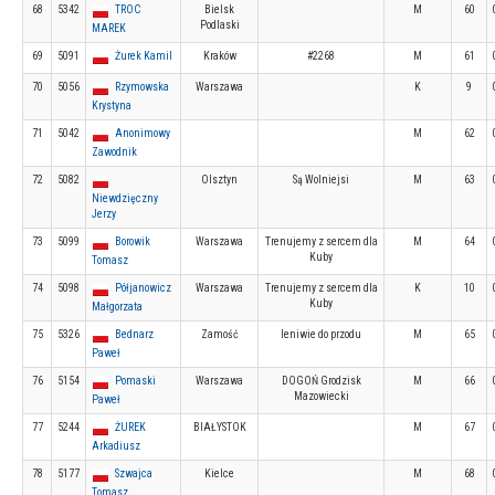
68
5342
TROC
Bielsk
M
60
Podlaski
MAREK
69
5091
Żurek Kamil
Kraków
#2268
M
61
70
5056
Rzymowska
Warszawa
K
9
Krystyna
71
5042
Anonimowy
M
62
Zawodnik
72
5082
Olsztyn
Są Wolniejsi
M
63
Niewdzięczny
Jerzy
73
5099
Borowik
Warszawa
Trenujemy z sercem dla
M
64
Kuby
Tomasz
74
5098
Półjanowicz
Warszawa
Trenujemy z sercem dla
K
10
Kuby
Małgorzata
75
5326
Bednarz
Zamość
leniwie do przodu
M
65
Paweł
76
5154
Pomaski
Warszawa
DOGOŃ Grodzisk
M
66
Mazowiecki
Paweł
77
5244
ŻUREK
BIAŁYSTOK
M
67
Arkadiusz
78
5177
Szwajca
Kielce
M
68
Tomasz