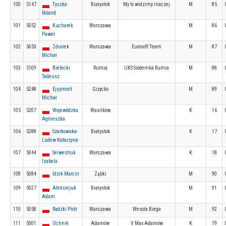
100
5147
Tyszka
Białystok
My to widzimy inaczej
M
85
Roland
101
5052
Kucharek
Warszawa
M
86
Paweł
102
5053
Zdunek
Warszawa
Eurosoft Team
M
87
Michał
103
5109
Bielecki
Rumia
UKS Siódemka Rumia
M
88
Tadeusz
104
5248
Ejsymont
Giżycko
M
89
Michał
105
5207
Wojewódzka
Wasilków
K
16
Agnieszka
106
5288
Szarkowska-
Białystok
K
17
Ludew Katarzyna
107
5044
Selwestruk
Warszawa
K
18
Izabela
108
5084
Idzik Marcin
Ząbki
M
90
109
5027
Aleksiejuk
Białystok
M
91
Adam
110
5058
Radzki Piotr
Warszawa
Wesoła Biega
M
92
111
5001
Ochnik
Adamów
V Max Adamów
K
19