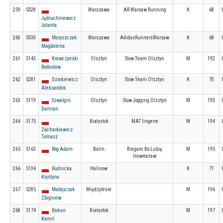
259
5328
Warszawa
AR Warsaw Running
K
68
Jędruchniewicz
Jolanta
260
5330
Maryszczak
Warszawa
AdidasRunnersWarsaw
K
68
Magdalena
261
5143
Krawczyński
Olsztyn
Slow Team Olsztyn
M
192
Radosław
262
5281
Dziakiewicz
Olsztyn
Slow Team Olsztyn
K
70
Aleksandra
263
5119
Szwalgin
Olsztyn
Slow Jogging Olsztyn
M
193
Damian
264
5175
Białystok
MAT lingerie
M
194
Zacharkiewicz
Tomasz
265
5163
Róg Adam
Balin
Biegam Bo Lubię
M
195
Inowrocław
266
5134
Rudnicka
Halinow
K
71
Krystyna
267
5285
Madajczak
Międzylesie
M
196
Zbigniew
268
5174
Bakun
Białystok
M
197
Kamil