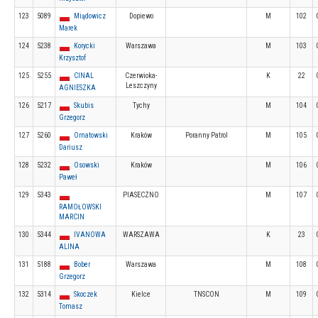
123
5089
Miądowicz
Dopiewo
M
102
Marek
124
5238
Korycki
Warszawa
M
103
Krzysztof
125
5255
CINAL
Czerwioka-
K
22
Leszczyny
AGNIESZKA
126
5217
Skubis
Tychy
M
104
Grzegorz
127
5260
Ornatowski
Kraków
Poranny Patrol
M
105
Dariusz
128
5232
Osowski
Kraków
M
106
Paweł
129
5343
PIASECZNO
M
107
RAMOŁOWSKI
MARCIN
130
5344
IVANOWA
WARSZAWA
K
23
ALINA
131
5188
Bober
Warszawa
M
108
Grzegorz
132
5314
Skoczek
Kielce
TNSCON
M
109
Tomasz