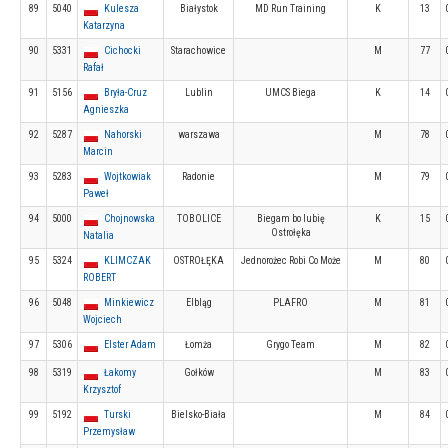
89
5040
Kulesza
Białystok
MD Run Training
K
13
Katarzyna
90
5331
Cichocki
Starachowice
M
77
Rafał
91
5156
Bryła-Cruz
Lublin
UMCS Biega
K
14
Agnieszka
92
5287
Nahorski
warszawa
M
78
Marcin
93
5283
Wojtkowiak
Radonie
M
79
Paweł
94
5000
Chojnowska
TOBOLICE
Biegam bo lubię
K
15
Ostrołęka
Natalia
95
5324
KLIMCZAK
OSTROŁĘKA
Jednorożec Robi Co Może
M
80
ROBERT
96
5048
Minkiewicz
Elbląg
PLAFRO
M
81
Wojciech
97
5306
Elster Adam
Łomża
Grygo Team
M
82
98
5319
Łakomy
Gołków
M
83
Krzysztof
99
5192
Turski
Bielsko-Biała
M
84
Przemysław