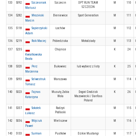
133
5092
Szczesniak
Szczecin
DPT RUN TEAM
M
110
SZCZECIN
Mariusz
134
5282
Mroziński
Bieniewice
Sport Generation
M
111
Marcin
135
5118
Sapierzyński
Łochów
M
112
Adam
136
5219
Roik Maciej
Pobiedziska
Motodziady
M
113
137
5235
Chojnice
K
24
Kwiatkowska
Beata
138
5320
Perz
Bukowiec
lub wybierz z listy
K
25
Marzenna
139
5093
Selwestruk
Warszawa
M
114
Tomasz
140
5023
Fajnas
Musuły, Żabia
Dogoń Grodzisk
K
26
Wola
Mazowiecki / Danfoss
Katarzyna
Poland
141
5337
Sokołek
Radzyń
M
115
Podlaski
Łukasz
142
5036
Wójciuk
Wieliszew
M
116
Paweł
143
5133
Surman
Pustków
Dzikie Mustangi
M
117