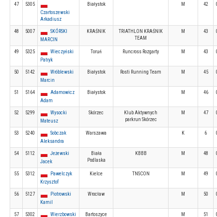
47
5305
Białystok
M
42
Czartoszewski
Arkadiusz
48
5007
SKÓRSKI
KRAŚNIK
TRIATHLON KRAŚNIK
M
43
TEAM
MARCIN
49
5325
Wieczyński
Toruń
Runcross Rozgarty
M
43
Patryk
50
5142
Wróblewski
Białystok
Rosti Running Team
M
45
Marcin
51
5164
Adamowicz
Białystok
M
46
Adam
52
5299
Wysocki
Skórzec
Klub Aktywnych
M
47
parkrun Skórzec
Mateusz
53
5240
Sobczak
Warszawa
K
6
Aleksandra
54
5112
Jeżewski
Biała
KBBB
M
48
Podlaska
Jacek
55
5312
Pawelczyk
Kielce
TNSCON
M
49
Krzysztof
56
5127
Piotrowski
Wrocław
M
50
Kamil
57
5302
Wierzbowski
Bartoszyce
M
51