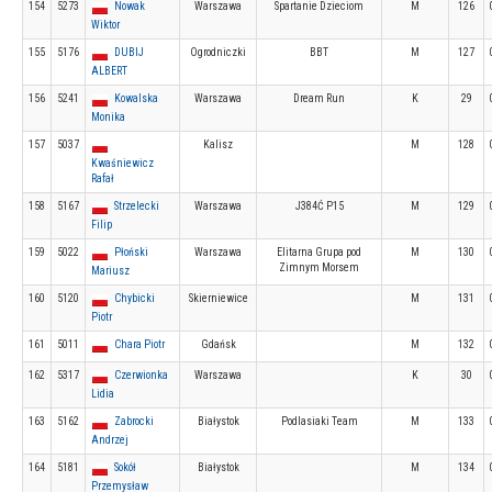
154
5273
Nowak
Warszawa
Spartanie Dzieciom
M
126
Wiktor
155
5176
DUBIJ
Ogrodniczki
BBT
M
127
ALBERT
156
5241
Kowalska
Warszawa
Dream Run
K
29
Monika
157
5037
Kalisz
M
128
Kwaśniewicz
Rafał
158
5167
Strzelecki
Warszawa
J384Ć P15
M
129
Filip
159
5022
Płoński
Warszawa
Elitarna Grupa pod
M
130
Zimnym Morsem
Mariusz
160
5120
Chybicki
Skierniewice
M
131
Piotr
161
5011
Chara Piotr
Gdańsk
M
132
162
5317
Czerwionka
Warszawa
K
30
Lidia
163
5162
Zabrocki
Białystok
Podlasiaki Team
M
133
Andrzej
164
5181
Sokół
Białystok
M
134
Przemysław