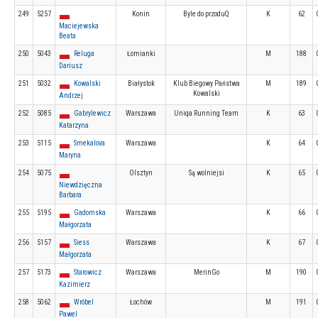
249
5257
Konin
Byle do przoduQ
K
62
Maciejewska
Beata
250
5043
Reluga
Łomianki
M
188
Dariusz
251
5032
Kowalski
Białystok
Klub Biegowy Państwa
M
189
Kowalski
Andrzej
252
5085
Gabrylewicz
Warszawa
Uniqa Running Team
K
63
Katarzyna
253
5115
Smekalova
Warszawa
K
64
Maryna
254
5075
Olsztyn
Są wolniejsi
K
65
Niewdzięczna
Barbara
255
5195
Gadomska
Warszawa
K
66
Małgorzata
256
5157
Siess
Warszawa
K
67
Małgorzata
257
5173
Starowicz
Warszawa
MerinGo
M
190
Kazimierz
258
5062
Wróbel
Łochów
M
191
Pawel