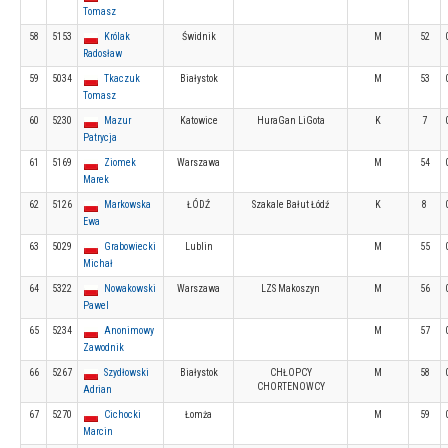
Tomasz
58
5153
Królak
Świdnik
M
52
Radosław
59
5034
Tkaczuk
Białystok
M
53
Tomasz
60
5230
Mazur
Katowice
HuraGan LiGota
K
7
Patrycja
61
5169
Ziomek
Warszawa
M
54
Marek
62
5126
Markowska
ŁÓDŹ
Szakale Bałut Łódź
K
8
Ewa
63
5029
Grabowiecki
Lublin
M
55
Michał
64
5322
Nowakowski
Warszawa
LZS Makoszyn
M
56
Pawel
65
5234
Anonimowy
M
57
Zawodnik
66
5267
Szydłowski
Białystok
CHŁOPCY
M
58
CHORTENOWCY
Adrian
67
5270
Cichocki
Łomża
M
59
Marcin