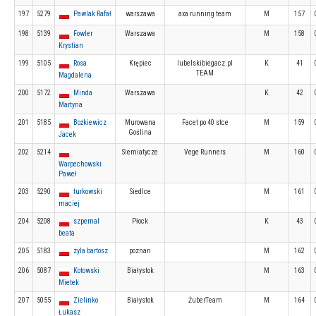
197
5279
Pawlak Rafał
warszawa
axa running team
M
157
198
5139
Fowler
Warszawa
M
158
Krystian
199
5105
Rosa
Krępiec
lubelskibiegacz.pl
K
41
TEAM
Magdalena
200
5172
Minda
Warszawa
K
42
Martyna
201
5185
Bożkiewicz
Murowana
Facet po 40 stce
M
159
Goślina
Jacek
202
5214
Siemiatycze
Vege Runners
M
160
Warpechowski
Paweł
203
5290
turkowski
Siedlce
M
161
maciej
204
5208
szpernal
Płock
K
43
beata
205
5183
zyla bartosz
poznan
M
162
206
5087
Kotowski
Białystok
M
163
Mietek
207
5055
Zielinko
Białystok
ŻuberTeam
M
164
Łukasz