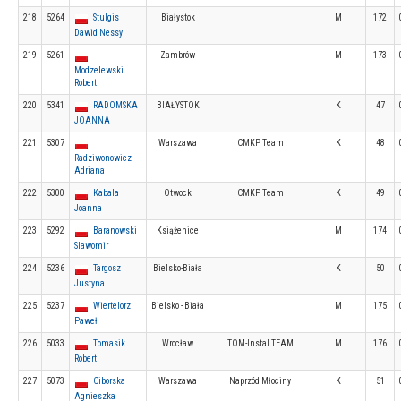
218
5264
Stulgis
Białystok
M
172
Dawid Nessy
219
5261
Zambrów
M
173
Modzelewski
Robert
220
5341
RADOMSKA
BIAŁYSTOK
K
47
JOANNA
221
5307
Warszawa
CMKP Team
K
48
Radziwonowicz
Adriana
222
5300
Kabala
Otwock
CMKP Team
K
49
Joanna
223
5292
Baranowski
Książenice
M
174
Slawomir
224
5236
Targosz
Bielsko-Biała
K
50
Justyna
225
5237
Wiertelorz
Bielsko - Biała
M
175
Paweł
226
5033
Tomasik
Wrocław
TOM-Instal TEAM
M
176
Robert
227
5073
Ciborska
Warszawa
Naprzód Młociny
K
51
Agnieszka