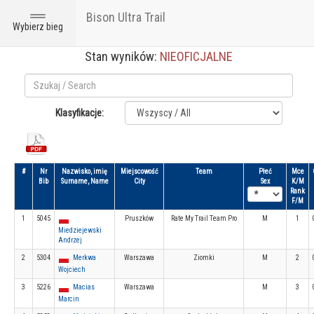
Bison Ultra Trail
Toggle
Wybierz bieg
navigation
Stan wyników:
NIEOFICJALNE
Klasyfikacje:
#
Nr
Nazwisko, imię
Miejscowość
Team
Płeć
Mce
Bib
Surname, Name
City
Sex
K/M
Rank
F/M
1
5045
Pruszków
Rate My Trail Team Pro
M
1
Miedziejewski
Andrzej
2
5304
Merkwa
Warszawa
Ziomki
M
2
Wojciech
3
5226
Macias
Warszawa
M
3
Marcin