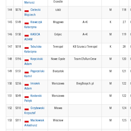
Osiedle
Mariusz
144
5076
Cielecki
Łódź
M
118
Wojciech
145
5149
Krawczyk
Mrągowo
A+K
K
27
Katarzyna
146
5150
KASICA
Grójec
A+K
M
119
ADAM
147
5018
Tabulska
Terespol
KB Szuracz Terespol
K
28
Katarzyna
148
5196
Koryciński
Nowe Opole
TeamCfsRunCrew
M
120
Adam
149
5151
Pogorzelski
Białystok
M
121
Kamil
150
5256
Imiołek
Warszawa
BiegBosych.pl
M
122
Adam
151
5049
Kostarski
Warszawa
M
122
Patryk
152
5310
Grzybowski
Mława
M
124
Krzysztof
153
5311
Maćkowiak
Wrocław
M
125
Arkadiusz