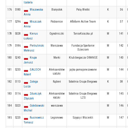
Izabela
176
5180
Wiazowska
Białystok
Palę Wrotki
K
36
Anna
177
5296
Miszczak
Pabianice
Aflofarm Active Team
K
37
Anna
178
5028
Kierus
Ogrodniczki
TaniaKsiazka.pl
M
141
Łukasz
179
5186
Pietruliński
Warszawa
Fundacja Spartanie
M
142
Dzieciom
Mateusz
180
5243
Krupa
Marki
Klub biegacza ORANGE
M
143
Janusz
181
5233
GALOCH
Aleksandrów
jajka pomajonezowane
M
144
Łódzki
Robert
182
5113
Zalega
Rąbień
Sobotnia Grupa Biegowa
K
38
Luiza
183
5116
Zduńczyk
Aleksandrów
Sobotnia Grupa Biegowa
M
145
łódzki
LZG
Zbyszek
184
5323
Golebiowski
warszawa
M
146
Michal
185
5220
Rusinowicz
Legionowo
Szypcy i Wściekli
M
147
Tomasz