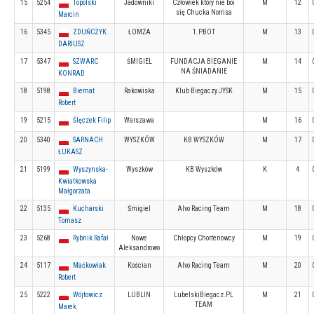
15
5254
Topolski
Jadowniki
Człowiek który nie boi
M
12
się Chucka Norrisa
Marcin
16
5345
ZDUŃCZYK
ŁOMŻA
1.PBOT
M
13
DARIUSZ
17
5347
SZWARC
ŚMIGIEL
FUNDACJA BIEGANIE
M
14
NA ŚNIADANIE
KONRAD
18
5198
Biernat
Rakowiska
Klub Biegaczy JYSK
M
15
Robert
19
5215
Ślęczek Filip
Warszawa
M
16
20
5340
SARNACH
WYSZKÓW
KB WYSZKÓW
M
17
ŁUKASZ
21
5199
Wyszynska-
Wyszków
KB Wyszków
K
4
Kwiatkowska
Małgorzata
22
5135
Kucharski
Śmigiel
Alvo Racing Team
M
18
Tomasz
23
5268
Rybnik Rafał
Nowe
Chłopcy Chortenowcy
M
19
Aleksandrowo
24
5117
Maćkowiak
Kościan
Alvo Racing Team
M
20
Robert
25
5222
Wójtowicz
LUBLIN
LubelskiBiegacz.PL
M
21
TEAM
Marek