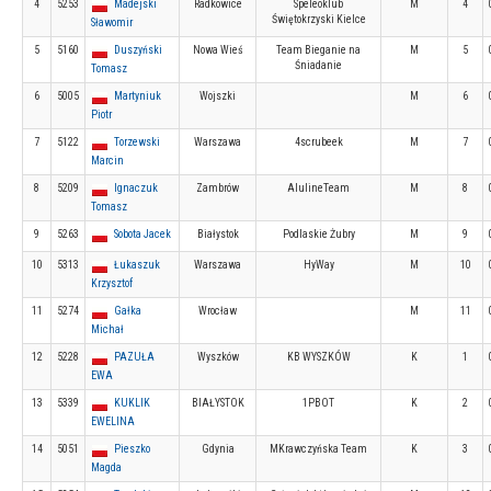
4
5253
Madejski
Radkowice
Speleoklub
M
4
Świętokrzyski Kielce
Sławomir
5
5160
Duszyński
Nowa Wieś
Team Bieganie na
M
5
Śniadanie
Tomasz
6
5005
Martyniuk
Wojszki
M
6
Piotr
7
5122
Torzewski
Warszawa
4scrubeek
M
7
Marcin
8
5209
Ignaczuk
Zambrów
AlulineTeam
M
8
Tomasz
9
5263
Sobota Jacek
Białystok
Podlaskie Żubry
M
9
10
5313
Łukaszuk
Warszawa
HyWay
M
10
Krzysztof
11
5274
Gałka
Wrocław
M
11
Michał
12
5228
PAZUŁA
Wyszków
KB WYSZKÓW
K
1
EWA
13
5339
KUKLIK
BIAŁYSTOK
1PBOT
K
2
EWELINA
14
5051
Pieszko
Gdynia
MKrawczyńska Team
K
3
Magda