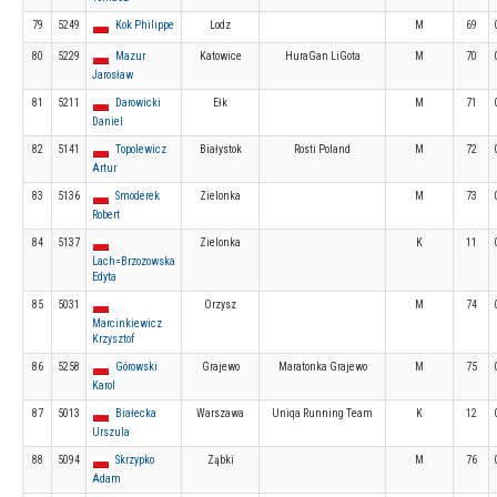
79
5249
Kok Philippe
Lodz
M
69
80
5229
Mazur
Katowice
HuraGan LiGota
M
70
Jarosław
81
5211
Darowicki
Ełk
M
71
Daniel
82
5141
Topolewicz
Białystok
Rosti Poland
M
72
Artur
83
5136
Smoderek
Zielonka
M
73
Robert
84
5137
Zielonka
K
11
Lach=Brzozowska
Edyta
85
5031
Orzysz
M
74
Marcinkiewicz
Krzysztof
86
5258
Górowski
Grajewo
Maratonka Grajewo
M
75
Karol
87
5013
Białecka
Warszawa
Uniqa Running Team
K
12
Urszula
88
5094
Skrzypko
Ząbki
M
76
Adam