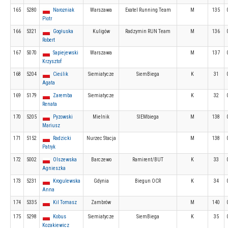
165
5280
Narożniak
Warszawa
Exatel Running Team
M
135
Piotr
166
5321
Gogłuska
Kuligów
Radzymin RUN Team
M
136
Robert
167
5070
Sapiejewski
Warszawa
M
137
Krzysztof
168
5204
Cieślik
Siemiatycze
SiemBiega
K
31
Agata
169
5179
Zaremba
Siemiatycze
K
32
Renata
170
5205
Pyzowski
Mielnik
SIEMbiega
M
138
Mariusz
171
5152
Radzicki
Nurzec Stacja
M
138
Patryk
172
5002
Olszewska
Barczewo
Ramirent/BUT
K
33
Agnieszka
173
5231
Krogulewska
Gdynia
Biegun OCR
K
34
Anna
174
5335
Kil Tomasz
Zambrów
M
140
175
5298
Kobus
Siemiatycze
SiemBiega
K
35
Kozakiewicz