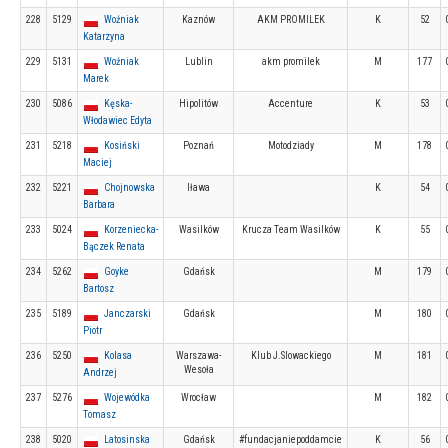
228
5129
Woźniak
Kaznów
AKM PROMILEK
K
52
Katarzyna
229
5131
Woźniak
Lublin
akm promilek
M
177
Marek
230
5086
Kęska-
Hipolitów
Accenture
K
53
Włodawiec Edyta
231
5218
Kosiński
Poznań
Motodziady
M
178
Maciej
232
5221
Chojnowska
Iława
K
54
Barbara
233
5024
Korzeniecka-
Wasilków
Krucza Team Wasilków
K
55
Bączek Renata
234
5262
Goyke
Gdańsk
M
179
Bartosz
235
5189
Janczarski
Gdańsk
M
180
Piotr
236
5250
Kolasa
Warszawa-
Klub J.Slowackiego
M
181
Wesoła
Andrzej
237
5276
Wojewódka
Wrocław
M
182
Tomasz
238
5020
Latosinska
Gdańsk
#fundacjaniepoddamcie
K
56