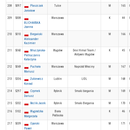
208
5097
Plaszczak
Tulce
M
165
Jarosław
209
5008
Warszawa
K
44
BLICHARSKA
Joanna
210
5010
Biegański
Warszawa
M
166
Aleksander
Kazimier
211
5060
Mruczyńska-
Węgrów
Devi Himal Team /
K
45
Aktywni Węgrów
Pietruczanis
Katarzyna
212
5069
Puchała
Warszawa
Naprzód Młociny
M
167
Mariusz
213
5336
Żukiewicz
Lublin
LIDL
M
168
Konrad
214
5297
Czyrnek
Rybnik
Smaki biegania
M
169
Dariusz
215
5332
Reclik Jacek
Rybnik
Smaki Biegania
M
170
216
5102
Wągrodzka
Biała
K
46
Podlaska
Małgorzata
217
5039
Oporski
Warszawa
M
171
Paweł