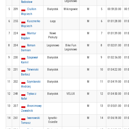
Legionowo
Radosław
5
209
Ciulkin
Białystok
Wikingowie
M
5
00:59:20.00
00:
Wojciech
6
255
Kusznerko
Łapy
M
6
01:01:28.00
01:
Wojciech
7
224
Mantur
Nowe
M
7
01:01:39.00
01:
Piekuty
Bogdan
8
204
Roman
Legionowo
Bike Fun
M
8
01:02:01.00
01:
Legionowo
Damian
9
230
Szapował
Białystok
M
9
01:02:56.00
01:
Kamil
10
231
Tołwiński
Białystok
M
10
01:04:22.00
01:
Bartosz
11
202
Szymborski
Białystok
M
11
01:04:19.00
01:
Andrzej
12
248
Trykacz
Białystok
VELUX
M
12
01:04:50.00
01:
Rafał
13
207
Anonimowy
M
13
01:05:01.00
01:
Zawodnik
14
261
Iwanowski
Ignatki-
M
14
01:06:18.00
01:
Osiedle
Tomasz