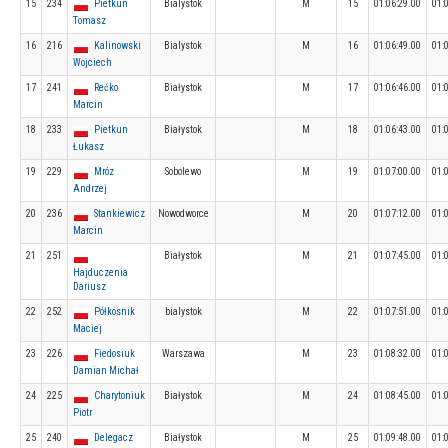
15
234
Pietkun
Bialystok
M
15
01:06:29.00
01:
Tomasz
16
216
Kalinowski
Bialystok
M
16
01:06:49.00
01:
Wojciech
17
241
Rećko
Białystok
M
17
01:06:46.00
01:
Marcin
18
233
Pietkun
Białystok
M
18
01:06:43.00
01:
Łukasz
19
229
Mróz
Sobolewo
M
19
01:07:00.00
01:
Andrzej
20
236
Stankiewicz
Nowodworce
M
20
01:07:12.00
01:
Marcin
21
251
Białystok
M
21
01:07:45.00
01:
Hajduczenia
Dariusz
22
252
Półkosnik
bialystok
M
22
01:07:51.00
01:
Maciej
23
226
Fiedosiuk
Warszawa
M
23
01:08:32.00
01:
Damian Michał
24
225
Charytoniuk
Białystok
M
24
01:08:45.00
01:
Piotr
25
240
Delegacz
Białystok
M
25
01:09:48.00
01: