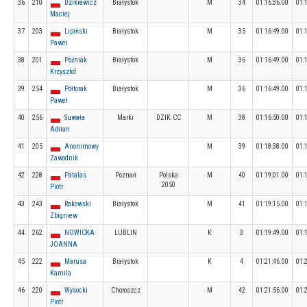
36
210
Dzikiewicz
Białystok
M
34
01:16:36.00
01:
Maciej
37
203
Lipiński
Białystok
M
35
01:16:49.00
01:
Paweł
38
201
Poźniak
Białystok
M
36
01:16:49.00
01:
Krzysztof
39
254
Półtorak
Białystok
M
36
01:16:49.00
01:
Paweł
40
256
Suwała
Marki
DZIK.CC
M
38
01:16:50.00
01:
Adrian
41
205
Anonimowy
M
39
01:18:38.00
01:
Zawodnik
42
228
Patalas
Poznań
Polska
M
40
01:19:01.00
01:
2050
Piotr
43
243
Rakowski
Białystok
M
41
01:19:15.00
01:
Zbigniew
44
262
NOWICKA
LUBLIN
K
3
01:19:49.00
01:
JOANNA
45
222
Marusa
Białystok
K
4
01:21:46.00
01:
Kamila
46
220
Wysocki
Choroszcz
M
42
01:21:56.00
01:
Piotr