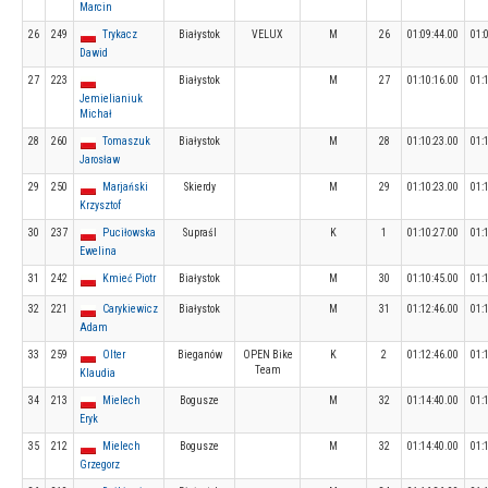
Marcin
26
249
Trykacz
Białystok
VELUX
M
26
01:09:44.00
01:
Dawid
27
223
Białystok
M
27
01:10:16.00
01:
Jemielianiuk
Michał
28
260
Tomaszuk
Białystok
M
28
01:10:23.00
01:
Jarosław
29
250
Marjański
Skierdy
M
29
01:10:23.00
01:
Krzysztof
30
237
Puciłowska
Supraśl
K
1
01:10:27.00
01:
Ewelina
31
242
Kmieć Piotr
Białystok
M
30
01:10:45.00
01:
32
221
Carykiewicz
Białystok
M
31
01:12:46.00
01:
Adam
33
259
Olter
Bieganów
OPEN Bike
K
2
01:12:46.00
01:
Team
Klaudia
34
213
Mielech
Bogusze
M
32
01:14:40.00
01:
Eryk
35
212
Mielech
Bogusze
M
32
01:14:40.00
01:
Grzegorz