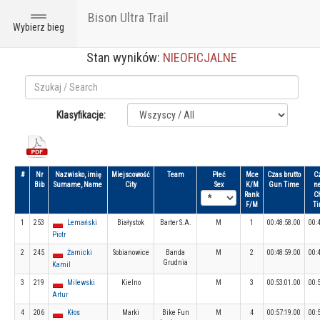
Bison Ultra Trail
Toggle
Wybierz bieg
navigation
Stan wyników:
NIEOFICJALNE
Klasyfikacje:
#
Nr
Nazwisko, imię
Miejscowość
Team
Płeć
Mce
Czas brutto
C
Bib
Surname, Name
City
Sex
K/M
Gun Time
ne
Rank
C
F/M
T
1
253
Lemański
Białystok
Barter S.A.
M
1
00:48:58.00
00:
Piotr
2
245
Żarnicki
Sobianowice
Banda
M
2
00:48:59.00
00:
Grudnia
Kamil
3
219
Milewski
Kielno
M
3
00:53:01.00
00:
Artur
4
206
Kłos
Marki
Bike Fun
M
4
00:57:19.00
00: