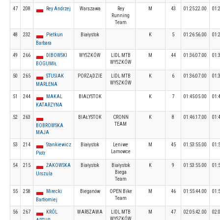
47
208
Rey Andrzej
Warszawa
Rey
M
43
01:25:22.00
01:
Running
Team
48
232
Pietkun
Białystok
K
5
01:26:56.00
01:
Barbara
49
266
DIBOWSKI
WYSZKÓW
LIDL MTB
M
44
01:36:07.00
01:
WYSZKÓW
BOGUMIŁ
50
265
STUSIAK
PORZĄDZIE
LIDL MTB
K
6
01:36:07.00
01:
WYSZKÓW
MARLENA
51
244
MAKAL
BIALYSTOK
K
7
01:45:05.00
01:
KATARZYNA
52
263
BIAŁYSTOK
CRONN
K
8
01:46:17.00
01:
TEAM
BOBROWSKA
MAJA
53
214
Stankiewicz
Białystok
Leniwe
M
45
01:53:55.00
01:
Lamowce
Piotr
54
215
ŻAKOWSKA
Białystok
Białystok
K
9
01:53:55.00
01:
Biega
Urszula
Team
55
258
Mirecki
Bieganów
OPEN Bike
M
46
01:55:44.00
01:
Team
Bartłomiej
56
267
KRÓL
WARSZAWA
LIDL MTB
M
47
02:05:42.00
02:
WYSZKÓW