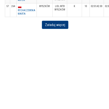
ARTUR
57
264
WYSZKÓW
LIDL MTB
K
10
02:05:42.00
02:
WYSZKÓW
RYCHACZEWSKA
MARTA
Załaduj więcej