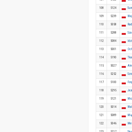
108
5124
Sur
109
5239
Wa
110
5058
Rad
111
5288
Sza
112
5084
Idz
113
5001
Oc
114
5190
Tka
115
5027
Ale
116
5252
Szr
117
5100
For
118
5295
Jeż
119
5121
Mi
120
5014
Wal
121
5089
Mią
122
5046
Mes
123
5217
Sku