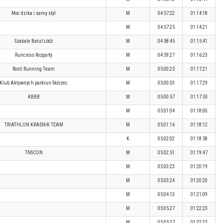
Moc dzika i sarny styl
M
04:57:22
01:14:18
M
04:57:25
01:14:21
Szakale Bałut Łódź
M
04:58:45
01:15:41
Runcross Rozgarty
M
04:59:27
01:16:23
Rosti Running Team
M
05:00:25
01:17:21
Klub Aktywnych parkrun Skórzec
M
05:00:33
01:17:29
KBBB
M
05:00:57
01:17:53
M
05:01:04
01:18:00
TRIATHLON KRAŚNIK TEAM
M
05:01:16
01:18:12
K
05:02:02
01:18:58
TNSCON
M
05:02:51
01:19:47
M
05:03:23
01:20:19
M
05:03:24
01:20:20
M
05:04:13
01:21:09
M
05:05:27
01:22:23
M
05:05:27
01:22:23