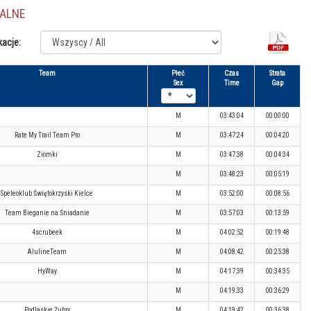
JALNE
kacje:
Team
Płeć
Czas
Strata
Sex
Time
Gap
M
03:43:04
00:00:00
Rate My Trail Team Pro
M
03:47:24
00:04:20
Ziomki
M
03:47:38
00:04:34
M
03:48:23
00:05:19
Speleoklub Świętokrzyski Kielce
M
03:52:00
00:08:56
Team Bieganie na Śniadanie
M
03:57:03
00:13:59
4scrubeek
M
04:02:52
00:19:48
AlulineTeam
M
04:08:42
00:25:38
HyWay
M
04:17:39
00:34:35
M
04:19:33
00:36:29
Podlaskie Żubry
M
04:19:42
00:36:38