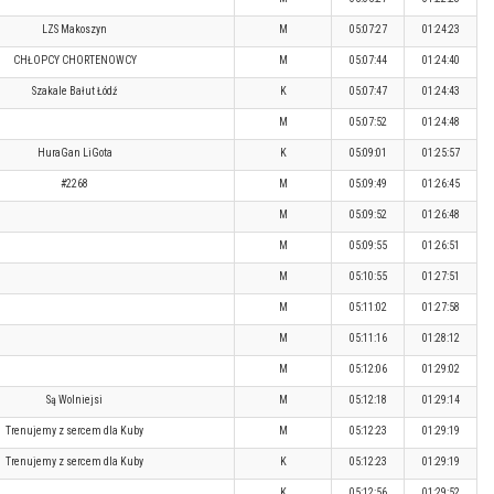
LZS Makoszyn
M
05:07:27
01:24:23
CHŁOPCY CHORTENOWCY
M
05:07:44
01:24:40
Szakale Bałut Łódź
K
05:07:47
01:24:43
M
05:07:52
01:24:48
HuraGan LiGota
K
05:09:01
01:25:57
#2268
M
05:09:49
01:26:45
M
05:09:52
01:26:48
M
05:09:55
01:26:51
M
05:10:55
01:27:51
M
05:11:02
01:27:58
M
05:11:16
01:28:12
M
05:12:06
01:29:02
Są Wolniejsi
M
05:12:18
01:29:14
Trenujemy z sercem dla Kuby
M
05:12:23
01:29:19
Trenujemy z sercem dla Kuby
K
05:12:23
01:29:19
K
05:12:56
01:29:52