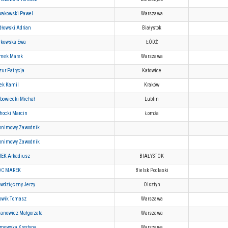
akowski Pawel
Warszawa
dłowski Adrian
Białystok
rkowska Ewa
ŁÓDŹ
mek Marek
Warszawa
ur Patrycja
Katowice
ek Kamil
Kraków
bowiecki Michał
Lublin
hocki Marcin
Łomża
onimowy Zawodnik
onimowy Zawodnik
EK Arkadiusz
BIAŁYSTOK
OC MAREK
Bielsk Podlaski
wdzięczny Jerzy
Olsztyn
owik Tomasz
Warszawa
janowicz Małgorzata
Warszawa
mowska Krystyna
Warszawa