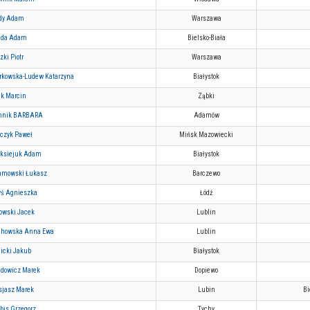
dy Adam
Warszawa
jda Adam
Bielsko-Biała
zki Piotr
Warszawa
rkowska-Ludew Katarzyna
Białystok
ik Marcin
Ząbki
hnik BARBARA
Adamów
czyk Paweł
Mińsk Mazowiecki
ksiejuk Adam
Białystok
amowski Łukasz
Barczewo
yś Agnieszka
Łódź
owski Jacek
Lublin
chowska Anna Ewa
Lublin
icki Jakub
Białystok
dowicz Marek
Dopiewo
jasz Marek
Lubin
Bi
bis Grzegorz
Tychy