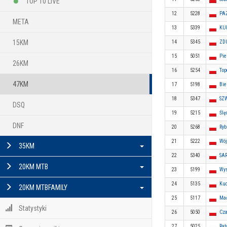
TOP 10 LIVE
12
5228
PA
META
13
5339
KU
15KM
14
5345
ZD
15
5051
Pie
26KM
16
5254
Top
47KM
17
5198
Bie
18
5347
SZ
DSQ
19
5215
Ślę
DNF
20
5268
Ryb
21
5222
Wój
35KM
22
5340
SA
20KM MTB
23
5199
Wys
24
5135
Kuc
20KM MTBFAMILY
25
5117
Mać
Statystyki
26
5050
Cza
27
5025
Rat