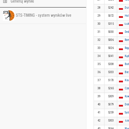
Generuj wyniki
28
5242
Dus
STS-TIMING - system wyników live
29
5072
Hol
30
5315
Łuk
31
5030
Ded
32
5006
Ro
33
5026
Rog
34
5041
Kęd
35
5338
Bor
36
5333
Bre
37
5170
Kra
38
5265
Cze
39
5309
Kow
40
5079
Dro
41
5259
Sys
42
5303
Łos
43
5066
Wąd