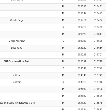
M
05:37:35
01:54:31
M
05:37:44
01:54:40
Wesoła Biega
M
05:37:56
01:54:52
K
05:37:59
01:54:55
M
05:38:23
01:55:19
V Max Adamów
K
05:39:32
01:56:28
ŁubuDubu
M
05:39:40
01:56:36
M
05:40:05
01:57:01
BUT- Barczewo Ultra Trail
M
05:40:32
01:57:28
K
05:40:46
01:57:42
Heńteam
M
05:40:49
01:57:45
Heńteam
K
05:40:50
01:57:46
M
05:41:09
01:58:05
M
05:41:30
01:58:26
egająca Kasta Miedziowego Miasta
M
05:41:47
01:58:43
M
05:42:34
01:59:30