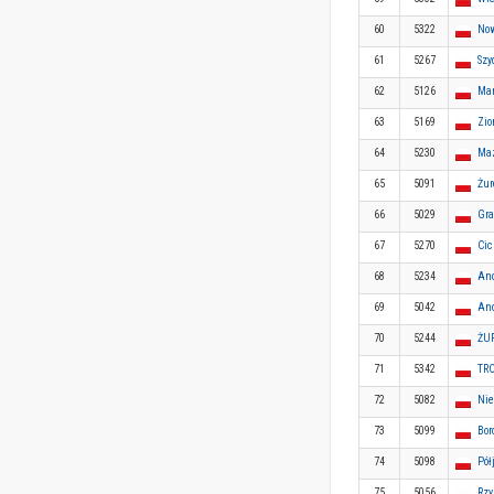
60
5322
Now
61
5267
Szy
62
5126
Ma
63
5169
Zio
64
5230
Maz
65
5091
Żur
66
5029
Gra
67
5270
Cic
68
5234
An
69
5042
An
70
5244
ŻUR
71
5342
TR
72
5082
Nie
73
5099
Bor
74
5098
Pół
75
5056
Rzy