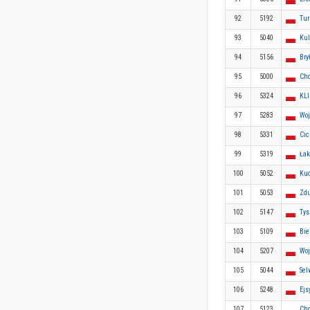
92
5192
Tur
93
5040
Kul
94
5156
Bry
95
5000
Cho
96
5324
KL
97
5283
Woj
98
5331
Cic
99
5319
Łak
100
5052
Kuc
101
5053
Zdu
102
5147
Tys
103
5109
Bie
104
5207
Woj
105
5044
Sel
106
5248
Ejs
107
5123
Cho