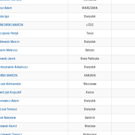
isz Adam
WARSZAWA
ko Igor
Białystok
RKOWSKI MARCIN
ŁÓDŹ
czyński Patryk
Toruń
blewski Marcin
Białystok
ocki Mateusz
Skórzec
ewski Jacek
Biała Podlaska
rtoszewski Arkadiusz
Białystok
ÓRSKI MARCIN
KRAŚNIK
czak Aleksandra
Warszawa
elczyk Krzysztof
Kielce
amowicz Adam
Białystok
aczuk Tomasz
Białystok
lak Radosław
Świdnik
trowski Kamil
Wrocław
rzbowski Tomasz
Bartoszyce