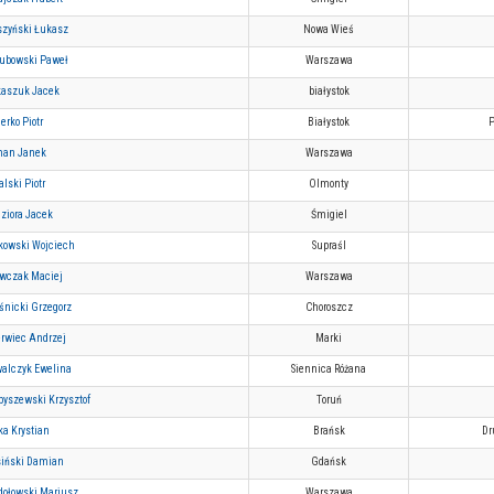
zyński Łukasz
Nowa Wieś
ubowski Paweł
Warszawa
aszuk Jacek
białystok
erko Piotr
Białystok
P
man Janek
Warszawa
alski Piotr
Olmonty
ziora Jacek
Śmigiel
kowski Wojciech
Supraśl
wczak Maciej
Warszawa
śnicki Grzegorz
Choroszcz
rwiec Andrzej
Marki
alczyk Ewelina
Siennica Różana
byszewski Krzysztof
Toruń
ka Krystian
Brańsk
Dr
iński Damian
Gdańsk
ołowski Mariusz
Warszawa