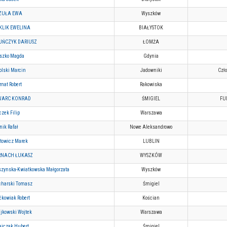
ZUŁA EWA
Wyszków
KLIK EWELINA
BIAŁYSTOK
UŃCZYK DARIUSZ
ŁOMŻA
szko Magda
Gdynia
olski Marcin
Jadowniki
Czło
rnat Robert
Rakowiska
WARC KONRAD
ŚMIGIEL
FU
czek Filip
Warszawa
nik Rafał
Nowe Aleksandrowo
towicz Marek
LUBLIN
RNACH ŁUKASZ
WYSZKÓW
zynska-Kwiatkowska Małgorzata
Wyszków
harski Tomasz
Śmigiel
kowiak Robert
Kościan
jkowski Wojtek
Warszawa
ajczak Hubert
Śmigiel