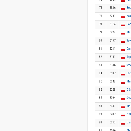
76
5326
Bed
77
5249
Kok
78
5154
Pom
79
5229
Maz
80
5177
Szw
81
5211
Dar
82
5141
Top
83
5136
Smo
84
5137
Lac
85
5048
Min
86
5258
Gór
87
5094
Skr
88
5031
Mar
89
5287
Nah
90
5013
Bia
91
5306
Els