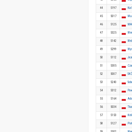
44
5197
Kal
45
5017
Muś
46
5125
MA
47
5325
Wie
48
5142
Wró
49
5299
Wys
50
5112
Jeż
51
5305
Cza
52
5007
SK
53
5240
Sob
54
5312
Paw
55
5164
Ad
56
5034
Tk
57
5153
Kró
58
5127
Pio
59
5302
Wie