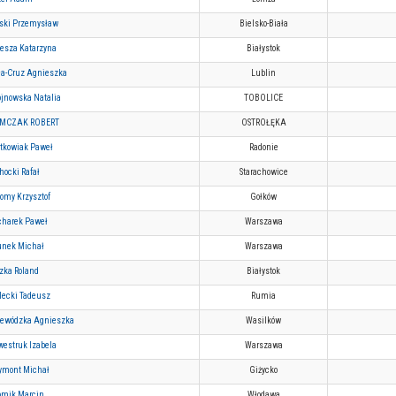
ski Przemysław
Bielsko-Biała
esza Katarzyna
Białystok
ła-Cruz Agnieszka
Lublin
jnowska Natalia
TOBOLICE
IMCZAK ROBERT
OSTROŁĘKA
tkowiak Paweł
Radonie
hocki Rafał
Starachowice
omy Krzysztof
Gołków
harek Paweł
Warszawa
nek Michał
Warszawa
zka Roland
Białystok
lecki Tadeusz
Rumia
ewódzka Agnieszka
Wasilków
westruk Izabela
Warszawa
ymont Michał
Giżycko
mik Marcin
Włodawa