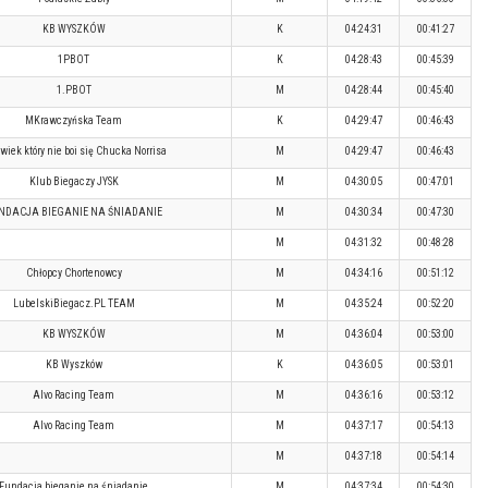
KB WYSZKÓW
K
04:24:31
00:41:27
1PBOT
K
04:28:43
00:45:39
1.PBOT
M
04:28:44
00:45:40
MKrawczyńska Team
K
04:29:47
00:46:43
wiek który nie boi się Chucka Norrisa
M
04:29:47
00:46:43
Klub Biegaczy JYSK
M
04:30:05
00:47:01
NDACJA BIEGANIE NA ŚNIADANIE
M
04:30:34
00:47:30
M
04:31:32
00:48:28
Chłopcy Chortenowcy
M
04:34:16
00:51:12
LubelskiBiegacz.PL TEAM
M
04:35:24
00:52:20
KB WYSZKÓW
M
04:36:04
00:53:00
KB Wyszków
K
04:36:05
00:53:01
Alvo Racing Team
M
04:36:16
00:53:12
Alvo Racing Team
M
04:37:17
00:54:13
M
04:37:18
00:54:14
Fundacja bieganie na śniadanie
M
04:37:34
00:54:30