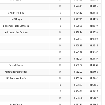
M
05:26:40
01:43:36
MD Run Training
K
05:26:59
01:43:55
UMCS Biega
K
05:27:23
01:44:19
Biegam bo lubię Ostrołęka
K
05:28:23
01:45:19
Jednorożec Robi Co Może
M
05:28:24
01:45:20
M
05:28:33
01:45:29
M
05:29:19
01:46:15
M
05:29:46
01:46:42
M
05:32:01
01:48:57
Eurosoft Team
M
05:32:02
01:48:58
My to widzimy inaczej
M
05:32:09
01:49:05
UKS Siódemka Rumia
M
05:33:46
01:50:42
K
05:36:30
01:53:26
K
05:36:31
01:53:27
M
05:36:36
01:53:32
Gułaj Team
M
05:37:11
01:54:07