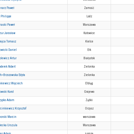
narz Paweł
Zamość
 Philippe
Lodz
aski Paweł
Warszawa
ur Jarosław
Katowice
ajca Tomasz
Kielce
owicki Daniel
Ełk
olewicz Artur
Białystok
derek Robert
Zielonka
h=Brzozowska Edyta
Zielonka
kiewicz Wojciech
Elbląg
owski Karol
Grajewo
zypko Adam
Ząbki
cinkiewicz Krzysztof
Orzysz
orski Marcin
warszawa
łecka Urszula
Warszawa
ter Adam
Łomża