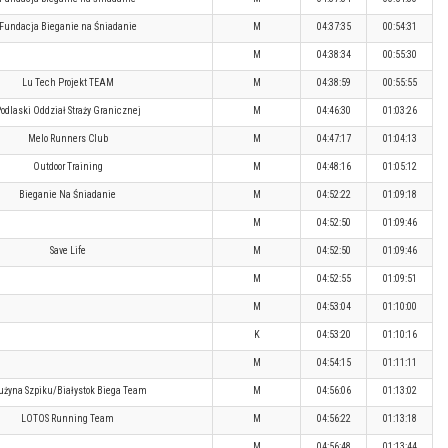
Fundacja Bieganie na Śniadanie
M
04:37:35
00:54:31
M
04:38:34
00:55:30
Lu Tech Projekt TEAM
M
04:38:59
00:55:55
odlaski Oddział Straży Granicznej
M
04:46:30
01:03:26
Melo Runners Club
M
04:47:17
01:04:13
Outdoor Training
M
04:48:16
01:05:12
Bieganie Na Śniadanie
M
04:52:22
01:09:18
M
04:52:50
01:09:46
Save Life
M
04:52:50
01:09:46
M
04:52:55
01:09:51
M
04:53:04
01:10:00
K
04:53:20
01:10:16
M
04:54:15
01:11:11
użyna Szpiku/Białystok Biega Team
M
04:56:06
01:13:02
LOTOS Running Team
M
04:56:22
01:13:18
M
04:56:48
01:13:44