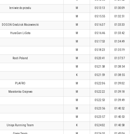
leniwie do przodu
M
05:13:13
01:30:09
M
05:15:55
01:32:51
DOGOŃ Grodzisk Mazowiecki
M
05:16:37
01:33:33
HuraGan LiGota
M
05:16:46
01:33:42
M
05:17:53
01:34:49
M
05:18:23
01:35:19
Rosti Poland
M
05:20:41
01:37:37
M
05:21:58
01:38:54
K
05:21:59
01:38:55
PLAFRO
M
05:22:06
01:39:02
Maratonka Grajewo
M
05:22:22
01:39:18
M
05:22:53
01:39:49
M
05:23:56
01:40:52
M
05:23:57
01:40:53
Uniqa Running Team
K
05:24:02
01:40:58
Grygo Team
M
05:26:10
01:43:06