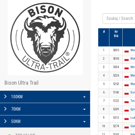
#
Nr
Bib
1
5005
Mar
2
5045
Mie
3
5304
Mer
4
5226
Mac
Bison Ultra Trail
5
5253
Mad
6
5160
Dus
100KM
7
5122
Tor
70KM
8
5209
Ign
9
5313
Łuk
50KM
10
5274
Gał
11
5263
Sob