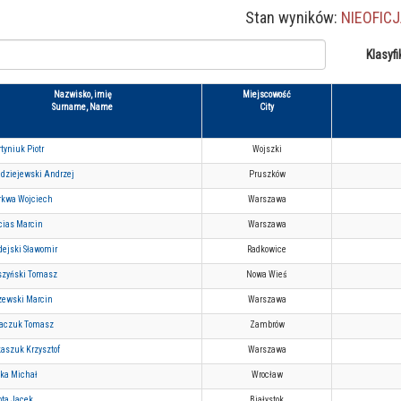
Stan wyników:
NIEOFIC
Klasyfi
Nazwisko, imię
Miejscowość
Surname, Name
City
tyniuk Piotr
Wojszki
dziejewski Andrzej
Pruszków
kwa Wojciech
Warszawa
ias Marcin
Warszawa
ejski Sławomir
Radkowice
zyński Tomasz
Nowa Wieś
zewski Marcin
Warszawa
aczuk Tomasz
Zambrów
aszuk Krzysztof
Warszawa
ka Michał
Wrocław
ota Jacek
Białystok