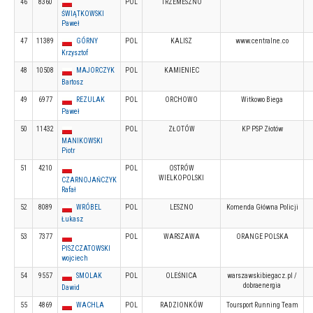
46
8360
POL
TRZEMESZNO
ŚWIĄTKOWSKI
Paweł
47
11389
GÓRNY
POL
KALISZ
www.centralne.co
Krzysztof
48
10508
MAJORCZYK
POL
KAMIENIEC
Bartosz
49
6977
REZULAK
POL
ORCHOWO
Witkowo Biega
Paweł
50
11432
POL
ZŁOTÓW
KP PSP Złotów
MANIKOWSKI
Piotr
51
4210
POL
OSTRÓW
WIELKOPOLSKI
CZARNOJAŃCZYK
Rafał
52
8089
WRÓBEL
POL
LESZNO
Komenda Główna Policji
Łukasz
53
7377
POL
WARSZAWA
ORANGE POLSKA
PISZCZATOWSKI
wojciech
54
9557
SMOLAK
POL
OLEŚNICA
warszawskibiegacz.pl /
dobraenergia
Dawid
55
4869
WACHLA
POL
RADZIONKÓW
Toursport Running Team