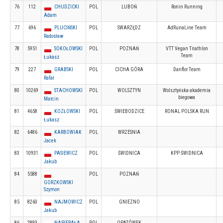
76
112
CHUDZICKI
POL
LUBOŃ
Ronin Running
Adam
77
696
PLUCIŃSKI
POL
SWARZĘDZ
AdRunaLine Team
Radosław
78
5951
SOKOŁOWSKI
POL
POZNAŃ
VTT Vegan Triathlon
Team
Łukasz
79
227
GRABSKI
POL
CICHA GÓRA
Danflor Team
Rafał
80
10269
STACHOWSKI
POL
WOLSZTYN
Wolsztyńska akademia
biegowa
Marcin
81
4658
KOZŁOWSKI
POL
ŚWIEBODZICE
RONAL POLSKA RUN
Łukasz
82
6486
KARBOWIAK
POL
WRZESNIA
Jacek
83
10931
PASIEWICZ
POL
ŚWIDNICA
KPP ŚWIDNICA
Jakub
84
5588
POL
POZNAŃ
GORZKOWSKI
Szymon
85
8260
NAJMOWICZ
POL
GNIEZNO
Jakub
86
2893
NAPIERAŁA
POL
OPATÓWEK