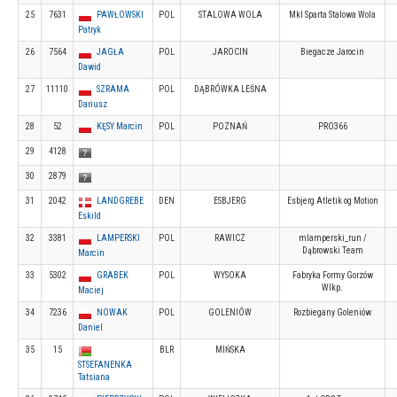
25
7631
PAWŁOWSKI
POL
STALOWA WOLA
Mkl Sparta Stalowa Wola
Patryk
26
7564
JAGŁA
POL
JAROCIN
Biegacze Jarocin
Dawid
27
11110
SZRAMA
POL
DĄBRÓWKA LEŚNA
Dariusz
28
52
KĘSY Marcin
POL
POZNAŃ
PRO366
29
4128
30
2879
31
2042
LANDGREBE
DEN
ESBJERG
Esbjerg Atletik og Motion
Eskild
32
3381
LAMPERSKI
POL
RAWICZ
mlamperski_run /
Dąbrowski Team
Marcin
33
5302
GRABEK
POL
WYSOKA
Fabryka Formy Gorzów
Wlkp.
Maciej
34
7236
NOWAK
POL
GOLENIÓW
Rozbiegany Goleniów
Daniel
35
15
BLR
MIŃSKA
STSEFANENKA
Tatsiana