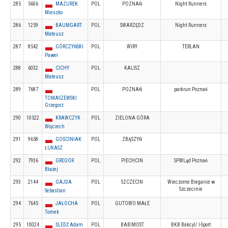
285
5606
MAZUREK
POL
POZNAŃ
Night Runners
Mieszko
286
1259
BAUMGART
POL
SWARZĘDZ
Night Runners
Mateusz
287
8542
GÓRCZYŃSKI
POL
WIRY
TERLAN
Paweł
288
6032
CICHY
POL
KALISZ
Mateusz
289
7687
POL
POZNAŃ
parkrun Poznań
TOMASZEWSKI
Grzegorz
290
10522
KRAWCZYK
POL
ZIELONA GÓRA
Wojciech
291
9658
GOŚCINIAK
POL
ZBĄSZYŃ
ŁUKASZ
292
7936
GREGOR
POL
PIECHCIN
SPWLąd Poznań
Błażej
293
2144
GAJDA
POL
SZCZECIN
Wieczorne Bieganie w
Szczecinie
Sebastian
294
7645
JAŁOCHA
POL
GUTOWO MAŁE
Tomek
295
10024
ŚLEDŹ Adam
POL
BABIMOST
BKB Bakcyl/ I-Sport