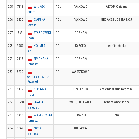
275
7111
WILIŃSKI
POL
FAŁKOWO
ALTOM Gniezno
Adam
276
9500
GAPSKA
POL
PĘCKOWO
BIEGACZE JÓZEFA NOJI
Rozalia
277
562
STABROWSKI
POL
POZNAŃ
Lech
278
9959
KOLMER
POL
KŁECKO
Lechita Kłecko
Artur
279
2115
SPYCHAŁA
POL
POZNAŃ
Tomasz
280
3200
POL
WARSZKOWO
SZOSTAKIEWICZ
Krzysiek
281
8107
KUKAWA
POL
OPALENICA
opalenicki klub biegacza
Hubert
282
10558
SKALSKI
POL
WŁOŚCIEJEWICE
Rehabalance Team
Mateusz
283
8486
WARCZEWSKI
POL
LESZNO
Tomi
Tomasz
284
9862
NOSKI
POL
BIELAWA
Mariusz