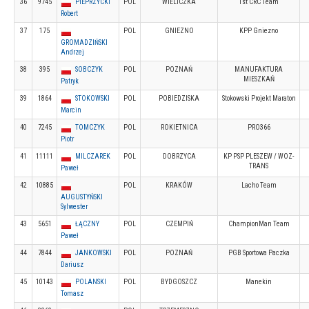
36
9745
PIEPRZYCKI
POL
WIELICZKA
1st CRC Team
Robert
37
175
POL
GNIEZNO
KPP Gniezno
GROMADZIŃSKI
Andrzej
38
395
SOBCZYK
POL
POZNAŃ
MANUFAKTURA
MIESZKAŃ
Patryk
39
1864
STOKOWSKI
POL
POBIEDZISKA
Stokowski Projekt Maraton
Marcin
40
7245
TOMCZYK
POL
ROKIETNICA
PRO366
Piotr
41
11111
MILCZAREK
POL
DOBRZYCA
KP PSP PLESZEW / WOZ-
TRANS
Paweł
42
10885
POL
KRAKÓW
Lacho Team
AUGUSTYŃSKI
Sylwester
43
5651
ŁĄCZNY
POL
CZEMPIŃ
ChampionMan Team
Paweł
44
7844
JANKOWSKI
POL
POZNAŃ
PGB Sportowa Paczka
Dariusz
45
10143
POLANSKI
POL
BYDGOSZCZ
Manekin
Tomasz