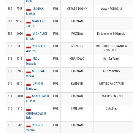
Piotr
307
7248
LEŚNIAK
POL
CERADZ DOLNY
www.NRGBOX.pl
Michał
308
9958
STAWARZ
POL
POZNAŃ
Jakub
309
11020
MICHALSKI
POL
POZNAŃ
Bridgestone B-Olympic
Mikołaj
310
839
WOJNACH
POL
SZCZECIN
WIECZORNE BIEGANIE W
SZCZECINIE
Andrzej
311
5718
KRÓL
POL
GRANOWO
Danflor Team
Sebastian
312
10916
SOBCZAK
POL
POZNAŃ
KB Szamotuły
Witold
313
4817
LIPIŃSKI
POL
KWIDZYN
ANTYLOPA CATANI
Mariusz
314
10840
SZAŁKOWSKI
POL
POZNAŃ
UKS CITYZEN_/BE3
Łukasz
315
1210
POL
ĆMIELÓW
OstroBiec
CHODAKOWSKI
Rafał
316
1706
WEGNER
POL
POZNAŃ
Stachu