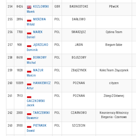
254
8426
KOZLOWSKI
GBR
BASINGSTOKE
PBwUK
Marek
255
2896
MIERZWA
POL
DARŁOWO
Witold
256
7700
MAREK
POL
SWARZĘDZ
Cybina Team
Daniel
257
908
JĘDRZEJKO
POL
JASIN
Biegam Sobie
Dominik
258
8618
BORKOWY
POL
BOJSZOWY
Michal
259
1828
MAZUR
POL
ZBĄSZYNEK
KolecTeam Zbąszynek
Marcin
260
10309
HANKIEWICZ
POL
POZNAŃ
cityzen
Artur
261
7913
POL
POZNAŃ
ZbiegiZGłównej
GACZKOWSKI
Jacek
262
2000
TARCZEWSKI
POL
CZARNOWO
Krosnienscy Miłośnicy
Biegania - Czarnowo
Sławomir
263
3930
PIETRASIK
POL
SZCZECIN
Dawid