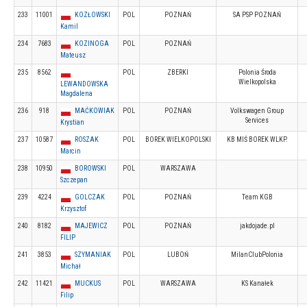
233
11001
KOZŁOWSKI
POL
POZNAŃ
SA PSP POZNAŃ
Kamil
234
7683
KOZINOGA
POL
POZNAŃ
Mateusz
235
8562
POL
ZBERKI
Polonia Środa
Wielkopolska
LEWANDOWSKA
Magdalena
236
918
MAĆKOWIAK
POL
POZNAŃ
Volkswagen Group
Services
Krystian
237
10587
ROSZAK
POL
BOREK WIELKOPOLSKI
KB MIŚ BOREK WLKP.
Marcin
238
10950
BOROWSKI
POL
WARSZAWA
Szczepan
239
4224
GOLCZAK
POL
POZNAŃ
Team KGB
Krzysztof
240
8182
MAJEWICZ
POL
POZNAŃ
jakdojade.pl
FILIP
241
3853
SZYMANIAK
POL
LUBOŃ
MilanClubPolonia
Michał
242
11421
MUCKUS
POL
WARSZAWA
KS Kanałek
Filip