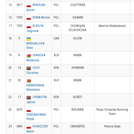
15
1817
MIKIELSKI
POL
OLSZTYNEK
Daniel
16
1939
SOWA Michał
POL
GDAŃSK
17
7103
KLEDZIK
POL
CHOMIĄŻA
Idealnie Niedoskonali
SZLACHECKA
Zbigniew
18
9
UKR
KIJÓW
MYKHAILOVA
Daria
19
8
IVANOVA
BLR
MIŃSK
Nastassia
20
16
OIGO
KEN
NYAMIRA
Christine
21
30
BLR
MIŃSK
KARNEYENKA
Katsiaryna
22
17
CHEMUTAI
KEN
BURETI
Joyline
23
5673
POL
BIELAWA
Pasja Chrzanka Running
Team
CHRZANOWSKI
Patryk
24
5484
KONIECZNY
POL
ZANIEMYŚL
Polonia Środa
Adam