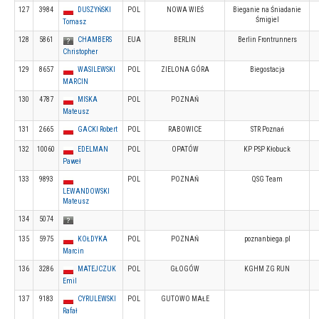
127
3984
DUSZYŃSKI
POL
NOWA WIEŚ
Bieganie na Śniadanie
Śmigiel
Tomasz
128
5861
CHAMBERS
EUA
BERLIN
Berlin Frontrunners
Christopher
129
8657
WASILEWSKI
POL
ZIELONA GÓRA
Biegostacja
MARCIN
130
4787
MISKA
POL
POZNAŃ
Mateusz
131
2665
GACKI Robert
POL
RABOWICE
STR Poznań
132
10060
EDELMAN
POL
OPATÓW
KP PSP Kłobuck
Paweł
133
9893
POL
POZNAŃ
QSG Team
LEWANDOWSKI
Mateusz
134
5074
135
5975
KOŁDYKA
POL
POZNAŃ
poznanbiega.pl
Marcin
136
3286
MATEJCZUK
POL
GŁOGÓW
KGHM ZG RUN
Emil
137
9183
CYRULEWSKI
POL
GUTOWO MAŁE
Rafał