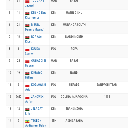
4
31
TOUGANE
MAR
RABAT
Jaouad
5
11
KERING Ezra
KEN
UASIN GISHU
Kipchumba
6
21
MBURU
KEN
MURANGA SOUTH
Dennis Mwangi
7
18
ROP Abel
KEN
NANDI NORTH
Kibet
8
1
KULKA
POL
ROPA
Szymon
9
24
OUBADDI El
MAR
RABAT
Hassan
10
19
KIMAIYO
KEN
NANDI
Hillary
11
2
KOZŁOWSKI
POL
SIERADZ
SANPROBI TEAM
Artur
12
7650
ŻAKOWSKI
POL
GOLINA K/JAROCINA
1995
Adrian
13
12
JELAGAT
KEN
TRANS NZOIA
Lilian
14
7
TEGEGN
ETH
ADDIS ABABA
Addisalem Belay