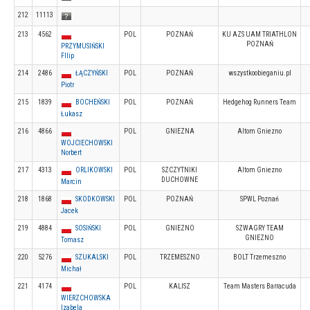
212
11113
213
4562
POL
POZNAŃ
KU AZS UAM TRIATHLON
POZNAŃ
PRZYMUSIŃSKI
FIlip
214
2486
ŁĄCZYŃSKI
POL
POZNAŃ
wszystkoobieganiu.pl
Piotr
215
1839
BOCHEŃSKI
POL
POZNAŃ
Hedgehog Runners Team
Łukasz
216
4866
POL
GNIEZNA
Altom Gniezno
WOJCIECHOWSKI
Norbert
217
4313
ORLIKOWSKI
POL
SZCZYTNIKI
Altom Gniezno
DUCHOWNE
Marcin
218
1868
SKODKOWSKI
POL
POZNAŃ
SPWL Poznań
Jacek
219
4884
SOSIŃSKI
POL
GNIEZNO
SZWAGRY TEAM
GNIEZNO
Tomasz
220
5276
SZUKALSKI
POL
TRZEMESZNO
BOLT Trzemeszno
Michał
221
4174
POL
KALISZ
Team Masters Barracuda
WIERZCHOWSKA
Izabela