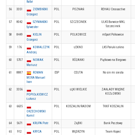
Rafał
56
3351
ZIEMBIŃSKI
POL
POZNAŃ
REHAU Crossactive
Grzegorz
57
8042
SZYMAŃSKI
POL
SZCZECINEK
ULKS Barwice-MKL
Szczecinek
Sylwester
58
8449
KIELIN
POL
POLKOWICE
mSport Polkowice
Grzegorz
59
176
KOWALCZYK
POL
ŁEKNO
LKS Pałuki Łekno
Andrzej
60
5707
NOWAK
POL
RÓŻANKI
Piątkowo na Biegowo
Mariusz
61
8887
ROMAN
ESP
CEUTA
No sin mi siesta
MORA Manuel
Ivan
62
3356
POL
ŁĘKI WIELKIE
ZAKŁADY MIĘSNE
KOZŁOWSKI
POPIOŁKIEWICZ
Łukasz
63
6635
POL
KOSZALIN/RADOM
TKKF KOSZALIN
ORZECHOWSKI
Kamil
64
5671
KRUPA Piotr
POL
ZĄBKI
Bank Pocztowy
65
912
KRYCA
POL
WĘDRZYN
Team Kopeć