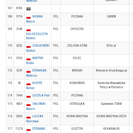
Mateusz
107
8706
108
9714
NOWAK
POL
POZNAŃ
UMWW
Marcin
109
5168
POL
CHODZIEŻ
KOŁODZIEJCZYK
Bartosz
110
6252
CZAJKOWSKI
POL
ZIELONA GÓRA
BCtri.pl
Bartosz
111
3104
MATYSIK
POL
SOLEC
Wiktor
112
5579
STEFANIAK
POL
WRONKI
Wroniecki Klub Biegacza
Mateusz
113
50
KUSTER
POL
KOMORNIKI
Komenda Wojewódzka
Policji w Poznaniu
Roman
114
1944
GOCYŁA Piotr
POL
POZNAŃ
115
4007
ORŁOWSKI
POL
OSTROŁĘKA
Dąbrowski TEAM
Marcin
116
3034
ŁUCZAK
POL
NOWA SARZYNA
NOWA SARZYNA-CIECH
Stanisław
117
11276
STEFAŃSKI
POL
OLSZTYN
KS KANAŁEK