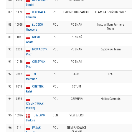
Daniel
87
1170
WĄCHAŁA
POL
KROSNO ODRZAŃSKIE
TEAM RACZYŃSKI/ 5bsap
Damian
88
10958
ŁUCZKO
POL
POZNAŃ
Natural Born Runners
Team
Grzegorz
89
104
NIEMYT
POL
POZNAŃ
Adam
90
2031
NOWACZYK
POL
POZNAŃ
Dąbrowski Team
Piotr
91
10158
CIESZYŃSKI
POL
POZNAŃ
Piotr
92
3882
TYLL
POL
SKOKI
1999
Mateusz
93
9618
CHĘTNIK
POL
SZTUM
Rafał
94
3899
POL
CZEMPIŃ
Helios Czempiń
SZYMKOWIAK
Mikołaj
95
10396
TUSZEWSKI
DEN
VESTBJERG
Bartosz
96
914
PAJĄK
POL
SIEMIANOWICE
ŚLĄSKIE