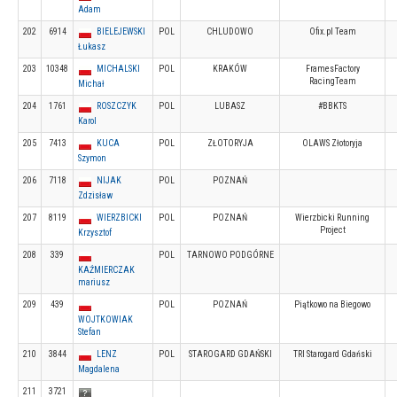
Adam
202
6914
BIELEJEWSKI
POL
CHLUDOWO
Ofix.pl Team
Łukasz
203
10348
MICHALSKI
POL
KRAKÓW
FramesFactory
RacingTeam
Michał
204
1761
ROSZCZYK
POL
LUBASZ
#BBKTS
Karol
205
7413
KUCA
POL
ZŁOTORYJA
OLAWS Złotoryja
Szymon
206
7118
NIJAK
POL
POZNAŃ
Zdzisław
207
8119
WIERZBICKI
POL
POZNAŃ
Wierzbicki Running
Project
Krzysztof
208
339
POL
TARNOWO PODGÓRNE
KAŹMIERCZAK
mariusz
209
439
POL
POZNAŃ
Piątkowo na Biegowo
WOJTKOWIAK
Stefan
210
3844
LENZ
POL
STAROGARD GDAŃSKI
TRI Starogard Gdański
Magdalena
211
3721