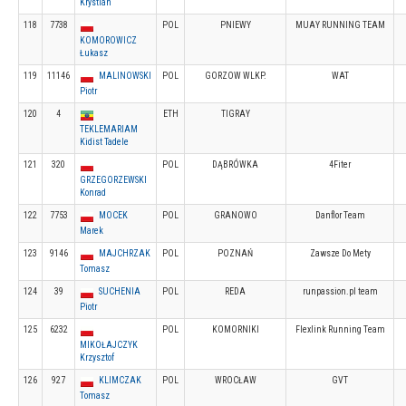
Krystian
118
7738
POL
PNIEWY
MUAY RUNNING TEAM
KOMOROWICZ
Łukasz
119
11146
MALINOWSKI
POL
GORZOW WLKP.
WAT
Piotr
120
4
ETH
TIGRAY
TEKLEMARIAM
Kidist Tadele
121
320
POL
DĄBRÓWKA
4Fiter
GRZEGORZEWSKI
Konrad
122
7753
MOCEK
POL
GRANOWO
Danflor Team
Marek
123
9146
MAJCHRZAK
POL
POZNAŃ
Zawsze Do Mety
Tomasz
124
39
SUCHENIA
POL
REDA
runpassion.pl team
Piotr
125
6232
POL
KOMORNIKI
Flexlink Running Team
MIKOŁAJCZYK
Krzysztof
126
927
KLIMCZAK
POL
WROCŁAW
GVT
Tomasz