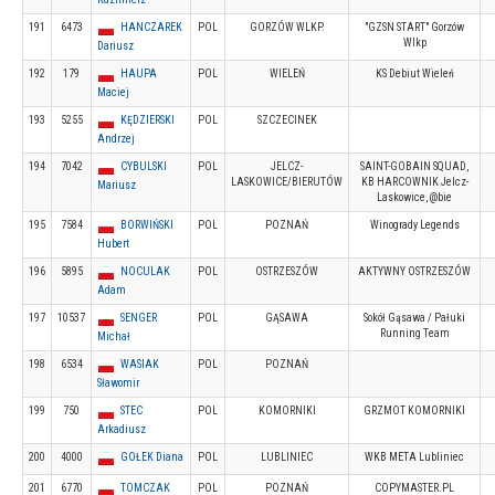
191
6473
HANCZAREK
POL
GORZÓW WLKP.
"GZSN START" Gorzów
Wlkp
Dariusz
192
179
HAUPA
POL
WIELEŃ
KS Debiut Wieleń
Maciej
193
5255
KĘDZIERSKI
POL
SZCZECINEK
Andrzej
194
7042
CYBULSKI
POL
JELCZ-
SAINT-GOBAIN SQUAD,
LASKOWICE/BIERUTÓW
KB HARCOWNIK Jelcz-
Mariusz
Laskowice, @bie
195
7584
BORWIŃSKI
POL
POZNAŃ
Winogrady Legends
Hubert
196
5895
NOCULAK
POL
OSTRZESZÓW
AKTYWNY OSTRZESZÓW
Adam
197
10537
SENGER
POL
GĄSAWA
Sokół Gąsawa / Pałuki
Running Team
Michał
198
6534
WASIAK
POL
POZNAŃ
Sławomir
199
750
STEC
POL
KOMORNIKI
GRZMOT KOMORNIKI
Arkadiusz
200
4000
GOŁEK Diana
POL
LUBLINIEC
WKB META Lubliniec
201
6770
TOMCZAK
POL
POZNAŃ
COPYMASTER.PL