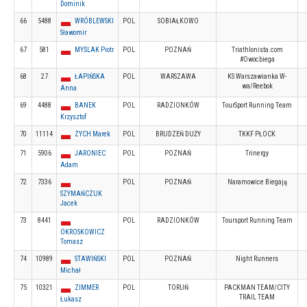
Dominik
66
5488
WRÓBLEWSKI
POL
SOBIAŁKOWO
Sławomir
67
581
MYŚLAK Piotr
POL
POZNAŃ
Triathlonista.com
#Owocbiega
68
27
ŁAPIŃSKA
POL
WARSZAWA
KS Warszawianka W-
wa/Reebok
Anna
69
4488
BANEK
POL
RADZIONKÓW
TourSport Running Team
Krzysztof
70
11114
ZYCH Marek
POL
BRUDZEŃ DUŻY
TKKF PŁOCK
71
5906
JARONIEC
POL
POZNAŃ
Trinergy
Adam
72
7336
POL
POZNAŃ
Naramowice Biegają
SZYMAŃCZUK
Jacek
73
8441
POL
RADZIONKÓW
Toursport Running Team
OKROSKOWICZ
Tomasz
74
10989
STAWIŃSKI
POL
POZNAŃ
Night Runners
Michał
75
10321
ZIMMER
POL
TORUŃ
PACKMAN TEAM/CITY
TRAIL TEAM
Łukasz