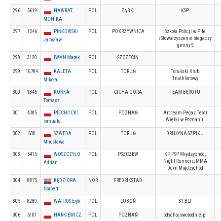
296
5619
NAWRAT
POL
ZĄBKI
KSP
MONIKA
297
1546
PIŃKOWSKI
POL
POKRZYWNICA
Szkoła Policji w Pile
/Stowarzyszenie biegaczy
Jarosław
gminy S
298
3120
IWAN Marek
POL
SZCZECIN
299
10784
KALETA
POL
TORUŃ
Toruński Klub
Triathlonowy
Mikołaj
300
1845
KOŃKA
POL
CICHA GÓRA
TEAM BEROTU
Tomasz
301
4085
PIECHOCKI
POL
POZNAŃ
Art.team Pegaz Teatr
Wielki w Poznaniu
romuald
302
630
SZWEDA
POL
TORUŃ
DRUŻYNA SZPIKU
Mirosława
303
5415
WOSZCZYŁO
POL
PSZCZEW
KP PSP Międzychód,
Night Runners, MMA
Adrian
Devil Międzychód
304
8875
KĘDZIORA
NOR
FREDRIKSTAD
Norbert
305
8280
WATROS Eryk
POL
LUBOŃ
31 BLT
306
5101
HARKIEWICZ
POL
POZNAŃ
odychajswobodnie.pl