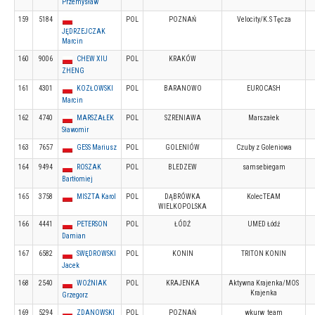
Przemysław
159
5184
POL
POZNAŃ
Velocity/K.S Tęcza
JĘDRZEJCZAK
Marcin
160
9006
CHEW XIU
POL
KRAKÓW
ZHENG
161
4301
KOZŁOWSKI
POL
BARANOWO
EUROCASH
Marcin
162
4740
MARSZAŁEK
POL
SZRENIAWA
Marszałek
Sławomir
163
7657
GESS Mariusz
POL
GOLENIÓW
Czuby z Goleniowa
164
9494
ROSZAK
POL
BLEDZEW
samsebiegam
Bartłomiej
165
3758
MISZTA Karol
POL
DĄBRÓWKA
KolecTEAM
WIELKOPOLSKA
166
4441
PETERSON
POL
ŁÓDŹ
UMED Łódź
Damian
167
6582
SWĘDROWSKI
POL
KONIN
TRITON KONIN
Jacek
168
2540
WOŹNIAK
POL
KRAJENKA
Aktywna Krajenka/MOS
Krajenka
Grzegorz
169
5294
ZDANOWSKI
POL
POZNAŃ
wkurw_team