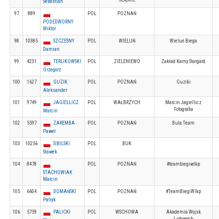
Sebastian
97
889
POL
POZNAŃ
PODEDWORNY
Wiktor
98
10385
SZCZESNY
POL
WIELUŃ
Wieluń Biega
Damian
99
4231
TERLIKOWSKI
POL
ZIELENIEWO
Zakład Karny Stargard
Grzegorz
100
1627
GUZIK
POL
POZNAŃ
Guziki
Aleksander
101
9749
JAGIELLICZ
POL
WAŁBRZYCH
Marcin Jagiellicz
Fotografia
Marcin
102
5597
ZAREMBA
POL
POZNAŃ
Bula Team
Paweł
103
10256
SIBILSKI
POL
BUK
Sławek
104
8478
POL
POZNAŃ
#teambiegiwlkp
STACHOWIAK
Marcin
105
6604
DOMAŃSKI
POL
POZNAŃ
#TeamBiegiWlkp
Patryk
106
5759
PALICKI
POL
WSCHOWA
Akademia Wojsk
Lądowych