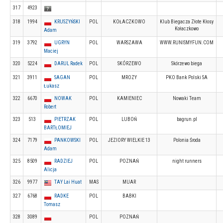
317
4923
318
1994
KRUSZYŃSKI
POL
KOŁACZKOWO
Klub Biegacza Złote Kłosy
Kołaczkowo
Adam
319
3792
UGRYN
POL
WARSZAWA
WWW.RUNISMYFUN.COM
Maciej
320
5224
DARUL Radek
POL
SKÓRZEWO
Skórzewo biega
321
3911
SAGAN
POL
MROZY
PKO Bank Polski SA
Łukasz
322
6670
NOWAK
POL
KAMIENIEC
Nowaki Team
Robert
323
513
PIETRZAK
POL
LUBOŃ
bagrun.pl
BARTŁOMIEJ
324
7179
PANKOWSKI
POL
JEZIORY WIELKIE 13
Polonia Środa
Adam
325
8509
RADZIEJ
POL
POZNAŃ
night runners
Alicja
326
9977
TAY Lai Huat
MAS
MUAR
327
6768
RADKE
POL
BABKI
Tomasz
328
3089
POL
POZNAŃ