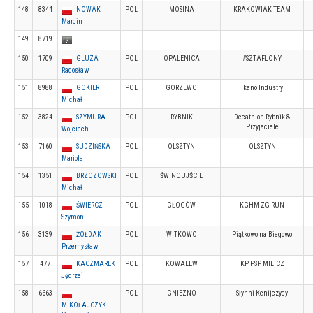
148
8344
NOWAK
POL
MOSINA
KRAKOWIAK TEAM
Marcin
149
8719
150
1709
GLUZA
POL
OPALENICA
#SZTAFLONY
Radosław
151
8988
GOKIERT
POL
GORZEWO
Ikano Industry
Michał
152
3824
SZYMURA
POL
RYBNIK
Decathlon Rybnik &
Przyjaciele
Wojciech
153
7160
SUDZIŃSKA
POL
OLSZTYN
OLSZTYN
Mariola
154
1351
BRZOZOWSKI
POL
ŚWINOUJŚCIE
Michał
155
1018
ŚWIERCZ
POL
GŁOGÓW
KGHM ZG RUN
Szymon
156
3139
ŻOŁDAK
POL
WITKOWO
Piątkowo na Biegowo
Przemysław
157
477
KACZMAREK
POL
KOWALEW
KP PSP MILICZ
Jędrzej
158
6663
POL
GNIEZNO
Słynni Kenijczycy
MIKOŁAJCZYK