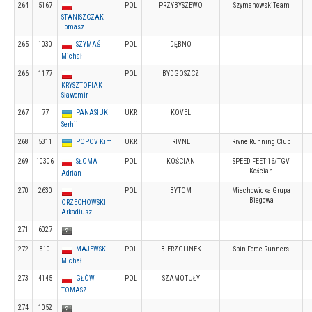
264
5167
POL
PRZYBYSZEWO
SzymanowskiTeam
STANISZCZAK
Tomasz
265
1030
SZYMAŚ
POL
DĘBNO
Michał
266
1177
POL
BYDGOSZCZ
KRYSZTOFIAK
Sławomir
267
77
PANASIUK
UKR
KOVEL
Serhii
268
5311
POPOV Kim
UKR
RIVNE
Rivne Running Club
269
10306
SŁOMA
POL
KOŚCIAN
SPEED FEET’16/TGV
Kościan
Adrian
270
2630
POL
BYTOM
Miechowicka Grupa
Biegowa
ORZECHOWSKI
Arkadiusz
271
6027
272
810
MAJEWSKI
POL
BIERZGLINEK
Spin Force Runners
Michał
273
4145
GŁÓW
POL
SZAMOTUŁY
TOMASZ
274
1052