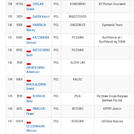
138
10106
CIEŚLAK
POL
KOMORNIKI
KP Poznan Grunwald
Dawid
139
1829
DĄBEK Kamil
POL
MIĘDZYCHÓD
140
9308
HAREMZA
POL
DASZEWICE
Dąbrowski Team
Maciej
141
8590
KACZMAREK
POL
POZNAŃ
RunPolanie.pl /
RunPoland.org TEAM
Damian
142
8392
BRZOZOWSKI
POL
POZNAN
Karol
143
7069
POL
SUCHY LAS
KWIATKOWSKI
Arkadiusz
144
8404
POL
KALISZ
MIKOŁAJEWSKI
Dawid
145
7859
BUDNIOK
POL
PIŁA
Pocztowa Grupa Biegowa
Sportowa Paczka
Rafał
146
6951
PAWLICKI
POL
WITOWO
KPPSP Jarocin
Paweł
147
10619
POL
KOŚCIAN
LKS Sana Kościan
SZCZEPANIAK
Mariusz