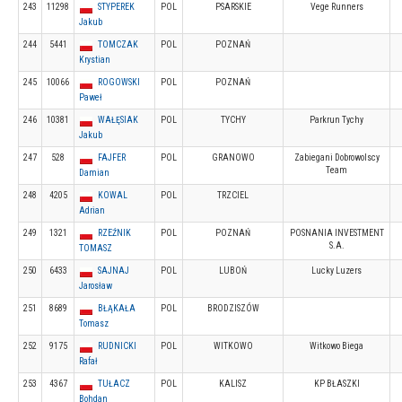
243
11298
STYPEREK
POL
PSARSKIE
Vege Runners
Jakub
244
5441
TOMCZAK
POL
POZNAŃ
Krystian
245
10066
ROGOWSKI
POL
POZNAŃ
Paweł
246
10381
WAŁĘSIAK
POL
TYCHY
Parkrun Tychy
Jakub
247
528
FAJFER
POL
GRANOWO
Zabiegani Dobrowolscy
Team
Damian
248
4205
KOWAL
POL
TRZCIEL
Adrian
249
1321
RZEŹNIK
POL
POZNAŃ
POSNANIA INVESTMENT
S.A.
TOMASZ
250
6433
SAJNAJ
POL
LUBOŃ
Lucky Luzers
Jarosław
251
8689
BŁĄKAŁA
POL
BRODZISZÓW
Tomasz
252
9175
RUDNICKI
POL
WITKOWO
Witkowo Biega
Rafał
253
4367
TUŁACZ
POL
KALISZ
KP BŁASZKI
Bohdan