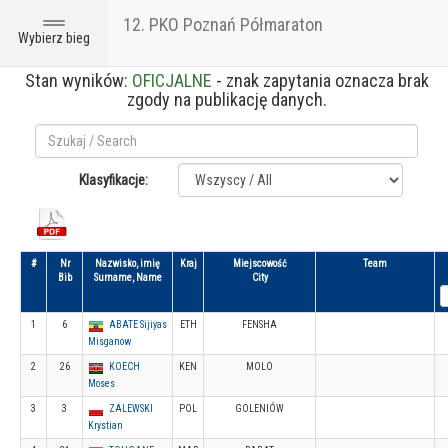
12. PKO Poznań Półmaraton
Toggle
Wybierz bieg
navigation
Stan wyników:
OFICJALNE
- znak zapytania oznacza brak
zgody na publikację danych.
Klasyfikacje:
#
Nr
Nazwisko, imię
Kraj
Miejscowość
Team
Bib
Surname, Name
City
1
6
ABATE Sijiyas
ETH
FENSHA
Misganow
2
26
KOECH
KEN
MOLO
Moses
3
3
ZALEWSKI
POL
GOLENIÓW
Krystian