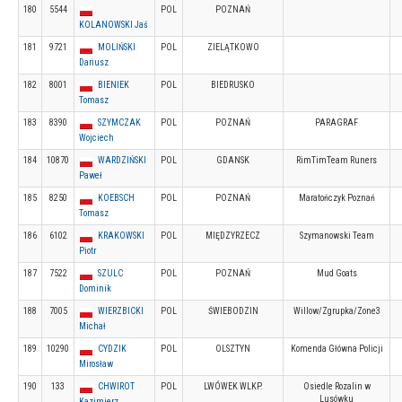
180
5544
POL
POZNAŃ
KOLANOWSKI Jaś
181
9721
MOLIŃSKI
POL
ZIELĄTKOWO
Dariusz
182
8001
BIENIEK
POL
BIEDRUSKO
Tomasz
183
8390
SZYMCZAK
POL
POZNAŃ
PARAGRAF
Wojciech
184
10870
WARDZIŃSKI
POL
GDANSK
RimTimTeam Runers
Paweł
185
8250
KOEBSCH
POL
POZNAŃ
Maratończyk Poznań
Tomasz
186
6102
KRAKOWSKI
POL
MIĘDZYRZECZ
Szymanowski Team
Piotr
187
7522
SZULC
POL
POZNAŃ
Mud Goats
Dominik
188
7005
WIERZBICKI
POL
ŚWIEBODZIN
Willow/Zgrupka/Zone3
Michał
189
10290
CYDZIK
POL
OLSZTYN
Komenda Główna Policji
Mirosław
190
133
CHWIROT
POL
LWÓWEK WLKP.
Osiedle Rozalin w
Lusówku
Kazimierz