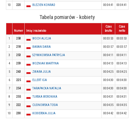
10
220
BLEZIEN KONRAD
00:04:41
00:04:41
Tabela pomiarów - kobiety
Czas
Czas
Numer
Imię i nazwisko
brutto
netto
1
258
WOCH ALICJA
00:03:53
00:03:53
2
218
BARAN DARIA
00:03:57
00:03:57
3
253
SZYMIKOWSKA PATRYCJA
00:04:11
00:04:11
4
259
WOŹNIAK MARTYNA
00:04:13
00:04:13
5
263
ZWARA JULIA
00:04:25
00:04:25
6
225
ELLERT IGA
00:04:30
00:04:30
7
254
TARAPACKA NATALIA
00:04:30
00:04:30
8
255
TURSKA WERONIKA
00:04:31
00:04:31
9
222
CUDNOWSKA TOSIA
00:04:35
00:04:35
10
230
KOBIERSKA JULIA
00:04:42
00:04:42