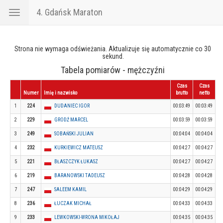
4. Gdańsk Maraton
Toggle
navigation
Strona nie wymaga odświeżania. Aktualizuje się automatycznie co 30
sekund.
Tabela pomiarów - mężczyźni
Czas
Czas
Numer
Imię i nazwisko
brutto
netto
1
224
DUDANIEC IGOR
00:03:49
00:03:49
2
229
GRODŹ MARCEL
00:03:59
00:03:59
3
249
SOBAŃSKI JULIAN
00:04:04
00:04:04
4
232
KURKIEWICZ MATEUSZ
00:04:27
00:04:27
5
221
BŁASZCZYK ŁUKASZ
00:04:27
00:04:27
6
219
BARANOWSKI TADEUSZ
00:04:28
00:04:28
7
247
SALEEM KAMIL
00:04:29
00:04:29
8
236
ŁUCZAK MICHAŁ
00:04:33
00:04:33
9
233
LEWKOWSKI-WRONA MIKOŁAJ
00:04:35
00:04:35