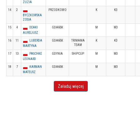
ZUZIA
14
2
PRZODKOWO
K
K3
BYCZKOWSKA
ZOSIA
15
4
DEAKI
GDAŃSK
M
M3
AURELIUSZ
16
11
LUBERDA
GDAŃSK
TRIMAMA
K
K3
TEAM
MARTYNA
17
13
PASCHKE
GDYNIA
SHIPCUP
M
M3
LEONARD
18
7
KARMAN
GDAŃSK
M
M3
MATEUSZ
Załaduj więcej