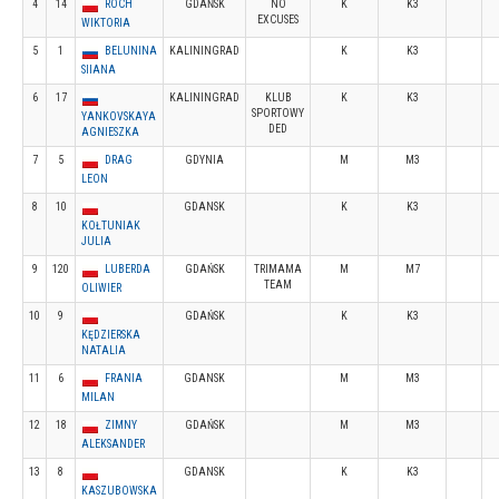
4
14
ROCH
GDAŃSK
NO
K
K3
EXCUSES
WIKTORIA
5
1
BELUNINA
KALININGRAD
K
K3
SIIANA
6
17
KALININGRAD
KLUB
K
K3
SPORTOWY
YANKOVSKAYA
DED
AGNIESZKA
7
5
DRAG
GDYNIA
M
M3
LEON
8
10
GDANSK
K
K3
KOŁTUNIAK
JULIA
9
120
LUBERDA
GDAŃSK
TRIMAMA
M
M7
TEAM
OLIWIER
10
9
GDAŃSK
K
K3
KĘDZIERSKA
NATALIA
11
6
FRANIA
GDANSK
M
M3
MILAN
12
18
ZIMNY
GDAŃSK
M
M3
ALEKSANDER
13
8
GDANSK
K
K3
KASZUBOWSKA