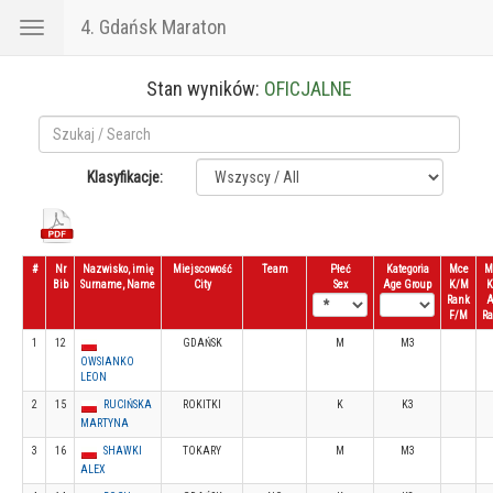
4. Gdańsk Maraton
Toggle
navigation
Stan wyników:
OFICJALNE
Klasyfikacje:
#
Nr
Nazwisko, imię
Miejscowość
Team
Płeć
Kategoria
Mce
M
Bib
Surname, Name
City
Sex
Age Group
K/M
K
Rank
F/M
R
1
12
GDAŃSK
M
M3
OWSIANKO
LEON
2
15
RUCIŃSKA
ROKITKI
K
K3
MARTYNA
3
16
SHAWKI
TOKARY
M
M3
ALEX