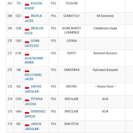
267
775
KOŁECKI
POL
TUCHOM
ROBERT
268
1321
PACHLA
POL
SZAMOTUŁY
KB Szamotuły
JACEK
269
1350
PATALON
POL
NOWE MIASTO
OrkaMasters Iława
LUBAWSKIE
PIOTR
270
1629
SIOMA
POL
GDYNIA
GRZEGORZ
271
2130
POL
SOPOT
Bornholm Runners
ŻELAZNOWSKI
MAREK
272
168
POL
GRABÓWKA
Pędziwiatr Białystok
BRZOZOWSKI
JACEK
273
423
GAFFKE
POL
BRZYNO
--- Brzyno Team ---
JAROSŁAW
274
1365
PETRYNA
POL
WROCŁAW
NOA
JAGODA
275
1606
SIEMIENIEC
POL
WROCŁAW
NOA
MARCIN
276
602
JANIUK
POL
BIAŁYSTOK
JAROSŁAW