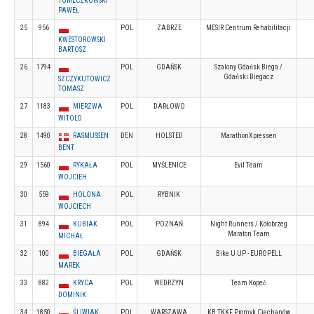
TOMECZKOWSKI
PAWEŁ
25
956
POL
ZABRZE
MESIR Centrum Rehabilitacji
KWESTOROWSKI
BARTOSZ
26
1794
POL
GDAŃSK
Szalony Gdańsk Biega /
Gdański Biegacz
SZCZYKUTOWICZ
TOMASZ
27
1183
MIERZWA
POL
DARŁOWO
WITOLD
28
1490
RASMUSSEN
DEN
HOLSTED
MarathonXpressen
BENT
29
1560
RYKAŁA
POL
MYŚLENICE
Evil Team
WOJCIEH
30
559
HOLONA
POL
RYBNIK
WOJCIECH
31
894
KUBIAK
POL
POZNAŃ
Night Runners / Kołobrzeg
Maraton Team
MICHAŁ
32
100
BIEGAŁA
POL
GDAŃSK
Bike U UP - EUROPELL
MAREK
33
882
KRYCA
POL
WEDRZYN
Team Kopeć
DOMINIK
34
1850
ŚLIWIAK
POL
WARSZAWA
KB TKKF Promyk Ciechanów