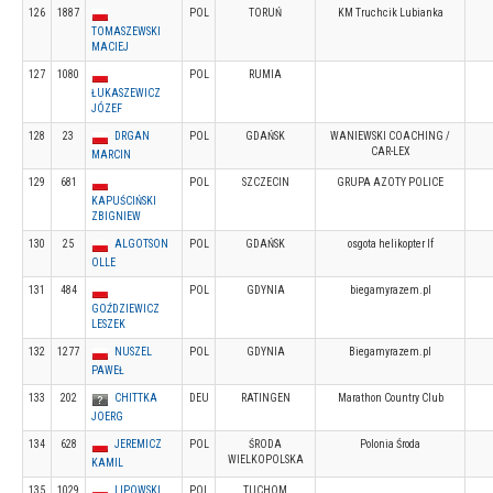
126
1887
POL
TORUŃ
KM Truchcik Lubianka
TOMASZEWSKI
MACIEJ
127
1080
POL
RUMIA
ŁUKASZEWICZ
JÓZEF
128
23
DRGAN
POL
GDAŃSK
WANIEWSKI COACHING /
CAR-LEX
MARCIN
129
681
POL
SZCZECIN
GRUPA AZOTY POLICE
KAPUŚCIŃSKI
ZBIGNIEW
130
25
ALGOTSON
POL
GDAŃSK
osgota helikopter If
OLLE
131
484
POL
GDYNIA
biegamyrazem.pl
GOŹDZIEWICZ
LESZEK
132
1277
NUSZEL
POL
GDYNIA
Biegamyrazem.pl
PAWEŁ
133
202
CHITTKA
DEU
RATINGEN
Marathon Country Club
JOERG
134
628
JEREMICZ
POL
ŚRODA
Polonia Środa
WIELKOPOLSKA
KAMIL
135
1029
LIPOWSKI
POL
TUCHOM