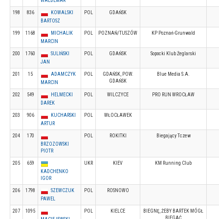
WALDEMAR
198
836
KOWALSKI
POL
GDAŃSK
BARTOSZ
199
1168
MICHALIK
POL
POZNAŃ/TUSZÓW
KP Poznań-Grunwald
MARCIN
200
1760
SULIŃSKI
POL
GDAŃSK
Sopocki Klub Żeglarski
JAN
201
15
ADAMCZYK
POL
GDAŃSK, POW.
Blue Media S.A.
GDAŃSK
MARCIN
202
549
HELMECKI
POL
WILCZYCE
PRO RUN WROCŁAW
DAREK
203
906
KUCHARSKI
POL
WŁOCŁAWEK
ARTUR
204
170
POL
ROKITKI
Biegający Tczew
BRZOZOWSKI
PIOTR
205
659
UKR
KIEV
KM Running Club
KADCHENKO
IGOR
206
1798
SZEWCZUK
POL
ROSNOWO
PAWEL
207
1095
POL
KIELCE
BIEGNĘ, ŻEBY BARTEK MÓGŁ
BIEGAĆ