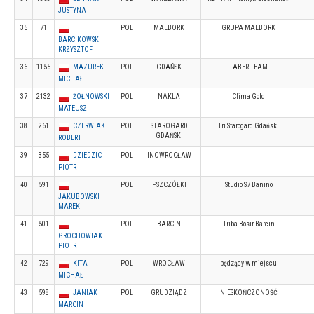
JUSTYNA
35
71
POL
MALBORK
GRUPA MALBORK
BARCIKOWSKI
KRZYSZTOF
36
1155
MAZUREK
POL
GDAŃSK
FABER TEAM
MICHAŁ
37
2132
ŻOŁNOWSKI
POL
NAKLA
Clima Gold
MATEUSZ
38
261
CZERWIAK
POL
STAROGARD
Tri Starogard Gdański
GDAŃSKI
ROBERT
39
355
DZIEDZIC
POL
INOWROCŁAW
PIOTR
40
591
POL
PSZCZÓŁKI
Studio S7 Banino
JAKUBOWSKI
MAREK
41
501
POL
BARCIN
Triba Bosir Barcin
GROCHOWIAK
PIOTR
42
729
KITA
POL
WROCŁAW
pędzący w miejscu
MICHAŁ
43
598
JANIAK
POL
GRUDZIĄDZ
NIESKOŃCZONOŚĆ
MARCIN