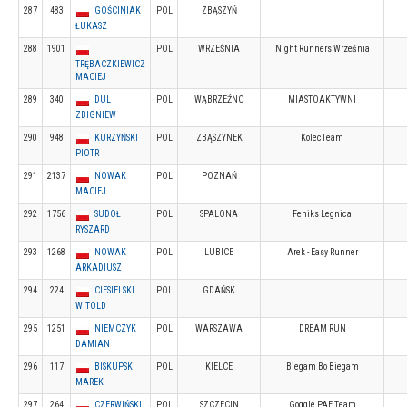
287
483
GOŚCINIAK
POL
ZBĄSZYŃ
ŁUKASZ
288
1901
POL
WRZEŚNIA
Night Runners Września
TRĘBACZKIEWICZ
MACIEJ
289
340
DUL
POL
WĄBRZEŹNO
MIASTOAKTYWNI
ZBIGNIEW
290
948
KURZYŃSKI
POL
ZBĄSZYNEK
KolecTeam
PIOTR
291
2137
NOWAK
POL
POZNAŃ
MACIEJ
292
1756
SUDOŁ
POL
SPALONA
Feniks Legnica
RYSZARD
293
1268
NOWAK
POL
LUBICE
Arek - Easy Runner
ARKADIUSZ
294
224
CIESIELSKI
POL
GDAŃSK
WITOLD
295
1251
NIEMCZYK
POL
WARSZAWA
DREAM RUN
DAMIAN
296
117
BISKUPSKI
POL
KIELCE
Biegam Bo Biegam
MAREK
297
264
CZERWIŃSKI
POL
SZCZECIN
Goggle PAE Team