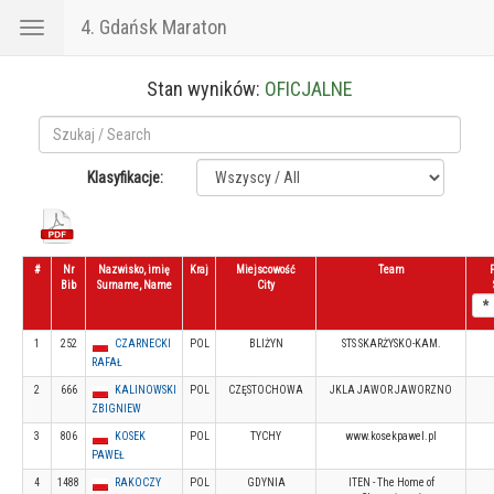
4. Gdańsk Maraton
Toggle
navigation
Stan wyników:
OFICJALNE
Klasyfikacje:
#
Nr
Nazwisko, imię
Kraj
Miejscowość
Team
Bib
Surname, Name
City
1
252
CZARNECKI
POL
BLIŻYN
STS SKARŻYSKO-KAM.
RAFAŁ
2
666
KALINOWSKI
POL
CZĘSTOCHOWA
JKLA JAWOR JAWORZNO
ZBIGNIEW
3
806
KOSEK
POL
TYCHY
www.kosekpawel.pl
PAWEŁ
4
1488
RAKOCZY
POL
GDYNIA
ITEN - The Home of