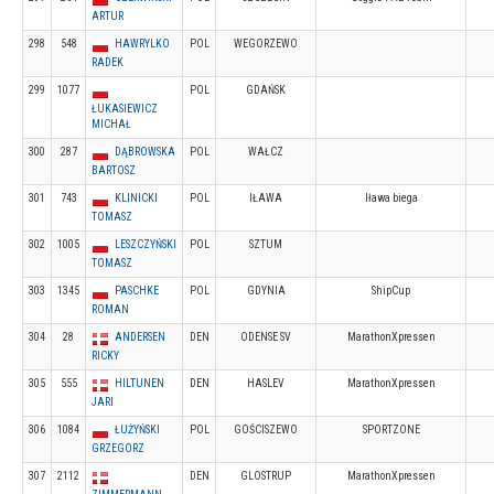
ARTUR
298
548
HAWRYLKO
POL
WEGORZEWO
RADEK
299
1077
POL
GDAŃSK
ŁUKASIEWICZ
MICHAŁ
300
287
DĄBROWSKA
POL
WAŁCZ
BARTOSZ
301
743
KLINICKI
POL
IŁAWA
Iława biega
TOMASZ
302
1005
LESZCZYŃSKI
POL
SZTUM
TOMASZ
303
1345
PASCHKE
POL
GDYNIA
ShipCup
ROMAN
304
28
ANDERSEN
DEN
ODENSE SV
MarathonXpressen
RICKY
305
555
HILTUNEN
DEN
HASLEV
MarathonXpressen
JARI
306
1084
ŁUŻYŃSKI
POL
GOŚCISZEWO
SPORTZONE
GRZEGORZ
307
2112
DEN
GLOSTRUP
MarathonXpressen