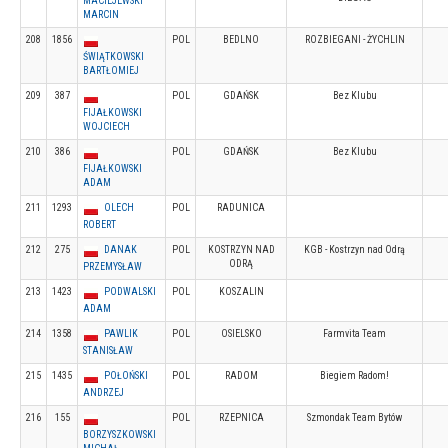
MACIEJEWSKI
MARCIN
208
1856
POL
BEDLNO
ROZBIEGANI - ŻYCHLIN
ŚWIĄTKOWSKI
BARTŁOMIEJ
209
387
POL
GDAŃSK
Bez Klubu
FIJAŁKOWSKI
WOJCIECH
210
386
POL
GDAŃSK
Bez Klubu
FIJAŁKOWSKI
ADAM
211
1293
OLECH
POL
RADUNICA
ROBERT
212
275
DANAK
POL
KOSTRZYN NAD
KGB - Kostrzyn nad Odrą
ODRĄ
PRZEMYSŁAW
213
1423
PODWALSKI
POL
KOSZALIN
ADAM
214
1358
PAWLIK
POL
OSIELSKO
Farmvita Team
STANISŁAW
215
1435
POŁOŃSKI
POL
RADOM
Biegiem Radom!
ANDRZEJ
216
155
POL
RZEPNICA
Szmondak Team Bytów
BORZYSZKOWSKI