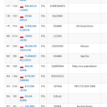
RAFAŁ
177
1124
MAŁASZUK
POL
DOBRE MIASTO
ŁUKASZ
178
1737
STOSIK
POL
PĄCZEWO
ARTUR
179
1914
TUWALSKA
POL
GDAŃSK
LKS Zantyr Sztum
ELŻBIETA
180
2114
ZINKEL
POL
LUZINO
JACEK
181
1245
NEUBAUER
POL
JUSZKOWO
Straszyn
GRZEGORZ
182
390
FILBRANDT
POL
GDAŃSK
Sport Evo
WOJCIECH
183
1639
SKALSKI
POL
DĄBRÓWKA
Podaj mnie piwo kobieto !
ADAM
184
1766
SUTKOWY
POL
BYDGOSZCZ
DAMIAN
185
2169
BUGIERA
POL
GDYNIA
PWC FCU RUN TEAM
JACEK
186
182
BUŁKA
POL
ELBLĄG
ADAM
187
431
GALIŃSKI
POL
RUMIA
Auchan Rumia