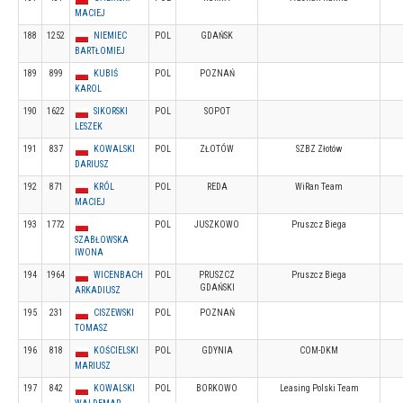
MACIEJ
188
1252
NIEMIEC
POL
GDAŃSK
BARTŁOMIEJ
189
899
KUBIŚ
POL
POZNAŃ
KAROL
190
1622
SIKORSKI
POL
SOPOT
LESZEK
191
837
KOWALSKI
POL
ZŁOTÓW
SZBZ Złotów
DARIUSZ
192
871
KRÓL
POL
REDA
WiRan Team
MACIEJ
193
1772
POL
JUSZKOWO
Pruszcz Biega
SZABŁOWSKA
IWONA
194
1964
WICENBACH
POL
PRUSZCZ
Pruszcz Biega
GDAŃSKI
ARKADIUSZ
195
231
CISZEWSKI
POL
POZNAŃ
TOMASZ
196
818
KOŚCIELSKI
POL
GDYNIA
COM-DKM
MARIUSZ
197
842
KOWALSKI
POL
BORKOWO
Leasing Polski Team