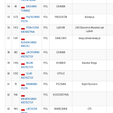
PRZEMYSŁAW
54
48
BAGIŃSKI
POL
GDAŃSK
TOMASZ
55
1372
PIĄTKOWSKI
POL
PRUSZKÓW
Kondycja
PIOTR
56
1412
POBŁOCKA
POL
LĘBORK
UKS Ekonomik Maratończyk
Lębork
KATARZYNA
57
1541
POL
DARŁOWO
bieguzdrowiskowy.pl
RUDNIKOWSKI
MACIEJ
58
582
JACHOWSKI
POL
GDAŃSK
KRZYSZTOF
59
1186
MIJAS
POL
KOŃSKIE
Końskie Biega
KRZYSZTOF
60
1292
OLAS
POL
OPOLE
KRZYSZTOF
61
70
BARAŃSKI
POL
POZNAŃ
Night Runners
PIOTR
62
960
POL
KOŚCIERZYNA
KWIATKOWSKI
KRZYSZTOF
63
985
LATOSZEK
POL
WARSZAWA
CTS