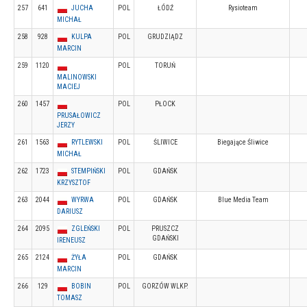
257
641
JUCHA
POL
ŁÓDŹ
Rysioteam
MICHAŁ
258
928
KULPA
POL
GRUDZIĄDZ
MARCIN
259
1120
POL
TORUŃ
MALINOWSKI
MACIEJ
260
1457
POL
PŁOCK
PRUSAŁOWICZ
JERZY
261
1563
RYTLEWSKI
POL
ŚLIWICE
Biegające Śliwice
MICHAŁ
262
1723
STEMPIŃSKI
POL
GDAŃSK
KRZYSZTOF
263
2044
WYRWA
POL
GDAŃSK
Blue Media Team
DARIUSZ
264
2095
ZGLEŃSKI
POL
PRUSZCZ
GDAŃSKI
IRENEUSZ
265
2124
ŻYŁA
POL
GDAŃSK
MARCIN
266
129
BOBIN
POL
GORZÓW WLKP.
TOMASZ