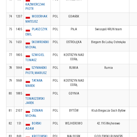
KAŹMIERCZAK
PIOTR
74
1207
MODERHAK
POL
GDAŃSK
MATEUSZ
75
1405
PLASZCZYK
POL
PIŁA
Swisspol/4RUN team
EMIL
76
1651
SKOWROŃSKI
POL
OSTROŁĘKA
Biegam Bo Lubię Ostrołęka
MICHAŁ
77
1805
SZMIGIEL
POL
KOSTRZYN NAD
ODRĄ
TOMASZ
78
1844
SZYMAŃSKI
POL
RUMIA
Rumia
PIOTR, MARIUSZ
79
1869
TATARA
POL
KOSTRZYN NAD
ODRĄ
MAREK
80
1885
POL
GDYNIA
TOMASZEWSKI
JAREK
81
2107
ZIEMAN
POL
BYTÓW
Klub Biegacza Goch Bytów
MICHAŁ
82
151
BORSKI
POL
WEJHEROWO
42.195 Wejherowo
ADAM
83
869
KROTOWSKI
POL
MALBORK
GODLEWSKI RUNNERS