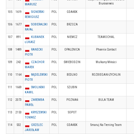
Biuroserwis
MARIUSZ
105
1619
SIGNERSKI
POL
GDAŃSK
REMIGIUSZ
106
1677
SOBIERALSKI
POL
BRZOZA
RAFAŁ
107
891
KUBANEK
POL
NIEMCZ
TEAMOCHAL
ŁUKASZ
108
1489
RANECKI
POL
OPALENICA
Phoenix Contact
PIOTR
109
242
CZACHOR
POL
ŚWIEBODZIN
Wulkany Miłości
MAREK
110
1164
MĘDELEWSKI
POL
BEDLNO
ROZBIEGANI-ŻYCHLIN
PIOTR
111
1669
SMOLIŃSKI
POL
SZUBIN
KAMIL
112
2073
ZAREMBA
POL
POZNAŃ
BULA TEAM
PAWEŁ
113
2153
KRYSZEWSKI
POL
SOPOT
TOMASZ
114
532
GRZELEC
POL
GDAŃSK
Smaruj Na Trening Team
JAROSŁAW