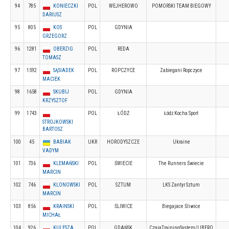
94
785
KONIECZKI
POL
WEJHEROWO
POMORSKI TEAM BIEGOWY
DARIUSZ
95
805
KOS
POL
GDYNIA
GRZEGORZ
96
1281
OBERZIG
POL
REDA
TOMASZ
97
1592
SĄSIADEK
POL
ROPCZYCE
Zabiegani Ropczyce
MACIEK
98
1658
SKUBIJ
POL
GDYNIA
KRZYSZTOF
99
1743
POL
ŁÓDŹ
Łódź Kocha Sport
STROJKOWSKI
BARTOSZ
100
45
BABIAK
UKR
HORODYSZCZE
Ukraine
VADYM
101
736
KLEMAŃSKI
POL
ŚWIECIE
The Runners Świecie
MARCIN
102
746
KLONOWSKI
POL
SZTUM
LKS Zantyr Sztum
MARCIN
103
856
KRAINSKI
POL
ŚLIWICE
Biegajace Śliwice
MICHAŁ
104
926
KULESZA
POL
GDAŃSK
CzajaTrainingSystem/LIBERO