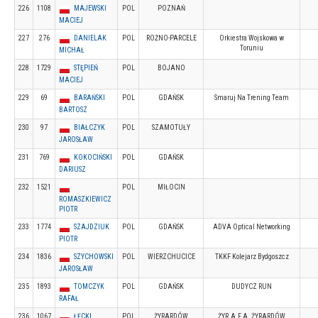
226
1108
MAJEWSKI
POL
POZNAŃ
MACIEJ
227
276
DANIELAK
POL
ROŻNO-PARCELE
Orkiestra Wojskowa w
Toruniu
MICHAŁ
228
1729
STĘPIEŃ
POL
BOJANO
MACIEJ
229
69
BARAŃSKI
POL
GDAŃSK
Smaruj Na Trening Team
BARTOSZ
230
97
BIAŁCZYK
POL
SZAMOTUŁY
JAROSŁAW
231
769
KOKOCIŃSKI
POL
GDAŃSK
DARIUSZ
232
1521
POL
MIŁOCIN
ROMASZKIEWICZ
PIOTR
233
1774
SZAJDZIUK
POL
GDAŃSK
ADVA Optical Networking
PIOTR
234
1836
SZYCHOWSKI
POL
WIERZCHUCICE
TKKF Kolejarz Bydgoszcz
JAROSŁAW
235
1893
TOMCZYK
POL
GDAŃSK
DUDYCZ RUN
RAFAŁ
236
1067
ŁĘCKI
POL
ŻYRARDÓW
ŻYR.A.F.A. ŻYRARDÓW