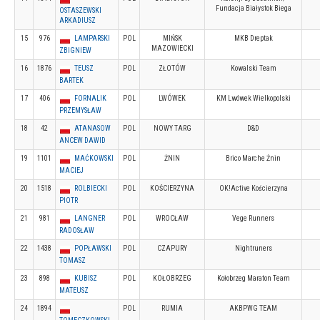
Fundacja Białystok Biega
OSTASZEWSKI
ARKADIUSZ
15
976
LAMPARSKI
POL
MIŃSK
MKB Dreptak
MAZOWIECKI
ZBIGNIEW
16
1876
TEUSZ
POL
ZŁOTÓW
Kowalski Team
BARTEK
17
406
FORNALIK
POL
LWÓWEK
KM Lwówek Wielkopolski
PRZEMYSŁAW
18
42
ATANASOW
POL
NOWY TARG
D&D
ANCEW DAWID
19
1101
MAĆKOWSKI
POL
ŻNIN
Brico Marche Żnin
MACIEJ
20
1518
ROLBIECKI
POL
KOŚCIERZYNA
OK!Active Kościerzyna
PIOTR
21
981
LANGNER
POL
WROCŁAW
Vege Runners
RADOSŁAW
22
1438
POPŁAWSKI
POL
CZAPURY
Nightruners
TOMASZ
23
898
KUBISZ
POL
KOŁOBRZEG
Kołobrzeg Maraton Team
MATEUSZ
24
1894
POL
RUMIA
AKBPWG TEAM