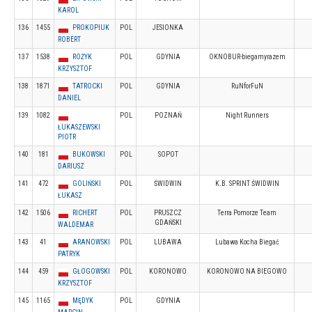
KAROL
136
1455
PROKOPIUK
POL
JESIONKA
ROBERT
137
1538
ROŻYK
POL
GDYNIA
OKNOBUR-biegamyrazem
KRZYSZTOF
138
1871
TATROCKI
POL
GDYNIA
RuNforFuN
DANIEL
139
1082
POL
POZNAŃ
Night Runners
ŁUKASZEWSKI
PIOTR
140
181
BUKOWSKI
POL
SOPOT
DARIUSZ
141
472
GOLIŃSKI
POL
ŚWIDWIN
K.B. SPRINT ŚWIDWIN
ŁUKASZ
142
1506
RICHERT
POL
PRUSZCZ
Terra Pomorze Team
GDAŃSKI
WALDEMAR
143
41
ARANOWSKI
POL
LUBAWA
Lubawa Kocha Biegać
PATRYK
144
459
GŁOGOWSKI
POL
KORONOWO
KORONOWO NA BIEGOWO
KRZYSZTOF
145
1165
MĘDYK
POL
GDYNIA