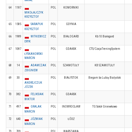
RAFAŁ
64
1187
POL
KOMORNIKI
MIKOŁAJCZYK
KRZYSZTOF
65
1585
SARAPUK
POL
GDYNIA
KRZYSZTOF
66
1989
WITKIEWICZ
POL
BIAŁOGARD
Kb 10 Białogard
ERYK
67
1087
POL
GDAŃSK
CTS/CzajaTreningSystem
ŁYSKANOWSKI
MARCIN
68
14
ADAMCZAK
POL
SZAMOTUŁY
KB SZAMOTUŁY
ZBIGNIEW
69
30
POL
BIAŁYSTOK
Biegam bo Lubię Bialystok
ANDREJCZUK
JÓZEK
70
382
FELIKSIAK
POL
GDAŃSK
WIKTOR
71
497
GRALAK
POL
INOWROCŁAW
TG Sokół Gniewkowo
MARCIN
72
640
JÓŹWIAK
POL
ŁÓDŹ
MARCIN
73
709
POL
WARSZAWA