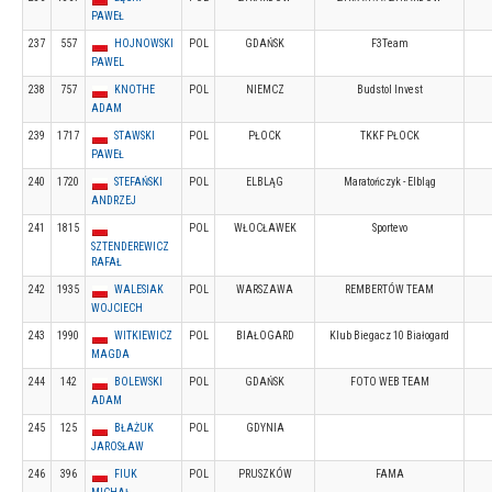
PAWEŁ
237
557
HOJNOWSKI
POL
GDAŃSK
F3Team
PAWEL
238
757
KNOTHE
POL
NIEMCZ
Budstol Invest
ADAM
239
1717
STAWSKI
POL
PŁOCK
TKKF PŁOCK
PAWEŁ
240
1720
STEFAŃSKI
POL
ELBLĄG
Maratończyk - Elbląg
ANDRZEJ
241
1815
POL
WŁOCŁAWEK
Sportevo
SZTENDEREWICZ
RAFAŁ
242
1935
WALESIAK
POL
WARSZAWA
REMBERTÓW TEAM
WOJCIECH
243
1990
WITKIEWICZ
POL
BIAŁOGARD
Klub Biegacz 10 Białogard
MAGDA
244
142
BOLEWSKI
POL
GDAŃSK
FOTO WEB TEAM
ADAM
245
125
BŁAŻUK
POL
GDYNIA
JAROSŁAW
246
396
FIUK
POL
PRUSZKÓW
FAMA