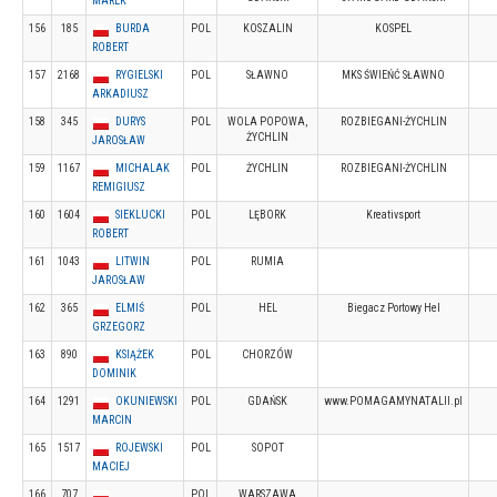
MAREK
156
185
BURDA
POL
KOSZALIN
KOSPEL
ROBERT
157
2168
RYGIELSKI
POL
SŁAWNO
MKS ŚWIEŃĆ SŁAWNO
ARKADIUSZ
158
345
DURYS
POL
WOLA POPOWA,
ROZBIEGANI-ŻYCHLIN
ŻYCHLIN
JAROSŁAW
159
1167
MICHALAK
POL
ŻYCHLIN
ROZBIEGANI-ŻYCHLIN
REMIGIUSZ
160
1604
SIEKLUCKI
POL
LĘBORK
Kreativsport
ROBERT
161
1043
LITWIN
POL
RUMIA
JAROSŁAW
162
365
ELMIŚ
POL
HEL
Biegacz Portowy Hel
GRZEGORZ
163
890
KSIĄŻEK
POL
CHORZÓW
DOMINIK
164
1291
OKUNIEWSKI
POL
GDAŃSK
www.POMAGAMYNATALII.pl
MARCIN
165
1517
ROJEWSKI
POL
SOPOT
MACIEJ
166
707
POL
WARSZAWA