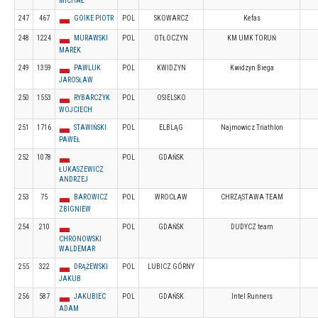
MICHAŁ
247
467
GOIKE PIOTR
POL
SKOWARCZ
Kefas
248
1224
MURAWSKI
POL
OTŁOCZYN
KM UMK TORUŃ
MAREK
249
1359
PAWLUK
POL
KWIDZYN
Kwidzyn Biega
JAROSŁAW
250
1553
RYBARCZYK
POL
OSIELSKO
WOJCIECH
251
1716
STAWIŃSKI
POL
ELBLĄG
Najmowicz Triathlon
PAWEŁ
252
1078
POL
GDAŃSK
ŁUKASZEWICZ
ANDRZEJ
253
75
BAROWICZ
POL
WROCŁAW
CHRZĄSTAWA TEAM
ZBIGNIEW
254
210
POL
GDAŃSK
DUDYCZ team
CHRONOWSKI
WALDEMAR
255
322
DRĄŻEWSKI
POL
LUBICZ GÓRNY
JAKUB
256
587
JAKUBIEC
POL
GDAŃSK
Intel Runners
ADAM