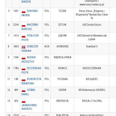
Champions /
MARCIN
www.marcinrakoczy.pl
5
1691
SOWINSKI
POL
TCZEW
Press Glass ,,Biegamy i
Wspieramy'' Reebok Run Crew
PATRYK
Te
6
2244
MAZERSKI
POL
SZTUM
LKS Zantyr Sztum
BARTOSZ
7
1414
POBŁOCKI
POL
LĘBORK
UKS Ekonomik Maratończyk
Lębork
PIOTR
8
1804
SZMELTER
NOR
BORKENES
Kvæfjord Il
DAMIAN
9
1540
RUDNIK
POL
KRĘPA SŁUPSKA
KRZYSZTOF
10
1786
SZCZEŚNIAK
POL
NIEMCZ
DKS SZCZESNIAK
PIOTR
11
148
BOROWCZYK
POL
POZNAŃ
KB DęBIEC
SEBASTIAN
12
489
GÓRSKI
POL
GNIEW
tRUNsformacja GNIEWU
KAMIL
13
606
POL
BRODNICA
BIEGAJ Z GŁOWĄ
JARANOWSKI
ANDRZEJ
14
1314
POL
BIAŁYSTOK
Kalenji by Decathlon/