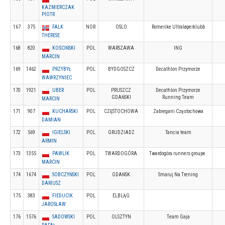
KAZMIERCZAK
PIOTR
167
375
FALK
NOR
OSLO
Romerike Ultraløperklubb
THERESE
168
820
KOŚCIŃSKI
POL
WARSZAWA
ING
MARCIN
169
1462
PRZYBYŁ
POL
BYDGOSZCZ
Decathlon Przymorze
WAWRZYNIEC
170
1921
UBER
POL
PRUSZCZ
Decathlon Przymorze
GDAŃSKI
Running Team
MARCIN
171
907
KUCHARSKI
POL
CZĘSTOCHOWA
Zabiegani Częstochowa
DAMIAN
172
569
IGIELSKI
POL
GRUDZIADZ
Tancia team
ARMIN
173
1355
PAWLIK
POL
TWARDOGÓRA
Twardogóra runners groupe.
MARCIN
174
1674
SOBCZYŃSKI
POL
GDAŃSK
Smaruj Na Trening
DARIUSZ
175
383
FIEDUCIK
POL
ELBLĄG
JAROSŁAW
176
1576
SADOWSKI
POL
OLSZTYN
Team Gaja