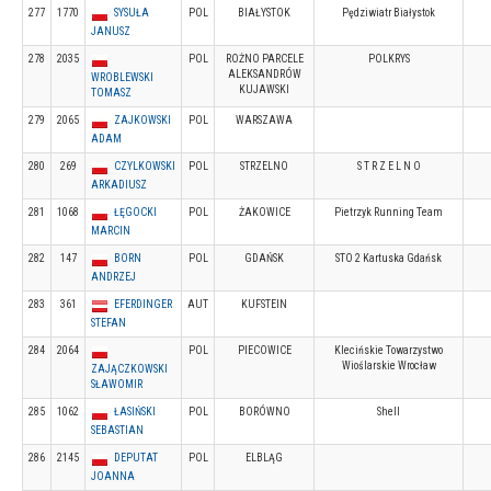
277
1770
SYSUŁA
POL
BIAŁYSTOK
Pędziwiatr Białystok
JANUSZ
278
2035
POL
ROŻNO PARCELE
POLKRYS
ALEKSANDRÓW
WROBLEWSKI
KUJAWSKI
TOMASZ
279
2065
ZAJKOWSKI
POL
WARSZAWA
ADAM
280
269
CZYLKOWSKI
POL
STRZELNO
S T R Z E L N O
ARKADIUSZ
281
1068
ŁĘGOCKI
POL
ŻAKOWICE
Pietrzyk Running Team
MARCIN
282
147
BORN
POL
GDAŃSK
STO 2 Kartuska Gdańsk
ANDRZEJ
283
361
EFERDINGER
AUT
KUFSTEIN
STEFAN
284
2064
POL
PIECOWICE
Klecińskie Towarzystwo
Wioślarskie Wrocław
ZAJĄCZKOWSKI
SŁAWOMIR
285
1062
ŁASIŃSKI
POL
BORÓWNO
Shell
SEBASTIAN
286
2145
DEPUTAT
POL
ELBLĄG
JOANNA