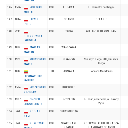
MARCIN
146
1536
ROWIŃSKI
POL
LUBAWA
Lubawa Kocha Biegać
MICHAŁ
147
1044
LITWIN
POL
GDAŃSK
OCEANIC
PIOTR
148
2243
POL
OSSÓW
WIELISZEW HERON TEAM
BEREZNOWSKA
PATRYCJA
149
1092
MACIAS
POL
WARSZAWA
MARCIN
150
1969
WIERGOWSKI
POL
STRASZYN
Straszyn Biega, SUT, Pruszcz
Biega
MAREK
151
1042
LTU
JONAVA
Jonavos Maratonas
LITVINAVICIUS
SAULIUS
152
1534
ROSZKOWSKI
POL
BORKOWO
ZDZISŁAW
153
1307
ORZECH
POL
SZCZECIN
Fundacja Generacja i Dawcy
Życia
ROMSKI ROMEK
154
763
KOCJAN
POL
OSTROWIEC ŚW
KAMIL
155
940
KURKOWSKI
POL
STAROGARD
KOCIEWSKI KLUB BIEGACZA
GDAŃSKI
STAROGARD GDAŃSKI