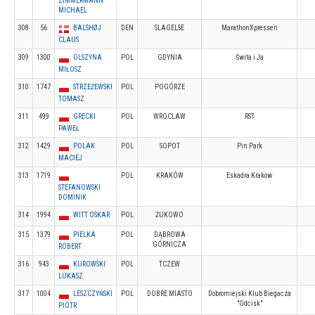
ZIMMERMANN
MICHAEL
308
56
BALSHØJ
DEN
SLAGELSE
MarathonXpressen
CLAUS
309
1300
OLSZYNA
POL
GDYNIA
Świta i Ja
MIŁOSZ
310
1747
STRZEŻEWSKI
POL
POGÓRZE
TOMASZ
311
499
GRECKI
POL
WROCLAW
RST
PAWEŁ
312
1429
POLAK
POL
SOPOT
Pin Park
MACIEJ
313
1719
POL
KRAKÓW
Eskadra Kraków
STEFANOWSKI
DOMINIK
314
1994
WITT OSKAR
POL
ŻUKOWO
315
1379
PIELKA
POL
DĄBROWA
GÓRNICZA
ROBERT
316
943
KUROWSKI
POL
TCZEW
LUKASZ
317
1004
LESZCZYŃSKI
POL
DOBRE MIASTO
Dobromiejski Klub Biegacza
"Odcisk"
PIOTR