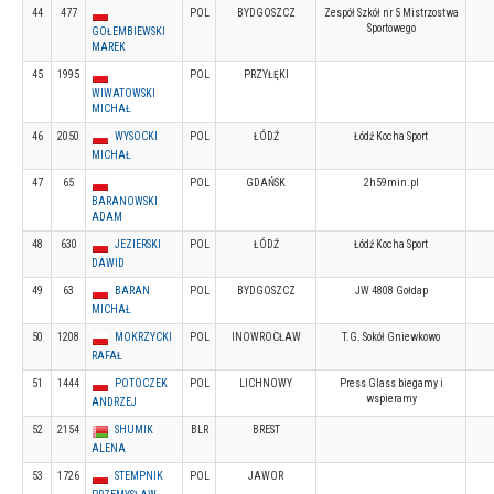
44
477
POL
BYDGOSZCZ
Zespół Szkół nr 5 Mistrzostwa
Sportowego
GOŁEMBIEWSKI
MAREK
45
1995
POL
PRZYŁĘKI
WIWATOWSKI
MICHAŁ
46
2050
WYSOCKI
POL
ŁÓDŹ
Łódź Kocha Sport
MICHAŁ
47
65
POL
GDAŃSK
2h59min.pl
BARANOWSKI
ADAM
48
630
JEZIERSKI
POL
ŁÓDŹ
Łódź Kocha Sport
DAWID
49
63
BARAN
POL
BYDGOSZCZ
JW 4808 Gołdap
MICHAŁ
50
1208
MOKRZYCKI
POL
INOWROCŁAW
T.G. Sokół Gniewkowo
RAFAŁ
51
1444
POTOCZEK
POL
LICHNOWY
Press Glass biegamy i
wspieramy
ANDRZEJ
52
2154
SHUMIK
BLR
BREST
ALENA
53
1726
STEMPNIK
POL
JAWOR