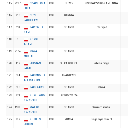
115
2237
CZARNECKA
POL
BLIŻYN
STS SKARŻYSKO-KAMIENNA
LIDIA
116
216
CHYB
POL
GDYNIA
RADOSŁAW
117
610
JAROSZUK
POL
GDAŃSK
Intersport
KAMIL
118
3
KOROL
POL
ADAM
119
2164
SOWA
POL
GDAŃSK
MICHAŁ
120
417
FURMAN
POL
SIERAKOWICE
Ribena biega
RAFAŁ
121
584
JAKIMCZUK
POL
BRANIEWO
ALEKSANDRA
122
585
JAKS KAROL
POL
GDAŃSK
SOWA
123
939
KURKIEWICZ
POL
KOŃCZYCE 24
KRZYSZTOF
124
1938
WALKO
POL
GDAŃSK
Szukam klubu
KRZYSZTOF
125
897
KUBILUS
POL
RUMIA
Biegamyrazem.pl
ROBERT