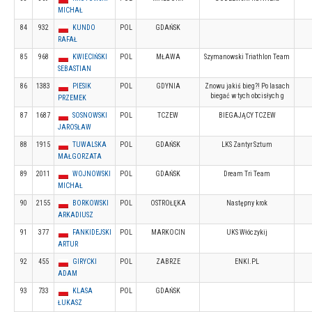
MICHAŁ
84
932
KUNDO
POL
GDAŃSK
RAFAŁ
85
968
KWIECIŃSKI
POL
MŁAWA
Szymanowski Triathlon Team
SEBASTIAN
86
1383
PIESIK
POL
GDYNIA
Znowu jakiś bieg?! Po lasach
biegać w tych obcisłych g
PRZEMEK
87
1687
SOSNOWSKI
POL
TCZEW
BIEGAJĄCY TCZEW
JAROSŁAW
88
1915
TUWALSKA
POL
GDAŃSK
LKS Zantyr Sztum
MAŁGORZATA
89
2011
WOJNOWSKI
POL
GDAŃSK
Dream Tri Team
MICHAŁ
90
2155
BORKOWSKI
POL
OSTROŁĘKA
Następny krok
ARKADIUSZ
91
377
FANKIDEJSKI
POL
MARKOCIN
UKS Włóczykij
ARTUR
92
455
GIRYCKI
POL
ZABRZE
ENKI.PL
ADAM
93
733
KLASA
POL
GDAŃSK
ŁUKASZ