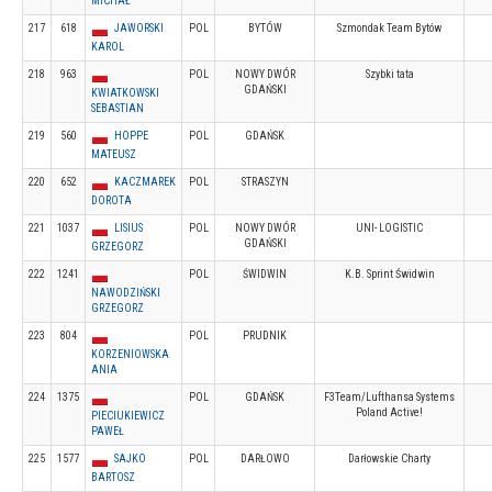
MICHAŁ
217
618
JAWORSKI
POL
BYTÓW
Szmondak Team Bytów
KAROL
218
963
POL
NOWY DWÓR
Szybki tata
GDAŃSKI
KWIATKOWSKI
SEBASTIAN
219
560
HOPPE
POL
GDAŃSK
MATEUSZ
220
652
KACZMAREK
POL
STRASZYN
DOROTA
221
1037
LISIUS
POL
NOWY DWÓR
UNI- LOGISTIC
GDAŃSKI
GRZEGORZ
222
1241
POL
ŚWIDWIN
K.B. Sprint Świdwin
NAWODZIŃSKI
GRZEGORZ
223
804
POL
PRUDNIK
KORZENIOWSKA
ANIA
224
1375
POL
GDAŃSK
F3Team/Lufthansa Systems
Poland Active!
PIECIUKIEWICZ
PAWEŁ
225
1577
SAJKO
POL
DARŁOWO
Darłowskie Charty
BARTOSZ