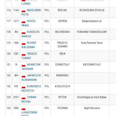
ŁUKASZ
116
1164
MĘDELEWSKI
POL
BEDLNO
ROZBIEGANI-ŻYCHLIN
PIOTR
117
1277
NUSZEL
POL
GDYNIA
Biegamyrazem.pl
PAWEŁ
118
785
KONIECZKI
POL
WEJHEROWO
POMORSKI TEAM BIEGOWY
DARIUSZ
119
1506
RICHERT
POL
PRUSZCZ
Terra Pomorze Team
GDAŃSKI
WALDEMAR
120
1281
OBERZIG
POL
REDA
TOMASZ
121
14
ADAMCZAK
POL
SZAMOTUŁY
KB SZAMOTUŁY
ZBIGNIEW
122
584
JAKIMCZUK
POL
BRANIEWO
ALEKSANDRA
123
939
KURKIEWICZ
POL
KOŃCZYCE 24
KRZYSZTOF
124
2107
ZIEMAN
POL
BYTÓW
Klub Biegacza Goch Bytów
MICHAŁ
125
1082
POL
POZNAŃ
Night Runners
ŁUKASZEWSKI