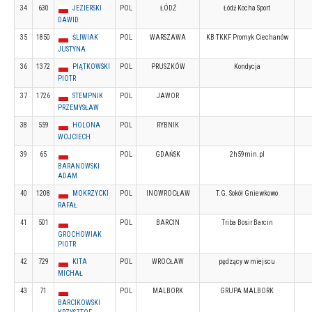
34
630
JEZIERSKI
POL
ŁÓDŹ
Łódź Kocha Sport
DAWID
35
1850
ŚLIWIAK
POL
WARSZAWA
KB TKKF Promyk Ciechanów
JUSTYNA
36
1372
PIĄTKOWSKI
POL
PRUSZKÓW
Kondycja
PIOTR
37
1726
STEMPNIK
POL
JAWOR
PRZEMYSŁAW
38
559
HOLONA
POL
RYBNIK
WOJCIECH
39
65
POL
GDAŃSK
2h59min.pl
BARANOWSKI
ADAM
40
1208
MOKRZYCKI
POL
INOWROCŁAW
T.G. Sokół Gniewkowo
RAFAŁ
41
501
POL
BARCIN
Triba Bosir Barcin
GROCHOWIAK
PIOTR
42
729
KITA
POL
WROCŁAW
pędzący w miejscu
MICHAŁ
43
71
POL
MALBORK
GRUPA MALBORK
BARCIKOWSKI