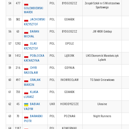
54
477
POL
BYDGOSZCZ
Zespół Szkół nr 5 Mistrzostwa
Sportowego
GOŁEMBIEWSKI
MAREK
55
582
JACHOWSKI
POL
GDAŃSK
KRZYSZTOF
56
63
BARAN
POL
BYDGOSZCZ
JW 4808 Gołdap
MICHAŁ
57
1292
OLAS
POL
OPOLE
KRZYSZTOF
58
1412
POBŁOCKA
POL
LĘBORK
UKS Ekonomik Maratończyk
Lębork
KATARZYNA
59
216
CHYB
POL
GDYNIA
RADOSŁAW
60
497
GRALAK
POL
INOWROCŁAW
TG Sokół Gniewkowo
MARCIN
61
733
KLASA
POL
GDAŃSK
ŁUKASZ
62
45
BABIAK
UKR
HORODYSZCZE
Ukraine
VADYM
63
70
BARAŃSKI
POL
POZNAŃ
Night Runners
PIOTR
64
1187
POL
KOMORNIKI