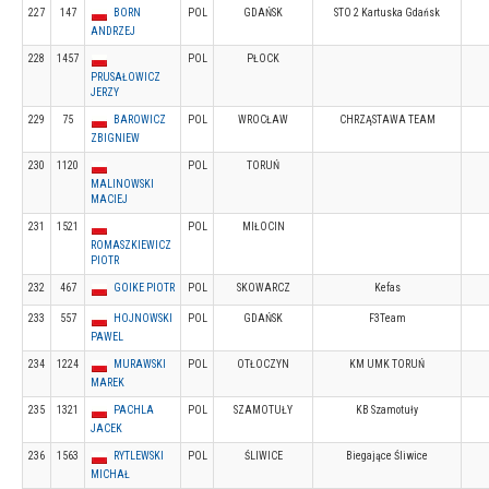
227
147
BORN
POL
GDAŃSK
STO 2 Kartuska Gdańsk
ANDRZEJ
228
1457
POL
PŁOCK
PRUSAŁOWICZ
JERZY
229
75
BAROWICZ
POL
WROCŁAW
CHRZĄSTAWA TEAM
ZBIGNIEW
230
1120
POL
TORUŃ
MALINOWSKI
MACIEJ
231
1521
POL
MIŁOCIN
ROMASZKIEWICZ
PIOTR
232
467
GOIKE PIOTR
POL
SKOWARCZ
Kefas
233
557
HOJNOWSKI
POL
GDAŃSK
F3Team
PAWEL
234
1224
MURAWSKI
POL
OTŁOCZYN
KM UMK TORUŃ
MAREK
235
1321
PACHLA
POL
SZAMOTUŁY
KB Szamotuły
JACEK
236
1563
RYTLEWSKI
POL
ŚLIWICE
Biegające Śliwice
MICHAŁ