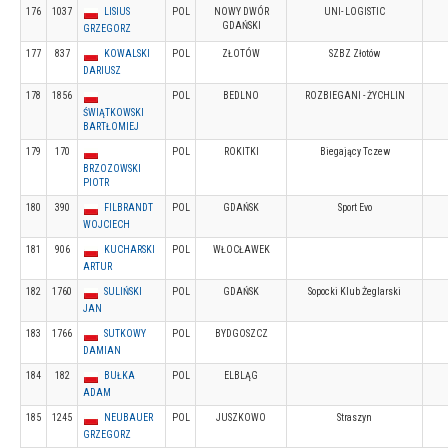
176
1037
LISIUS
POL
NOWY DWÓR
UNI- LOGISTIC
GDAŃSKI
GRZEGORZ
177
837
KOWALSKI
POL
ZŁOTÓW
SZBZ Złotów
DARIUSZ
178
1856
POL
BEDLNO
ROZBIEGANI - ŻYCHLIN
ŚWIĄTKOWSKI
BARTŁOMIEJ
179
170
POL
ROKITKI
Biegający Tczew
BRZOZOWSKI
PIOTR
180
390
FILBRANDT
POL
GDAŃSK
Sport Evo
WOJCIECH
181
906
KUCHARSKI
POL
WŁOCŁAWEK
ARTUR
182
1760
SULIŃSKI
POL
GDAŃSK
Sopocki Klub Żeglarski
JAN
183
1766
SUTKOWY
POL
BYDGOSZCZ
DAMIAN
184
182
BUŁKA
POL
ELBLĄG
ADAM
185
1245
NEUBAUER
POL
JUSZKOWO
Straszyn
GRZEGORZ