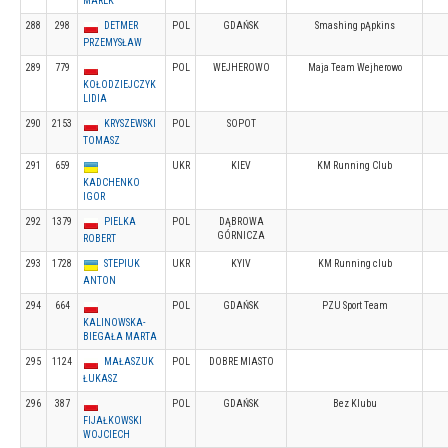
MAREK
288
298
DETMER
POL
GDAŃSK
Smashing pĄpkins
PRZEMYSŁAW
289
779
POL
WEJHEROWO
Maja Team Wejherowo
KOŁODZIEJCZYK
LIDIA
290
2153
KRYSZEWSKI
POL
SOPOT
TOMASZ
291
659
UKR
KIEV
KM Running Club
KADCHENKO
IGOR
292
1379
PIELKA
POL
DĄBROWA
GÓRNICZA
ROBERT
293
1728
STEPIUK
UKR
KYIV
KM Running club
ANTON
294
664
POL
GDAŃSK
PZU Sport Team
KALINOWSKA-
BIEGAŁA MARTA
295
1124
MAŁASZUK
POL
DOBRE MIASTO
ŁUKASZ
296
387
POL
GDAŃSK
Bez Klubu
FIJAŁKOWSKI
WOJCIECH