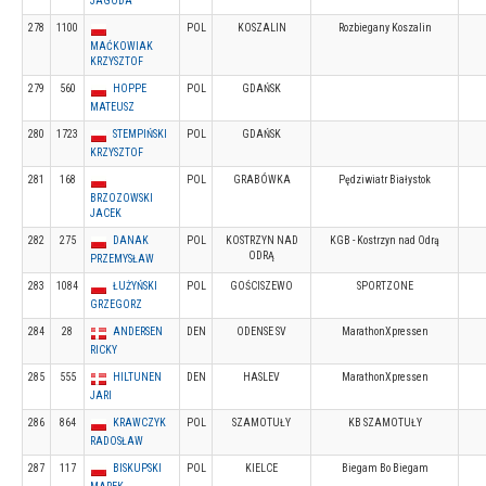
JAGODA
278
1100
POL
KOSZALIN
Rozbiegany Koszalin
MAĆKOWIAK
KRZYSZTOF
279
560
HOPPE
POL
GDAŃSK
MATEUSZ
280
1723
STEMPIŃSKI
POL
GDAŃSK
KRZYSZTOF
281
168
POL
GRABÓWKA
Pędziwiatr Białystok
BRZOZOWSKI
JACEK
282
275
DANAK
POL
KOSTRZYN NAD
KGB - Kostrzyn nad Odrą
ODRĄ
PRZEMYSŁAW
283
1084
ŁUŻYŃSKI
POL
GOŚCISZEWO
SPORTZONE
GRZEGORZ
284
28
ANDERSEN
DEN
ODENSE SV
MarathonXpressen
RICKY
285
555
HILTUNEN
DEN
HASLEV
MarathonXpressen
JARI
286
864
KRAWCZYK
POL
SZAMOTUŁY
KB SZAMOTUŁY
RADOSŁAW
287
117
BISKUPSKI
POL
KIELCE
Biegam Bo Biegam