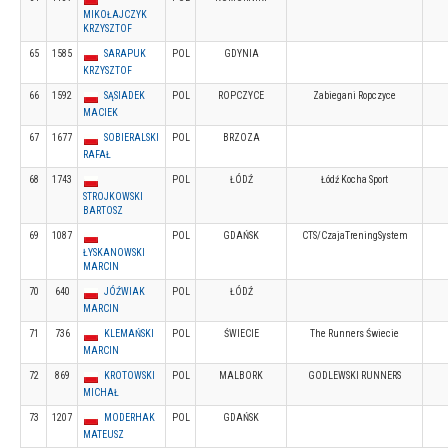
MIKOŁAJCZYK
KRZYSZTOF
65
1585
SARAPUK
POL
GDYNIA
KRZYSZTOF
66
1592
SĄSIADEK
POL
ROPCZYCE
Zabiegani Ropczyce
MACIEK
67
1677
SOBIERALSKI
POL
BRZOZA
RAFAŁ
68
1743
POL
ŁÓDŹ
Łódź Kocha Sport
STROJKOWSKI
BARTOSZ
69
1087
POL
GDAŃSK
CTS/CzajaTreningSystem
ŁYSKANOWSKI
MARCIN
70
640
JÓŹWIAK
POL
ŁÓDŹ
MARCIN
71
736
KLEMAŃSKI
POL
ŚWIECIE
The Runners Świecie
MARCIN
72
869
KROTOWSKI
POL
MALBORK
GODLEWSKI RUNNERS
MICHAŁ
73
1207
MODERHAK
POL
GDAŃSK
MATEUSZ