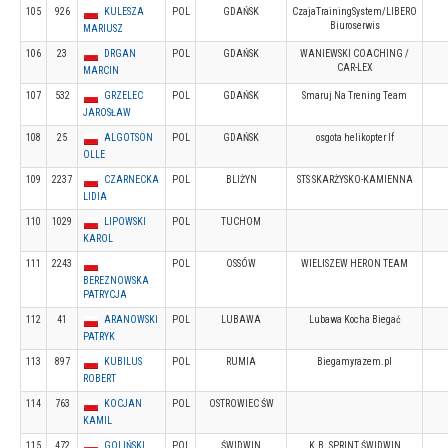
105
926
KULESZA
POL
GDAŃSK
CzajaTrainingSystem/LIBERO
Biuroserwis
MARIUSZ
106
23
DRGAN
POL
GDAŃSK
WANIEWSKI COACHING /
CAR-LEX
MARCIN
107
532
GRZELEC
POL
GDAŃSK
Smaruj Na Trening Team
JAROSŁAW
108
25
ALGOTSON
POL
GDAŃSK
osgota helikopter If
OLLE
109
2237
CZARNECKA
POL
BLIŻYN
STS SKARŻYSKO-KAMIENNA
LIDIA
110
1029
LIPOWSKI
POL
TUCHOM
KAROL
111
2243
POL
OSSÓW
WIELISZEW HERON TEAM
BEREZNOWSKA
PATRYCJA
112
41
ARANOWSKI
POL
LUBAWA
Lubawa Kocha Biegać
PATRYK
113
897
KUBILUS
POL
RUMIA
Biegamyrazem.pl
ROBERT
114
763
KOCJAN
POL
OSTROWIEC ŚW
KAMIL
115
472
GOLIŃSKI
POL
ŚWIDWIN
K.B. SPRINT ŚWIDWIN