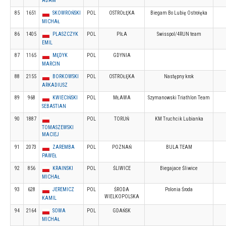
ADAM
85
1651
SKOWROŃSKI
POL
OSTROŁĘKA
Biegam Bo Lubię Ostrołęka
MICHAŁ
86
1405
PLASZCZYK
POL
PIŁA
Swisspol/4RUN team
EMIL
87
1165
MĘDYK
POL
GDYNIA
MARCIN
88
2155
BORKOWSKI
POL
OSTROŁĘKA
Następny krok
ARKADIUSZ
89
968
KWIECIŃSKI
POL
MŁAWA
Szymanowski Triathlon Team
SEBASTIAN
90
1887
POL
TORUŃ
KM Truchcik Lubianka
TOMASZEWSKI
MACIEJ
91
2073
ZAREMBA
POL
POZNAŃ
BULA TEAM
PAWEŁ
92
856
KRAINSKI
POL
ŚLIWICE
Biegajace Śliwice
MICHAŁ
93
628
JEREMICZ
POL
ŚRODA
Polonia Środa
WIELKOPOLSKA
KAMIL
94
2164
SOWA
POL
GDAŃSK
MICHAŁ