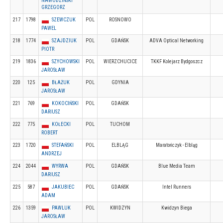
NAWODZIŃSKI
GRZEGORZ
217
1798
SZEWCZUK
POL
ROSNOWO
PAWEL
218
1774
SZAJDZIUK
POL
GDAŃSK
ADVA Optical Networking
PIOTR
219
1836
SZYCHOWSKI
POL
WIERZCHUCICE
TKKF Kolejarz Bydgoszcz
JAROSŁAW
220
125
BŁAŻUK
POL
GDYNIA
JAROSŁAW
221
769
KOKOCIŃSKI
POL
GDAŃSK
DARIUSZ
222
775
KOŁECKI
POL
TUCHOM
ROBERT
223
1720
STEFAŃSKI
POL
ELBLĄG
Maratończyk - Elbląg
ANDRZEJ
224
2044
WYRWA
POL
GDAŃSK
Blue Media Team
DARIUSZ
225
587
JAKUBIEC
POL
GDAŃSK
Intel Runners
ADAM
226
1359
PAWLUK
POL
KWIDZYN
Kwidzyn Biega
JAROSŁAW