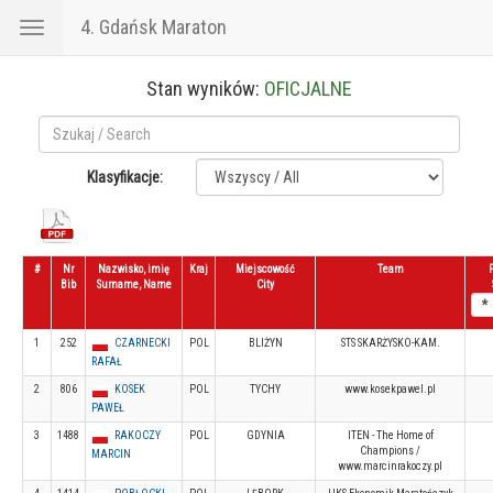
4. Gdańsk Maraton
Toggle
navigation
Stan wyników:
OFICJALNE
Klasyfikacje:
#
Nr
Nazwisko, imię
Kraj
Miejscowość
Team
Bib
Surname, Name
City
1
252
CZARNECKI
POL
BLIŻYN
STS SKARŻYSKO-KAM.
RAFAŁ
2
806
KOSEK
POL
TYCHY
www.kosekpawel.pl
PAWEŁ
3
1488
RAKOCZY
POL
GDYNIA
ITEN - The Home of
Champions /
MARCIN
www.marcinrakoczy.pl