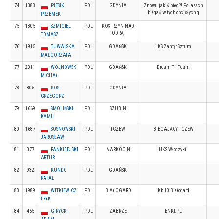
74
1383
PIESIK
POL
GDYNIA
Znowu jakiś bieg?! Po lasach
biegać w tych obcisłych g
PRZEMEK
75
1805
SZMIGIEL
POL
KOSTRZYN NAD
ODRĄ
TOMASZ
76
1915
TUWALSKA
POL
GDAŃSK
LKS Zantyr Sztum
MAŁGORZATA
77
2011
WOJNOWSKI
POL
GDAŃSK
Dream Tri Team
MICHAŁ
78
805
KOS
POL
GDYNIA
GRZEGORZ
79
1669
SMOLIŃSKI
POL
SZUBIN
KAMIL
80
1687
SOSNOWSKI
POL
TCZEW
BIEGAJĄCY TCZEW
JAROSŁAW
81
377
FANKIDEJSKI
POL
MARKOCIN
UKS Włóczykij
ARTUR
82
932
KUNDO
POL
GDAŃSK
RAFAŁ
83
1989
WITKIEWICZ
POL
BIAŁOGARD
Kb 10 Białogard
ERYK
84
455
GIRYCKI
POL
ZABRZE
ENKI.PL