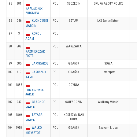
95
681
POL
SZCZECIN
GRUPA AZOTY POLICE
KAPUŚCIŃSKI
ZBIGNIEW
96
746
KLONOWSKI
POL
SZTUM
LKS Zantyr Sztum
MARCIN
97
3
KOROL
POL
ADAM
98
709
POL
WARSZAWA
KAŹMIERCZAK
PIOTR
99
585
JAKS KAROL
POL
GDAŃSK
SOWA
100
610
JAROSZUK
POL
GDAŃSK
Intersport
KAMIL
101
1885
POL
GDYNIA
TOMASZEWSKI
JAREK
102
242
CZACHOR
POL
ŚWIEBODZIN
Wulkany Miłości
MAREK
103
1869
TATARA
POL
KOSTRZYN NAD
ODRĄ
MAREK
104
1938
WALKO
POL
GDAŃSK
Szukam klubu
KRZYSZTOF