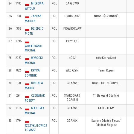
24
1183
MIERZWA
POL
DARŁOWO
WITOLD
25
598
JANIAK
POL
GRUDZIĄDZ
NIESKOŃCZONOŚĆ
MARCIN
26
355
DZIEDZIC
POL
INOWROCŁAW
PIOTR
27
1995
POL
PRZYŁĘKI
WIWATOWSKI
MICHAŁ
28
2050
WYSOCKI
POL
ŁÓDŹ
Łódź Kocha Sport
MICHAŁ
29
882
KRYCA
POL
WEDRZYN
Team Kopeć
DOMINIK
30
100
BIEGAŁA
POL
GDAŃSK
Bike U UP - EUROPELL
MAREK
31
261
CZERWIAK
POL
STAROGARD
Tri Starogard Gdański
GDAŃSKI
ROBERT
32
1155
MAZUREK
POL
GDAŃSK
FABER TEAM
MICHAŁ
33
1794
POL
GDAŃSK
Szalony Gdańsk Biega /
Gdański Biegacz
SZCZYKUTOWICZ
TOMASZ