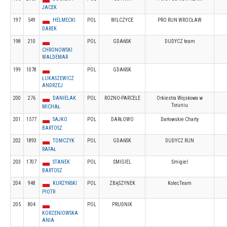
JACEK
197
549
HELMECKI
POL
WILCZYCE
PRO RUN WROCŁAW
DAREK
198
210
POL
GDAŃSK
DUDYCZ team
CHRONOWSKI
WALDEMAR
199
1078
POL
GDAŃSK
ŁUKASZEWICZ
ANDRZEJ
200
276
DANIELAK
POL
ROŻNO-PARCELE
Orkiestra Wojskowa w
Toruniu
MICHAŁ
201
1577
SAJKO
POL
DARŁOWO
Darłowskie Charty
BARTOSZ
202
1893
TOMCZYK
POL
GDAŃSK
DUDYCZ RUN
RAFAŁ
203
1707
STANEK
POL
ŚMIGIEL
Śmigiel
BARTOSZ
204
948
KURZYŃSKI
POL
ZBĄSZYNEK
KolecTeam
PIOTR
205
804
POL
PRUDNIK
KORZENIOWSKA
ANIA