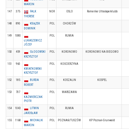
MARCIN
147
375
FALK
NOR
OSLO
Romerike Ultraløperklubb
THERESE
148
890
KSIĄŻEK
POL
CHORZÓW
DOMINIK
149
1080
POL
RUMIA
ŁUKASZEWICZ
JÓZEF
150
459
GŁOGOWSKI
POL
KORONOWO
KORONOWO NA BIEGOWO
KRZYSZTOF
151
960
POL
KOŚCIERZYNA
KWIATKOWSKI
KRZYSZTOF
152
185
BURDA
POL
KOSZALIN
KOSPEL
ROBERT
153
707
POL
WARSZAWA
KAZMIERCZAK
PIOTR
154
1043
LITWIN
POL
RUMIA
JAROSŁAW
155
1168
MICHALIK
POL
POZNAŃ/TUSZÓW
KP Poznań-Grunwald
MARCIN