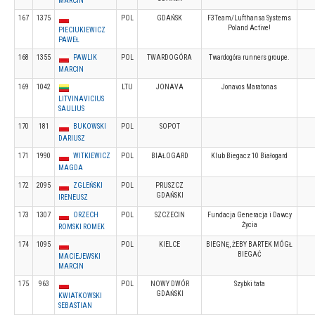
MARCIN
167
1375
POL
GDAŃSK
F3Team/Lufthansa Systems
Poland Active!
PIECIUKIEWICZ
PAWEŁ
168
1355
PAWLIK
POL
TWARDOGÓRA
Twardogóra runners groupe.
MARCIN
169
1042
LTU
JONAVA
Jonavos Maratonas
LITVINAVICIUS
SAULIUS
170
181
BUKOWSKI
POL
SOPOT
DARIUSZ
171
1990
WITKIEWICZ
POL
BIAŁOGARD
Klub Biegacz 10 Białogard
MAGDA
172
2095
ZGLEŃSKI
POL
PRUSZCZ
GDAŃSKI
IRENEUSZ
173
1307
ORZECH
POL
SZCZECIN
Fundacja Generacja i Dawcy
Życia
ROMSKI ROMEK
174
1095
POL
KIELCE
BIEGNĘ, ŻEBY BARTEK MÓGŁ
BIEGAĆ
MACIEJEWSKI
MARCIN
175
963
POL
NOWY DWÓR
Szybki tata
GDAŃSKI
KWIATKOWSKI
SEBASTIAN