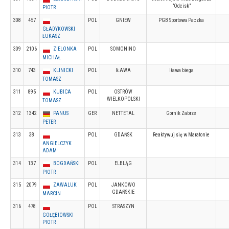
"Odcisk"
PIOTR
308
457
POL
GNIEW
PGB Sportowa Paczka
GŁADYKOWSKI
ŁUKASZ
309
2106
ZIELONKA
POL
SOMONINO
MICHAŁ
310
743
KLINICKI
POL
IŁAWA
Iława biega
TOMASZ
311
895
KUBICA
POL
OSTRÓW
WIELKOPOLSKI
TOMASZ
312
1342
PANUS
GER
NETTETAL
Gornik Zabrze
PETER
313
38
POL
GDAŃSK
Reaktywuj się w Maratonie
ANGIELCZYK
ADAM
314
137
BOGDAŃSKI
POL
ELBLĄG
PIOTR
315
2079
ZAWALUK
POL
JANKOWO
GDAŃSKIE
MARCIN
316
478
POL
STRASZYN
GOŁĘBIOWSKI
PIOTR