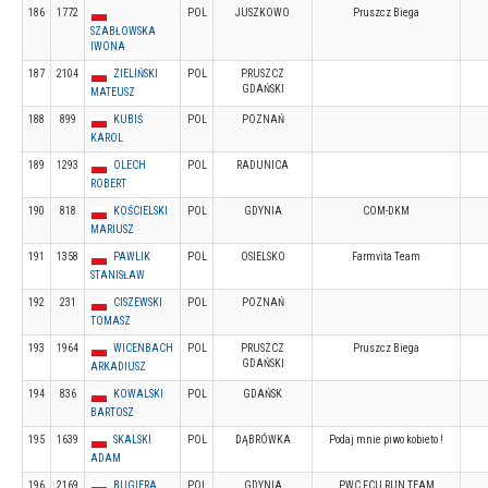
186
1772
POL
JUSZKOWO
Pruszcz Biega
SZABŁOWSKA
IWONA
187
2104
ZIELIŃSKI
POL
PRUSZCZ
GDAŃSKI
MATEUSZ
188
899
KUBIŚ
POL
POZNAŃ
KAROL
189
1293
OLECH
POL
RADUNICA
ROBERT
190
818
KOŚCIELSKI
POL
GDYNIA
COM-DKM
MARIUSZ
191
1358
PAWLIK
POL
OSIELSKO
Farmvita Team
STANISŁAW
192
231
CISZEWSKI
POL
POZNAŃ
TOMASZ
193
1964
WICENBACH
POL
PRUSZCZ
Pruszcz Biega
GDAŃSKI
ARKADIUSZ
194
836
KOWALSKI
POL
GDAŃSK
BARTOSZ
195
1639
SKALSKI
POL
DĄBRÓWKA
Podaj mnie piwo kobieto !
ADAM
196
2169
BUGIERA
POL
GDYNIA
PWC FCU RUN TEAM