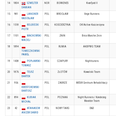
14
1804
SZMELTER
NOR
BORKENES
Kvæfjord Il
DAMIAN
15
981
LANGNER
POL
WROCŁAW
Vege Runners
RADOSŁAW
16
1518
ROLBIECKI
POL
KOŚCIERZYNA
OK!Active Kościerzyna
PIOTR
17
1101
MAĆKOWSKI
POL
ŻNIN
Brico Marche Żnin
MACIEJ
18
1894
POL
RUMIA
AKBPWG TEAM
TOMECZKOWSKI
PAWEŁ
19
1438
POPŁAWSKI
POL
CZAPURY
Nightruners
TOMASZ
20
1876
TEUSZ
POL
ZŁOTÓW
Kowalski Team
BARTEK
21
956
POL
ZABRZE
MESIR Centrum Rehabilitacji
KWESTOROWSKI
BARTOSZ
22
894
KUBIAK
POL
POZNAŃ
Night Runners / Kołobrzeg
Maraton Team
MICHAŁ
23
42
ATANASOW
POL
NOWY TARG
D&D
ANCEW DAWID