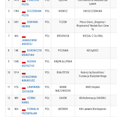
4
1414
POBŁOCKI
POL
LĘBORK
UKS Ekonomik Maratończyk
Lębork
PIOTR
5
1786
SZCZEŚNIAK
POL
NIEMCZ
DKS SZCZESNIAK
PIOTR
6
1691
SOWINSKI
POL
TCZEW
Press Glass ,,Biegamy i
Wspieramy'' Reebok Run Crew
PATRYK
Te
7
606
POL
BRODNICA
BIEGAJ Z GŁOWĄ
JARANOWSKI
ANDRZEJ
8
148
BOROWCZYK
POL
POZNAŃ
KB DęBIEC
SEBASTIAN
9
1540
RUDNIK
POL
KRĘPA SŁUPSKA
KRZYSZTOF
10
1314
POL
BIAŁYSTOK
Kalenji by Decathlon/
Fundacja Białystok Biega
OSTASZEWSKI
ARKADIUSZ
11
976
LAMPARSKI
POL
MIŃSK
MKB Dreptak
MAZOWIECKI
ZBIGNIEW
12
489
GÓRSKI
POL
GNIEW
tRUNsformacja GNIEWU
KAMIL
13
406
FORNALIK
POL
LWÓWEK
KM Lwówek Wielkopolski
PRZEMYSŁAW