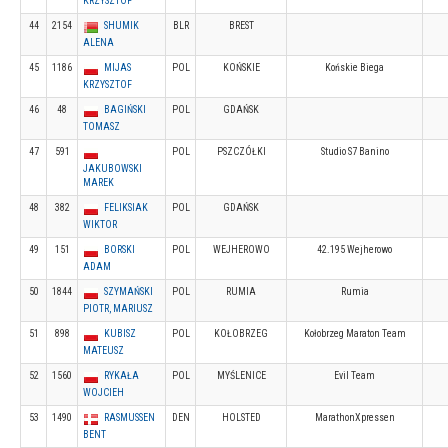
KRZYSZTOF
44
2154
SHUMIK
BLR
BREST
ALENA
45
1186
MIJAS
POL
KOŃSKIE
Końskie Biega
KRZYSZTOF
46
48
BAGIŃSKI
POL
GDAŃSK
TOMASZ
47
591
POL
PSZCZÓŁKI
Studio S7 Banino
JAKUBOWSKI
MAREK
48
382
FELIKSIAK
POL
GDAŃSK
WIKTOR
49
151
BORSKI
POL
WEJHEROWO
42.195 Wejherowo
ADAM
50
1844
SZYMAŃSKI
POL
RUMIA
Rumia
PIOTR, MARIUSZ
51
898
KUBISZ
POL
KOŁOBRZEG
Kołobrzeg Maraton Team
MATEUSZ
52
1560
RYKAŁA
POL
MYŚLENICE
Evil Team
WOJCIEH
53
1490
RASMUSSEN
DEN
HOLSTED
MarathonXpressen
BENT