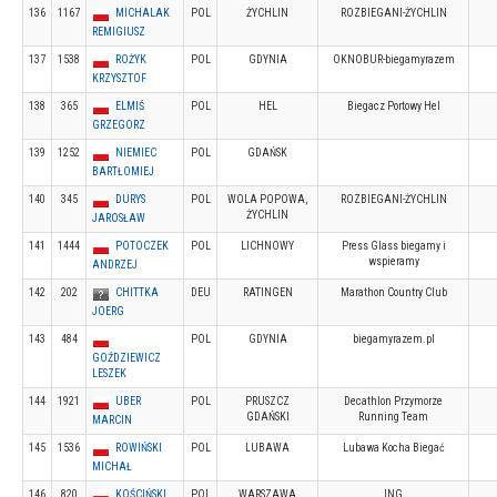
136
1167
MICHALAK
POL
ŻYCHLIN
ROZBIEGANI-ŻYCHLIN
REMIGIUSZ
137
1538
ROŻYK
POL
GDYNIA
OKNOBUR-biegamyrazem
KRZYSZTOF
138
365
ELMIŚ
POL
HEL
Biegacz Portowy Hel
GRZEGORZ
139
1252
NIEMIEC
POL
GDAŃSK
BARTŁOMIEJ
140
345
DURYS
POL
WOLA POPOWA,
ROZBIEGANI-ŻYCHLIN
ŻYCHLIN
JAROSŁAW
141
1444
POTOCZEK
POL
LICHNOWY
Press Glass biegamy i
wspieramy
ANDRZEJ
142
202
CHITTKA
DEU
RATINGEN
Marathon Country Club
JOERG
143
484
POL
GDYNIA
biegamyrazem.pl
GOŹDZIEWICZ
LESZEK
144
1921
UBER
POL
PRUSZCZ
Decathlon Przymorze
GDAŃSKI
Running Team
MARCIN
145
1536
ROWIŃSKI
POL
LUBAWA
Lubawa Kocha Biegać
MICHAŁ
146
820
KOŚCIŃSKI
POL
WARSZAWA
ING