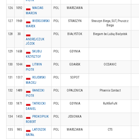
PIOTR
126
1092
MACIAS
POL
WARSZAWA
MARCIN
127
1969
WIERGOWSKI
POL
STRASZYN
Straszyn Biega, SUT, Pruszcz
Biega
MAREK
128
30
POL
BIAŁYSTOK
Biegam bo Lubię Bialystok
ANDREJCZUK
JÓZEK
129
1658
SKUBIJ
POL
GDYNIA
KRZYSZTOF
130
1044
LITWIN
POL
GDAŃSK
OCEANIC
PIOTR
131
1517
ROJEWSKI
POL
SOPOT
MACIEJ
132
1489
RANECKI
POL
OPALENICA
Phoenix Contact
PIOTR
133
1871
TATROCKI
POL
GDYNIA
RuNforFuN
DANIEL
134
1455
PROKOPIUK
POL
JESIONKA
ROBERT
135
985
LATOSZEK
POL
WARSZAWA
CTS
RAFAŁ