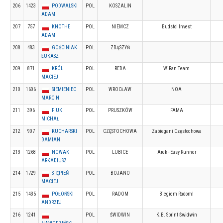
206
1423
PODWALSKI
POL
KOSZALIN
ADAM
207
757
KNOTHE
POL
NIEMCZ
Budstol Invest
ADAM
208
483
GOŚCINIAK
POL
ZBĄSZYŃ
ŁUKASZ
209
871
KRÓL
POL
REDA
WiRan Team
MACIEJ
210
1606
SIEMIENIEC
POL
WROCŁAW
NOA
MARCIN
211
396
FIUK
POL
PRUSZKÓW
FAMA
MICHAŁ
212
907
KUCHARSKI
POL
CZĘSTOCHOWA
Zabiegani Częstochowa
DAMIAN
213
1268
NOWAK
POL
LUBICE
Arek - Easy Runner
ARKADIUSZ
214
1729
STĘPIEŃ
POL
BOJANO
MACIEJ
215
1435
POŁOŃSKI
POL
RADOM
Biegiem Radom!
ANDRZEJ
216
1241
POL
ŚWIDWIN
K.B. Sprint Świdwin