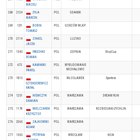
MACIEJ
268
2124
ŻYŁA
POL
GDAŃSK
MARCIN
269
129
BOBIN
POL
GORZÓW WLKP.
TOMASZ
270
2114
ZINKEL
POL
LUZINO
JACEK
271
1345
PASCHKE
POL
GDYNIA
ShipCup
ROMAN
272
675
KAMIŃSKI
POL
WYBUDOWANIE
MICHAŁOWO
PAWEŁ
273
1815
POL
WŁOCŁAWEK
Sportevo
SZTENDEREWICZ
RAFAŁ
274
1251
NIEMCZYK
POL
WARSZAWA
DREAM RUN
DAMIAN
275
1178
MIELCZAREK
POL
WARSZAWA
ROZBIEGANI-ŻYCHLIN
KRZYSZTOF
276
2065
ZAJKOWSKI
POL
WARSZAWA
ADAM
277
1365
PETRYNA
POL
WROCŁAW
NOA