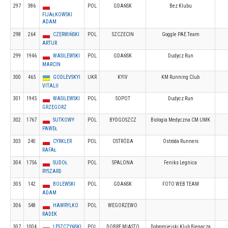
297
386
POL
GDAŃSK
Bez Klubu
FIJAŁKOWSKI
ADAM
298
264
CZERWIŃSKI
POL
SZCZECIN
Goggle PAE Team
ARTUR
299
1946
WASILEWSKI
POL
GDAŃSK
Dudycz Run
MARCIN
300
465
GODLEVSKYI
UKR
KYIV
KM Running Club
VITALII
301
1945
WASILEWSKI
POL
SOPOT
Dudycz Run
GRZEGORZ
302
1767
SUTKOWY
POL
BYDGOSZCZ
Biologia Medyczna CM UMK
PAWEŁ
303
240
CYRKLER
POL
OSTRÓDA
Ostróda Runners
RAFAŁ
304
1756
SUDOŁ
POL
SPALONA
Feniks Legnica
RYSZARD
305
142
BOLEWSKI
POL
GDAŃSK
FOTO WEB TEAM
ADAM
306
548
HAWRYLKO
POL
WEGORZEWO
RADEK
307
1004
LESZCZYŃSKI
POL
DOBRE MIASTO
Dobromiejski Klub Biegacza