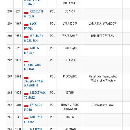
WROBLEWSKI
KUJAWSKI
TOMASZ
258
224
CIESIELSKI
POL
GDAŃSK
WITOLD
259
1067
ŁĘCKI
POL
ŻYRARDÓW
ŻYR.A.F.A. ŻYRARDÓW
PAWEŁ
260
1935
WALESIAK
POL
WARSZAWA
REMBERTÓW TEAM
WOJCIECH
261
928
KULPA
POL
GRUDZIĄDZ
MARCIN
262
1077
POL
GDAŃSK
ŁUKASIEWICZ
MICHAŁ
263
2064
POL
PIECOWICE
Klecińskie Towarzystwo
Wioślarskie Wrocław
ZAJĄCZKOWSKI
SŁAWOMIR
264
1005
LESZCZYŃSKI
POL
SZTUM
TOMASZ
265
1350
PATALON
POL
NOWE MIASTO
OrkaMasters Iława
LUBAWSKIE
PIOTR
266
943
KUROWSKI
POL
TCZEW
LUKASZ
267
1108
MAJEWSKI
POL
POZNAŃ