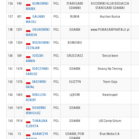
156
940
KURKOWSKI
POL
STAROGARD
KOCIEWSKI KLUB BIEGACZA
GDAŃSKI
STAROGARD GDAŃSKI
MAREK
157
431
GALIŃSKI
POL
RUMIA
Auchan Rumia
MACIEJ
158
1291
OKUNIEWSKI
POL
GDAŃSK
www.POMAGAMYNATALII.pl
MARCIN
159
1534
ROSZKOWSKI
POL
BORKOWO
ZDZISŁAW
160
569
IGIELSKI
POL
GRUDZIADZ
Tancia team
ARMIN
161
1674
SOBCZYŃSKI
POL
GDAŃSK
Smaruj Na Trening
DARIUSZ
162
1576
SADOWSKI
POL
OLSZTYN
Team Gaja
RAFAŁ
163
1604
SIEKLUCKI
POL
LĘBORK
Kreativsport
ROBERT
164
1619
SIGNERSKI
POL
GDAŃSK
REMIGIUSZ
165
1914
TUWALSKA
POL
GDAŃSK
LKS Zantyr Sztum
ELŻBIETA
166
15
ADAMCZYK
POL
GDAŃSK, POW.
Blue Media S.A.
GDAŃSK