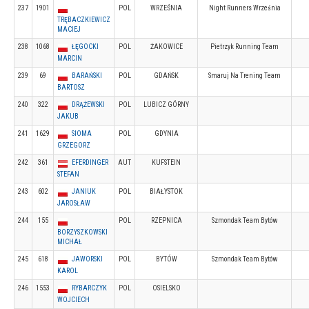
237
1901
POL
WRZEŚNIA
Night Runners Września
TRĘBACZKIEWICZ
MACIEJ
238
1068
ŁĘGOCKI
POL
ŻAKOWICE
Pietrzyk Running Team
MARCIN
239
69
BARAŃSKI
POL
GDAŃSK
Smaruj Na Trening Team
BARTOSZ
240
322
DRĄŻEWSKI
POL
LUBICZ GÓRNY
JAKUB
241
1629
SIOMA
POL
GDYNIA
GRZEGORZ
242
361
EFERDINGER
AUT
KUFSTEIN
STEFAN
243
602
JANIUK
POL
BIAŁYSTOK
JAROSŁAW
244
155
POL
RZEPNICA
Szmondak Team Bytów
BORZYSZKOWSKI
MICHAŁ
245
618
JAWORSKI
POL
BYTÓW
Szmondak Team Bytów
KAROL
246
1553
RYBARCZYK
POL
OSIELSKO
WOJCIECH