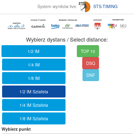
System wyników live:
STS-TIMING
Wybierz dystans / Select distance:
1/2 IM
TOP 10
DSQ
1/4 IM
DNF
1/8 IM
1/2 IM Sztafeta
1/4 IM Sztafeta
1/8 IM Sztafeta
Wybierz punkt