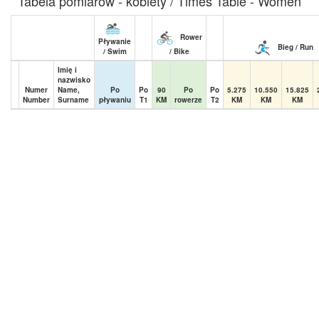
Tabela pomiarów - kobiety / Times Table - Women
Rower
Pływanie
Bieg / Run
/ Swim
/ Bike
Imię i
nazwisko
Numer
Name,
Po
Po
90
Po
Po
5.275
10.550
15.825
Number
Surname
pływaniu
T1
KM
rowerze
T2
KM
KM
KM