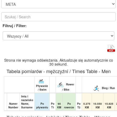
Filtruj / Filter:
Strona nie wymaga odświeżania. Aktualizuje się automatycznie co
30 sekund.
Tabela pomiarów - mężczyźni / Times Table - Men
Rower
Pływanie
Bieg / Run
/ Swim
/ Bike
Imię i
nazwisko
Numer
Name,
Po
Po
90
Po
Po
5.275
10.550
15.825
Number
Surname
pływaniu
T1
KM
rowerze
T2
KM
KM
KM