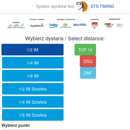
System wyników live:
STS-TIMING
Wybierz dystans / Select distance:
1/2 IM
TOP 10
DSQ
1/4 IM
DNF
1/8 IM
1/2 IM Sztafeta
1/4 IM Sztafeta
1/8 IM Sztafeta
Wybierz punkt