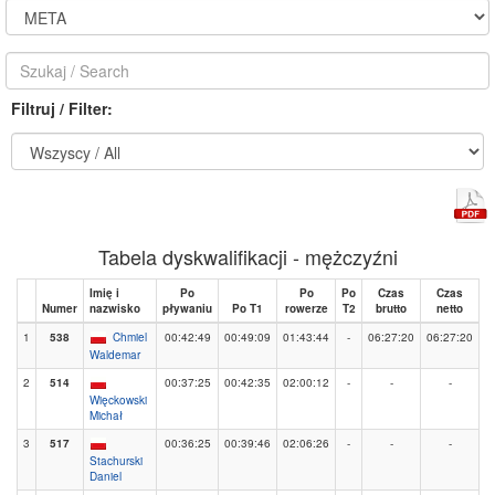
Filtruj / Filter:
Tabela dyskwalifikacji - mężczyźni
Imię i
Po
Po
Po
Czas
Czas
Numer
nazwisko
pływaniu
Po T1
rowerze
T2
brutto
netto
1
538
Chmiel
00:42:49
00:49:09
01:43:44
-
06:27:20
06:27:20
Waldemar
2
514
00:37:25
00:42:35
02:00:12
-
-
-
Więckowski
Michał
3
517
00:36:25
00:39:46
02:06:26
-
-
-
Stachurski
Daniel