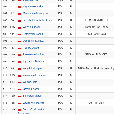
101
61
Kępa Aleksandra
POL
K
102
12
Maciejewski Grzegorz
POL
M
103
34
Jarzabek Lindholm Anna
POL
K
TRICLUB MyBike.pl
104
235
Wozniak Jacek
POL
M
ironteam Iron Team
105
141
Seferyniak Jacek
POL
M
PKO Bank Polski
106
71
Domański Łukasz
POL
M
107
147
Podleś Dawid
POL
M
108
115
Zakrzewski Michał
POL
M
SNG WILD DUCKS
109
238
Łączyński Bartosz
POL
M
110
43
Żołądek Justyna
POL
K
MBC - Maciej Bodnar Coachin
111
213
Zakrzewski Tomasz
POL
M
112
214
Weder Piotr
POL
M
113
174
Grzelak Kornel
POL
M
114
180
Siekierski Marcin
POL
M
115
165
Wronowski Marcin
POL
M
Luft Tri Team
116
160
Ferko-Czajkowska
POL
K
Stanisława