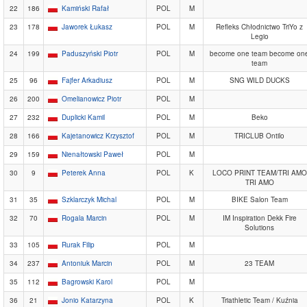
22
186
Kamiński Rafał
POL
M
23
178
Jaworek Łukasz
POL
M
Refleks Chłodnictwo TriYo z
Legio
24
199
Paduszyński Piotr
POL
M
become one team become on
team
25
96
Fajfer Arkadiusz
POL
M
SNG WILD DUCKS
26
200
Omelianowicz Piotr
POL
M
27
232
Duplicki Kamil
POL
M
Beko
28
166
Kajetanowicz Krzysztof
POL
M
TRICLUB Ontilo
29
159
Nienałtowski Paweł
POL
M
30
9
Peterek Anna
POL
K
LOCO PRINT TEAM/TRI AMO
TRI AMO
31
35
Szklarczyk Michal
POL
M
BIKE Salon Team
32
70
Rogala Marcin
POL
M
IM Inspiration Dekk Fire
Solutions
33
105
Rurak Filip
POL
M
34
237
Antoniuk Marcin
POL
M
23 TEAM
35
112
Bagrowski Karol
POL
M
36
21
Jonio Katarzyna
POL
K
Triathletic Team / Kuźnia