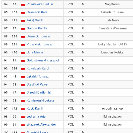
84
88
Polakiewicz Dariusz
POL
M
Sagittarius
85
152
Czarnecki Rafał
POL
M
Friends Tri Team
86
171
Tokaj Marcin
POL
M
Lab Mesk
87
27
Gordon Kamila
POL
K
Trimasters Warszawa
88
239
Biernacki Tomasz
POL
M
89
231
Pruszyński Tomasz
POL
M
Trinity Triathlon UNITY
90
176
Duła Marcin
POL
M
Euroglas Polska
91
81
Gołombiewski Krzysztof
POL
M
92
234
Kowalczyk Karol
POL
M
93
48
Jąkalski Tomasz
POL
M
94
98
Stasiński Paweł
POL
M
95
17
Brzezki Bartłomiej
POL
M
96
93
Komierowski Lukasz
POL
M
97
172
Kucki Kamil
POL
M
endorfina.shop
98
29
Jędrycha Artur
POL
M
IM Inspiration
99
31
Włazałek Aleksander
POL
M
IM Inspiration
100
188
Sowiński Patryk
POL
M