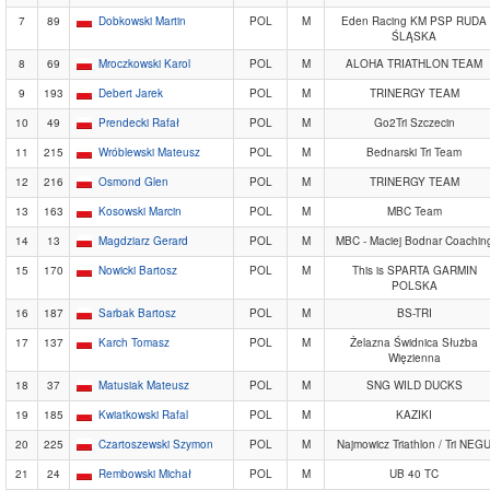
7
89
Dobkowski Martin
POL
M
Eden Racing KM PSP RUDA
ŚLĄSKA
8
69
Mroczkowski Karol
POL
M
ALOHA TRIATHLON TEAM
9
193
Debert Jarek
POL
M
TRINERGY TEAM
10
49
Prendecki Rafał
POL
M
Go2Tri Szczecin
11
215
Wróblewski Mateusz
POL
M
Bednarski Tri Team
12
216
Osmond Glen
POL
M
TRINERGY TEAM
13
163
Kosowski Marcin
POL
M
MBC Team
14
13
Magdziarz Gerard
POL
M
MBC - Maciej Bodnar Coachin
15
170
Nowicki Bartosz
POL
M
This is SPARTA GARMIN
POLSKA
16
187
Sarbak Bartosz
POL
M
BS-TRI
17
137
Karch Tomasz
POL
M
Żelazna Świdnica Służba
Więzienna
18
37
Matusiak Mateusz
POL
M
SNG WILD DUCKS
19
185
Kwiatkowski Rafal
POL
M
KAZIKI
20
225
Czartoszewski Szymon
POL
M
Najmowicz Triathlon / Tri NEG
21
24
Rembowski Michał
POL
M
UB 40 TC