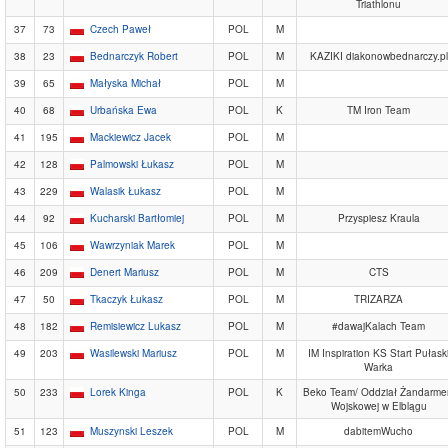
Triathlonu
37
73
Czech Paweł
POL
M
38
23
Bednarczyk Robert
POL
M
KAZIKI diakonowbednarczy.pl
39
65
Małyska Michał
POL
M
40
68
Urbańska Ewa
POL
K
TM Iron Team
41
195
Mackiewicz Jacek
POL
M
42
128
Palmowski Łukasz
POL
M
43
229
Walasik Łukasz
POL
M
44
92
Kucharski Bartłomiej
POL
M
Przyspiesz Kraula
45
106
Wawrzyniak Marek
POL
M
46
209
Denert Mariusz
POL
M
CTS
47
50
Tkaczyk Łukasz
POL
M
TRIZARZA
48
182
Remisiewicz Lukasz
POL
M
#dawajKalach Team
49
203
Wasilewski Mariusz
POL
M
IM Inspiration KS Start Pułask
Warka
50
233
Lorek Kinga
POL
K
Beko Team/ Oddział Żandarmer
Wojskowej w Elblągu
51
123
Muszynski Leszek
POL
M
dabitemWucho