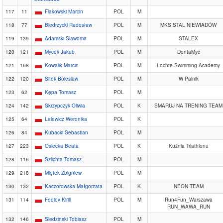
117
11
Flakowski Marcin
POL
M
118
77
Biedrzycki Radosław
POL
M
MKS STAL NIEWIADÓW
119
139
Adamski Slawomir
POL
M
STALEX
120
121
Mycek Jakub
POL
M
DentaMyc
121
168
Kowalik Marcin
POL
M
Lochte Swimming Academy
122
120
Sitek Boleslaw
POL
M
W Palnik
123
62
Kępa Tomasz
POL
M
124
142
Skrzypczyk Oliwia
POL
K
SMARUJ NA TRENING TEAM
125
64
Lalewicz Weronika
POL
K
126
84
Kubacki Sebastian
POL
M
127
223
Osiecka Beata
POL
K
Kuźnia Triathlonu
128
116
Szlichta Tomasz
POL
M
129
218
Miętek Zbigniew
POL
M
130
132
Kaczorowska Małgorzata
POL
K
NEON TEAM
131
114
Fediov Kirill
POL
M
Run4Fun_Warszawa
RUN_WAWA_RUN
132
146
Sledzinski Tobiasz
POL
M