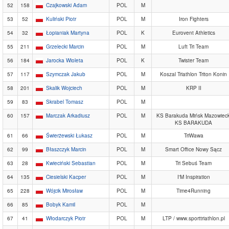
52
158
Czajkowski Adam
POL
M
53
52
Kuliński Piotr
POL
M
Iron Fighters
54
32
Łopianiak Martyna
POL
K
Eurovent Athletics
55
211
Grzelecki Marcin
POL
M
Luft Tri Team
56
184
Jarocka Wioleta
POL
K
Twister Team
57
117
Szymczak Jakub
POL
M
Koszal Triathlon Triton Konin
58
201
Skalik Wojciech
POL
M
KRP II
59
83
Skrabel Tomasz
POL
M
60
157
Marczak Arkadiusz
POL
M
KS Barakuda Mińsk Mazowieck
KS BARAKUDA
61
66
Świerżewski Łukasz
POL
M
TriWawa
62
99
Błaszczyk Marcin
POL
M
Smart Office Nowy Sącz
63
28
Kwieciński Sebastian
POL
M
Tri Sebuś Team
64
135
Ciesielski Kacper
POL
M
I'M Inspiration
65
228
Wójcik Mirosław
POL
M
Time4Running
66
85
Bobyk Kamil
POL
M
67
41
Włodarczyk Piotr
POL
M
LTP / www.sporttriathlon.pl