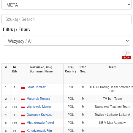
Filtruj / Filter:
#
Nr
Nazwisko, imię
Kraj
Płeć
Team
Bib
Surname, Name
Country
Sex
1
1
Szala Tomasz
POL
M
ILABO Racing Team powered 
CTS
2
4
Marcinek Tomasz
POL
M
TM Iron Team
3
113
Wisniewski Maciej
POL
M
Najmowicz Triathlon Team
4
6
Owczarek Krzysztof
POL
M
TriWise / Lajkonik Lajkonik
5
156
Młodzikowski Paweł
POL
M
KB V-Max Adamów
6
16
Kołodziejczak Filip
POL
M