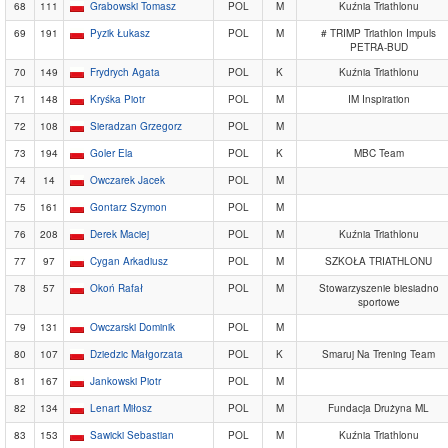
68
111
Grabowski Tomasz
POL
M
Kuźnia Triathlonu
69
191
Pyzik Łukasz
POL
M
# TRIMP Triathlon Impuls
PETRA-BUD
70
149
Frydrych Agata
POL
K
Kuźnia Triathlonu
71
148
Kryśka Piotr
POL
M
IM Inspiration
72
108
Sieradzan Grzegorz
POL
M
73
194
Goler Ela
POL
K
MBC Team
74
14
Owczarek Jacek
POL
M
75
161
Gontarz Szymon
POL
M
76
208
Derek Maciej
POL
M
Kuźnia Triathlonu
77
97
Cygan Arkadiusz
POL
M
SZKOŁA TRIATHLONU
78
57
Okoń Rafał
POL
M
Stowarzyszenie biesiadno
sportowe
79
131
Owczarski Dominik
POL
M
80
107
Dziedzic Małgorzata
POL
K
Smaruj Na Trening Team
81
167
Jankowski Piotr
POL
M
82
134
Lenart Miłosz
POL
M
Fundacja Drużyna ML
83
153
Sawicki Sebastian
POL
M
Kuźnia Triathlonu