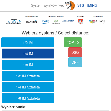
System wyników live:
STS-TIMING
Wybierz dystans / Select distance:
1/2 IM
TOP 10
DSQ
1/4 IM
DNF
1/8 IM
1/2 IM Sztafeta
1/4 IM Sztafeta
1/8 IM Sztafeta
Wybierz punkt