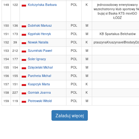
149
122
Kołczyńska Barbara
POL
K
jednoosobowy emerytowany
wszechstronny klub sportowy N
bujaj si Baska KTS moviGO
ŁÓDŹ
150
136
Dubiński Mariusz
POL
M
151
173
Kępiński Henryk
POL
M
KB Spartakus Bełchatów
152
39
Nowak Natalia
POL
K
ptaszynaKruszynavelBrodatyDz
153
212
Szumiński Paweł
POL
M
154
177
Soler Ignacy
POL
M
155
154
Dzięcielski Michał
POL
M
156
155
Parcheta Michał
POL
M
157
151
Kasprzyk Marta
POL
K
158
227
Gorniak Joanna
POL
K
159
119
Piotrowski Witold
POL
M
Załaduj więcej