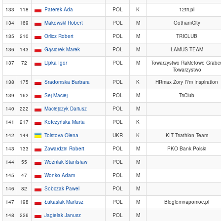
133
118
Paterek Ada
POL
K
12tri.pl
134
169
Makowski Robert
POL
M
GothamCity
135
210
Orlicz Robert
POL
M
TRICLUB
136
143
Gąsiorek Marek
POL
M
LAMUS TEAM
137
72
Lipka Igor
POL
M
Towarzystwo Rakietowe Grabc
Towarzystwo
138
175
Sradomska Barbara
POL
K
HRmax Żory I?m Inspiration
139
162
Sej Maciej
POL
M
TriClub
140
222
Maciejczyk Dariusz
POL
M
141
217
Kołczyńska Marta
POL
K
142
144
Tolstova Olena
UKR
K
KIT Triathlon Team
143
133
Zawardzin Robert
POL
M
PKO Bank Polski
144
55
Woźniak Stanisław
POL
M
145
47
Wonko Adam
POL
M
146
82
Sobczak Pawel
POL
M
147
198
Łukasiak Mariusz
POL
M
Biegiemnapomoc.pl
148
226
Jagielak Janusz
POL
M