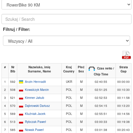
Filtruj / Filter:
#
Nr
Nazwisko, imię
Kraj
Płeć
Strata
Czas netto /
Bib
Surname, Name
Country
Sex
Gap
Chip Time
1
592
Anzin Hennadii
UKR
M
02:40:55
00:00:00
2
508
Kowalczyk Marcin
POL
M
02:51:25
00:10:30
3
521
Kimmer Jakub
POL
M
02:52:53
00:11:58
4
570
Dąbrowski Dariusz
POL
M
02:54:15
00:13:20
5
569
Kluźniak Jacek
POL
M
02:55:51
00:14:56
6
513
Rybczak Paweł
POL
M
03:00:33
00:19:38
7
585
Nowak Paweł
POL
M
03:01:38
00:20:43