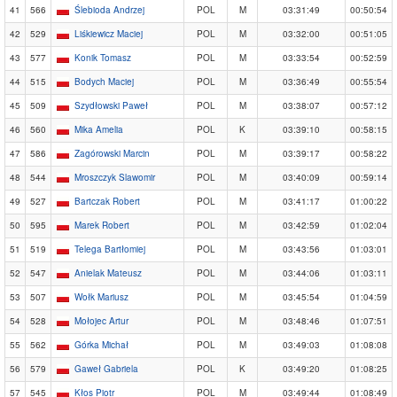
41
566
Ślebioda Andrzej
POL
M
03:31:49
00:50:54
42
529
Liśkiewicz Maciej
POL
M
03:32:00
00:51:05
43
577
Konik Tomasz
POL
M
03:33:54
00:52:59
44
515
Bodych Maciej
POL
M
03:36:49
00:55:54
45
509
Szydłowski Paweł
POL
M
03:38:07
00:57:12
46
560
Mika Amelia
POL
K
03:39:10
00:58:15
47
586
Zagórowski Marcin
POL
M
03:39:17
00:58:22
48
544
Mroszczyk Slawomir
POL
M
03:40:09
00:59:14
49
527
Bartczak Robert
POL
M
03:41:17
01:00:22
50
595
Marek Robert
POL
M
03:42:59
01:02:04
51
519
Telega Bartłomiej
POL
M
03:43:56
01:03:01
52
547
Anielak Mateusz
POL
M
03:44:06
01:03:11
53
507
Wołk Mariusz
POL
M
03:45:54
01:04:59
54
528
Mołojec Artur
POL
M
03:48:46
01:07:51
55
562
Górka Michał
POL
M
03:49:03
01:08:08
56
579
Gaweł Gabriela
POL
K
03:49:20
01:08:25
57
545
Kłos Piotr
POL
M
03:49:44
01:08:49