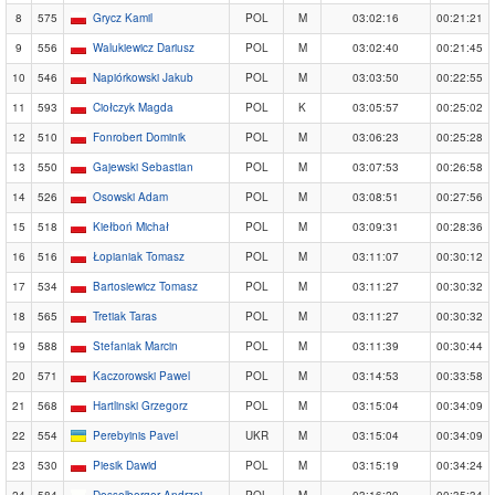
8
575
Grycz Kamil
POL
M
03:02:16
00:21:21
9
556
Walukiewicz Dariusz
POL
M
03:02:40
00:21:45
10
546
Napiórkowski Jakub
POL
M
03:03:50
00:22:55
11
593
Ciołczyk Magda
POL
K
03:05:57
00:25:02
12
510
Fonrobert Dominik
POL
M
03:06:23
00:25:28
13
550
Gajewski Sebastian
POL
M
03:07:53
00:26:58
14
526
Osowski Adam
POL
M
03:08:51
00:27:56
15
518
Kiełboń Michał
POL
M
03:09:31
00:28:36
16
516
Łopianiak Tomasz
POL
M
03:11:07
00:30:12
17
534
Bartosiewicz Tomasz
POL
M
03:11:27
00:30:32
18
565
Tretiak Taras
POL
M
03:11:27
00:30:32
19
588
Stefaniak Marcin
POL
M
03:11:39
00:30:44
20
571
Kaczorowski Pawel
POL
M
03:14:53
00:33:58
21
568
Hartlinski Grzegorz
POL
M
03:15:04
00:34:09
22
554
Perebyinis Pavel
UKR
M
03:15:04
00:34:09
23
530
Piesik Dawid
POL
M
03:15:19
00:34:24