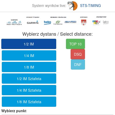
System wyników live:
STS-TIMING
Wybierz dystans / Select distance:
1/2 IM
TOP 10
DSQ
1/4 IM
DNF
1/8 IM
1/2 IM Sztafeta
1/4 IM Sztafeta
1/8 IM Sztafeta
Wybierz punkt