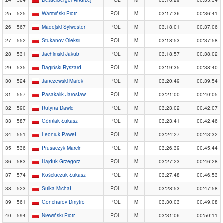
24
584
Desselberger Andrzej
POL
M
03:16:29
00:35:34
25
525
Warmiński Piotr
POL
M
03:17:36
00:36:41
26
567
Madejski Sylwester
POL
M
03:18:01
00:37:06
27
552
Stukanov Oleksii
POL
M
03:18:53
00:37:58
28
531
Jachimski Jakub
POL
M
03:18:57
00:38:02
29
535
Bagiński Ryszard
POL
M
03:19:35
00:38:40
30
524
Janczewski Marek
POL
M
03:20:49
00:39:54
31
557
Pasakalik Jarosław
POL
M
03:21:00
00:40:05
32
590
Rutyna Dawid
POL
M
03:23:02
00:42:07
33
587
Górniak Łukasz
POL
M
03:23:41
00:42:46
34
551
Leoniuk Paweł
POL
M
03:24:27
00:43:32
35
536
Prusaczyk Marcin
POL
M
03:26:39
00:45:44
36
583
Hajduk Grzegorz
POL
M
03:27:23
00:46:28
37
574
Kościuczuk Łukasz
POL
M
03:27:48
00:46:53
38
523
Sulka Michał
POL
M
03:28:53
00:47:58
39
561
Goncharov Dmytro
POL
M
03:30:03
00:49:08
40
594
Niewiński Piotr
POL
M
03:31:06
00:50:11