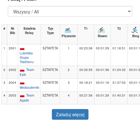
#
Nr
Sztafeta
Typ
T1
T2
Bib
Relay
Type
Pływanie
Rower
Bieg
1
2001
SZTAFETA
1
00:23:08
00:01:29
01:18:51
00:01:
Lubelska
Grupa
Triathlonu
2
2002
Team
SZTAFETA
2
00:30:55
00:01:58
01:24:32
00:01:
Esfit
3
2004
SZTAFETA
3
00:18:21
00:01:16
01:37:03
00:01:
Medstudentki
4
2003
Team
SZTAFETA
4
00:21:56
00:01:29
01:40:31
00:01:
Agatki
Załaduj więcej