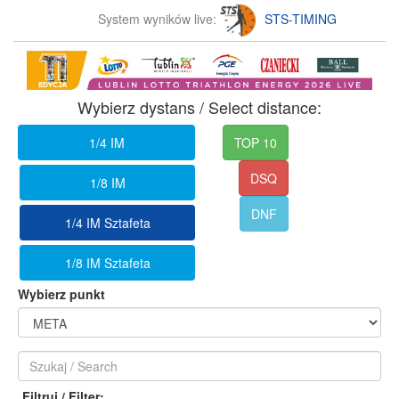
System wyników live:
STS-TIMING
Wybierz dystans / Select distance:
1/4 IM
TOP 10
DSQ
1/8 IM
DNF
1/4 IM Sztafeta
1/8 IM Sztafeta
Wybierz punkt
Filtruj / Filter: