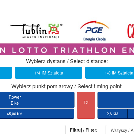
Wybierz dystans / Select distance:
1/4 IM Sztafeta
1/8 IM Sztafeta
Wybierz punkt pomiarowy / Select timing point:
Rower
T2
Bike
45,00 KM
2,6 KM
Filtruj / Filter: