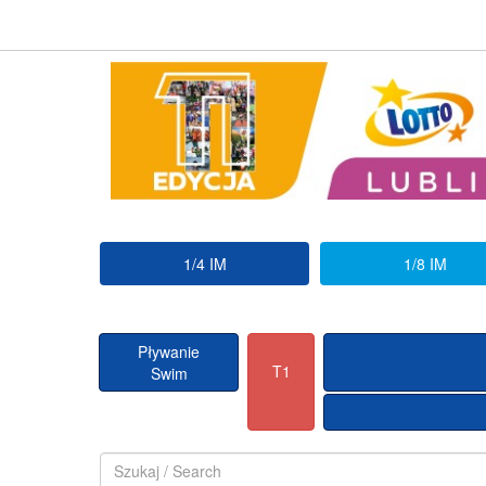
1/4 IM
1/8 IM
Pływanie
T1
Swim