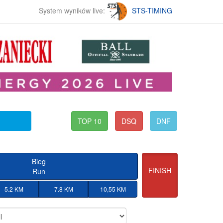
System wyników live:
STS-TIMING
TOP 10
DSQ
DNF
Bieg
FINISH
Run
5.2 KM
7.8 KM
10,55 KM