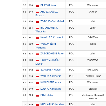
57
806
BILECKI Karol
POL
Warszawa
58
843
ARUSZTOWICZ
POL
Otwock
Bartosz
59
850
ZDROJEWSKI Michał
POL
Lublin
60
864
BARANOWSKA
POL
Lublin
Weronika
61
861
KAWALEC Krzysztof
POL
OPATÓW
62
829
WYSOKIŃSKI
POL
lublin
Waldemar
63
833
ZABOROWSKI Paweł
POL
Lublin
64
823
PORAY-ZBROŻEK
POL
Warszawa
Michał
65
842
SZKAŁUBA Marcin
POL
Skokówka
66
846
WARDA Agnieszka
POL
Łomianki Dolne
67
874
KONIECZNA Anna
POL
Warszawa
68
840
MĄDRO Agnieszka
POL
Stoczek
69
825
BRYL Jakub
POL
Jakubowice Koninskie
Kolonia
70
839
KUCHARUK Jaroslaw
POL
Lublin