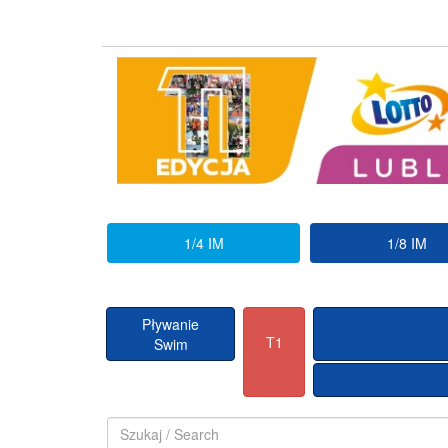
1/4 IM
1/8 IM
Pływanie
T1
Swim