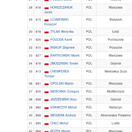
28
818
HORSZCZARUK
POL
Warszawa
Jacek
29
815
ŁOJNIEWSKI
POL
Białystok
Krzysztof
30
878
TYLAK Weronika
POL
Łódź
31
826
POGODA Kamil
POL
Puchaczów
32
810
BISKUP Zbigniew
POL
Przyszów
33
827
BARTKOWSKI Marek
POL
Warszawa
34
876
ZMUDZINSKI Tomek
POL
Gdańsk
35
813
CHEMPEREK
POL
Niedrzwica Duża
Tomasz
36
891
OPOLSKI Marcin
POL
Warszawa
37
805
NIEBORAK Grzegorz
POL
Modliborzyce
38
858
JAŻDŻEWSKI Artur
POL
Gdańsk
39
880
KRAWCZYK Michał
POL
Nadarzyn
40
868
WEGIERA Andrzej
POL
Abramowice Prywatne
41
885
CHĘĆ Michał
POL
Lublin
42
869
ROŻEK Maciej
POL
Warszawa