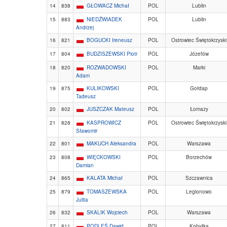
14
838
GŁOWACZ Michał
POL
Lublin
15
883
NIEDŹWIADEK
POL
Lublin
Andrzej
16
821
BOGUCKI Ireneusz
POL
Ostrowiec Świętokrzyski
17
804
BUDZISZEWSKI Piotr
POL
Józefów
18
820
ROZWADOWSKI
POL
Marki
Adam
19
875
KULIKOWSKI
POL
Gołdap
Tadeusz
20
802
JUSZCZAK Mateusz
POL
Łomazy
21
828
KASPROWICZ
POL
Ostrowiec Świętokrzyski
Sławomir
22
801
MAKUCH Aleksandra
POL
Warszawa
23
808
WIĘCKOWSKI
POL
Borzechów
Damian
24
865
KALATA Michał
POL
Szczawnica
25
879
TOMASZEWSKA
POL
Legionowo
Julita
26
832
SKALIK Wojciech
POL
Warszawa
27
811
PODLEŚ Dawid
POL
Kobyłka