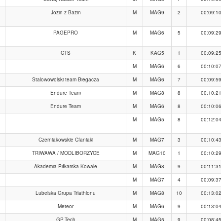
Jożin z Bażin
M
MAG9
2
00:09:1
PAGEPRO
M
MAG6
5
00:09:2
CTS
K
KAG5
1
00:09:2
M
MAG6
6
00:10:0
Stalowowolski team Biegacza
M
MAG6
7
00:09:5
Endure Team
M
MAG8
8
00:10:2
Endure Team
M
MAG6
8
00:10:0
M
MAG5
8
00:12:0
Czerniakowskie Cfaniaki
M
MAG7
3
00:10:4
TRIWAWA / MODLIBORZYCE
M
MAG10
1
00:10:2
Akademia Piłkarska Kowale
M
MAG8
9
00:11:3
M
MAG7
4
00:09:3
Lubelska Grupa Triathlonu
M
MAG8
10
00:13:0
Meteor
M
MAG6
9
00:13:0
GP.Tech
M
MAG5
9
00:08:4