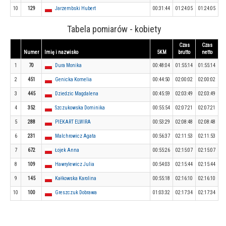
10
129
Jarzembski Hubert
00:31:44
01:24:05
01:24:05
Tabela pomiarów - kobiety
Czas
Czas
Numer
Imię i nazwisko
5KM
brutto
netto
1
70
Dura Monika
00:48:04
01:55:14
01:55:14
2
451
Genicka Kornelia
00:44:50
02:00:02
02:00:02
3
445
Dziedzic Magdalena
00:45:59
02:03:49
02:03:49
4
352
Szczukowska Dominika
00:55:54
02:07:21
02:07:21
5
288
PIEKART ELWIRA
00:53:29
02:08:48
02:08:48
6
231
Malchrowicz Agata
00:56:37
02:11:53
02:11:53
7
672
Łojek Anna
00:55:26
02:15:07
02:15:07
8
109
Hawrylewicz Julia
00:54:03
02:15:44
02:15:44
9
145
Kałkowska Karolina
00:55:18
02:16:10
02:16:10
10
100
Greszczuk Dobrawa
01:03:32
02:17:34
02:17:34