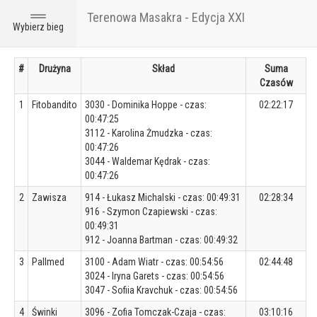
Terenowa Masakra - Edycja XXI
Toggle
Wybierz bieg
navigation
#
Drużyna
Skład
Suma
Czasów
1
Fitobandito
3030 - Dominika Hoppe - czas:
02:22:17
00:47:25
3112 - Karolina Żmudzka - czas:
00:47:26
3044 - Waldemar Kędrak - czas:
00:47:26
2
Zawisza
914 - Łukasz Michalski - czas: 00:49:31
02:28:34
916 - Szymon Czapiewski - czas:
00:49:31
912 - Joanna Bartman - czas: 00:49:32
3
Pallmed
3100 - Adam Wiatr - czas: 00:54:56
02:44:48
3024 - Iryna Garets - czas: 00:54:56
3047 - Sofiia Kravchuk - czas: 00:54:56
4
Świnki
3096 - Zofia Tomczak-Czaja - czas:
03:10:16