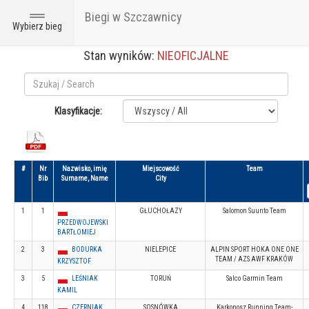
Biegi w Szczawnicy
Toggle
Wybierz bieg
navigation
Stan wyników:
NIEOFICJALNE
Klasyfikacje:
#
Nr
Nazwisko, imię
Miejscowość
Team
Bib
Surname, Name
City
1
1
GŁUCHOŁAZY
Salomon Suunto Team
PRZEDWOJEWSKI
BARTŁOMIEJ
2
3
BODURKA
NIELEPICE
ALPIN SPORT HOKA ONE ONE
TEAM / AZS AWF KRAKÓW
KRZYSZTOF
3
5
LEŚNIAK
TORUŃ
Salco Garmin Team
KAMIL
4
118
CZERNIAK
SOSNÓWKA
Karkonosz Running Team-