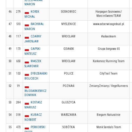
SZCZEPANIAK
MARCIN
46
279
KOREK
SOSNOWIEC
Harpagan Sosnowiec/
MarcinŚwiercTEAM
MICHAŁ
47
510
RACHWAŁ
MYŚLENICE
www.adserwisagrobud.pl
MARCIN
48
117
CZARNY
WROCŁAW
#sobasteam
JAROSŁAW
49
173
GAPSKI
GDAŃSK
Grupa biegowa 65
MATEUSZ
50
650
WASZEK
WROCŁAW
Karkonosz Running Team
SŁAWOMIR
51
153
DYBIŻBAŃSKI
POLICE
CityTrail Team
WOJCIECH
52
19
POZNAŃ
ZmianyZmiany / VegeRunners
WŁODARKIEWICZ
DOMINIK
53
284
KOSTASZ
GŁUSZYCA
MARIUSZ
54
318
KUBACZ
WARSZAWA
Biegam Naturalnie
NORBERT
55
473
PERKOWSKI
SOBÓTKA
Monk Sandals Team