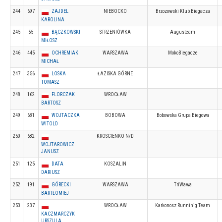
244
697
ZAJDEL
NIEBOCKO
Brzozowski Klub Biegacza
KAROLINA
245
55
BĄCZKOWSKI
STRZENIÓWKA
Augusteam
MIŁOSZ
246
445
OCHREMIAK
WARSZAWA
MokoBiegacze
MICHAŁ
247
356
LOSKA
ŁAZISKA GÓRNE
TOMASZ
248
162
FLORCZAK
WROCŁAW
BARTOSZ
249
681
WOJTACZKA
BOBOWA
Bobowska Grupa Biegowa
WITOLD
250
682
KROSCIENKO N/D
WOJTAROWICZ
JANUSZ
251
125
DATA
KOSZALIN
DARIUSZ
252
191
GÓRECKI
WARSZAWA
TriWawa
BARTŁOMIEJ
253
237
WROCŁAW
Karkonosz Runninig Team
KACZMARCZYK
URSZULA