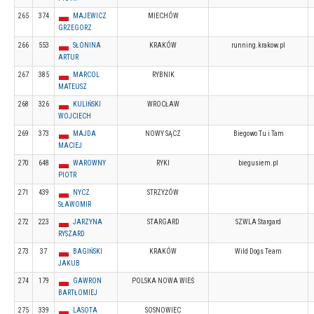
265
374
MAJEWICZ
MIECHÓW
GRZEGORZ
266
553
SŁONINA
KRAKÓW
running.krakow.pl
ARTUR
267
385
MARCOL
RYBNIK
MATEUSZ
268
326
KULIŃSKI
WROCŁAW
WOJCIECH
269
373
MAJDA
NOWY SĄCZ
Biegowo Tu i Tam
MACIEJ
270
648
WAROWNY
RYKI
biegusiem.pl
PIOTR
271
439
NYCZ
STRZYŻÓW
SŁAWOMIR
272
223
JARZYNA
STARGARD
SZWLA Stargard
RYSZARD
273
37
BAGIŃSKI
KRAKÓW
Wild Dogs Team
JAKUB
274
179
GAWRON
POLSKA NOWA WIEŚ
BARTŁOMIEJ
275
339
LASOTA
SOSNOWIEC