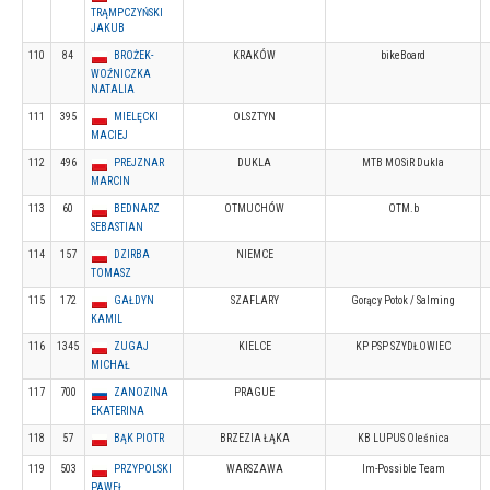
TRĄMPCZYŃSKI
JAKUB
110
84
BROŻEK-
KRAKÓW
bikeBoard
WOŹNICZKA
NATALIA
111
395
MIELĘCKI
OLSZTYN
MACIEJ
112
496
PREJZNAR
DUKLA
MTB MOSiR Dukla
MARCIN
113
60
BEDNARZ
OTMUCHÓW
OTM.b
SEBASTIAN
114
157
DZIRBA
NIEMCE
TOMASZ
115
172
GAŁDYN
SZAFLARY
Gorący Potok / Salming
KAMIL
116
1345
ZUGAJ
KIELCE
KP PSP SZYDŁOWIEC
MICHAŁ
117
700
ZANOZINA
PRAGUE
EKATERINA
118
57
BĄK PIOTR
BRZEZIA ŁĄKA
KB LUPUS Oleśnica
119
503
PRZYPOLSKI
WARSZAWA
Im-Possible Team
PAWEŁ