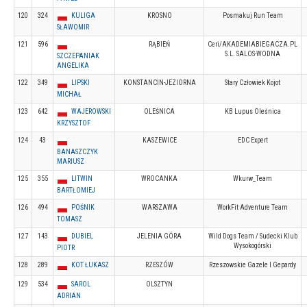
120
324
KULIGA
KROSNO
Posmakuj Run Team
SŁAWOMIR
121
596
RĄBIEŃ
Ceri/AKADEMIABIEGACZA.PL
S.L. SALOS-WODNA
SZCZEPANIAK
ANGELIKA
122
349
LIPSKI
KONSTANCIN-JEZIORNA
Stary Człowiek Kojot
MICHAŁ
123
642
WAJEROWSKI
OLEŚNICA
KB Lupus Oleśnica
KRZYSZTOF
124
43
KASZEWICE
EDC Expert
BANASZCZYK
MARIUSZ
125
355
LITWIN
WROCANKA
Wkurw_Team
BARTŁOMIEJ
126
494
POŚNIK
WARSZAWA
WorkFit Adventure Team
TOMASZ
127
143
DUBIEL
JELENIA GÓRA
Wild Dogs Team / Sudecki Klub
Wysokogórski
PIOTR
128
289
KOT ŁUKASZ
RZESZÓW
Rzeszowskie Gazele I Gepardy
129
534
SAROL
OLSZTYN
ADRIAN