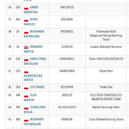
PIOTR
56
245
KANSY
KATOWICE
SEBASTIAN
57
435
NOSKI
BIELAWA
MARIUSZ
58
20
WINIARSKA
PRZEMYŚL
Przemyski Klub
Biegacza/Hercog Running
KATARZYNA
Team
59
64
BERNARDI
LONDON
London Midnight Runners
MATTIA
60
253
KAWCZYŃSKI
SOSNOWIEC
Team URODZENI BIEGACZE
RADOSŁAW
61
255
WARSZAWA
Dream Run
KAŹMIERCZAK
MARTA
62
186
GOC PAWEŁ
BOCHNIA
Paweł Goc
63
448
OLEK
SIEDLCE
YULO RUN TEAM SIEDLCE /
#MARCIN SWIERC TEAM
MARCIN
64
189
GOMOŁYSEK
GŁUCHOŁAZY
Matner Running Team
KINGA
65
408
MORAWSKI
KRAKÓW
Cisco Krakow Running Team
PRZEMYSŁAW