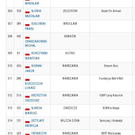
MIROSŁAW
306
554
SŁOWIK
ŻELECHÓW
Dead On Arrival
RADOSŁAW
307
589
SUSŁOWSKI
WROCŁAW
PAWEŁ
308
442
KRAKÓW
OBARZANOWSKI
MICHAŁ
309
81
BORCZYŃSKI
KUTNO
SEBASTIAN
310
436
NOWAK
WARSZAWA
Dream Run
JAKUB
311
288
WARSZAWA
Fundacja Rak'n'Roll
KOŚCIUCZUK
ŁUKASZ
312
316
KRZYSZTOŃ
WARSZAWA
GMP Lasy Kraśnik
GRZEGORZ
313
551
SŁABOŃ
ZARZECZE
KIWK-a biega
MARIUSZ
314
131
DETTLAFF
WILCZA GÓRA
Samuraj i Krokodyl
PATRYCJA
315
623
TATARCZYK
WARSZAWA
SBRT Warszawa