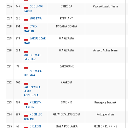
286
447
ODOLIŃSKI
OSTRÓDA
Pszczółkowski Team
JACEK
287
685
WOŚ EWA
RYTWIANY
288
154
DYREK
MSZANA GÓRNA
MARCIN
289
213
JAKUBCZAK
WARSZAWA
MACIEJ
290
684
WARSZAWA
Asseco Active Team
WOJTKOWSKI
IRENEUSZ
291
79
ZAKOPANE
BOCZKOWSKA
JUSTYNA
292
462
KRAKÓW
PALCZEWSKA-
REMIŚ
AGNIESZKA
293
480
PIETRZYK
ŚWIDNIK
Biegający Świdnik
DARIUSZ
294
299
KOZIELEC
GLIWICE/KLESZCZÓW
Pędzące Misie
TOMASZ
295
68
BIELECKI
BIAŁA PODLASKA
KEEN ON RUNNING