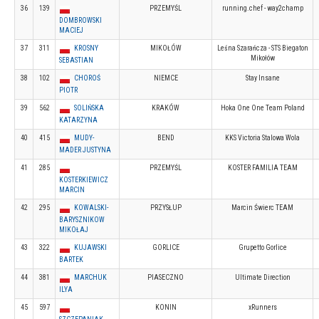
36
139
PRZEMYŚL
running.chef - way2champ
DOMBROWSKI
MACIEJ
37
311
KROSNY
MIKOŁÓW
Leśna Szarańcza - STS Biegaton
Mikołów
SEBASTIAN
38
102
CHOROŚ
NIEMCE
Stay Insane
PIOTR
39
562
SOLIŃSKA
KRAKÓW
Hoka One One Team Poland
KATARZYNA
40
415
MUDY-
BEND
KKS Victoria Stalowa Wola
MADER JUSTYNA
41
285
PRZEMYŚL
KOSTER FAMILIA TEAM
KOSTERKIEWICZ
MARCIN
42
295
KOWALSKI-
PRZYSŁUP
Marcin Świerc TEAM
BARYSZNIKOW
MIKOŁAJ
43
322
KUJAWSKI
GORLICE
Grupetto Gorlice
BARTEK
44
381
MARCHUK
PIASECZNO
Ultimate Direction
ILYA
45
597
KONIN
xRunners