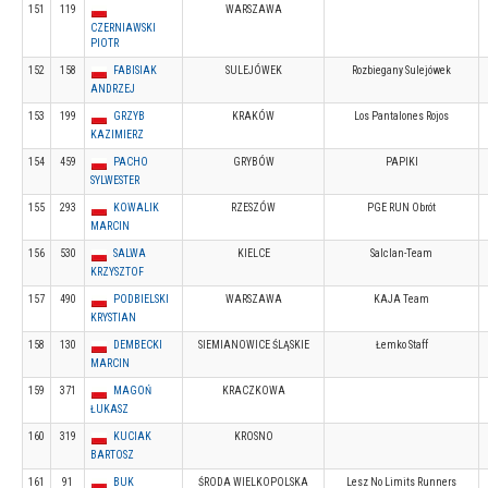
151
119
WARSZAWA
CZERNIAWSKI
PIOTR
152
158
FABISIAK
SULEJÓWEK
Rozbiegany Sulejówek
ANDRZEJ
153
199
GRZYB
KRAKÓW
Los Pantalones Rojos
KAZIMIERZ
154
459
PACHO
GRYBÓW
PAPIKI
SYLWESTER
155
293
KOWALIK
RZESZÓW
PGE RUN Obrót
MARCIN
156
530
SALWA
KIELCE
Salclan-Team
KRZYSZTOF
157
490
PODBIELSKI
WARSZAWA
KAJA Team
KRYSTIAN
158
130
DEMBECKI
SIEMIANOWICE ŚLĄSKIE
Łemko Staff
MARCIN
159
371
MAGOŃ
KRACZKOWA
ŁUKASZ
160
319
KUCIAK
KROSNO
BARTOSZ
161
91
BUK
ŚRODA WIELKOPOLSKA
Lesz No Limits Runners