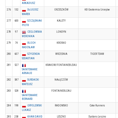
ARKADIUSZ
276
132
DŁUGOSZ
ORZESZKÓW
KB Geotermia Uniejów
MAREK
277
600
SZCZĘŚNIAK
KALETY
PIOTR
278
97
CEGLOWSKA
LONDYN
WERONIKA
279
74
BLOCH
KROSNO
RADOSŁAW
280
607
SZYGENDA
WRZEŚNIA
TIGER TEAM
SEBASTIAN
281
527
KRAKOW/FONTAINEBLEAU
SAINTEMARIE
ARNAUD
282
587
SURDACKI
NAŁĘCZÓW
MATEUSZ
283
528
FONTAINEBLEAU
SAINTEMARIE
BERNARD
284
198
GRYGLEWSKI
RADOMSKO
Coke Runners
LUKASZ
285
258
KHAN DAVID
LESZNO
Dystans Leszno