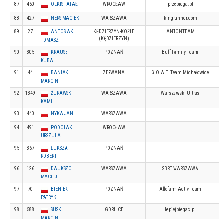
87
450
OLKIS RAFAŁ
WROCŁAW
przebiega.pl
88
427
NERS MACIEK
WARSZAWA
kingrunner.com
89
27
ANTOSIAK
KĘDZIERZYN-KOŹLE
ANTONTEAM
(KĘDZIERZYN)
TOMASZ
90
305
KRAUSE
POZNAŃ
Buff Family Team
KUBA
91
44
BANIAK
ZERWANA
G.O.A.T. Team Michałowice
MARCIN
92
1349
ŻURAWSKI
WARSZAWA
Warszawski Ultras
KAMIL
93
440
NYKA JAN
WARSZAWA
94
491
PODOLAK
WROCŁAW
URSZULA
95
367
ŁUKSZA
POZNAŃ
ROBERT
96
126
DAUKSZO
WARSZAWA
SBRT WARSZAWA
MACIEJ
97
70
BIENIEK
POZNAŃ
Aflofarm Activ Team
PATRYK
98
588
SUSKI
GORLICE
lepiejbiegac.pl
MARCIN