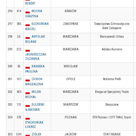
ROBERT
296
414
MUCHA
KRAKÓW
GRAŻYNA
297
583
SUCHOWIAN
ZAKOPANE
Towarzystwo Gimnastyczne
Sokół Zakopane
MACIEJ
298
26
ANTOLAK
WARSZAWA
Warszawski Ultras
ROLAND
299
212
WARSZAWA
Adidas Runners
JAGNIESZCZAK
ZUZANNA
300
50
BASIŃSKA
WROCŁAW
PAULINA
301
107
CICHOŃ
OPOLE
Reklama Profil
MAGDALENA
302
405
MOJEK
WARSZAWA
Biegacze Specjalnej Troski
MICHAŁ
303
151
DULEBSKI
SKARYSZEW
Skaryszew
SŁAWOMIR
304
570
POZNAŃ
STR Poznań / CITY TRAIL Team
STACHOWIAK
ŁUKASZ
305
1341
ZIÓŁEK
JACKÓW
STAY INSANE