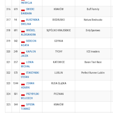
PATRYCJA
316
619
ŚWIERC
KRAKÓW
Buff Family
BARBARA
317
94
BURZYŃSKA
BIEDRUSKO
Natura Biedrusko
EWELINA
318
691
WRÓBEL
SĘPÓLNO KRAJEŃSKIE
Dirty Sparrows
ALEKSANDRA
319
542
SIEROCIN
GDYNIA
AGATA
320
249
KAPŁON
TYCHY
ICE Invaders
JACEK
321
357
LOSKA
KATOWICE
Baran Trail Race
MICHAŁ
322
573
STARZYŃSKI
LUBLIN
Perfect Runner Lublin
STEFAN
323
1344
ZORAN
RUDA ŚLĄSKA
HENRYK
324
501
PRZYBYLSKI
POZNAŃ
WOJCIECH
325
544
SIPIERA
KRAKÓW
TOMASZ