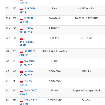
MARTIN
234
482
PINKOWSKI
PIŁA
4RUN Team Piła
ARTUR
235
539
SERAFIN
ZAKOPANE
TG. SOKÓŁ ZAKOPANE
DARIUSZ
236
340
LEBODA
KATOWICE
KATARZYNA
237
48
GRYFINO
OCR Polska
BARTOSIEWICZ
ADAM
238
22
ADAMCZYK
GRÓDEK NAD DUNAJCEM
JANUSZ
239
647
WARĘCKA
LESKO
KATARZYNA
240
296
KOZERA
WARSZAWA
BUSHIDO
KATARZYNA
241
481
PIĘTKA
WARSZAWA
MARTA
242
641
WAJCOWICZ
SANOK
Pozytywnie Zabiegani Sanok
WITOLD
243
592
SZADŁOWSKI
CIECHOCINEK
Drim Tim
DARIUSZ