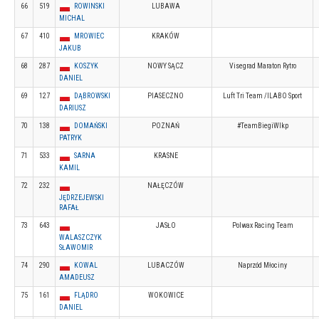
66
519
ROWINSKI
LUBAWA
MICHAL
67
410
MROWIEC
KRAKÓW
JAKUB
68
287
KOSZYK
NOWY SĄCZ
Visegrad Maraton Rytro
DANIEL
69
127
DĄBROWSKI
PIASECZNO
Luft Tri Team /ILABO Sport
DARIUSZ
70
138
DOMAŃSKI
POZNAŃ
#TeamBiegiWlkp
PATRYK
71
533
SARNA
KRASNE
KAMIL
72
232
NAŁĘCZÓW
JĘDRZEJEWSKI
RAFAŁ
73
643
JASŁO
Polwax Racing Team
WALASZCZYK
SŁAWOMIR
74
290
KOWAL
LUBACZÓW
Naprzód Młociny
AMADEUSZ
75
161
FLĄDRO
WOKOWICE
DANIEL