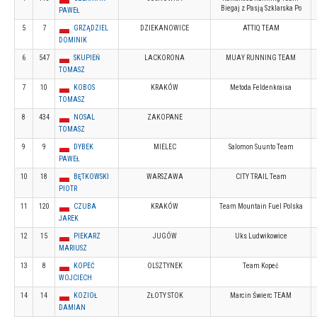
Biegaj z Pasją Szklarska Po
PAWEŁ
5
7
GRZĄDZIEL
DZIEKANOWICE
ATTIQ TEAM
DOMINIK
6
547
SKUPIEŃ
LACKORONA
MUAY RUNNING TEAM
TOMASZ
7
10
KOBOS
KRAKÓW
Metoda Feldenkraisa
TOMASZ
8
434
NOSAL
ZAKOPANE
TOMASZ
9
9
DYBEK
MIELEC
Salomon Suunto Team
PAWEŁ
10
18
BĘTKOWSKI
WARSZAWA
CITY TRAIL Team
PIOTR
11
120
CZUBA
KRAKÓW
Team Mountain Fuel Polska
JAREK
12
15
PIEKARZ
JUGÓW
Uks Ludwikowice
MARIUSZ
13
8
KOPEĆ
OLSZTYNEK
Team Kopeć
WOJCIECH
14
14
KOZIOŁ
ZŁOTY STOK
Marcin Świerc TEAM
DAMIAN