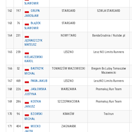
SŁAWOMIR
162
197
GRUPA
STARGARD
SZWLA STARGARD
JAROSŁAW
163
76
BŁĄDEK
STARGARD
SŁAWOMIR
164
231
NOWY TARG
BandaGrudnia / Nutsbe.pl
JĘDRASZCZYK
MATEUSZ
165
259
LESZNO
Lesz NO Limits Runners
KIELASZEWSKI
KAROL
166
52
BASTRZYK
TOMASZÓW MAZOWIECKI
Biegam Bo Lubię Tomaszów
Mazowiecki
MICHAŁ
167
469
PARA JAKUB
LESZNO
LeszNO Limits Runners
168
226
JASŁOWSKA
WARSZAWA
Posmakuj Run Team
JUSTYNA
169
286
KOSTKA
SZCZEPANCOWA
Posmakuj Run Team
JANUSZ
170
96
BZOWSKI
KRAKÓW
Trailrun
MICHAŁ
171
404
MOĆKO
ZAGNAŃSK
JACEK