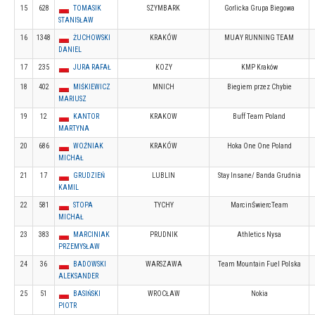
15
628
TOMASIK
SZYMBARK
Gorlicka Grupa Biegowa
STANISŁAW
16
1348
ŻUCHOWSKI
KRAKÓW
MUAY RUNNING TEAM
DANIEL
17
235
JURA RAFAŁ
KOZY
KMP Kraków
18
402
MIŚKIEWICZ
MNICH
Biegiem przez Chybie
MARIUSZ
19
12
KANTOR
KRAKOW
Buff Team Poland
MARTYNA
20
686
WOŹNIAK
KRAKÓW
Hoka One One Poland
MICHAŁ
21
17
GRUDZIEŃ
LUBLIN
Stay Insane/ Banda Grudnia
KAMIL
22
581
STOPA
TYCHY
MarcinŚwiercTeam
MICHAŁ
23
383
MARCINIAK
PRUDNIK
Athletics Nysa
PRZEMYSŁAW
24
36
BADOWSKI
WARSZAWA
Team Mountain Fuel Polska
ALEKSANDER
25
51
BASIŃSKI
WROCŁAW
Nokia
PIOTR