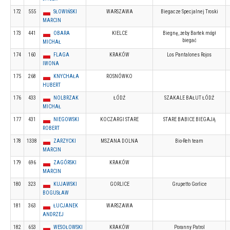
172
555
SŁOWIŃSKI
WARSZAWA
Biegacze Specjalnej Troski
MARCIN
173
441
OBARA
KIELCE
Biegnę, żeby Bartek mógł
biegać
MICHAŁ
174
160
FLAGA
KRAKÓW
Los Pantalones Rojos
IWONA
175
268
KNYCHAŁA
ROSNÓWKO
HUBERT
176
433
NOLBRZAK
ŁÓDŹ
SZAKALE BAŁUT ŁÓDŹ
MICHAŁ
177
431
NIEGOWSKI
KOCZARGI STARE
STARE BABICE BIEGAJĄ
ROBERT
178
1338
ZARZYCKI
MSZANA DOLNA
Bio-Reh team
MARCIN
179
696
ZAGÓRSKI
KRAKÓW
MARCIN
180
323
KUJAWSKI
GORLICE
Grupetto Gorlice
BOGUSŁAW
181
363
ŁUCJANEK
WARSZAWA
ANDRZEJ
182
653
WESOŁOWSKI
KRAKÓW
Poranny Patrol