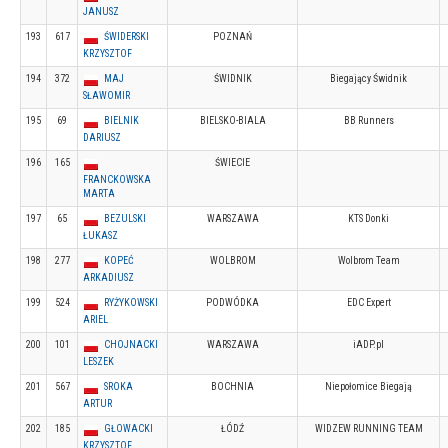
JANUSZ
193
617
ŚWIDERSKI
POZNAŃ
KRZYSZTOF
194
372
MAJ
ŚWIDNIK
Biegający Świdnik
SŁAWOMIR
195
69
BIELNIK
BIELSKO-BIALA
BB Runners
DARIUSZ
196
165
ŚWIECIE
FRANCKOWSKA
MARTA
197
65
BEZULSKI
WARSZAWA
KTS Donki
ŁUKASZ
198
277
KOPEĆ
WOLBROM
Wolbrom Team
ARKADIUSZ
199
524
RYŻYKOWSKI
PODWÓDKA
EDC Expert
ARIEL
200
101
CHOJNACKI
WARSZAWA
iADP.pl
LESZEK
201
567
SROKA
BOCHNIA
Niepołomice Biegają
ARTUR
202
185
GŁOWACKI
ŁÓDŹ
WIDZEW RUNNING TEAM
KRZYSZTOF