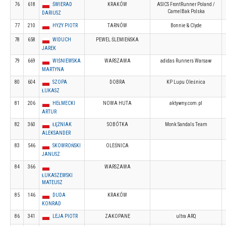
76
618
ŚWIERAD
KRAKÓW
ASICS FrontRunner Poland /
CamelBak Polska
DARIUSZ
77
210
HYŻY PIOTR
TARNÓW
Bonnie & Clyde
78
658
WIDUCH
PEWEL ŚLEMIEŃSKA
JAREK
79
669
WIŚNIEWSKA
WARSZAWA
adidas Runners Warsaw
MARTYNA
80
604
SZOPA
DOBRA
KP Lupu Oleśnica
ŁUKASZ
81
206
HEŁMECKI
NOWA HUTA
aktywny.com.pl
ARTUR
82
360
ŁĘŻNIAK
SOBÓTKA
Monk Sandals Team
ALEKSANDER
83
546
SKOWROŃSKI
OLEŚNICA
JANUSZ
84
366
WARSZAWA
ŁUKASZEWSKI
MATEUSZ
85
146
DUDA
KRAKÓW
KONRAD
86
341
LEJA PIOTR
ZAKOPANE
ultra ARQ