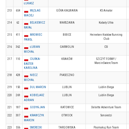
ŁUKASZ
213
654
WĘCŁAŚ
GÓRA KALWARIA
KS Amator
MACIEJ
214
62
BELKIEWICZ
WARSZAWA
Kabaty Ultra
RAFAŁ
215
411
MROWIEC
BIBICE
Heineken Kraków Running
Club
PAWEŁ
216
362
ŁUBIAN
GARWOLIN
CSI
MICHAŁ
217
110
CIURKA-
KRAKÓW
SZCZYT FORMY /
MarcinŚwiercTeam
BASTER
KAROLINA
218
428
NIECZ
PIASECZNO
MICHAŁ
219
150
DUL MARCIN
LUBLIN
Lublin Biega
220
269
KOBIELARZ
LUBLIN
Lublin Biega
ADRIAN
221
187
GODYŃ JAN
KATOWICE
Deloitte Adventure Team
222
307
KRAWCZYK
OTWOCK
Sonsiedzi
MARCIN
223
556
SMERECKI
TARGOWISKA
Posmakuj Run Team