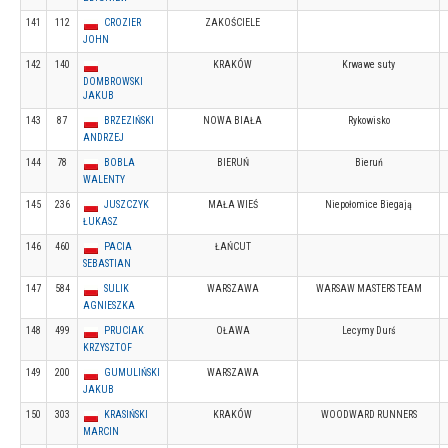
141
112
CROZIER
ZAKOŚCIELE
JOHN
142
140
KRAKÓW
Krwawe suty
DOMBROWSKI
JAKUB
143
87
BRZEZIŃSKI
NOWA BIAŁA
Rykowisko
ANDRZEJ
144
78
BOBLA
BIERUŃ
Bieruń
WALENTY
145
236
JUSZCZYK
MAŁA WIEŚ
Niepołomice Biegają
ŁUKASZ
146
460
PACIA
ŁAŃCUT
SEBASTIAN
147
584
SULIK
WARSZAWA
WARSAW MASTERS TEAM
AGNIESZKA
148
499
PRUCIAK
OŁAWA
Lecymy Durś
KRZYSZTOF
149
200
GUMULIŃSKI
WARSZAWA
JAKUB
150
303
KRASIŃSKI
KRAKÓW
WOODWARD RUNNERS
MARCIN