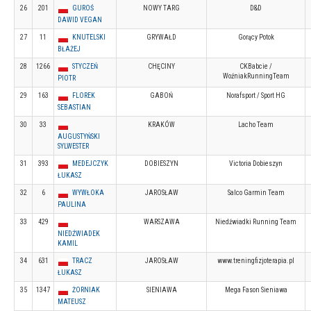
26
201
GUROŚ
NOWY TARG
D&D
DAWID VEGAN
27
11
KNUTELSKI
GRYWAŁD
Gorący Potok
BŁAŻEJ
28
1266
STYCZEŃ
CHĘCINY
CKBabcie /
WoźniakRunningTeam
PIOTR
29
163
FLOREK
GABOŃ
Norafsport / Sport HG
SEBASTIAN
30
33
KRAKÓW
Lacho Team
AUGUSTYŃSKI
SYLWESTER
31
393
MEDEJCZYK
DOBIESZYN
Victoria Dobieszyn
ŁUKASZ
32
6
WYWŁOKA
JAROSŁAW
Salco Garmin Team
PAULINA
33
429
WARSZAWA
Niedźwiadki Running Team
NIEDŹWIADEK
KAMIL
34
631
TRACZ
JAROSŁAW
www.treningfizjoterapia.pl
ŁUKASZ
35
1347
ŻORNIAK
SIENIAWA
Mega Fason Sieniawa
MATEUSZ