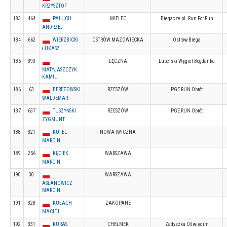
KRZYSZTOF
183
464
PALUCH
MIELEC
Biegacze pl. Run For Fun
ANDRZEJ
184
662
WIERZBICKI
OSTRÓW MAZOWIECKA
Ostrów Biega
ŁUKASZ
185
390
ŁĘCZNA
Lubelski Węgiel Bogdanka
MATYJASZCZYK
KAMIL
186
63
BEREZOWSKI
RZESZÓW
PGE RUN Obrót
WALDEMAR
187
637
TUSZYŃSKI
RZESZÓW
PGE RUN Obrót
ZYGMUNT
188
321
KUFEL
NOWA IWICZNA
MARCIN
189
256
KĘCIEK
WARSZAWA
MARCIN
190
30
WARSZAWA
ASŁANOWICZ
MARCIN
191
328
KUŁACH
ZAKOPANE
MACIEJ
192
331
KURAS
CHEŁMEK
Zadyszka Oświęcim