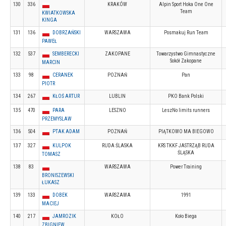
130
336
KRAKÓW
Alpin Sport Hoka One One
Team
KWIATKOWSKA
KINGA
131
136
DOBRZAŃSKI
WARSZAWA
Posmakuj Run Team
PAWEŁ
132
537
SEMBERECKI
ZAKOPANE
Towarzystwo Gimnastyczne
Sokół Zakopane
MARCIN
133
98
CERANEK
POZNAŃ
Pan
PIOTR
134
267
KŁOŚ ARTUR
LUBLIN
PKO Bank Polski
135
470
PARA
LESZNO
LeszNo limits runners
PRZEMYSLAW
136
504
PTAK ADAM
POZNAŃ
PIĄTKOWO MA BIEGOWO
137
327
KULPOK
RUDA ŚLASKA
KRS TKKF JASTRZĄB RUDA
ŚLĄSKA
TOMASZ
138
83
WARSZAWA
Power Training
BRONISZEWSKI
ŁUKASZ
139
133
DOBEK
WARSZAWA
1991
MACIEJ
140
217
JAMROZIK
KOŁO
Koło Biega
ZBIGNIEW