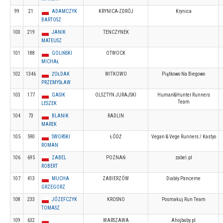
99
21
ADAMCZYK
KRYNICA-ZDRÓJ
Krynica
BARTOSZ
100
219
JANIK
TENCZYNEK
MATEUSZ
101
188
GOLIŃSKI
OTWOCK
MICHAŁ
102
1346
ŻOŁDAK
WITKOWO
Piątkowo Na Biegowo
PRZEMYSŁAW
103
177
GASIK
OLSZTYN JURAJSKI
Human&Hunter Runners
Team
LESZEK
104
73
BLANIK
RADLIN
MAREK
105
590
SWORSKI
ŁÓDŹ
Vegan & Vege Runners / Kastyo
ROMAN
106
695
ZABEL
POZNAŃ
zabel.pl
ROBERT
107
413
MUCHA
ZABIERZÓW
Diabły Pancerne
GRZEGORZ
108
233
JÓZEFCZYK
KROSNO
Posmakuj Run Team
TOMASZ
109
632
WARSZAWA
Ahojbaby.pl