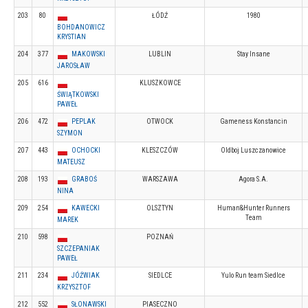
203
80
ŁÓDŹ
1980
BOHDANOWICZ
KRYSTIAN
204
377
MAKOWSKI
LUBLIN
Stay Insane
JAROSŁAW
205
616
KLUSZKOWCE
ŚWIĄTKOWSKI
PAWEŁ
206
472
PEPLAK
OTWOCK
Gameness Konstancin
SZYMON
207
443
OCHOCKI
KLESZCZÓW
Oldboj Luszczanowice
MATEUSZ
208
193
GRABOŚ
WARSZAWA
Agora S.A.
NINA
209
254
KAWECKI
OLSZTYN
Human&Hunter Runners
Team
MAREK
210
598
POZNAŃ
SZCZEPANIAK
PAWEŁ
211
234
JÓŹWIAK
SIEDLCE
Yulo Run team Siedlce
KRZYSZTOF
212
552
SŁONAWSKI
PIASECZNO