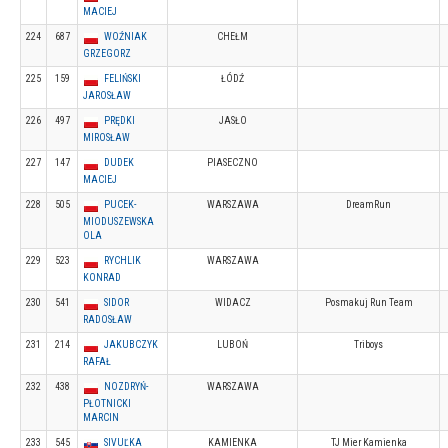
MACIEJ
224
687
WOŹNIAK
CHEŁM
GRZEGORZ
225
159
FELIŃSKI
ŁÓDŹ
JAROSŁAW
226
497
PRĘDKI
JASŁO
MIROSŁAW
227
147
DUDEK
PIASECZNO
MACIEJ
228
505
PUCEK-
WARSZAWA
DreamRun
MIODUSZEWSKA
OLA
229
523
RYCHLIK
WARSZAWA
KONRAD
230
541
SIDOR
WIDACZ
Posmakuj Run Team
RADOSŁAW
231
214
JAKUBCZYK
LUBOŃ
Triboys
RAFAŁ
232
438
NOZDRYŃ-
WARSZAWA
PŁOTNICKI
MARCIN
233
545
SIVUĽKA
KAMIENKA
TJ Mier Kamienka