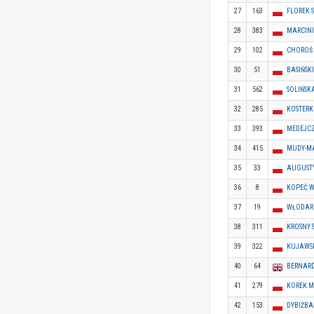
27
163
FLOREK 
28
383
MARCIN
29
102
CHOROŚ 
30
51
BASIŃSKI
31
562
SOLIŃSK
32
285
KOSTERK
33
393
MEDEJCZ
34
415
MUDY-M
35
33
AUGUSTY
36
8
KOPEĆ 
37
19
WŁODARK
38
311
KROSNY 
39
322
KUJAWSK
40
64
BERNARD
41
279
KOREK 
42
153
DYBIŻBA