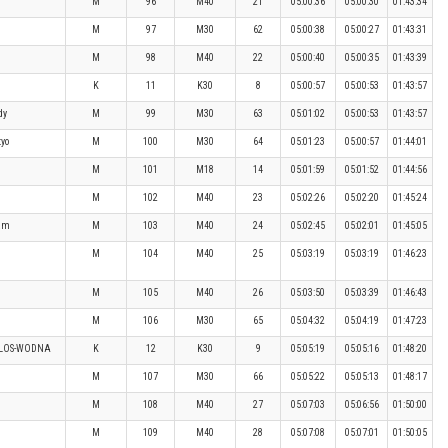
M
96
M40
21
05:00:36
05:00:30
01:43:34
M
97
M30
62
05:00:38
05:00:27
01:43:31
M
98
M40
22
05:00:40
05:00:35
01:43:39
K
11
K30
8
05:00:57
05:00:53
01:43:57
dy
M
99
M30
63
05:01:02
05:00:53
01:43:57
yo
M
100
M30
64
05:01:23
05:00:57
01:44:01
M
101
M18
14
05:01:59
05:01:52
01:44:56
M
102
M40
23
05:02:26
05:02:20
01:45:24
am
M
103
M40
24
05:02:45
05:02:01
01:45:05
M
104
M40
25
05:03:19
05:03:19
01:46:23
M
105
M40
26
05:03:50
05:03:39
01:46:43
M
106
M30
65
05:04:32
05:04:19
01:47:23
ALOS-WODNA
K
12
K30
9
05:05:19
05:05:16
01:48:20
M
107
M30
66
05:05:22
05:05:13
01:48:17
M
108
M40
27
05:07:03
05:06:56
01:50:00
M
109
M40
28
05:07:08
05:07:01
01:50:05