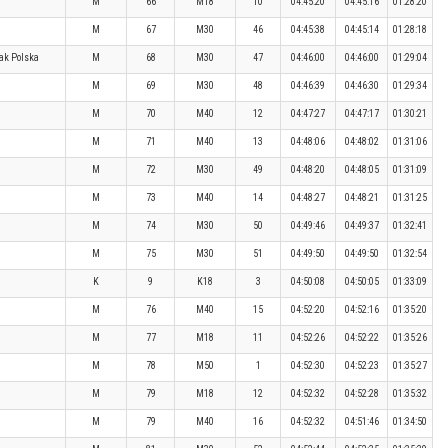
M
66
M18
10
04:45:20
04:45:16
01:28:20
M
67
M30
46
04:45:38
04:45:14
01:28:18
ak Polska
M
68
M30
47
04:46:00
04:46:00
01:29:04
M
69
M30
48
04:46:39
04:46:30
01:29:34
M
70
M40
12
04:47:27
04:47:17
01:30:21
M
71
M40
13
04:48:06
04:48:02
01:31:06
M
72
M30
49
04:48:20
04:48:05
01:31:09
M
73
M40
14
04:48:27
04:48:21
01:31:25
M
74
M30
50
04:49:46
04:49:37
01:32:41
M
75
M30
51
04:49:50
04:49:50
01:32:54
K
9
K18
3
04:50:08
04:50:05
01:33:09
M
76
M40
15
04:52:20
04:52:16
01:35:20
M
77
M18
11
04:52:26
04:52:22
01:35:26
M
78
M50
1
04:52:30
04:52:23
01:35:27
M
79
M18
12
04:52:32
04:52:28
01:35:32
M
79
M40
16
04:52:32
04:51:46
01:34:50