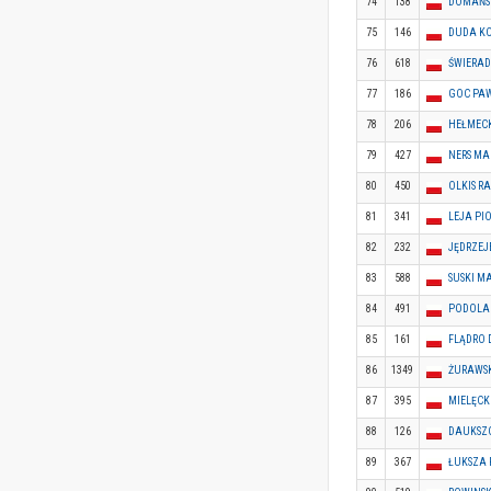
74
138
DOMAŃSK
75
146
DUDA K
76
618
ŚWIERAD
77
186
GOC PA
78
206
HEŁMECK
79
427
NERS MA
80
450
OLKIS R
81
341
LEJA PI
82
232
JĘDRZEJ
83
588
SUSKI M
84
491
PODOLA
85
161
FLĄDRO 
86
1349
ŻURAWSK
87
395
MIELĘCK
88
126
DAUKSZ
89
367
ŁUKSZA 