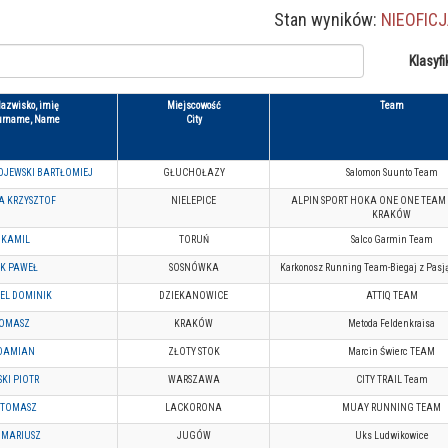
Stan wyników:
NIEOFIC
Klasyfi
azwisko, imię
Miejscowość
Team
urname, Name
City
JEWSKI BARTŁOMIEJ
GŁUCHOŁAZY
Salomon Suunto Team
A KRZYSZTOF
NIELEPICE
ALPIN SPORT HOKA ONE ONE TEAM 
KRAKÓW
 KAMIL
TORUŃ
Salco Garmin Team
K PAWEŁ
SOSNÓWKA
Karkonosz Running Team-Biegaj z Pasją
EL DOMINIK
DZIEKANOWICE
ATTIQ TEAM
TOMASZ
KRAKÓW
Metoda Feldenkraisa
 DAMIAN
ZŁOTY STOK
Marcin Świerc TEAM
KI PIOTR
WARSZAWA
CITY TRAIL Team
 TOMASZ
LACKORONA
MUAY RUNNING TEAM
 MARIUSZ
JUGÓW
Uks Ludwikowice