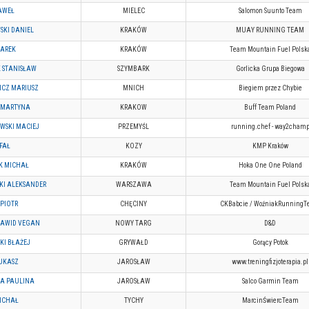
AWEŁ
MIELEC
Salomon Suunto Team
KI DANIEL
KRAKÓW
MUAY RUNNING TEAM
JAREK
KRAKÓW
Team Mountain Fuel Polsk
 STANISŁAW
SZYMBARK
Gorlicka Grupa Biegowa
ICZ MARIUSZ
MNICH
Biegiem przez Chybie
 MARTYNA
KRAKOW
Buff Team Poland
WSKI MACIEJ
PRZEMYŚL
running.chef - way2cham
FAŁ
KOZY
KMP Kraków
K MICHAŁ
KRAKÓW
Hoka One One Poland
KI ALEKSANDER
WARSZAWA
Team Mountain Fuel Polsk
 PIOTR
CHĘCINY
CKBabcie / WoźniakRunning
DAWID VEGAN
NOWY TARG
D&D
KI BŁAŻEJ
GRYWAŁD
Gorący Potok
UKASZ
JAROSŁAW
www.treningfizjoterapia.pl
A PAULINA
JAROSŁAW
Salco Garmin Team
ICHAŁ
TYCHY
MarcinŚwiercTeam