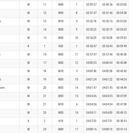
M
11
M40
1
03:49:57
03:49:56
00:33:00
M
12
M30
8
03:51:47
03:51:46
00:34:50
a
M
13
M18
4
03:52:18
03:52:16
00:35:20
M
14
M30
9
03:53:23
03:53:19
00:36:23
M
15
M30
10
03:56:29
03:56:28
00:39:32
K
1
K30
1
03:56:47
03:56:45
00:39:49
p
M
16
M30
11
03:57:47
03:57:46
00:40:50
M
17
M30
12
04:00:35
04:00:34
00:43:38
M
18
M18
5
04:00:40
04:00:38
00:43:42
a
M
19
M30
13
04:01:24
04:01:22
00:44:26
Team
M
20
M30
14
04:01:47
04:01:45
00:44:49
M
21
M30
15
04:04:36
04:04:35
00:47:39
M
21
M18
6
04:04:36
04:04:34
00:47:38
M
23
M30
16
04:06:11
04:06:09
00:49:13
K
2
K18
1
04:07:33
04:07:31
00:50:35
M
24
M30
17
04:08:16
04:08:10
00:51:14