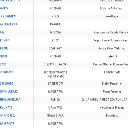
SKI KRZYSZTOF
OLEŚNICA
KB Lupus Oleśnica
 PATRYK
POZNAŃ
Aflofarm Activ Team
K ZBIGNIEW
KOŁO
Koło Biega
NA EKATERINA
PRAGUE
ASZ
RZESZÓW
Rzeszowskie Gazele I Gepar
I ROMAN
ŁÓDŹ
Vegan & Vege Runners / Kast
 KAMIL
SZAFLARY
Gorący Potok / Salming
OBERT
POZNAŃ
zabel.pl
ESZEK
OLSZTYN JURAJSKI
Human&Hunter Runners Te
AK TOMASZ
KĘDZIERZYN-KOŹLE
ANTONTEAM
(KĘDZIERZYN)
GRZEGORZ
ZABIERZÓW
Diabły Pancerne
EWSKI ŁUKASZ
WARSZAWA
Power Training
NIAK ANGELIKA
RĄBIEŃ
Ceri/AKADEMIABIEGACZA.PL S.L. S
K ŁUKASZ
MAŁA WIEŚ
Niepołomice Biegają
SKI ANDRZEJ
NOWA BIAŁA
Rykowisko
WSKI PIOTR
WARSZAWA