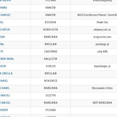
I PATRYK
POZNAŃ
#TeamBiegiWlkp
ONRAD
KRAKÓW
 DARIUSZ
KRAKÓW
ASICS FrontRunner Poland / CamelB
WEŁ
BOCHNIA
Paweł Goc
I ARTUR
NOWA HUTA
aktywny.com.pl
CIEK
WARSZAWA
kingrunner.com
AFAŁ
WROCŁAW
przebiega.pl
OTR
ZAKOPANE
ultra ARQ
EWSKI RAFAŁ
NAŁĘCZÓW
ARCIN
GORLICE
lepiejbiegac.pl
K URSZULA
WROCŁAW
DANIEL
WOKOWICE
I KAMIL
WARSZAWA
Warszawski Ultras
I MACIEJ
OLSZTYN
O MACIEJ
WARSZAWA
SBRT WARSZAWA
ROBERT
POZNAŃ