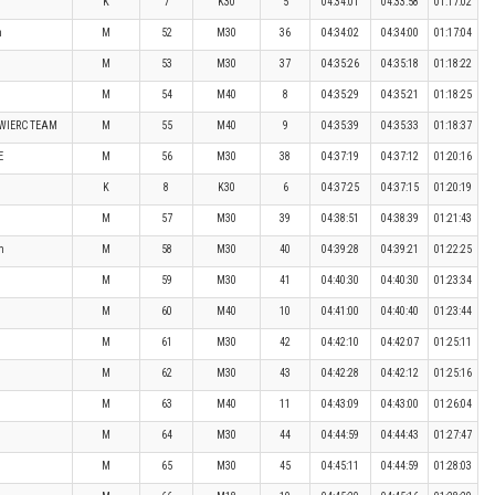
K
7
K30
5
04:34:01
04:33:58
01:17:02
m
M
52
M30
36
04:34:02
04:34:00
01:17:04
M
53
M30
37
04:35:26
04:35:18
01:18:22
M
54
M40
8
04:35:29
04:35:21
01:18:25
SWIERC TEAM
M
55
M40
9
04:35:39
04:35:33
01:18:37
E
M
56
M30
38
04:37:19
04:37:12
01:20:16
K
8
K30
6
04:37:25
04:37:15
01:20:19
M
57
M30
39
04:38:51
04:38:39
01:21:43
m
M
58
M30
40
04:39:28
04:39:21
01:22:25
M
59
M30
41
04:40:30
04:40:30
01:23:34
M
60
M40
10
04:41:00
04:40:40
01:23:44
M
61
M30
42
04:42:10
04:42:07
01:25:11
M
62
M30
43
04:42:28
04:42:12
01:25:16
M
63
M40
11
04:43:09
04:43:00
01:26:04
M
64
M30
44
04:44:59
04:44:43
01:27:47
M
65
M30
45
04:45:11
04:44:59
01:28:03