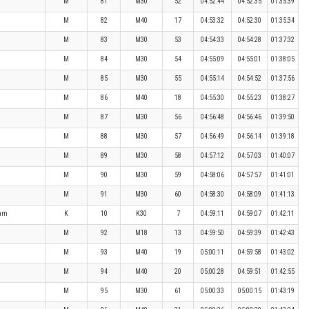
M
81
M30
52
04:52:44
04:52:35
01:35:39
M
82
M40
17
04:53:32
04:52:30
01:35:34
M
83
M30
53
04:54:33
04:54:28
01:37:32
M
84
M30
54
04:55:09
04:55:01
01:38:05
M
85
M30
55
04:55:14
04:54:52
01:37:56
M
86
M40
18
04:55:30
04:55:23
01:38:27
M
87
M30
56
04:56:48
04:56:46
01:39:50
M
88
M30
57
04:56:49
04:56:14
01:39:18
M
89
M30
58
04:57:12
04:57:03
01:40:07
M
90
M30
59
04:58:06
04:57:57
01:41:01
M
91
M30
60
04:58:30
04:58:09
01:41:13
eam
K
10
K30
7
04:59:11
04:59:07
01:42:11
M
92
M18
13
04:59:50
04:59:39
01:42:43
M
93
M40
19
05:00:11
04:59:58
01:43:02
M
94
M40
20
05:00:28
04:59:51
01:42:55
M
95
M30
61
05:00:33
05:00:15
01:43:19