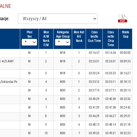
JALNE
kacje:
Płeć
Mce
Kategoria
Mce Kat
Czas
Czas
Strata
Sex
K/M
Age Group
AG
brutto
netto
Gap
Rank
Rank
Gun Time
Chip
F/M
Time
M
1
M18
1
03:16:57
03:16:56
00:00:00
/ AZS AWF
M
2
M18
2
03:26:31
03:26:31
00:09:35
M
3
M18
3
03:33:24
03:33:23
00:16:27
 Szklarska Po
M
4
M30
1
03:35:12
03:35:11
00:18:15
M
5
M30
2
03:37:14
03:37:11
00:20:15
M
6
M30
3
03:40:29
03:40:28
00:23:32
M
7
M30
4
03:41:39
03:41:38
00:24:42
M
8
M30
5
03:46:29
03:46:27
00:29:31
M
9
M30
6
03:48:15
03:48:14
00:31:18
M
10
M30
7
03:49:23
03:49:21
00:32:25