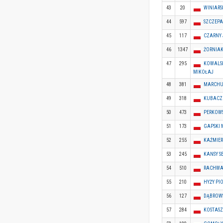
43
20
WINIAR
44
597
SZCZEPA
45
117
CZARNY
46
1347
ŻORNIAK
47
295
KOWALS
MIKOŁAJ
48
381
MARCHU
49
318
KUBACZ
50
473
PERKOWS
51
173
GAPSKI 
52
255
KAŹMIE
53
245
KANSY S
54
510
RACHWA
55
210
HYŻY PI
56
127
DĄBROWS
57
284
KOSTASZ