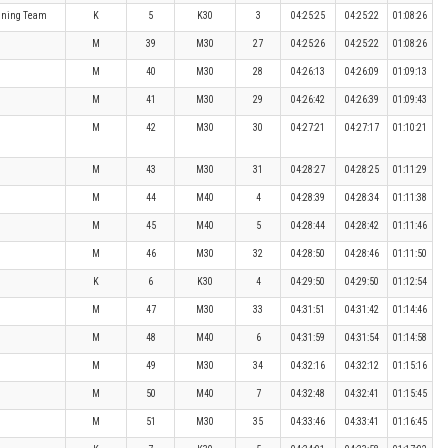
nning Team
K
5
K30
3
04:25:25
04:25:22
01:08:26
M
39
M30
27
04:25:26
04:25:22
01:08:26
M
40
M30
28
04:26:13
04:26:09
01:09:13
M
41
M30
29
04:26:42
04:26:39
01:09:43
M
42
M30
30
04:27:21
04:27:17
01:10:21
M
43
M30
31
04:28:27
04:28:25
01:11:29
M
44
M40
4
04:28:39
04:28:34
01:11:38
M
45
M40
5
04:28:44
04:28:42
01:11:46
M
46
M30
32
04:28:50
04:28:46
01:11:50
K
6
K30
4
04:29:50
04:29:50
01:12:54
M
47
M30
33
04:31:51
04:31:42
01:14:46
M
48
M40
6
04:31:59
04:31:54
01:14:58
M
49
M30
34
04:32:16
04:32:12
01:15:16
M
50
M40
7
04:32:48
04:32:41
01:15:45
M
51
M30
35
04:33:46
04:33:41
01:16:45