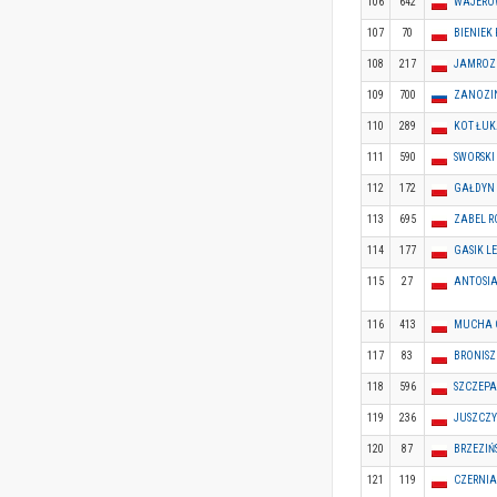
106
642
WAJEROW
107
70
BIENIEK
108
217
JAMROZI
109
700
ZANOZI
110
289
KOT ŁUK
111
590
SWORSK
112
172
GAŁDYN
113
695
ZABEL R
114
177
GASIK L
115
27
ANTOSI
116
413
MUCHA 
117
83
BRONISZ
118
596
SZCZEPA
119
236
JUSZCZY
120
87
BRZEZIŃ
121
119
CZERNIA