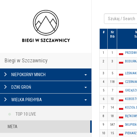
#
Nr
N
Bib
S
1
1
PRZEDWO
Biegi w Szczawnicy
2
3
BODURK
3
5
LEŚNIAK
NIEPOKORNY MNICH
4
118
CZERNIA
DZIKI GROŃ
5
7
GRZĄDZI
6
10
KOBOS 
WIELKA PREHYBA
7
14
KOZIOŁ
TOP 10 LIVE
8
18
BĘTKOWS
9
547
SKUPIEŃ
META
10
15
PIEKARZ