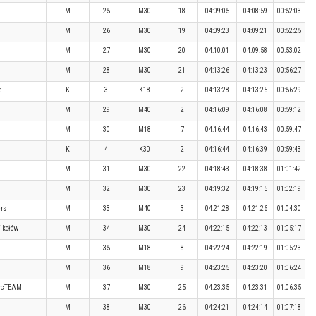
M
25
M30
18
04:09:05
04:08:59
00:52:03
M
26
M30
19
04:09:23
04:09:21
00:52:25
M
27
M30
20
04:10:01
04:09:58
00:53:02
M
28
M30
21
04:13:26
04:13:23
00:56:27
d
K
3
K18
2
04:13:28
04:13:25
00:56:29
M
29
M40
2
04:16:09
04:16:08
00:59:12
M
30
M18
7
04:16:44
04:16:43
00:59:47
K
4
K30
2
04:16:44
04:16:39
00:59:43
M
31
M30
22
04:18:43
04:18:38
01:01:42
M
32
M30
23
04:19:32
04:19:15
01:02:19
rs
M
33
M40
3
04:21:28
04:21:26
01:04:30
ikołów
M
34
M30
24
04:22:15
04:22:13
01:05:17
M
35
M18
8
04:22:24
04:22:19
01:05:23
M
36
M18
9
04:23:25
04:23:20
01:06:24
ercTEAM
M
37
M30
25
04:23:35
04:23:31
01:06:35
M
38
M30
26
04:24:21
04:24:14
01:07:18