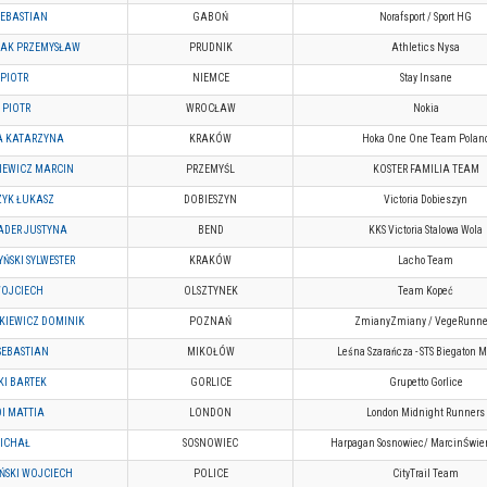
SEBASTIAN
GABOŃ
Norafsport / Sport HG
IAK PRZEMYSŁAW
PRUDNIK
Athletics Nysa
PIOTR
NIEMCE
Stay Insane
 PIOTR
WROCŁAW
Nokia
A KATARZYNA
KRAKÓW
Hoka One One Team Polan
IEWICZ MARCIN
PRZEMYŚL
KOSTER FAMILIA TEAM
YK ŁUKASZ
DOBIESZYN
Victoria Dobieszyn
ADER JUSTYNA
BEND
KKS Victoria Stalowa Wola
ŃSKI SYLWESTER
KRAKÓW
Lacho Team
WOJCIECH
OLSZTYNEK
Team Kopeć
IEWICZ DOMINIK
POZNAŃ
ZmianyZmiany / VegeRunne
SEBASTIAN
MIKOŁÓW
Leśna Szarańcza - STS Biegaton M
I BARTEK
GORLICE
Grupetto Gorlice
I MATTIA
LONDON
London Midnight Runners
MICHAŁ
SOSNOWIEC
Harpagan Sosnowiec/ MarcinŚwi
ŃSKI WOJCIECH
POLICE
CityTrail Team