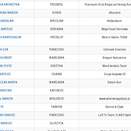
SKA KATARZYNA
PRZEMYŚL
Przemyski Klub Biegacza/Hercog Ru
NIAK MARCIN
KONIN
xRunners
 JAROSŁAW
WROCŁAW
#sobasteam
 MATEUSZ
SIENIAWA
Mega Fason Sieniawa
KI-BARYSZNIKOW
PRZYSŁUP
Marcin Świerc TEAM
K ILYA
PIASECZNO
Ultimate Direction
 NORBERT
WARSZAWA
Biegam Naturalnie
KI PIOTR
SOBÓTKA
Monk Sandals Team
MATEUSZ
GDAŃSK
Grupa biegowa 65
RCZAK MARTA
WARSZAWA
Dream Run
EBASTIAN
KATOWICE
Ł MARCIN
MYŚLENICE
www.adserwisagrobud.pl
OTR
TARNÓW
Bonnie & Clyde
KI DARIUSZ
PIASECZNO
Luft Tri Team /ILABO Sport
 MARIUSZ
GŁUSZYCA