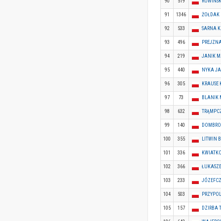
90
519
ROWINSK
91
1346
ŻOŁDAK
92
533
SARNA K
93
496
PREJZN
94
219
JANIK M
95
440
NYKA J
96
305
KRAUSE
97
73
BLANIK
98
632
TRĄMPCZ
99
140
DOMBRO
100
355
LITWIN 
101
336
KWIATK
102
366
ŁUKASZE
103
233
JÓZEFC
104
503
PRZYPOL
105
157
DZIRBA 