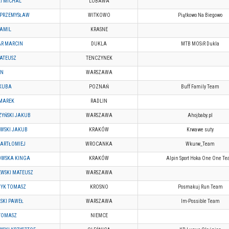
I MICHAL
LUBAWA
 PRZEMYSŁAW
WITKOWO
Piątkowo Na Biegowo
AMIL
KRASNE
AR MARCIN
DUKLA
MTB MOSiR Dukla
ATEUSZ
TENCZYNEK
AN
WARSZAWA
 KUBA
POZNAŃ
Buff Family Team
 MAREK
RADLIN
YŃSKI JAKUB
WARSZAWA
Ahojbaby.pl
WSKI JAKUB
KRAKÓW
Krwawe suty
BARTŁOMIEJ
WROCANKA
Wkurw_Team
OWSKA KINGA
KRAKÓW
Alpin Sport Hoka One One T
WSKI MATEUSZ
WARSZAWA
ZYK TOMASZ
KROSNO
Posmakuj Run Team
SKI PAWEŁ
WARSZAWA
Im-Possible Team
TOMASZ
NIEMCE