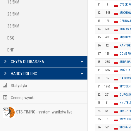
13.5KM
11
9
DYBEK P
12
1348
ŻUCHOWS
23.5KM
13
120
CZUBA 
33.5KM
14
628
TOMASIK
15
402
MIŚKIEW
DSQ
16
12
KANTOR
DNF
17
139
DOMBRO
CHYŻA DURBASZKA
18
235
JURA RA
19
686
WOŹNIA
HARDY ROLLING
20
36
BADOWS
Statystyki
21
1266
STYCZEŃ
22
201
GUROŚ 
Generuj wyniki
23
11
KNUTELS
24
631
TRACZ Ł
STS-TIMING - system wyników live
25
6
WYWŁOK
26
581
STOPA M