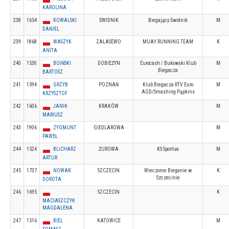
KAROLINA
238
1654
KOWALSKI
ŚWIDNIK
Biegający Świdnik
M
DANIEL
239
1868
WASZYK
ZALASEWO
MUAY RUNNING TEAM
K
ANITA
240
1530
BOIŃSKI
DOBIEŻYN
Eurocash / Bukowski Klub
M
Biegacza
BARTOSZ
241
1594
GRZYB
POZNAŃ
Klub Biegacza RTV Euro
M
AGD/Smashing Pąpkins
KRZYSZTOF
242
1606
JANIK
KRAKÓW
M
MARIUSZ
243
1906
ZYGMUNT
GIEDLAROWA
M
PAWEŁ
244
1524
BLICHARZ
ŻUROWA
KS Sportiva
M
ARTUR
245
1737
NOWAK
SZCZECIN
Wieczorne Bieganie w
K
Szczecinie
DOROTA
246
1695
SZCZECIN
K
MACIASZCZYK
MAGDALENA
247
1516
BIEL
KATOWICE
M