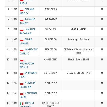
ARTUR
5
1518
BIELIŃSKI
WARSZAWA
M
MACIEK
6
1776
POLANSKI
BYDGOSZCZ
M
TOMASZ
7
1682
LANGNER
WROCŁAW
VEGE RUNNERS
M
RADOSŁAW
8
1923
BUŁKA
ZABIERZÓW
Iron Dragon Triathlon
M
ŁUKASZ
9
1604
JAKUBCZYK
PIEKOSZÓW
CKBabcie / Woźniak Running
M
Team
DARIUSZ
10
1669
CHOSZCZNO
Marcin Świerc TEAM
M
KUCHARCZYK
MACIEJ
11
1801
SARNOWSKI
OSTRZESZÓW
MUAY RUNNING TEAM
M
PAWEŁ
12
1739
NOWOCIN
WARSZAWA
M
RADOSŁAW
13
1578
GACZYŃSKI
WARSZAWA
M
RAFAŁ
14
1845
TERZONI
CASTELNOVO NE
M
MONTI