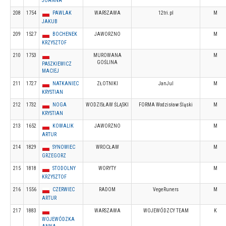
JOANNA
208
1754
PAWLAK
WARSZAWA
12tri.pl
M
JAKUB
209
1527
BOCHENEK
JAWORZNO
M
KRZYSZTOF
210
1753
MUROWANA
M
GOŚLINA
PASZKIEWICZ
MACIEJ
211
1727
NATKANIEC
ZŁOTNIKI
JanJul
M
KRYSTIAN
212
1732
NOGA
WODZISŁAW ŚLĄSKI
FORMA Wodzisław Śląski
M
KRYSTIAN
213
1652
KOWALIK
JAWORZNO
M
ARTUR
214
1829
SYNOWIEC
WROCŁAW
M
GRZEGORZ
215
1818
STODOLNY
WORYTY
M
KRZYSZTOF
216
1556
CZERWIEC
RADOM
VegeRuners
M
ARTUR
217
1883
WARSZAWA
WOJEWÓDZCY TEAM
K
WOJEWÓDZKA